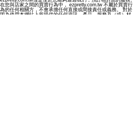
料於行銷活動資訊、商品訊息或新服務等相關行銷，且於
在您與店家之間的買賣行為中， ezpretty.com.tw 不屬於買賣行
首次行銷時，將提供您表示拒絕行銷之方式，本公司不會
為的任何相關方，不會承擔任何直接或間接責任或義務。 對於
向您索取相關費用。如您拒絕接受行銷服務或嗣後欲拒絕
因為使用本網站上所提供的任何資訊、產品、服務及（或）材
時，均可隨時通知本公司，本公司、所屬集團、關係企業
料，而產生或導致的任何損失或損害，ezpretty.com.tw 及其管
或與其合作行銷之第三方業務合作公司或第三方業務合作
理人員、員工或代表人均對此不承擔任何責任。 儘管
公司將立即停止利用您的個人資料行銷。
ezpretty.com.tw 已經盡了適當努力確保本網站上所列的服務符
四、個人資料利用之期間、地區、對象及方式如下
合合理的標準，仍不得將本網站內所列出的任何服務視為
1.期間：您同意於本公司存續期間或依法令之資料保存期
ezpretty.com.tw 推薦的服務，或是認為其代表該服務將會適用
間內，以及您的個人資料蒐集之目的消失或期限屆滿時，
於該用戶。如果該服務不適用於您，ezpretty.com.tw 將對此不
本公司得繼續保存、處理或利用您的個人資料。
承擔任何責任。
2.地區：就中華民國領域內。
網站使用者的守法義務及承諾
3.對象：本公司所屬公司(本公司)及其分公司、本公司之關
本條款構成您與 ezPretty 間之有效契約。 本條款中如有一部無
係企業、其他與本公司有業務往來或合作之機構。
效時，不影響其他條款之效力。 本條款如有未盡之處，雙方均
4.方式：以電話、簡訊、電子郵件、紙本或其他合於當時
應依誠實信用、平等互惠原則，共商解決之道。
科技之適當方式作個人資料之利用，(包括任何依法得利用
年齡和責任
之方式，但不限於使用於本網站或與外部合作之行銷)並於
你向 ezpretty.com.tw您確認您已經達到使用本網站的合法年
法令容許之範圍內，為行銷建檔、揭露、轉介或交互運用
齡。可以針對您在使用本網站時產生的任何責任，形成有約束力
予本公司及其合作對象。
的法律責任。您理解使用本網站時及他人使用您的登錄資訊使用
五、個人資料之類別
本網站時所產生的交易責任。
本聲明所指之個人資料類別如下:
網站連結
1.您提供之資料，包括您的姓名、性別、連絡方式(包括但
本網站可能包含有通往ezpretty.com.tw以外的其他方所運營網站
不限於電話、E-MAIL及地址等)、服務單位、職稱、為完
的超連結。此類超連結僅提供用於參考。此類網站不是由
成收款或付款所需之資料、IＰ位址、及其他得以直接或間
ezpretty.com.tw 控制，我們對其內容不承擔任何責任。在本網
接識別使用者身分之個人資料，及執行職務或業務之必要
站上加入通往此類網站的超連結，並非暗示我們贊同此類網站上
範圍內所需蒐集、處理及利用的個人資料。
的材料或是與其經營人之間存在任何聯繫。
2.為提升服務品質，本公司會依照所提供服務之性質，記
智慧財產權聲明
錄使用者的IP位址、以及在本公司內的瀏覽活動(例如，使
本網站上的所有資訊、內容、圖片、文字、聲音、圖像22、按
用者所使用的軟硬體、所點選的網頁)等資料，但是這些資
鈕、商標、服務標章及商品名稱均受中華民國國家法律及國際條