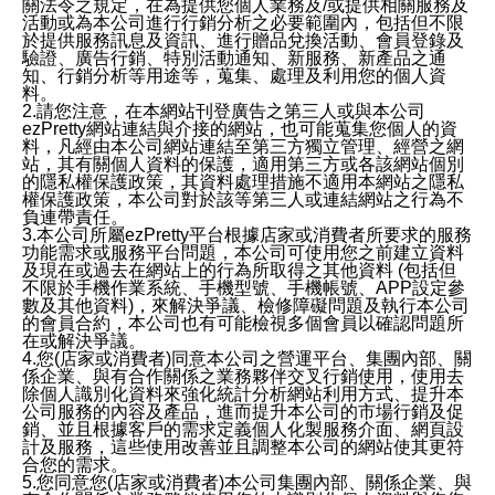
關法令之規定，在為提供您個人業務及/或提供相關服務及
活動或為本公司進行行銷分析之必要範圍內，包括但不限
於提供服務訊息及資訊、進行贈品兌換活動、會員登錄及
驗證、廣告行銷、特別活動通知、新服務、新產品之通
知、行銷分析等用途等，蒐集、處理及利用您的個人資
料。
2.請您注意，在本網站刊登廣告之第三人或與本公司
ezPretty網站連結與介接的網站，也可能蒐集您個人的資
料，凡經由本公司網站連結至第三方獨立管理、經營之網
站，其有關個人資料的保護，適用第三方或各該網站個別
的隱私權保護政策，其資料處理措施不適用本網站之隱私
權保護政策，本公司對於該等第三人或連結網站之行為不
負連帶責任。
3.本公司所屬ezPretty平台根據店家或消費者所要求的服務
功能需求或服務平台問題，本公司可使用您之前建立資料
及現在或過去在網站上的行為所取得之其他資料 (包括但
不限於手機作業系統、手機型號、手機帳號、APP設定參
數及其他資料)，來解決爭議、檢修障礙問題及執行本公司
的會員合約，本公司也有可能檢視多個會員以確認問題所
在或解決爭議。
4.您(店家或消費者)同意本公司之營運平台、集團內部、關
係企業、與有合作關係之業務夥伴交叉行銷使用，使用去
除個人識別化資料來強化統計分析網站利用方式、提升本
公司服務的內容及產品，進而提升本公司的市場行銷及促
銷、並且根據客戶的需求定義個人化製服務介面、網頁設
計及服務，這些使用改善並且調整本公司的網站使其更符
合您的需求。
5.您同意您(店家或消費者)本公司集團內部、關係企業、與