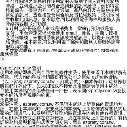
有合作關係之業務夥伴使用您的去識別化個人資料與您您
聯絡，並傳送那些可能符合您興趣的訊息給您，例如特定
標題廣告、優惠內容、行政通知、產品內容及有關您使用
網站的訊息。透過接受會員合約及隱私權政策，您明示同
意收取此項訊息。如不願意,可以利用電子郵件和服務人員
聯絡請客服取消功能。
6.針對已註冊認證店家或是消費者，當執行預約或是線上
支付，平台營運需求將會使用 email，姓名，手機，授權
之通訊帳號，來推播系統資訊或提醒訊息，以提升服務體
驗價值。如不願意,可以利用電子郵件和服務人員聯絡請客
服取消功能。
7.店家端服務人員資料 (舉例拍照或是地理資訊) 同意僅提
服務條款
供所屬店家管理人員可以使用消費者的作品集資料和員工
×
打卡個人圖像行為。本公司及ezPretty平台不會做任何使
用。
ezpretty.com.tw 聲明
三、本公司對您個人資料的揭露
使用本網站即表示完全同意無條件接受，使用並遵守本網站所有
1.基於現有服務平台的監管環境，預約科技保證不會揭露
條款。您與預約科技行銷股份有限公司之網站 ezPretty 網站
任何店家的營運資訊，且預約科技和店家均不能洩露消費
（以下皆稱 ezpretty.com.tw ）訂此合約(下稱本條款)，這些條款
者的個人資料。然而，在某些情況下，本公司可能會因受
將規範詳列於下。如未閱讀或不接受此規範請勿使用本網站，一
政府要求或法律規定，而被迫向政府或第三方提供資料。
旦使用本網站的全部或任何一部份，表示同ezpretty.com.tw意接
第三方也可能非法地攔截或存取傳輸的私人通訊，或會員
受本網站所有規範的約束。
可能濫用或誤用從本公司網站獲得的您的資料。因此，儘
免責規範
管本公司使用企業標準的保護措施來保護您的隱私，本公
您要注意，ezpretty.com.tw 不保證本網站上所發佈的資訊均無
司並未承諾您的個人識別資料或私人通訊將永遠保密。
誤，在使用本網站時，您要意識到本網站上所發佈的有關預約店
2.根據本公司的政策，本公司不會將涉及您的個人識別資
家的詳細資訊，以及與預訂服務相關資訊在內的其他各種資訊，
料出租或出售給第三方。
均可能不準確或是存在拼寫錯誤。您在本網站上所進行的所有預
3. 本公司、所屬集團、關係企業或與其合作行銷之第三方
訂服務均是與相關的店家之間交易，而非 ezpretty.com.tw。
業務合作公司會在您同意之情形下，始得利用您的個人資
ezpretty.com.tw僅是便於您能夠通過我們，預訂相對應的服務。