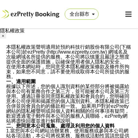
隱私權政策
×
本隱私權政策聲明適用於預約科技行銷股份有限公司(下稱
本公司)於ezPretty (http://www.ezpretty.com.tw) 網域名及
次級網域名所提供的服務。本公司將以慎重且嚴謹之態度
提供全面的保護措施，以確保使用者個人隱私的安全。
在使用本網站時，您同意受本隱私權政策條款及條件所拘
束，如果您不同意，請不要使用或取得本公司所提供的服
務。
一、適用範圍
根據以下所述，您的個人識別資料的某些部分將被揭露給
與本公司有業務合作之第三方，並可能被本公司及第三方
使用。通過註冊並同意隱私權政策和會員合約，您明確同
意本公司使用和揭露您的個人識別資料。本隱私權政策已
合併並與會員合約的條款相一致。 如果用戶對於ezPretty
網站的隱私權聲明或與個人資料相關的任何事項有疑問，
歡迎透過電子郵件與本公司的服務人員聯絡，ezPretty網
站將盡快回覆並進行解釋說明。
二、您同意本公司蒐集、處理及利用您的個人資料
1.當您與本公司網站洽辦業務、使用服務或參與本公司網
站各項活動，本公司將視業務、服務或活動性質請您提供