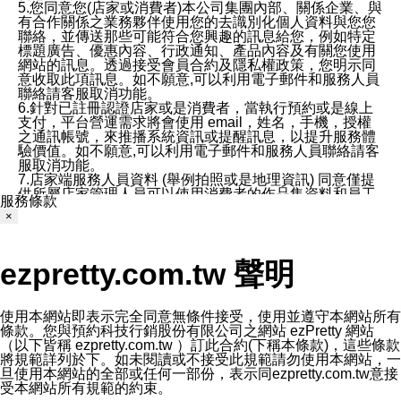
5.您同意您(店家或消費者)本公司集團內部、關係企業、與
有合作關係之業務夥伴使用您的去識別化個人資料與您您
聯絡，並傳送那些可能符合您興趣的訊息給您，例如特定
標題廣告、優惠內容、行政通知、產品內容及有關您使用
網站的訊息。透過接受會員合約及隱私權政策，您明示同
意收取此項訊息。如不願意,可以利用電子郵件和服務人員
聯絡請客服取消功能。
6.針對已註冊認證店家或是消費者，當執行預約或是線上
支付，平台營運需求將會使用 email，姓名，手機，授權
之通訊帳號，來推播系統資訊或提醒訊息，以提升服務體
驗價值。如不願意,可以利用電子郵件和服務人員聯絡請客
服取消功能。
7.店家端服務人員資料 (舉例拍照或是地理資訊) 同意僅提
供所屬店家管理人員可以使用消費者的作品集資料和員工
服務條款
打卡個人圖像行為。本公司及ezPretty平台不會做任何使
×
用。
三、本公司對您個人資料的揭露
1.基於現有服務平台的監管環境，預約科技保證不會揭露
ezpretty.com.tw 聲明
任何店家的營運資訊，且預約科技和店家均不能洩露消費
者的個人資料。然而，在某些情況下，本公司可能會因受
政府要求或法律規定，而被迫向政府或第三方提供資料。
第三方也可能非法地攔截或存取傳輸的私人通訊，或會員
使用本網站即表示完全同意無條件接受，使用並遵守本網站所有
可能濫用或誤用從本公司網站獲得的您的資料。因此，儘
條款。您與預約科技行銷股份有限公司之網站 ezPretty 網站
管本公司使用企業標準的保護措施來保護您的隱私，本公
（以下皆稱 ezpretty.com.tw ）訂此合約(下稱本條款)，這些條款
司並未承諾您的個人識別資料或私人通訊將永遠保密。
將規範詳列於下。如未閱讀或不接受此規範請勿使用本網站，一
2.根據本公司的政策，本公司不會將涉及您的個人識別資
旦使用本網站的全部或任何一部份，表示同ezpretty.com.tw意接
料出租或出售給第三方。
受本網站所有規範的約束。
3. 本公司、所屬集團、關係企業或與其合作行銷之第三方