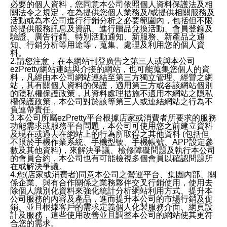
必要的個人資料，您同意本公司依照個人資料保護法及相
關法令之規定，在為提供您個人業務及/或提供相關服務及
活動或為本公司進行行銷分析之必要範圍內，包括但不限
於提供服務訊息及資訊、進行贈品兌換活動、會員登錄及
驗證、廣告行銷、特別活動通知、新服務、新產品之通
知、行銷分析等用途等，蒐集、處理及利用您的個人資
料。
2.請您注意，在本網站刊登廣告之第三人或與本公司
ezPretty網站連結與介接的網站，也可能蒐集您個人的資
料，凡經由本公司網站連結至第三方獨立管理、經營之網
站，其有關個人資料的保護，適用第三方或各該網站個別
的隱私權保護政策，其資料處理措施不適用本網站之隱私
權保護政策，本公司對於該等第三人或連結網站之行為不
負連帶責任。
3.本公司所屬ezPretty平台根據店家或消費者所要求的服務
功能需求或服務平台問題，本公司可使用您之前建立資料
及現在或過去在網站上的行為所取得之其他資料 (包括但
不限於手機作業系統、手機型號、手機帳號、APP設定參
數及其他資料)，來解決爭議、檢修障礙問題及執行本公司
的會員合約，本公司也有可能檢視多個會員以確認問題所
在或解決爭議。
4.您(店家或消費者)同意本公司之營運平台、集團內部、關
係企業、與有合作關係之業務夥伴交叉行銷使用，使用去
除個人識別化資料來強化統計分析網站利用方式、提升本
公司服務的內容及產品，進而提升本公司的市場行銷及促
銷、並且根據客戶的需求定義個人化製服務介面、網頁設
計及服務，這些使用改善並且調整本公司的網站使其更符
合您的需求。