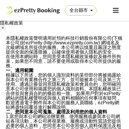
隱私權政策
×
本隱私權政策聲明適用於預約科技行銷股份有限公司(下稱
本公司)於ezPretty (http://www.ezpretty.com.tw) 網域名及
次級網域名所提供的服務。本公司將以慎重且嚴謹之態度
提供全面的保護措施，以確保使用者個人隱私的安全。
在使用本網站時，您同意受本隱私權政策條款及條件所拘
束，如果您不同意，請不要使用或取得本公司所提供的服
務。
一、適用範圍
根據以下所述，您的個人識別資料的某些部分將被揭露給
與本公司有業務合作之第三方，並可能被本公司及第三方
使用。通過註冊並同意隱私權政策和會員合約，您明確同
意本公司使用和揭露您的個人識別資料。本隱私權政策已
合併並與會員合約的條款相一致。 如果用戶對於ezPretty
網站的隱私權聲明或與個人資料相關的任何事項有疑問，
歡迎透過電子郵件與本公司的服務人員聯絡，ezPretty網
站將盡快回覆並進行解釋說明。
二、您同意本公司蒐集、處理及利用您的個人資料
1.當您與本公司網站洽辦業務、使用服務或參與本公司網
站各項活動，本公司將視業務、服務或活動性質請您提供
必要的個人資料，您同意本公司依照個人資料保護法及相