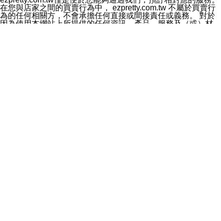
料於行銷活動資訊、商品訊息或新服務等相關行銷，且於
在您與店家之間的買賣行為中， ezpretty.com.tw 不屬於買賣行
首次行銷時，將提供您表示拒絕行銷之方式，本公司不會
為的任何相關方，不會承擔任何直接或間接責任或義務。 對於
向您索取相關費用。如您拒絕接受行銷服務或嗣後欲拒絕
因為使用本網站上所提供的任何資訊、產品、服務及（或）材
時，均可隨時通知本公司，本公司、所屬集團、關係企業
料，而產生或導致的任何損失或損害，ezpretty.com.tw 及其管
或與其合作行銷之第三方業務合作公司或第三方業務合作
理人員、員工或代表人均對此不承擔任何責任。 儘管
公司將立即停止利用您的個人資料行銷。
ezpretty.com.tw 已經盡了適當努力確保本網站上所列的服務符
四、個人資料利用之期間、地區、對象及方式如下
合合理的標準，仍不得將本網站內所列出的任何服務視為
1.期間：您同意於本公司存續期間或依法令之資料保存期
ezpretty.com.tw 推薦的服務，或是認為其代表該服務將會適用
間內，以及您的個人資料蒐集之目的消失或期限屆滿時，
於該用戶。如果該服務不適用於您，ezpretty.com.tw 將對此不
本公司得繼續保存、處理或利用您的個人資料。
承擔任何責任。
2.地區：就中華民國領域內。
網站使用者的守法義務及承諾
3.對象：本公司所屬公司(本公司)及其分公司、本公司之關
本條款構成您與 ezPretty 間之有效契約。 本條款中如有一部無
係企業、其他與本公司有業務往來或合作之機構。
效時，不影響其他條款之效力。 本條款如有未盡之處，雙方均
4.方式：以電話、簡訊、電子郵件、紙本或其他合於當時
應依誠實信用、平等互惠原則，共商解決之道。
科技之適當方式作個人資料之利用，(包括任何依法得利用
年齡和責任
之方式，但不限於使用於本網站或與外部合作之行銷)並於
你向 ezpretty.com.tw您確認您已經達到使用本網站的合法年
法令容許之範圍內，為行銷建檔、揭露、轉介或交互運用
齡。可以針對您在使用本網站時產生的任何責任，形成有約束力
予本公司及其合作對象。
的法律責任。您理解使用本網站時及他人使用您的登錄資訊使用
五、個人資料之類別
本網站時所產生的交易責任。
本聲明所指之個人資料類別如下:
網站連結
1.您提供之資料，包括您的姓名、性別、連絡方式(包括但
本網站可能包含有通往ezpretty.com.tw以外的其他方所運營網站
不限於電話、E-MAIL及地址等)、服務單位、職稱、為完
的超連結。此類超連結僅提供用於參考。此類網站不是由
成收款或付款所需之資料、IＰ位址、及其他得以直接或間
ezpretty.com.tw 控制，我們對其內容不承擔任何責任。在本網
接識別使用者身分之個人資料，及執行職務或業務之必要
站上加入通往此類網站的超連結，並非暗示我們贊同此類網站上
範圍內所需蒐集、處理及利用的個人資料。
的材料或是與其經營人之間存在任何聯繫。
2.為提升服務品質，本公司會依照所提供服務之性質，記
智慧財產權聲明
錄使用者的IP位址、以及在本公司內的瀏覽活動(例如，使
本網站上的所有資訊、內容、圖片、文字、聲音、圖像22、按
用者所使用的軟硬體、所點選的網頁)等資料，但是這些資
鈕、商標、服務標章及商品名稱均受中華民國國家法律及國際條