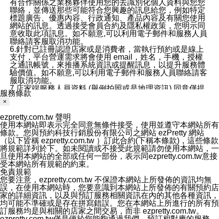
有合作關係之業務夥伴使用您的去識別化個人資料與您您
聯絡，並傳送那些可能符合您興趣的訊息給您，例如特定
標題廣告、優惠內容、行政通知、產品內容及有關您使用
網站的訊息。透過接受會員合約及隱私權政策，您明示同
意收取此項訊息。如不願意,可以利用電子郵件和服務人員
聯絡請客服取消功能。
6.針對已註冊認證店家或是消費者，當執行預約或是線上
支付，平台營運需求將會使用 email，姓名，手機，授權
之通訊帳號，來推播系統資訊或提醒訊息，以提升服務體
驗價值。如不願意,可以利用電子郵件和服務人員聯絡請客
服取消功能。
7.店家端服務人員資料 (舉例拍照或是地理資訊) 同意僅提
服務條款
供所屬店家管理人員可以使用消費者的作品集資料和員工
×
打卡個人圖像行為。本公司及ezPretty平台不會做任何使
用。
ezpretty.com.tw 聲明
三、本公司對您個人資料的揭露
使用本網站即表示完全同意無條件接受，使用並遵守本網站所有
1.基於現有服務平台的監管環境，預約科技保證不會揭露
條款。您與預約科技行銷股份有限公司之網站 ezPretty 網站
任何店家的營運資訊，且預約科技和店家均不能洩露消費
（以下皆稱 ezpretty.com.tw ）訂此合約(下稱本條款)，這些條款
者的個人資料。然而，在某些情況下，本公司可能會因受
將規範詳列於下。如未閱讀或不接受此規範請勿使用本網站，一
政府要求或法律規定，而被迫向政府或第三方提供資料。
旦使用本網站的全部或任何一部份，表示同ezpretty.com.tw意接
第三方也可能非法地攔截或存取傳輸的私人通訊，或會員
受本網站所有規範的約束。
可能濫用或誤用從本公司網站獲得的您的資料。因此，儘
免責規範
管本公司使用企業標準的保護措施來保護您的隱私，本公
您要注意，ezpretty.com.tw 不保證本網站上所發佈的資訊均無
司並未承諾您的個人識別資料或私人通訊將永遠保密。
誤，在使用本網站時，您要意識到本網站上所發佈的有關預約店
2.根據本公司的政策，本公司不會將涉及您的個人識別資
家的詳細資訊，以及與預訂服務相關資訊在內的其他各種資訊，
料出租或出售給第三方。
均可能不準確或是存在拼寫錯誤。您在本網站上所進行的所有預
3. 本公司、所屬集團、關係企業或與其合作行銷之第三方
訂服務均是與相關的店家之間交易，而非 ezpretty.com.tw。
業務合作公司會在您同意之情形下，始得利用您的個人資
ezpretty.com.tw僅是便於您能夠通過我們，預訂相對應的服務。