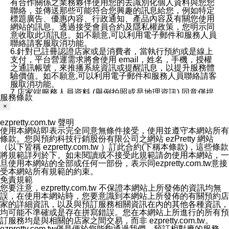
有合作關係之業務夥伴使用您的去識別化個人資料與您您
聯絡，並傳送那些可能符合您興趣的訊息給您，例如特定
標題廣告、優惠內容、行政通知、產品內容及有關您使用
網站的訊息。透過接受會員合約及隱私權政策，您明示同
意收取此項訊息。如不願意,可以利用電子郵件和服務人員
聯絡請客服取消功能。
6.針對已註冊認證店家或是消費者，當執行預約或是線上
支付，平台營運需求將會使用 email，姓名，手機，授權
之通訊帳號，來推播系統資訊或提醒訊息，以提升服務體
驗價值。如不願意,可以利用電子郵件和服務人員聯絡請客
服取消功能。
7.店家端服務人員資料 (舉例拍照或是地理資訊) 同意僅提
服務條款
供所屬店家管理人員可以使用消費者的作品集資料和員工
×
打卡個人圖像行為。本公司及ezPretty平台不會做任何使
用。
ezpretty.com.tw 聲明
三、本公司對您個人資料的揭露
使用本網站即表示完全同意無條件接受，使用並遵守本網站所有
1.基於現有服務平台的監管環境，預約科技保證不會揭露
條款。您與預約科技行銷股份有限公司之網站 ezPretty 網站
任何店家的營運資訊，且預約科技和店家均不能洩露消費
（以下皆稱 ezpretty.com.tw ）訂此合約(下稱本條款)，這些條款
者的個人資料。然而，在某些情況下，本公司可能會因受
將規範詳列於下。如未閱讀或不接受此規範請勿使用本網站，一
政府要求或法律規定，而被迫向政府或第三方提供資料。
旦使用本網站的全部或任何一部份，表示同ezpretty.com.tw意接
第三方也可能非法地攔截或存取傳輸的私人通訊，或會員
受本網站所有規範的約束。
可能濫用或誤用從本公司網站獲得的您的資料。因此，儘
免責規範
管本公司使用企業標準的保護措施來保護您的隱私，本公
您要注意，ezpretty.com.tw 不保證本網站上所發佈的資訊均無
司並未承諾您的個人識別資料或私人通訊將永遠保密。
誤，在使用本網站時，您要意識到本網站上所發佈的有關預約店
2.根據本公司的政策，本公司不會將涉及您的個人識別資
家的詳細資訊，以及與預訂服務相關資訊在內的其他各種資訊，
料出租或出售給第三方。
均可能不準確或是存在拼寫錯誤。您在本網站上所進行的所有預
3. 本公司、所屬集團、關係企業或與其合作行銷之第三方
訂服務均是與相關的店家之間交易，而非 ezpretty.com.tw。
業務合作公司會在您同意之情形下，始得利用您的個人資
ezpretty.com.tw僅是便於您能夠通過我們，預訂相對應的服務。