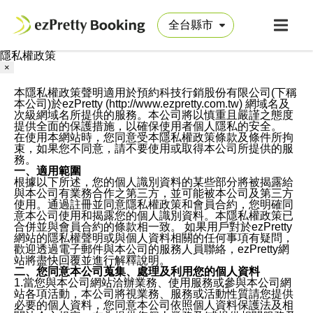
隱私權政策
×
本隱私權政策聲明適用於預約科技行銷股份有限公司(下稱
本公司)於ezPretty (http://www.ezpretty.com.tw) 網域名及
次級網域名所提供的服務。本公司將以慎重且嚴謹之態度
提供全面的保護措施，以確保使用者個人隱私的安全。
在使用本網站時，您同意受本隱私權政策條款及條件所拘
束，如果您不同意，請不要使用或取得本公司所提供的服
務。
一、適用範圍
根據以下所述，您的個人識別資料的某些部分將被揭露給
與本公司有業務合作之第三方，並可能被本公司及第三方
使用。通過註冊並同意隱私權政策和會員合約，您明確同
意本公司使用和揭露您的個人識別資料。本隱私權政策已
合併並與會員合約的條款相一致。 如果用戶對於ezPretty
網站的隱私權聲明或與個人資料相關的任何事項有疑問，
歡迎透過電子郵件與本公司的服務人員聯絡，ezPretty網
站將盡快回覆並進行解釋說明。
二、您同意本公司蒐集、處理及利用您的個人資料
1.當您與本公司網站洽辦業務、使用服務或參與本公司網
站各項活動，本公司將視業務、服務或活動性質請您提供
必要的個人資料，您同意本公司依照個人資料保護法及相