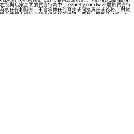
料於行銷活動資訊、商品訊息或新服務等相關行銷，且於
在您與店家之間的買賣行為中， ezpretty.com.tw 不屬於買賣行
首次行銷時，將提供您表示拒絕行銷之方式，本公司不會
為的任何相關方，不會承擔任何直接或間接責任或義務。 對於
向您索取相關費用。如您拒絕接受行銷服務或嗣後欲拒絕
因為使用本網站上所提供的任何資訊、產品、服務及（或）材
時，均可隨時通知本公司，本公司、所屬集團、關係企業
料，而產生或導致的任何損失或損害，ezpretty.com.tw 及其管
或與其合作行銷之第三方業務合作公司或第三方業務合作
理人員、員工或代表人均對此不承擔任何責任。 儘管
公司將立即停止利用您的個人資料行銷。
ezpretty.com.tw 已經盡了適當努力確保本網站上所列的服務符
四、個人資料利用之期間、地區、對象及方式如下
合合理的標準，仍不得將本網站內所列出的任何服務視為
1.期間：您同意於本公司存續期間或依法令之資料保存期
ezpretty.com.tw 推薦的服務，或是認為其代表該服務將會適用
間內，以及您的個人資料蒐集之目的消失或期限屆滿時，
於該用戶。如果該服務不適用於您，ezpretty.com.tw 將對此不
本公司得繼續保存、處理或利用您的個人資料。
承擔任何責任。
2.地區：就中華民國領域內。
網站使用者的守法義務及承諾
3.對象：本公司所屬公司(本公司)及其分公司、本公司之關
本條款構成您與 ezPretty 間之有效契約。 本條款中如有一部無
係企業、其他與本公司有業務往來或合作之機構。
效時，不影響其他條款之效力。 本條款如有未盡之處，雙方均
4.方式：以電話、簡訊、電子郵件、紙本或其他合於當時
應依誠實信用、平等互惠原則，共商解決之道。
科技之適當方式作個人資料之利用，(包括任何依法得利用
年齡和責任
之方式，但不限於使用於本網站或與外部合作之行銷)並於
你向 ezpretty.com.tw您確認您已經達到使用本網站的合法年
法令容許之範圍內，為行銷建檔、揭露、轉介或交互運用
齡。可以針對您在使用本網站時產生的任何責任，形成有約束力
予本公司及其合作對象。
的法律責任。您理解使用本網站時及他人使用您的登錄資訊使用
五、個人資料之類別
本網站時所產生的交易責任。
本聲明所指之個人資料類別如下:
網站連結
1.您提供之資料，包括您的姓名、性別、連絡方式(包括但
本網站可能包含有通往ezpretty.com.tw以外的其他方所運營網站
不限於電話、E-MAIL及地址等)、服務單位、職稱、為完
的超連結。此類超連結僅提供用於參考。此類網站不是由
成收款或付款所需之資料、IＰ位址、及其他得以直接或間
ezpretty.com.tw 控制，我們對其內容不承擔任何責任。在本網
接識別使用者身分之個人資料，及執行職務或業務之必要
站上加入通往此類網站的超連結，並非暗示我們贊同此類網站上
範圍內所需蒐集、處理及利用的個人資料。
的材料或是與其經營人之間存在任何聯繫。
2.為提升服務品質，本公司會依照所提供服務之性質，記
智慧財產權聲明
錄使用者的IP位址、以及在本公司內的瀏覽活動(例如，使
本網站上的所有資訊、內容、圖片、文字、聲音、圖像22、按
用者所使用的軟硬體、所點選的網頁)等資料，但是這些資
鈕、商標、服務標章及商品名稱均受中華民國國家法律及國際條