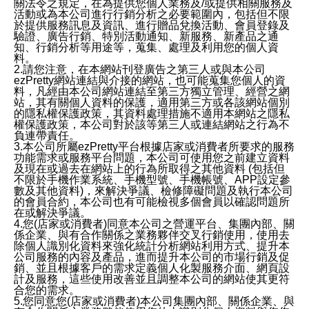
關法令之規定，在為提供您個人業務及/或提供相關服務及
活動或為本公司進行行銷分析之必要範圍內，包括但不限
於提供服務訊息及資訊、進行贈品兌換活動、會員登錄及
驗證、廣告行銷、特別活動通知、新服務、新產品之通
知、行銷分析等用途等，蒐集、處理及利用您的個人資
料。
2.請您注意，在本網站刊登廣告之第三人或與本公司
ezPretty網站連結與介接的網站，也可能蒐集您個人的資
料，凡經由本公司網站連結至第三方獨立管理、經營之網
站，其有關個人資料的保護，適用第三方或各該網站個別
的隱私權保護政策，其資料處理措施不適用本網站之隱私
權保護政策，本公司對於該等第三人或連結網站之行為不
負連帶責任。
3.本公司所屬ezPretty平台根據店家或消費者所要求的服務
功能需求或服務平台問題，本公司可使用您之前建立資料
及現在或過去在網站上的行為所取得之其他資料 (包括但
不限於手機作業系統、手機型號、手機帳號、APP設定參
數及其他資料)，來解決爭議、檢修障礙問題及執行本公司
的會員合約，本公司也有可能檢視多個會員以確認問題所
在或解決爭議。
4.您(店家或消費者)同意本公司之營運平台、集團內部、關
係企業、與有合作關係之業務夥伴交叉行銷使用，使用去
除個人識別化資料來強化統計分析網站利用方式、提升本
公司服務的內容及產品，進而提升本公司的市場行銷及促
銷、並且根據客戶的需求定義個人化製服務介面、網頁設
計及服務，這些使用改善並且調整本公司的網站使其更符
合您的需求。
5.您同意您(店家或消費者)本公司集團內部、關係企業、與