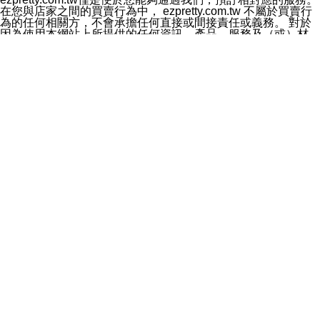
料於行銷活動資訊、商品訊息或新服務等相關行銷，且於
在您與店家之間的買賣行為中， ezpretty.com.tw 不屬於買賣行
首次行銷時，將提供您表示拒絕行銷之方式，本公司不會
為的任何相關方，不會承擔任何直接或間接責任或義務。 對於
向您索取相關費用。如您拒絕接受行銷服務或嗣後欲拒絕
因為使用本網站上所提供的任何資訊、產品、服務及（或）材
時，均可隨時通知本公司，本公司、所屬集團、關係企業
料，而產生或導致的任何損失或損害，ezpretty.com.tw 及其管
或與其合作行銷之第三方業務合作公司或第三方業務合作
理人員、員工或代表人均對此不承擔任何責任。 儘管
公司將立即停止利用您的個人資料行銷。
ezpretty.com.tw 已經盡了適當努力確保本網站上所列的服務符
四、個人資料利用之期間、地區、對象及方式如下
合合理的標準，仍不得將本網站內所列出的任何服務視為
1.期間：您同意於本公司存續期間或依法令之資料保存期
ezpretty.com.tw 推薦的服務，或是認為其代表該服務將會適用
間內，以及您的個人資料蒐集之目的消失或期限屆滿時，
於該用戶。如果該服務不適用於您，ezpretty.com.tw 將對此不
本公司得繼續保存、處理或利用您的個人資料。
承擔任何責任。
2.地區：就中華民國領域內。
網站使用者的守法義務及承諾
3.對象：本公司所屬公司(本公司)及其分公司、本公司之關
本條款構成您與 ezPretty 間之有效契約。 本條款中如有一部無
係企業、其他與本公司有業務往來或合作之機構。
效時，不影響其他條款之效力。 本條款如有未盡之處，雙方均
4.方式：以電話、簡訊、電子郵件、紙本或其他合於當時
應依誠實信用、平等互惠原則，共商解決之道。
科技之適當方式作個人資料之利用，(包括任何依法得利用
年齡和責任
之方式，但不限於使用於本網站或與外部合作之行銷)並於
你向 ezpretty.com.tw您確認您已經達到使用本網站的合法年
法令容許之範圍內，為行銷建檔、揭露、轉介或交互運用
齡。可以針對您在使用本網站時產生的任何責任，形成有約束力
予本公司及其合作對象。
的法律責任。您理解使用本網站時及他人使用您的登錄資訊使用
五、個人資料之類別
本網站時所產生的交易責任。
本聲明所指之個人資料類別如下:
網站連結
1.您提供之資料，包括您的姓名、性別、連絡方式(包括但
本網站可能包含有通往ezpretty.com.tw以外的其他方所運營網站
不限於電話、E-MAIL及地址等)、服務單位、職稱、為完
的超連結。此類超連結僅提供用於參考。此類網站不是由
成收款或付款所需之資料、IＰ位址、及其他得以直接或間
ezpretty.com.tw 控制，我們對其內容不承擔任何責任。在本網
接識別使用者身分之個人資料，及執行職務或業務之必要
站上加入通往此類網站的超連結，並非暗示我們贊同此類網站上
範圍內所需蒐集、處理及利用的個人資料。
的材料或是與其經營人之間存在任何聯繫。
2.為提升服務品質，本公司會依照所提供服務之性質，記
智慧財產權聲明
錄使用者的IP位址、以及在本公司內的瀏覽活動(例如，使
本網站上的所有資訊、內容、圖片、文字、聲音、圖像22、按
用者所使用的軟硬體、所點選的網頁)等資料，但是這些資
鈕、商標、服務標章及商品名稱均受中華民國國家法律及國際條