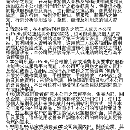
關法令之規定，在為提供您個人業務及/或提供相關服務及
活動或為本公司進行行銷分析之必要範圍內，包括但不限
於提供服務訊息及資訊、進行贈品兌換活動、會員登錄及
驗證、廣告行銷、特別活動通知、新服務、新產品之通
知、行銷分析等用途等，蒐集、處理及利用您的個人資
料。
2.請您注意，在本網站刊登廣告之第三人或與本公司
ezPretty網站連結與介接的網站，也可能蒐集您個人的資
料，凡經由本公司網站連結至第三方獨立管理、經營之網
站，其有關個人資料的保護，適用第三方或各該網站個別
的隱私權保護政策，其資料處理措施不適用本網站之隱私
權保護政策，本公司對於該等第三人或連結網站之行為不
負連帶責任。
3.本公司所屬ezPretty平台根據店家或消費者所要求的服務
功能需求或服務平台問題，本公司可使用您之前建立資料
及現在或過去在網站上的行為所取得之其他資料 (包括但
不限於手機作業系統、手機型號、手機帳號、APP設定參
數及其他資料)，來解決爭議、檢修障礙問題及執行本公司
的會員合約，本公司也有可能檢視多個會員以確認問題所
在或解決爭議。
4.您(店家或消費者)同意本公司之營運平台、集團內部、關
係企業、與有合作關係之業務夥伴交叉行銷使用，使用去
除個人識別化資料來強化統計分析網站利用方式、提升本
公司服務的內容及產品，進而提升本公司的市場行銷及促
銷、並且根據客戶的需求定義個人化製服務介面、網頁設
計及服務，這些使用改善並且調整本公司的網站使其更符
合您的需求。
5.您同意您(店家或消費者)本公司集團內部、關係企業、與