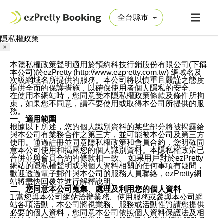
隱私權政策
×
本隱私權政策聲明適用於預約科技行銷股份有限公司(下稱
本公司)於ezPretty (http://www.ezpretty.com.tw) 網域名及
次級網域名所提供的服務。本公司將以慎重且嚴謹之態度
提供全面的保護措施，以確保使用者個人隱私的安全。
在使用本網站時，您同意受本隱私權政策條款及條件所拘
束，如果您不同意，請不要使用或取得本公司所提供的服
務。
一、適用範圍
根據以下所述，您的個人識別資料的某些部分將被揭露給
與本公司有業務合作之第三方，並可能被本公司及第三方
使用。通過註冊並同意隱私權政策和會員合約，您明確同
意本公司使用和揭露您的個人識別資料。本隱私權政策已
合併並與會員合約的條款相一致。 如果用戶對於ezPretty
網站的隱私權聲明或與個人資料相關的任何事項有疑問，
歡迎透過電子郵件與本公司的服務人員聯絡，ezPretty網
站將盡快回覆並進行解釋說明。
二、您同意本公司蒐集、處理及利用您的個人資料
1.當您與本公司網站洽辦業務、使用服務或參與本公司網
站各項活動，本公司將視業務、服務或活動性質請您提供
必要的個人資料，您同意本公司依照個人資料保護法及相