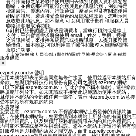
有合作關係之業務夥伴使用您的去識別化個人資料與您您
聯絡，並傳送那些可能符合您興趣的訊息給您，例如特定
標題廣告、優惠內容、行政通知、產品內容及有關您使用
網站的訊息。透過接受會員合約及隱私權政策，您明示同
意收取此項訊息。如不願意,可以利用電子郵件和服務人員
聯絡請客服取消功能。
6.針對已註冊認證店家或是消費者，當執行預約或是線上
支付，平台營運需求將會使用 email，姓名，手機，授權
之通訊帳號，來推播系統資訊或提醒訊息，以提升服務體
驗價值。如不願意,可以利用電子郵件和服務人員聯絡請客
服取消功能。
7.店家端服務人員資料 (舉例拍照或是地理資訊) 同意僅提
服務條款
供所屬店家管理人員可以使用消費者的作品集資料和員工
×
打卡個人圖像行為。本公司及ezPretty平台不會做任何使
用。
ezpretty.com.tw 聲明
三、本公司對您個人資料的揭露
使用本網站即表示完全同意無條件接受，使用並遵守本網站所有
1.基於現有服務平台的監管環境，預約科技保證不會揭露
條款。您與預約科技行銷股份有限公司之網站 ezPretty 網站
任何店家的營運資訊，且預約科技和店家均不能洩露消費
（以下皆稱 ezpretty.com.tw ）訂此合約(下稱本條款)，這些條款
者的個人資料。然而，在某些情況下，本公司可能會因受
將規範詳列於下。如未閱讀或不接受此規範請勿使用本網站，一
政府要求或法律規定，而被迫向政府或第三方提供資料。
旦使用本網站的全部或任何一部份，表示同ezpretty.com.tw意接
第三方也可能非法地攔截或存取傳輸的私人通訊，或會員
受本網站所有規範的約束。
可能濫用或誤用從本公司網站獲得的您的資料。因此，儘
免責規範
管本公司使用企業標準的保護措施來保護您的隱私，本公
您要注意，ezpretty.com.tw 不保證本網站上所發佈的資訊均無
司並未承諾您的個人識別資料或私人通訊將永遠保密。
誤，在使用本網站時，您要意識到本網站上所發佈的有關預約店
2.根據本公司的政策，本公司不會將涉及您的個人識別資
家的詳細資訊，以及與預訂服務相關資訊在內的其他各種資訊，
料出租或出售給第三方。
均可能不準確或是存在拼寫錯誤。您在本網站上所進行的所有預
3. 本公司、所屬集團、關係企業或與其合作行銷之第三方
訂服務均是與相關的店家之間交易，而非 ezpretty.com.tw。
業務合作公司會在您同意之情形下，始得利用您的個人資
ezpretty.com.tw僅是便於您能夠通過我們，預訂相對應的服務。