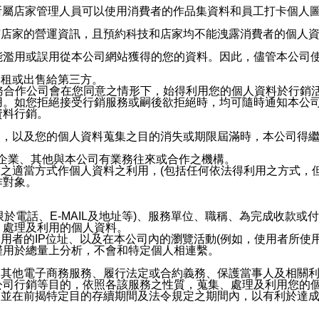
供所屬店家管理人員可以使用消費者的作品集資料和員工打卡個人圖像
何店家的營運資訊，且預約科技和店家均不能洩露消費者的個人
能濫用或誤用從本公司網站獲得的您的資料。因此，儘管本公司
出租或出售給第三方。
業務合作公司會在您同意之情形下，始得利用您的個人資料於行銷
用。如您拒絕接受行銷服務或嗣後欲拒絕時，均可隨時通知本公
資料行銷。
內，以及您的個人資料蒐集之目的消失或期限屆滿時，本公司得
係企業、其他與本公司有業務往來或合作之機構。
技之適當方式作個人資料之利用，(包括任何依法得利用之方式，
作對象。
限於電話、E-MAIL及地址等)、服務單位、職稱、為完成收款
、處理及利用的個人資料。
使用者的IP位址、以及在本公司內的瀏覽活動(例如，使用者所使
僅用於總量上分析，不會和特定個人相連繫。
及其他電子商務服務、履行法定或合約義務、保護當事人及相關
公司行銷等目的，依照各該服務之性質，蒐集、處理及利用您的
，並在前揭特定目的存續期間及法令規定之期間內，以有利於達成
。