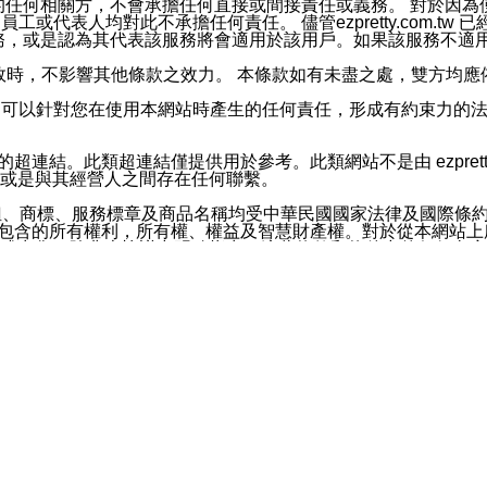
屬於買賣行為的任何相關方，不會承擔任何直接或間接責任或義務。 
人員、員工或代表人均對此不承擔任何責任。 儘管ezpretty.co
薦的服務，或是認為其代表該服務將會適用於該用戶。如果該服務不適用於您，
有一部無效時，不影響其他條款之效力。 本條款如有未盡之處，雙方
的合法年齡。可以針對您在使用本網站時產生的任何責任，形成有約束
官方帳號或認證官方帳號的通知型訊息。
網站的超連結。此類超連結僅提供用於參考。此類網站不是由 ezpret
或是與其經營人之間存在任何聯繫。
鈕、商標、服務標章及商品名稱均受中華民國國家法律及國際條
這些素材中所包含的所有權利，所有權、權益及智慧財產權。對於從本
或出售。除非本協議中明確指出，這些條款和條件中的任何內容
或任何協力廠商的業主權益中規定的任何權利的推斷結果。 如有任何人
其分公司、所屬機構、管理人員、代理人及其他合作夥伴和員工遭受的
構、管理人員、代理人及其他合作夥伴和員工不受損失。
依賴本網站上所提供的資訊、產品、服務或素材或通過使用本網
etty.com.tw提供電信及網路服務的提供商不會因您使用或不能使
etty.com.tw 不聲明、保證或承諾本網站或支持該網站的
影響本網站任何部分正常運行，且超出ezpretty.com.t
com.tw 不承擔任何責任。 在適用法律許可的最大範圍內，所
諾，其中包括但不僅限於其精確性、完整性或適銷性、品質或適用於特
些條款或是這些條款相關的權利。這些條款中使用的標題僅為了
款之內容及本網站上內容而不另行通知，同時，不對您、其他任何用戶