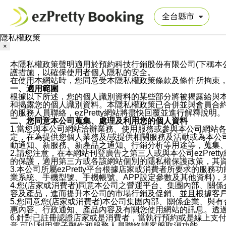
隱私權政策
×
本隱私權政策聲明適用於預約科技行銷股份有限公司(下稱本公司)於ezP
護措施，以確保使用者個人隱私的安全。
在使用本網站時，您同意受本隱私權政策條款及條件所拘束
一、適用範圍
根據以下所述，您的個人識別資料的某些部分將被揭露給與
和揭露您的個人識別資料。本隱私權政策已合併並與會員合約的
的服務人員聯絡，ezPretty網站將盡快回覆並進行解釋說明。
二、您同意本公司蒐集、處理及利用您的個人資料
1.當您與本公司網站洽辦業務、使用服務或參與本公司網站
定，在為提供您個人業務及/或提供相關服務及活動或為本
動通知、新服務、新產品之通知、行銷分析等用途等，蒐集
2.請您注意，在本網站刊登廣告之第三人或與本公司ezPr
的保護，適用第三方或各該網站個別的隱私權保護政策，其
3.本公司所屬ezPretty平台根據店家或消費者所要求的
業系統、手機型號、手機帳號、APP設定參數及其他資料)
4.您(店家或消費者)同意本公司之營運平台、集團內部、
容及產品，進而提升本公司的市場行銷及促銷、並且根據客
5.您同意您(店家或消費者)本公司集團內部、關係企業、
惠內容、行政通知、產品內容及有關您使用網站的訊息。透過
6.針對已註冊認證店家或是消費者，當執行預約或是線上支付
意,可以利用電子郵件和服務人員聯絡請客服取消功能。