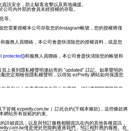
強化資訊安全，防止駭客攻擊以及異地備援。
免於公司內外部的會員未經授權的存取。
訊息等。
用此功能您需要授權本公司存取您的Instagram帳號，您的授權將僅
透過電子郵件和服務人員聯絡，本公司會盡快清除您的授權資料，或是您
。
l protected]
)和服務人員聯絡，本公司會盡快清除您的帳號和
上看到隱私權聲明連結旁的 "updated" 註記。如果聲明的
期檢視隱私權聲明，以得知 ezPretty 網站如何保護您
若您是與他人共享電腦或使用公共電腦，切記要關閉瀏覽器視
依照該資料或電子郵件所指示之方法、說明或功能連結，隨時
ezpretty.com.tw ）訂此合約(下稱本條款)，這些條款將
接受本網站所有規範的約束。
者，將可收到通知型訊息。
約店家的詳細資訊，以及與預訂服務相關資訊在內的其他各種資訊，
etty.com.tw僅是便於您能夠通過我們，預訂相對應的服務。在