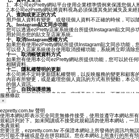
1、本公司ezPretty網站平台使用企業標準慣例來保護
2.本公司ezPretty網站將資料視為必須保護其免於滅
八、查詢或更正的方式
用戶個人資料有變更、或發現個人資料不正確的時候，可以隨時
九、Instagram貼文同步功能
您可以透過ezPretty店家系統後台所提供Instagram貼文同
用於同步您的貼文至店家系統。
十、取消Instagram授權方式
如果您有使用ezPretty網站所提供Instagram貼文同
可以登入店家系統後台使用取消授權功能，系統將立即清除您的
十一、取消帳號資料方式
如果您有使用本公司ezPretty網站所提供功能，您可以於任何
相關資料。
十二、隱私權聲明的更新
本公司將不定時更新隱私權聲明，以反映服務的變更和顧客的意見反
內容有所變更，或是處理您個人資訊的方式有所變動，本公司一
的個人資訊。
十三、自我保護措施
請妥善保管您的使用者名稱、密碼及個人資料，不要提供給
服務條款
窗，以防止他人讀取您的個人資料、信件或進入所機關管理
×
十四、傳送宣傳本站資訊或電子郵件之政策
您同意本公司網站，透過您所提供的郵件地址與您取得聯絡
ezpretty.com.tw 聲明
停止接收這些資料或電子郵件。
使用本網站即表示完全同意無條件接受，使用並遵守本網站所有條款。您與
十五、訊息通知
規範詳列於下。如未閱讀或不接受此規範請勿使用本網站，一旦使用本
本公司/本服務將以通知型訊息傳送重要訊息給您。即使未加
免責規範
本公司/本服務傳送之通知型訊息以對您有效且重要的訊息為
您要注意，ezpretty.com.tw 不保證本網站上所發佈
1.LINE 帳號設定的電話號碼與本公司/本服務所傳來的電話
均可能不準確或是存在拼寫錯誤。您在本網站上所進行的所有預訂服務均是與
2.該 LINE 帳號已在 LINE APP 設定中，同意接收通知型訊