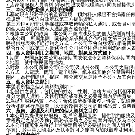
7.店家端服務人員資料 (舉例拍照或是地理資訊) 同意僅提
三、本公司對您個人資料的揭露
1.基於現有服務平台的監管環境，預約科技保證不會揭露任
律規定，而被迫向政府或第三方提供資料。
第三方也可能非法地攔截或存取傳輸的私人通訊，或會員可
的個人識別資料或私人通訊將永遠保密。
2.根據本公司的政策，本公司不會將涉及您的個人識別資料
3. 本公司、所屬集團、關係企業或與其合作行銷之第三方
將提供您表示拒絕行銷之方式，本公司不會向您索取相關費
務合作公司或第三方業務合作公司將立即停止利用您的個人
四、個人資料利用之期間、地區、對象及方式如下
1.期間：您同意於本公司存續期間或依法令之資料保存期間
2.地區：就中華民國領域內。
3.對象：本公司所屬公司(本公司)及其分公司、本公司之關
4.方式：以電話、簡訊、電子郵件、紙本或其他合於當時科
圍內，為行銷建檔、揭露、轉介或交互運用予本公司及其合
五、個人資料之類別
本聲明所指之個人資料類別如下:
1.您提供之資料，包括您的姓名、性別、連絡方式(包括但不
身分之個人資料，及執行職務或業務之必要範圍內所需蒐集
2.為提升服務品質，本公司會依照所提供服務之性質，記錄
分析和網路行為調查，以便於改善本公司的服務品質，資料
六、蒐集、處理及利用您的個人資料之目的
1.本公司為提供良好服務、客戶管理與服務、提供預約服務
章程所定之業務及執行職務或業務之必要範圍內等以及為本
2.本公司僅蒐集為執行上述特定目的所必要提供之個人資料
傳真)，於中華民國境內及法令許可之範圍內加以處理及利用
七、資料安全性