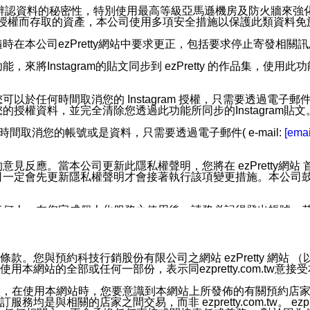
您個人辨認資料的秘密性，特別使用最高等級亞馬遜機房及防火牆來
失及未經授權而存取的資產，本公司使用多項安全措施以保護此類資料
在本公司ezPretty網站中要求更正，包括要求停止寄發相關
步功能，來將Instagram的貼文同步到 ezPretty 的作品集，使
步功能，您可以於任何時間取消您的 Instagram 授權，只需要
授權資料，並完全清除您透過此功能所同步的Instagram貼文
時間取消您的帳號或是資料，只需要透過電子郵件( e-mail:
[emai
應。當本公司更新此隱私權聲明，您將在 ezPretty網站 首頁
定會先更新隱私權聲明才會接著執行該項變更措施。本公司鼓勵您定
任何人。在您完成個人化服務之使用後，請務必記得登出帳號。
區。
並傳送或宣傳本網站各項服務之資料或電子郵件供您參考。您能
預約科技行銷股份有限公司之網站 ezPretty 網站 （以下皆稱 
網站的全部或任何一部份，表示同ezpretty.com.tw意
入本公司/本服務好友，您仍可接收到通知型訊息。
限，以廣告或其他目的的訊息皆不會被傳送。滿足以下三個條件
的資訊均無誤，在使用本網站時，您要意識到本網站上所發佈的有關預
號碼比對相符。
相關的店家之間交易，而非 ezpretty.com.tw。 ezpr
息。