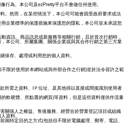
行為。本公司及ezPretty平台不會做任何使用。
資料。然而，在某些情況下，本公司可能會因受政府要求或法
使用企業標準的保護措施來保護您的隱私，本公司並未承諾您
活動資訊、商品訊息或新服務等相關行銷，且於首次行銷時，
司，本公司、所屬集團、關係企業或與其合作行銷之第三方業
繼續保存、處理或利用您的個人資料。
但不限於使用於本網站或與外部合作之行銷)並於法令容許之範
或付款所需之資料、IＰ位址、及其他得以直接或間接識別使用者
用的軟硬體、所點選的網頁)等資料，但是這些資料僅供作流量
利害關係人之權益、售後服務、經營合於營業登記項目或組織
個人資料。
前揭特定目的之方式(包括但不限於電腦處理、郵寄、電話、