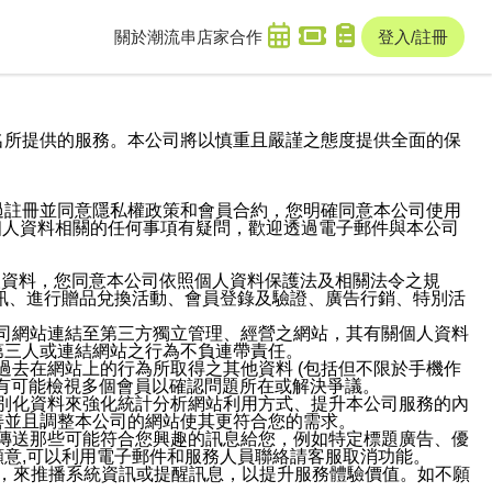
關於潮流串
店家合作
登入/註冊
域名及次級網域名所提供的服務。本公司將以慎重且嚴謹之態度提供全面的保
過註冊並同意隱私權政策和會員合約，您明確同意本公司使用
與個人資料相關的任何事項有疑問，歡迎透過電子郵件與本公司
人資料，您同意本公司依照個人資料保護法及相關法令之規
訊、進行贈品兌換活動、會員登錄及驗證、廣告行銷、特別活
本公司網站連結至第三方獨立管理、經營之網站，其有關個人資料
第三人或連結網站之行為不負連帶責任。
或過去在網站上的行為所取得之其他資料 (包括但不限於手機作
也有可能檢視多個會員以確認問題所在或解決爭議。
識別化資料來強化統計分析網站利用方式、提升本公司服務的內
善並且調整本公司的網站使其更符合您的需求。
並傳送那些可能符合您興趣的訊息給您，例如特定標題廣告、優
意,可以利用電子郵件和服務人員聯絡請客服取消功能。
帳號，來推播系統資訊或提醒訊息，以提升服務體驗價值。如不願