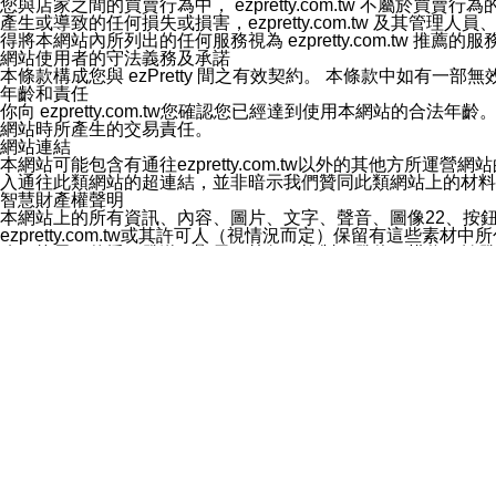
您與店家之間的買賣行為中， ezpretty.com.tw 不
3.LINE 帳號未封鎖傳送訊息之 LINE 官方帳號。
產生或導致的任何損失或損害，ezpretty.com.tw 及其管理
欲變更通知型訊息的設定，操作如下：
得將本網站內所列出的任何服務視為 ezpretty.com.tw 推
1.點選「主頁」＞「設定」
網站使用者的守法義務及承諾
2.點選「隱私設定」
本條款構成您與 ezPretty 間之有效契約。 本條款中如
3.點選「提供使用資料」
年齡和責任
4.點選「LINE通知型訊息」
你向 ezpretty.com.tw您確認您已經達到使用本網站
5.開關「接收LINE通知型訊息」
網站時所產生的交易責任。
❗️關閉「接收通知型訊息」後，將不會接收到來自任何企業
網站連結
本網站可能包含有通往ezpretty.com.tw以外的其他方所運營
入通往此類網站的超連結，並非暗示我們贊同此類網站上的材料
智慧財產權聲明
本網站上的所有資訊、內容、圖片、文字、聲音、圖像22、按
ezpretty.com.tw或其許可人（視情況而定）保留有
改、拷貝、傳播、發送、顯示、執行、複製、發佈、模仿、轉發
法或其他智慧財產權或 ezpretty.com.tw、其許可人
賠償
您同意因您使用本網站，而導致 ezpretty.com.tw、
您承擔賠償並保證 ezpretty.com.tw、其分公司、所屬機
免責聲明
您對本網站的所有使用均由您自擔風險。 因下載使用、參考或
己承擔全部責任。您同意 ezpretty.com.tw 及向ezpr
全部的索賠權利，無論是基於合約、侵權行為或其他依據。 ezpr
那些可損害或影響本網站管理、安全性、公正性和完整性，或是損害或
漏、中斷、刪除、缺陷、延遲或任何事件或事故，ezpretty.
其中包括但不僅限於有關本網站上服務、資訊及（或）聲明的保證或承
時間內對任一條款或多條條款的強制實施，不得將此視為放棄這
法律效應。 ezpretty.com.tw有權隨時變更本使用條