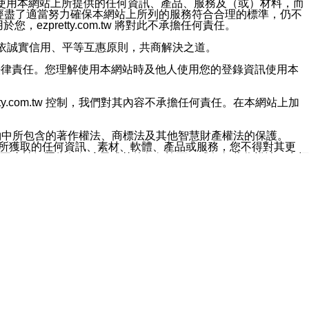
對於因為使用本網站上所提供的任何資訊、產品、服務及（或）材料，而
m.tw 已經盡了適當努力確保本網站上所列的服務符合合理的標準，仍不
ezpretty.com.tw 將對此不承擔任何責任。
均應依誠實信用、平等互惠原則，共商解決之道。
力的法律責任。您理解使用本網站時及他人使用您的登錄資訊使用本
ty.com.tw 控制，我們對其內容不承擔任何責任。在本網站上加
約中所包含的著作權法、商標法及其他智慧財產權法的保護。
網站上所獲取的任何資訊、素材、軟體、產品或服務，您不得對其更
不應被解釋為任何暗示或其他任何許可，或任何著作權法、商標
違反此規定，我們將追究其法律責任。
任何損失、責任及協力廠商的任何索賠或要求（包括律師費），將由
站而獲取到的資訊，而導致您遭受的任何風險或損失，將由您自
用本網站而造成的任何損失負責，同時，您會在此放棄有關此損失的所有及
伺服器不會發生缺陷，其中包括但不僅限於病毒或其他有害元素。對於
w 控制範圍的任何病毒感染、BUG、篡改、技術故障、錯誤、遺
有明示、暗示或法定及其他聲明、保證和條款均予以最大限度的排除，
定目的等。 ezpretty.com.tw 不能持續或在某階段
方便目的，其不應影響這些條款的範圍或意義，或是產生其他的
或任何協力廠商承擔任何責任。 在每次訪問網站時，您應檢查一下這