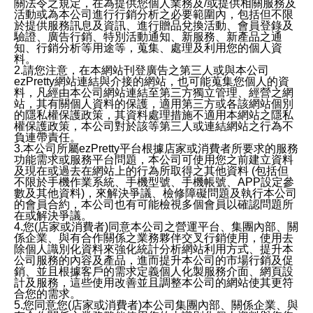
關法令之規定，在為提供您個人業務及/或提供相關服務及
活動或為本公司進行行銷分析之必要範圍內，包括但不限
於提供服務訊息及資訊、進行贈品兌換活動、會員登錄及
驗證、廣告行銷、特別活動通知、新服務、新產品之通
知、行銷分析等用途等，蒐集、處理及利用您的個人資
料。
2.請您注意，在本網站刊登廣告之第三人或與本公司
ezPretty網站連結與介接的網站，也可能蒐集您個人的資
料，凡經由本公司網站連結至第三方獨立管理、經營之網
站，其有關個人資料的保護，適用第三方或各該網站個別
的隱私權保護政策，其資料處理措施不適用本網站之隱私
權保護政策，本公司對於該等第三人或連結網站之行為不
負連帶責任。
3.本公司所屬ezPretty平台根據店家或消費者所要求的服務
功能需求或服務平台問題，本公司可使用您之前建立資料
及現在或過去在網站上的行為所取得之其他資料 (包括但
不限於手機作業系統、手機型號、手機帳號、APP設定參
數及其他資料)，來解決爭議、檢修障礙問題及執行本公司
的會員合約，本公司也有可能檢視多個會員以確認問題所
在或解決爭議。
4.您(店家或消費者)同意本公司之營運平台、集團內部、關
係企業、與有合作關係之業務夥伴交叉行銷使用，使用去
除個人識別化資料來強化統計分析網站利用方式、提升本
公司服務的內容及產品，進而提升本公司的市場行銷及促
銷、並且根據客戶的需求定義個人化製服務介面、網頁設
計及服務，這些使用改善並且調整本公司的網站使其更符
合您的需求。
5.您同意您(店家或消費者)本公司集團內部、關係企業、與