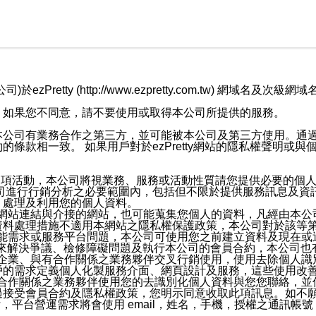
retty (http://www.ezpretty.com.tw) 網
，如果您不同意，請不要使用或取得本公司所提供的服務。
本公司有業務合作之第三方，並可能被本公司及第三方使用。通
條款相一致。 如果用戶對於ezPretty網站的隱私權聲明或
各項活動，本公司將視業務、服務或活動性質請您提供必要的個
公司進行行銷分析之必要範圍內，包括但不限於提供服務訊息及資
、處理及利用您的個人資料。
etty網站連結與介接的網站，也可能蒐集您個人的資料，凡經由
資料處理措施不適用本網站之隱私權保護政策，本公司對於該等
服務功能需求或服務平台問題，本公司可使用您之前建立資料及現在
，來解決爭議、檢修障礙問題及執行本公司的會員合約，本公司
關係企業、與有合作關係之業務夥伴交叉行銷使用，使用去除個人
戶的需求定義個人化製服務介面、網頁設計及服務，這些使用改
與有合作關係之業務夥伴使用您的去識別化個人資料與您您聯絡，
接受會員合約及隱私權政策，您明示同意收取此項訊息。如不願
，平台營運需求將會使用 email，姓名，手機，授權之通訊