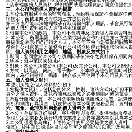
7.店家端服務人員資料 (舉例拍照或是地理資訊) 同意僅提
三、本公司對您個人資料的揭露
1.基於現有服務平台的監管環境，預約科技保證不會揭露任
律規定，而被迫向政府或第三方提供資料。
第三方也可能非法地攔截或存取傳輸的私人通訊，或會員可
的個人識別資料或私人通訊將永遠保密。
2.根據本公司的政策，本公司不會將涉及您的個人識別資料
3. 本公司、所屬集團、關係企業或與其合作行銷之第三方
將提供您表示拒絕行銷之方式，本公司不會向您索取相關費
務合作公司或第三方業務合作公司將立即停止利用您的個人
四、個人資料利用之期間、地區、對象及方式如下
1.期間：您同意於本公司存續期間或依法令之資料保存期間
2.地區：就中華民國領域內。
3.對象：本公司所屬公司(本公司)及其分公司、本公司之關
4.方式：以電話、簡訊、電子郵件、紙本或其他合於當時科
圍內，為行銷建檔、揭露、轉介或交互運用予本公司及其合
五、個人資料之類別
本聲明所指之個人資料類別如下:
1.您提供之資料，包括您的姓名、性別、連絡方式(包括但不
身分之個人資料，及執行職務或業務之必要範圍內所需蒐集
2.為提升服務品質，本公司會依照所提供服務之性質，記錄
分析和網路行為調查，以便於改善本公司的服務品質，資料
六、蒐集、處理及利用您的個人資料之目的
1.本公司為提供良好服務、客戶管理與服務、提供預約服務
章程所定之業務及執行職務或業務之必要範圍內等以及為本
2.本公司僅蒐集為執行上述特定目的所必要提供之個人資料
傳真)，於中華民國境內及法令許可之範圍內加以處理及利用
七、資料安全性