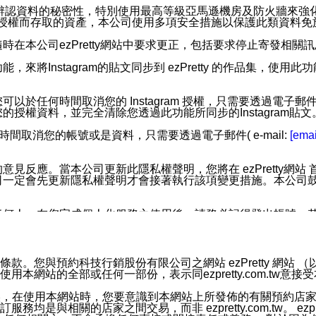
您個人辨認資料的秘密性，特別使用最高等級亞馬遜機房及防火牆來
失及未經授權而存取的資產，本公司使用多項安全措施以保護此類資料
在本公司ezPretty網站中要求更正，包括要求停止寄發相關
步功能，來將Instagram的貼文同步到 ezPretty 的作品集，使
步功能，您可以於任何時間取消您的 Instagram 授權，只需要
授權資料，並完全清除您透過此功能所同步的Instagram貼文
時間取消您的帳號或是資料，只需要透過電子郵件( e-mail:
[emai
應。當本公司更新此隱私權聲明，您將在 ezPretty網站 首頁
定會先更新隱私權聲明才會接著執行該項變更措施。本公司鼓勵您定
任何人。在您完成個人化服務之使用後，請務必記得登出帳號。
區。
並傳送或宣傳本網站各項服務之資料或電子郵件供您參考。您能
預約科技行銷股份有限公司之網站 ezPretty 網站 （以下皆稱 
網站的全部或任何一部份，表示同ezpretty.com.tw意
入本公司/本服務好友，您仍可接收到通知型訊息。
限，以廣告或其他目的的訊息皆不會被傳送。滿足以下三個條件
的資訊均無誤，在使用本網站時，您要意識到本網站上所發佈的有關預
號碼比對相符。
相關的店家之間交易，而非 ezpretty.com.tw。 ezpr
息。