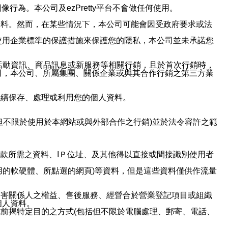
行為。本公司及ezPretty平台不會做任何使用。
資料。然而，在某些情況下，本公司可能會因受政府要求或法
使用企業標準的保護措施來保護您的隱私，本公司並未承諾您
活動資訊、商品訊息或新服務等相關行銷，且於首次行銷時，
司，本公司、所屬集團、關係企業或與其合作行銷之第三方業
繼續保存、處理或利用您的個人資料。
但不限於使用於本網站或與外部合作之行銷)並於法令容許之範
或付款所需之資料、IＰ位址、及其他得以直接或間接識別使用者
用的軟硬體、所點選的網頁)等資料，但是這些資料僅供作流量
利害關係人之權益、售後服務、經營合於營業登記項目或組織
個人資料。
前揭特定目的之方式(包括但不限於電腦處理、郵寄、電話、