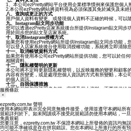
1、本公司ezPretty網站平台使用企業標準慣例來保護
2.本公司ezPretty網站將資料視為必須保護其免於滅
八、查詢或更正的方式
用戶個人資料有變更、或發現個人資料不正確的時候，可以隨時
九、Instagram貼文同步功能
您可以透過ezPretty店家系統後台所提供Instagram貼文同
用於同步您的貼文至店家系統。
十、取消Instagram授權方式
如果您有使用ezPretty網站所提供Instagram貼文同
可以登入店家系統後台使用取消授權功能，系統將立即清除您的
十一、取消帳號資料方式
如果您有使用本公司ezPretty網站所提供功能，您可以於任何
相關資料。
十二、隱私權聲明的更新
本公司將不定時更新隱私權聲明，以反映服務的變更和顧客的意見反
內容有所變更，或是處理您個人資訊的方式有所變動，本公司一
的個人資訊。
十三、自我保護措施
請妥善保管您的使用者名稱、密碼及個人資料，不要提供給
服務條款
窗，以防止他人讀取您的個人資料、信件或進入所機關管理
×
十四、傳送宣傳本站資訊或電子郵件之政策
您同意本公司網站，透過您所提供的郵件地址與您取得聯絡
ezpretty.com.tw 聲明
停止接收這些資料或電子郵件。
使用本網站即表示完全同意無條件接受，使用並遵守本網站所有條款。您與
十五、訊息通知
規範詳列於下。如未閱讀或不接受此規範請勿使用本網站，一旦使用本
本公司/本服務將以通知型訊息傳送重要訊息給您。即使未加
免責規範
本公司/本服務傳送之通知型訊息以對您有效且重要的訊息為
您要注意，ezpretty.com.tw 不保證本網站上所發佈
1.LINE 帳號設定的電話號碼與本公司/本服務所傳來的電話
均可能不準確或是存在拼寫錯誤。您在本網站上所進行的所有預訂服務均是與
2.該 LINE 帳號已在 LINE APP 設定中，同意接收通知型訊