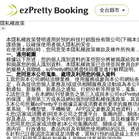
隱私權政策
×
本隱私權政策聲明適用於預約科技行銷股份有限公司(下稱本公司)於ezP
護措施，以確保使用者個人隱私的安全。
在使用本網站時，您同意受本隱私權政策條款及條件所拘束
一、適用範圍
根據以下所述，您的個人識別資料的某些部分將被揭露給與
和揭露您的個人識別資料。本隱私權政策已合併並與會員合約的
的服務人員聯絡，ezPretty網站將盡快回覆並進行解釋說明。
二、您同意本公司蒐集、處理及利用您的個人資料
1.當您與本公司網站洽辦業務、使用服務或參與本公司網站
定，在為提供您個人業務及/或提供相關服務及活動或為本
動通知、新服務、新產品之通知、行銷分析等用途等，蒐集
2.請您注意，在本網站刊登廣告之第三人或與本公司ezPr
的保護，適用第三方或各該網站個別的隱私權保護政策，其
3.本公司所屬ezPretty平台根據店家或消費者所要求的
業系統、手機型號、手機帳號、APP設定參數及其他資料)
4.您(店家或消費者)同意本公司之營運平台、集團內部、
容及產品，進而提升本公司的市場行銷及促銷、並且根據客
5.您同意您(店家或消費者)本公司集團內部、關係企業、
惠內容、行政通知、產品內容及有關您使用網站的訊息。透過
6.針對已註冊認證店家或是消費者，當執行預約或是線上支付
意,可以利用電子郵件和服務人員聯絡請客服取消功能。