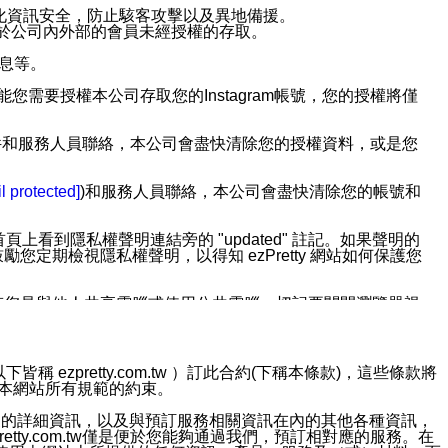
強化資訊安全，防止駭客攻擊以及異地備援。
免於公司內外部的會員未經授權的存取。
訊息等。
用此功能您需要授權本公司存取您的Instagram帳號，您的授權將僅
透過電子郵件和服務人員聯絡，本公司會盡快清除您的授權資料，或是您
。
l protected]
)和服務人員聯絡，本公司會盡快清除您的帳號和
上看到隱私權聲明連結旁的 "updated" 註記。如果聲明的
期檢視隱私權聲明，以得知 ezPretty 網站如何保護您
若您是與他人共享電腦或使用公共電腦，切記要關閉瀏覽器視
依照該資料或電子郵件所指示之方法、說明或功能連結，隨時
ezpretty.com.tw ）訂此合約(下稱本條款)，這些條款將
接受本網站所有規範的約束。
者，將可收到通知型訊息。
約店家的詳細資訊，以及與預訂服務相關資訊在內的其他各種資訊，
etty.com.tw僅是便於您能夠通過我們，預訂相對應的服務。在