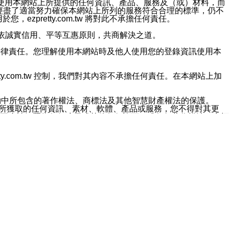
對於因為使用本網站上所提供的任何資訊、產品、服務及（或）材料，而
m.tw 已經盡了適當努力確保本網站上所列的服務符合合理的標準，仍不
ezpretty.com.tw 將對此不承擔任何責任。
均應依誠實信用、平等互惠原則，共商解決之道。
力的法律責任。您理解使用本網站時及他人使用您的登錄資訊使用本
ty.com.tw 控制，我們對其內容不承擔任何責任。在本網站上加
約中所包含的著作權法、商標法及其他智慧財產權法的保護。
網站上所獲取的任何資訊、素材、軟體、產品或服務，您不得對其更
不應被解釋為任何暗示或其他任何許可，或任何著作權法、商標
違反此規定，我們將追究其法律責任。
任何損失、責任及協力廠商的任何索賠或要求（包括律師費），將由
站而獲取到的資訊，而導致您遭受的任何風險或損失，將由您自
用本網站而造成的任何損失負責，同時，您會在此放棄有關此損失的所有及
伺服器不會發生缺陷，其中包括但不僅限於病毒或其他有害元素。對於
w 控制範圍的任何病毒感染、BUG、篡改、技術故障、錯誤、遺
有明示、暗示或法定及其他聲明、保證和條款均予以最大限度的排除，
定目的等。 ezpretty.com.tw 不能持續或在某階段
方便目的，其不應影響這些條款的範圍或意義，或是產生其他的
或任何協力廠商承擔任何責任。 在每次訪問網站時，您應檢查一下這