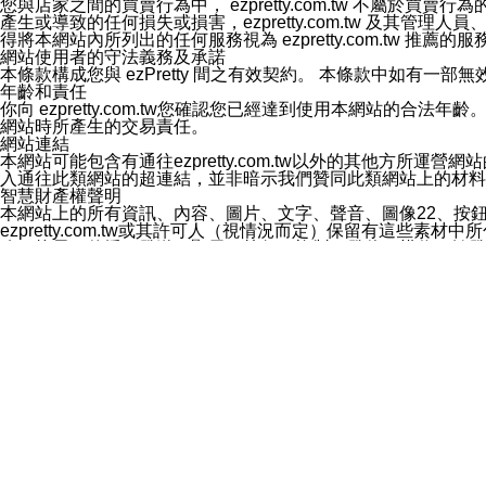
您與店家之間的買賣行為中， ezpretty.com.tw 不
3.LINE 帳號未封鎖傳送訊息之 LINE 官方帳號。
產生或導致的任何損失或損害，ezpretty.com.tw 及其管理
欲變更通知型訊息的設定，操作如下：
得將本網站內所列出的任何服務視為 ezpretty.com.tw 推
1.點選「主頁」＞「設定」
網站使用者的守法義務及承諾
2.點選「隱私設定」
本條款構成您與 ezPretty 間之有效契約。 本條款中如
3.點選「提供使用資料」
年齡和責任
4.點選「LINE通知型訊息」
你向 ezpretty.com.tw您確認您已經達到使用本網站
5.開關「接收LINE通知型訊息」
網站時所產生的交易責任。
❗️關閉「接收通知型訊息」後，將不會接收到來自任何企業
網站連結
本網站可能包含有通往ezpretty.com.tw以外的其他方所運營
入通往此類網站的超連結，並非暗示我們贊同此類網站上的材料
智慧財產權聲明
本網站上的所有資訊、內容、圖片、文字、聲音、圖像22、按
ezpretty.com.tw或其許可人（視情況而定）保留有
改、拷貝、傳播、發送、顯示、執行、複製、發佈、模仿、轉發
法或其他智慧財產權或 ezpretty.com.tw、其許可人
賠償
您同意因您使用本網站，而導致 ezpretty.com.tw、
您承擔賠償並保證 ezpretty.com.tw、其分公司、所屬機
免責聲明
您對本網站的所有使用均由您自擔風險。 因下載使用、參考或
己承擔全部責任。您同意 ezpretty.com.tw 及向ezpr
全部的索賠權利，無論是基於合約、侵權行為或其他依據。 ezpr
那些可損害或影響本網站管理、安全性、公正性和完整性，或是損害或
漏、中斷、刪除、缺陷、延遲或任何事件或事故，ezpretty.
其中包括但不僅限於有關本網站上服務、資訊及（或）聲明的保證或承
時間內對任一條款或多條條款的強制實施，不得將此視為放棄這
法律效應。 ezpretty.com.tw有權隨時變更本使用條