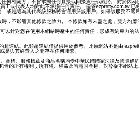
屬於買賣行為的任何相關方，不會承擔任何直接或間接責任或義務。 
人員、員工或代表人均對此不承擔任何責任。 儘管ezpretty.co
薦的服務，或是認為其代表該服務將會適用於該用戶。如果該服務不適用於您，
有一部無效時，不影響其他條款之效力。 本條款如有未盡之處，雙方
的合法年齡。可以針對您在使用本網站時產生的任何責任，形成有約束
官方帳號或認證官方帳號的通知型訊息。
網站的超連結。此類超連結僅提供用於參考。此類網站不是由 ezpret
或是與其經營人之間存在任何聯繫。
鈕、商標、服務標章及商品名稱均受中華民國國家法律及國際條
這些素材中所包含的所有權利，所有權、權益及智慧財產權。對於從本
或出售。除非本協議中明確指出，這些條款和條件中的任何內容
或任何協力廠商的業主權益中規定的任何權利的推斷結果。 如有任何人
其分公司、所屬機構、管理人員、代理人及其他合作夥伴和員工遭受的
構、管理人員、代理人及其他合作夥伴和員工不受損失。
依賴本網站上所提供的資訊、產品、服務或素材或通過使用本網
etty.com.tw提供電信及網路服務的提供商不會因您使用或不能使
etty.com.tw 不聲明、保證或承諾本網站或支持該網站的
影響本網站任何部分正常運行，且超出ezpretty.com.t
com.tw 不承擔任何責任。 在適用法律許可的最大範圍內，所
諾，其中包括但不僅限於其精確性、完整性或適銷性、品質或適用於特
些條款或是這些條款相關的權利。這些條款中使用的標題僅為了
款之內容及本網站上內容而不另行通知，同時，不對您、其他任何用戶