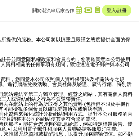
關於潮流串
店家合作
登入/註冊
域名及次級網域名所提供的服務。本公司將以慎重且嚴謹之態度提供全面的保
過註冊並同意隱私權政策和會員合約，您明確同意本公司使用
與個人資料相關的任何事項有疑問，歡迎透過電子郵件與本公司
人資料，您同意本公司依照個人資料保護法及相關法令之規
訊、進行贈品兌換活動、會員登錄及驗證、廣告行銷、特別活
本公司網站連結至第三方獨立管理、經營之網站，其有關個人資料
第三人或連結網站之行為不負連帶責任。
或過去在網站上的行為所取得之其他資料 (包括但不限於手機作
也有可能檢視多個會員以確認問題所在或解決爭議。
識別化資料來強化統計分析網站利用方式、提升本公司服務的內
善並且調整本公司的網站使其更符合您的需求。
並傳送那些可能符合您興趣的訊息給您，例如特定標題廣告、優
意,可以利用電子郵件和服務人員聯絡請客服取消功能。
帳號，來推播系統資訊或提醒訊息，以提升服務體驗價值。如不願