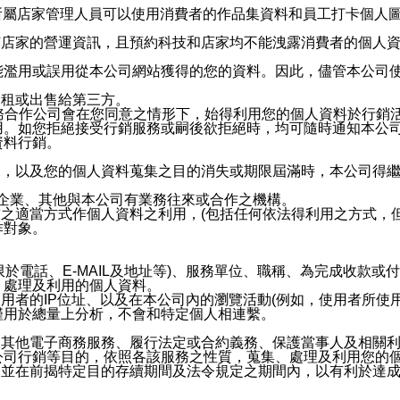
供所屬店家管理人員可以使用消費者的作品集資料和員工打卡個人圖像
何店家的營運資訊，且預約科技和店家均不能洩露消費者的個人
能濫用或誤用從本公司網站獲得的您的資料。因此，儘管本公司
出租或出售給第三方。
業務合作公司會在您同意之情形下，始得利用您的個人資料於行銷
用。如您拒絕接受行銷服務或嗣後欲拒絕時，均可隨時通知本公
資料行銷。
內，以及您的個人資料蒐集之目的消失或期限屆滿時，本公司得
係企業、其他與本公司有業務往來或合作之機構。
技之適當方式作個人資料之利用，(包括任何依法得利用之方式，
作對象。
限於電話、E-MAIL及地址等)、服務單位、職稱、為完成收款
、處理及利用的個人資料。
使用者的IP位址、以及在本公司內的瀏覽活動(例如，使用者所使
僅用於總量上分析，不會和特定個人相連繫。
及其他電子商務服務、履行法定或合約義務、保護當事人及相關
公司行銷等目的，依照各該服務之性質，蒐集、處理及利用您的
，並在前揭特定目的存續期間及法令規定之期間內，以有利於達成
。