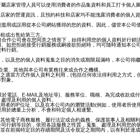
供所屬店家管理人員可以使用消費者的作品集資料和員工打卡個人圖像
何店家的營運資訊，且預約科技和店家均不能洩露消費者的個人
能濫用或誤用從本公司網站獲得的您的資料。因此，儘管本公司
出租或出售給第三方。
業務合作公司會在您同意之情形下，始得利用您的個人資料於行銷
用。如您拒絕接受行銷服務或嗣後欲拒絕時，均可隨時通知本公
資料行銷。
內，以及您的個人資料蒐集之目的消失或期限屆滿時，本公司得
係企業、其他與本公司有業務往來或合作之機構。
技之適當方式作個人資料之利用，(包括任何依法得利用之方式，
作對象。
限於電話、E-MAIL及地址等)、服務單位、職稱、為完成收款
、處理及利用的個人資料。
使用者的IP位址、以及在本公司內的瀏覽活動(例如，使用者所使
僅用於總量上分析，不會和特定個人相連繫。
及其他電子商務服務、履行法定或合約義務、保護當事人及相關
公司行銷等目的，依照各該服務之性質，蒐集、處理及利用您的
，並在前揭特定目的存續期間及法令規定之期間內，以有利於達成
。