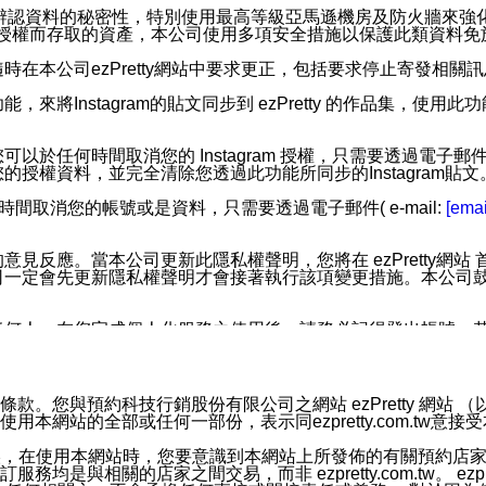
您個人辨認資料的秘密性，特別使用最高等級亞馬遜機房及防火牆來
失及未經授權而存取的資產，本公司使用多項安全措施以保護此類資料
在本公司ezPretty網站中要求更正，包括要求停止寄發相關
步功能，來將Instagram的貼文同步到 ezPretty 的作品集，使
步功能，您可以於任何時間取消您的 Instagram 授權，只需要
授權資料，並完全清除您透過此功能所同步的Instagram貼文
時間取消您的帳號或是資料，只需要透過電子郵件( e-mail:
[emai
應。當本公司更新此隱私權聲明，您將在 ezPretty網站 首頁
定會先更新隱私權聲明才會接著執行該項變更措施。本公司鼓勵您定
任何人。在您完成個人化服務之使用後，請務必記得登出帳號。
區。
並傳送或宣傳本網站各項服務之資料或電子郵件供您參考。您能
預約科技行銷股份有限公司之網站 ezPretty 網站 （以下皆稱 
網站的全部或任何一部份，表示同ezpretty.com.tw意
入本公司/本服務好友，您仍可接收到通知型訊息。
限，以廣告或其他目的的訊息皆不會被傳送。滿足以下三個條件
的資訊均無誤，在使用本網站時，您要意識到本網站上所發佈的有關預
號碼比對相符。
相關的店家之間交易，而非 ezpretty.com.tw。 ezpr
息。