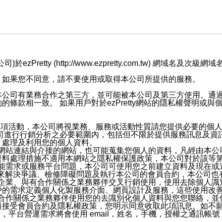
retty (http://www.ezpretty.com.tw) 網
，如果您不同意，請不要使用或取得本公司所提供的服務。
本公司有業務合作之第三方，並可能被本公司及第三方使用。通
條款相一致。 如果用戶對於ezPretty網站的隱私權聲明或
各項活動，本公司將視業務、服務或活動性質請您提供必要的個
公司進行行銷分析之必要範圍內，包括但不限於提供服務訊息及資
、處理及利用您的個人資料。
etty網站連結與介接的網站，也可能蒐集您個人的資料，凡經由
資料處理措施不適用本網站之隱私權保護政策，本公司對於該等
服務功能需求或服務平台問題，本公司可使用您之前建立資料及現在
，來解決爭議、檢修障礙問題及執行本公司的會員合約，本公司
關係企業、與有合作關係之業務夥伴交叉行銷使用，使用去除個人
戶的需求定義個人化製服務介面、網頁設計及服務，這些使用改
與有合作關係之業務夥伴使用您的去識別化個人資料與您您聯絡，
接受會員合約及隱私權政策，您明示同意收取此項訊息。如不願
，平台營運需求將會使用 email，姓名，手機，授權之通訊