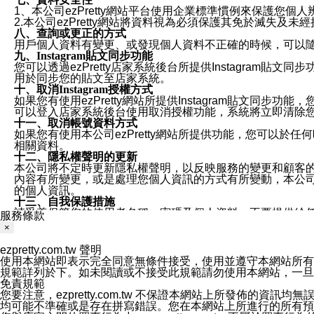
1、本公司ezPretty網站平台使用企業標準慣例來保護
2.本公司ezPretty網站將資料視為必須保護其免於滅
八、查詢或更正的方式
用戶個人資料有變更、或發現個人資料不正確的時候，可以隨時
九、Instagram貼文同步功能
您可以透過ezPretty店家系統後台所提供Instagram貼文同
用於同步您的貼文至店家系統。
十、取消Instagram授權方式
如果您有使用ezPretty網站所提供Instagram貼文同
可以登入店家系統後台使用取消授權功能，系統將立即清除您的
十一、取消帳號資料方式
如果您有使用本公司ezPretty網站所提供功能，您可以於任何
相關資料。
十二、隱私權聲明的更新
本公司將不定時更新隱私權聲明，以反映服務的變更和顧客的意見反
內容有所變更，或是處理您個人資訊的方式有所變動，本公司一
的個人資訊。
十三、自我保護措施
請妥善保管您的使用者名稱、密碼及個人資料，不要提供給
服務條款
窗，以防止他人讀取您的個人資料、信件或進入所機關管理
×
十四、傳送宣傳本站資訊或電子郵件之政策
您同意本公司網站，透過您所提供的郵件地址與您取得聯絡
ezpretty.com.tw 聲明
停止接收這些資料或電子郵件。
使用本網站即表示完全同意無條件接受，使用並遵守本網站所有條款。您與
十五、訊息通知
規範詳列於下。如未閱讀或不接受此規範請勿使用本網站，一旦使用本
本公司/本服務將以通知型訊息傳送重要訊息給您。即使未加
免責規範
本公司/本服務傳送之通知型訊息以對您有效且重要的訊息為
您要注意，ezpretty.com.tw 不保證本網站上所發佈
1.LINE 帳號設定的電話號碼與本公司/本服務所傳來的電話
均可能不準確或是存在拼寫錯誤。您在本網站上所進行的所有預訂服務均是與
2.該 LINE 帳號已在 LINE APP 設定中，同意接收通知型訊