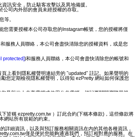
強化資訊安全，防止駭客攻擊以及異地備援。
免於公司內外部的會員未經授權的存取。
訊息等。
用此功能您需要授權本公司存取您的Instagram帳號，您的授權將僅
透過電子郵件和服務人員聯絡，本公司會盡快清除您的授權資料，或是您
。
l protected]
)和服務人員聯絡，本公司會盡快清除您的帳號和
上看到隱私權聲明連結旁的 "updated" 註記。如果聲明的
期檢視隱私權聲明，以得知 ezPretty 網站如何保護您
若您是與他人共享電腦或使用公共電腦，切記要關閉瀏覽器視
依照該資料或電子郵件所指示之方法、說明或功能連結，隨時
ezpretty.com.tw ）訂此合約(下稱本條款)，這些條款將
接受本網站所有規範的約束。
者，將可收到通知型訊息。
約店家的詳細資訊，以及與預訂服務相關資訊在內的其他各種資訊，
etty.com.tw僅是便於您能夠通過我們，預訂相對應的服務。在