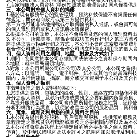
7.店家端服務人員資料 (舉例拍照或是地理資訊) 同意僅提
三、本公司對您個人資料的揭露
1.基於現有服務平台的監管環境，預約科技保證不會揭露任
律規定，而被迫向政府或第三方提供資料。
第三方也可能非法地攔截或存取傳輸的私人通訊，或會員可
的個人識別資料或私人通訊將永遠保密。
2.根據本公司的政策，本公司不會將涉及您的個人識別資料
3. 本公司、所屬集團、關係企業或與其合作行銷之第三方
將提供您表示拒絕行銷之方式，本公司不會向您索取相關費
務合作公司或第三方業務合作公司將立即停止利用您的個人
四、個人資料利用之期間、地區、對象及方式如下
1.期間：您同意於本公司存續期間或依法令之資料保存期間
2.地區：就中華民國領域內。
3.對象：本公司所屬公司(本公司)及其分公司、本公司之關
4.方式：以電話、簡訊、電子郵件、紙本或其他合於當時科
圍內，為行銷建檔、揭露、轉介或交互運用予本公司及其合
五、個人資料之類別
本聲明所指之個人資料類別如下:
1.您提供之資料，包括您的姓名、性別、連絡方式(包括但不
身分之個人資料，及執行職務或業務之必要範圍內所需蒐集
2.為提升服務品質，本公司會依照所提供服務之性質，記錄
分析和網路行為調查，以便於改善本公司的服務品質，資料
六、蒐集、處理及利用您的個人資料之目的
1.本公司為提供良好服務、客戶管理與服務、提供預約服務
章程所定之業務及執行職務或業務之必要範圍內等以及為本
2.本公司僅蒐集為執行上述特定目的所必要提供之個人資料
傳真)，於中華民國境內及法令許可之範圍內加以處理及利用
七、資料安全性