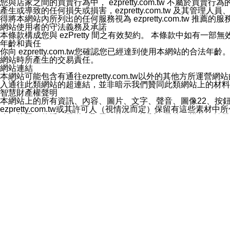
您與店家之間的買賣行為中， ezpretty.com.tw 不
3.LINE 帳號未封鎖傳送訊息之 LINE 官方帳號。
產生或導致的任何損失或損害，ezpretty.com.tw 及其管理
欲變更通知型訊息的設定，操作如下：
得將本網站內所列出的任何服務視為 ezpretty.com.tw 推
1.點選「主頁」＞「設定」
網站使用者的守法義務及承諾
2.點選「隱私設定」
本條款構成您與 ezPretty 間之有效契約。 本條款中如
3.點選「提供使用資料」
年齡和責任
4.點選「LINE通知型訊息」
你向 ezpretty.com.tw您確認您已經達到使用本網站
5.開關「接收LINE通知型訊息」
網站時所產生的交易責任。
❗️關閉「接收通知型訊息」後，將不會接收到來自任何企業
網站連結
本網站可能包含有通往ezpretty.com.tw以外的其他方所運營
入通往此類網站的超連結，並非暗示我們贊同此類網站上的材料
智慧財產權聲明
本網站上的所有資訊、內容、圖片、文字、聲音、圖像22、按
ezpretty.com.tw或其許可人（視情況而定）保留有
改、拷貝、傳播、發送、顯示、執行、複製、發佈、模仿、轉發
法或其他智慧財產權或 ezpretty.com.tw、其許可人
賠償
您同意因您使用本網站，而導致 ezpretty.com.tw、
您承擔賠償並保證 ezpretty.com.tw、其分公司、所屬機
免責聲明
您對本網站的所有使用均由您自擔風險。 因下載使用、參考或
己承擔全部責任。您同意 ezpretty.com.tw 及向ezpr
全部的索賠權利，無論是基於合約、侵權行為或其他依據。 ezpr
那些可損害或影響本網站管理、安全性、公正性和完整性，或是損害或
漏、中斷、刪除、缺陷、延遲或任何事件或事故，ezpretty.
其中包括但不僅限於有關本網站上服務、資訊及（或）聲明的保證或承
時間內對任一條款或多條條款的強制實施，不得將此視為放棄這
法律效應。 ezpretty.com.tw有權隨時變更本使用條