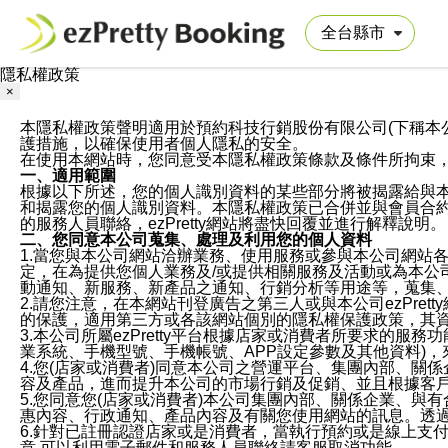
隱私權政策
×
本隱私權政策聲明適用於預約科技行銷股份有限公司(下稱本公司)於ezP
護措施，以確保使用者個人隱私的安全。
在使用本網站時，您同意受本隱私權政策條款及條件所拘束
一、適用範圍
根據以下所述，您的個人識別資料的某些部分將被揭露給與
和揭露您的個人識別資料。本隱私權政策已合併並與會員合約的
的服務人員聯絡，ezPretty網站將盡快回覆並進行解釋說明。
二、您同意本公司蒐集、處理及利用您的個人資料
1.當您與本公司網站洽辦業務、使用服務或參與本公司網站
定，在為提供您個人業務及/或提供相關服務及活動或為本
動通知、新服務、新產品之通知、行銷分析等用途等，蒐集
2.請您注意，在本網站刊登廣告之第三人或與本公司ezPr
的保護，適用第三方或各該網站個別的隱私權保護政策，其
3.本公司所屬ezPretty平台根據店家或消費者所要求的
業系統、手機型號、手機帳號、APP設定參數及其他資料)
4.您(店家或消費者)同意本公司之營運平台、集團內部、
容及產品，進而提升本公司的市場行銷及促銷、並且根據客
5.您同意您(店家或消費者)本公司集團內部、關係企業、
惠內容、行政通知、產品內容及有關您使用網站的訊息。透過
6.針對已註冊認證店家或是消費者，當執行預約或是線上支付
意,可以利用電子郵件和服務人員聯絡請客服取消功能。