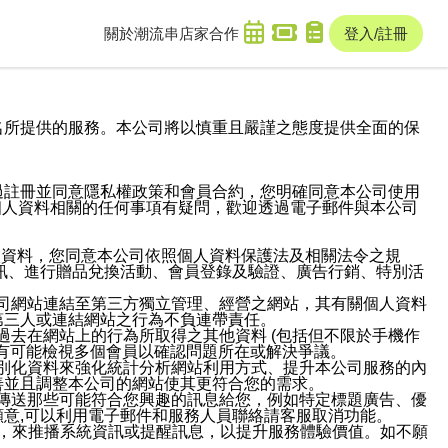
關於潮流串
店家合作
登入/註冊
域名及次級網域名所提供的服務。本公司將以慎重且嚴謹之態度提供全面的保
過註冊並同意隱私權政策和會員合約，您明確同意本公司使用
與個人資料相關的任何事項有疑問，歡迎透過電子郵件與本公司
人資料，您同意本公司依照個人資料保護法及相關法令之規
訊、進行贈品兌換活動、會員登錄及驗證、廣告行銷、特別活
本公司網站連結至第三方獨立管理、經營之網站，其有關個人資料
第三人或連結網站之行為不負連帶責任。
或過去在網站上的行為所取得之其他資料 (包括但不限於手機作
也有可能檢視多個會員以確認問題所在或解決爭議。
識別化資料來強化統計分析網站利用方式、提升本公司服務的內
善並且調整本公司的網站使其更符合您的需求。
並傳送那些可能符合您興趣的訊息給您，例如特定標題廣告、優
意,可以利用電子郵件和服務人員聯絡請客服取消功能。
帳號，來推播系統資訊或提醒訊息，以提升服務體驗價值。如不願