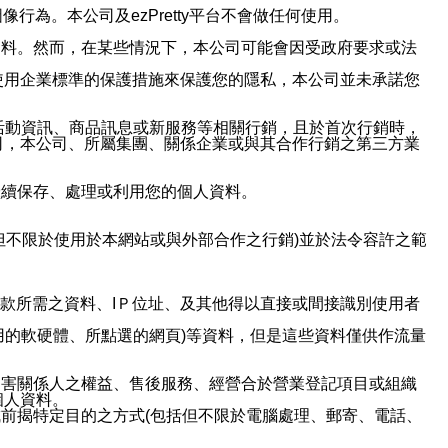
行為。本公司及ezPretty平台不會做任何使用。
資料。然而，在某些情況下，本公司可能會因受政府要求或法
使用企業標準的保護措施來保護您的隱私，本公司並未承諾您
活動資訊、商品訊息或新服務等相關行銷，且於首次行銷時，
司，本公司、所屬集團、關係企業或與其合作行銷之第三方業
繼續保存、處理或利用您的個人資料。
但不限於使用於本網站或與外部合作之行銷)並於法令容許之範
或付款所需之資料、IＰ位址、及其他得以直接或間接識別使用者
用的軟硬體、所點選的網頁)等資料，但是這些資料僅供作流量
利害關係人之權益、售後服務、經營合於營業登記項目或組織
個人資料。
前揭特定目的之方式(包括但不限於電腦處理、郵寄、電話、