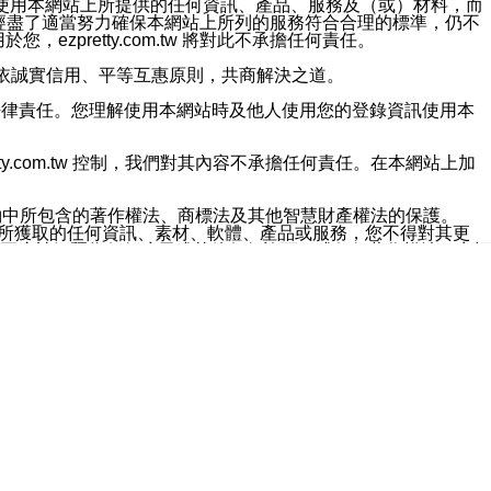
對於因為使用本網站上所提供的任何資訊、產品、服務及（或）材料，而
m.tw 已經盡了適當努力確保本網站上所列的服務符合合理的標準，仍不
ezpretty.com.tw 將對此不承擔任何責任。
均應依誠實信用、平等互惠原則，共商解決之道。
力的法律責任。您理解使用本網站時及他人使用您的登錄資訊使用本
ty.com.tw 控制，我們對其內容不承擔任何責任。在本網站上加
約中所包含的著作權法、商標法及其他智慧財產權法的保護。
網站上所獲取的任何資訊、素材、軟體、產品或服務，您不得對其更
不應被解釋為任何暗示或其他任何許可，或任何著作權法、商標
違反此規定，我們將追究其法律責任。
任何損失、責任及協力廠商的任何索賠或要求（包括律師費），將由
站而獲取到的資訊，而導致您遭受的任何風險或損失，將由您自
用本網站而造成的任何損失負責，同時，您會在此放棄有關此損失的所有及
伺服器不會發生缺陷，其中包括但不僅限於病毒或其他有害元素。對於
w 控制範圍的任何病毒感染、BUG、篡改、技術故障、錯誤、遺
有明示、暗示或法定及其他聲明、保證和條款均予以最大限度的排除，
定目的等。 ezpretty.com.tw 不能持續或在某階段
方便目的，其不應影響這些條款的範圍或意義，或是產生其他的
或任何協力廠商承擔任何責任。 在每次訪問網站時，您應檢查一下這