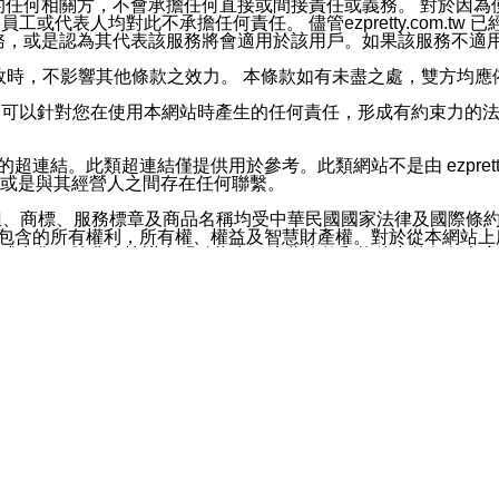
屬於買賣行為的任何相關方，不會承擔任何直接或間接責任或義務。 
人員、員工或代表人均對此不承擔任何責任。 儘管ezpretty.co
薦的服務，或是認為其代表該服務將會適用於該用戶。如果該服務不適用於您，
有一部無效時，不影響其他條款之效力。 本條款如有未盡之處，雙方
的合法年齡。可以針對您在使用本網站時產生的任何責任，形成有約束
官方帳號或認證官方帳號的通知型訊息。
網站的超連結。此類超連結僅提供用於參考。此類網站不是由 ezpret
或是與其經營人之間存在任何聯繫。
鈕、商標、服務標章及商品名稱均受中華民國國家法律及國際條
這些素材中所包含的所有權利，所有權、權益及智慧財產權。對於從本
或出售。除非本協議中明確指出，這些條款和條件中的任何內容
或任何協力廠商的業主權益中規定的任何權利的推斷結果。 如有任何人
其分公司、所屬機構、管理人員、代理人及其他合作夥伴和員工遭受的
構、管理人員、代理人及其他合作夥伴和員工不受損失。
依賴本網站上所提供的資訊、產品、服務或素材或通過使用本網
etty.com.tw提供電信及網路服務的提供商不會因您使用或不能使
etty.com.tw 不聲明、保證或承諾本網站或支持該網站的
影響本網站任何部分正常運行，且超出ezpretty.com.t
com.tw 不承擔任何責任。 在適用法律許可的最大範圍內，所
諾，其中包括但不僅限於其精確性、完整性或適銷性、品質或適用於特
些條款或是這些條款相關的權利。這些條款中使用的標題僅為了
款之內容及本網站上內容而不另行通知，同時，不對您、其他任何用戶