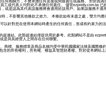
屬於買賣行為的任何相關方，不會承擔任何直接或間接責任或義務。 
人員、員工或代表人均對此不承擔任何責任。 儘管ezpretty.co
薦的服務，或是認為其代表該服務將會適用於該用戶。如果該服務不適用於您，
有一部無效時，不影響其他條款之效力。 本條款如有未盡之處，雙方
的合法年齡。可以針對您在使用本網站時產生的任何責任，形成有約束
官方帳號或認證官方帳號的通知型訊息。
網站的超連結。此類超連結僅提供用於參考。此類網站不是由 ezpret
或是與其經營人之間存在任何聯繫。
鈕、商標、服務標章及商品名稱均受中華民國國家法律及國際條
這些素材中所包含的所有權利，所有權、權益及智慧財產權。對於從本
或出售。除非本協議中明確指出，這些條款和條件中的任何內容
或任何協力廠商的業主權益中規定的任何權利的推斷結果。 如有任何人
其分公司、所屬機構、管理人員、代理人及其他合作夥伴和員工遭受的
構、管理人員、代理人及其他合作夥伴和員工不受損失。
依賴本網站上所提供的資訊、產品、服務或素材或通過使用本網
etty.com.tw提供電信及網路服務的提供商不會因您使用或不能使
etty.com.tw 不聲明、保證或承諾本網站或支持該網站的
影響本網站任何部分正常運行，且超出ezpretty.com.t
com.tw 不承擔任何責任。 在適用法律許可的最大範圍內，所
諾，其中包括但不僅限於其精確性、完整性或適銷性、品質或適用於特
些條款或是這些條款相關的權利。這些條款中使用的標題僅為了
款之內容及本網站上內容而不另行通知，同時，不對您、其他任何用戶