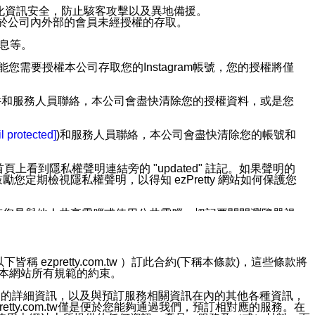
強化資訊安全，防止駭客攻擊以及異地備援。
免於公司內外部的會員未經授權的存取。
訊息等。
用此功能您需要授權本公司存取您的Instagram帳號，您的授權將僅
透過電子郵件和服務人員聯絡，本公司會盡快清除您的授權資料，或是您
。
l protected]
)和服務人員聯絡，本公司會盡快清除您的帳號和
上看到隱私權聲明連結旁的 "updated" 註記。如果聲明的
期檢視隱私權聲明，以得知 ezPretty 網站如何保護您
若您是與他人共享電腦或使用公共電腦，切記要關閉瀏覽器視
依照該資料或電子郵件所指示之方法、說明或功能連結，隨時
ezpretty.com.tw ）訂此合約(下稱本條款)，這些條款將
接受本網站所有規範的約束。
者，將可收到通知型訊息。
約店家的詳細資訊，以及與預訂服務相關資訊在內的其他各種資訊，
etty.com.tw僅是便於您能夠通過我們，預訂相對應的服務。在