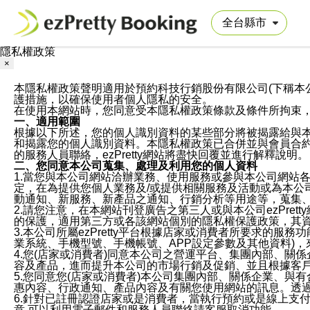
隱私權政策
×
本隱私權政策聲明適用於預約科技行銷股份有限公司(下稱本公司)於ezP
護措施，以確保使用者個人隱私的安全。
在使用本網站時，您同意受本隱私權政策條款及條件所拘束
一、適用範圍
根據以下所述，您的個人識別資料的某些部分將被揭露給與
和揭露您的個人識別資料。本隱私權政策已合併並與會員合約的
的服務人員聯絡，ezPretty網站將盡快回覆並進行解釋說明。
二、您同意本公司蒐集、處理及利用您的個人資料
1.當您與本公司網站洽辦業務、使用服務或參與本公司網站
定，在為提供您個人業務及/或提供相關服務及活動或為本
動通知、新服務、新產品之通知、行銷分析等用途等，蒐集
2.請您注意，在本網站刊登廣告之第三人或與本公司ezPr
的保護，適用第三方或各該網站個別的隱私權保護政策，其
3.本公司所屬ezPretty平台根據店家或消費者所要求的
業系統、手機型號、手機帳號、APP設定參數及其他資料)
4.您(店家或消費者)同意本公司之營運平台、集團內部、
容及產品，進而提升本公司的市場行銷及促銷、並且根據客
5.您同意您(店家或消費者)本公司集團內部、關係企業、
惠內容、行政通知、產品內容及有關您使用網站的訊息。透過
6.針對已註冊認證店家或是消費者，當執行預約或是線上支付
意,可以利用電子郵件和服務人員聯絡請客服取消功能。