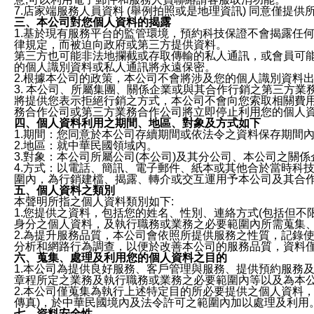
7.店家端服務人員資料 (舉例拍照或是地理資訊) 同意僅提
三、本公司對您個人資料的揭露
1.基於現有服務平台的監管環境，預約科技保證不會揭露任
律規定，而被迫向政府或第三方提供資料。
第三方也可能非法地攔截或存取傳輸的私人通訊，或會員可
的個人識別資料或私人通訊將永遠保密。
2.根據本公司的政策，本公司不會將涉及您的個人識別資料
3. 本公司、所屬集團、關係企業或與其合作行銷之第三方
將提供您表示拒絕行銷之方式，本公司不會向您索取相關費
務合作公司或第三方業務合作公司將立即停止利用您的個人
四、個人資料利用之期間、地區、對象及方式如下
1.期間：您同意於本公司存續期間或依法令之資料保存期間
2.地區：就中華民國領域內。
3.對象：本公司所屬公司(本公司)及其分公司、本公司之關
4.方式：以電話、簡訊、電子郵件、紙本或其他合於當時科
圍內，為行銷建檔、揭露、轉介或交互運用予本公司及其合
五、個人資料之類別
本聲明所指之個人資料類別如下:
1.您提供之資料，包括您的姓名、性別、連絡方式(包括但不
身分之個人資料，及執行職務或業務之必要範圍內所需蒐集
2.為提升服務品質，本公司會依照所提供服務之性質，記錄
分析和網路行為調查，以便於改善本公司的服務品質，資料
六、蒐集、處理及利用您的個人資料之目的
1.本公司為提供良好服務、客戶管理與服務、提供預約服務
章程所定之業務及執行職務或業務之必要範圍內等以及為本
2.本公司僅蒐集為執行上述特定目的所必要提供之個人資料
傳真)，於中華民國境內及法令許可之範圍內加以處理及利用
七、資料安全性