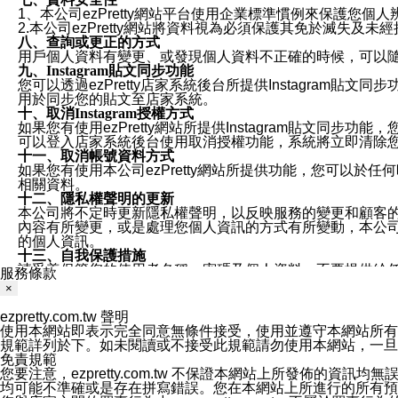
1、本公司ezPretty網站平台使用企業標準慣例來保護
2.本公司ezPretty網站將資料視為必須保護其免於滅
八、查詢或更正的方式
用戶個人資料有變更、或發現個人資料不正確的時候，可以隨時
九、Instagram貼文同步功能
您可以透過ezPretty店家系統後台所提供Instagram貼文同
用於同步您的貼文至店家系統。
十、取消Instagram授權方式
如果您有使用ezPretty網站所提供Instagram貼文同
可以登入店家系統後台使用取消授權功能，系統將立即清除您的
十一、取消帳號資料方式
如果您有使用本公司ezPretty網站所提供功能，您可以於任何
相關資料。
十二、隱私權聲明的更新
本公司將不定時更新隱私權聲明，以反映服務的變更和顧客的意見反
內容有所變更，或是處理您個人資訊的方式有所變動，本公司一
的個人資訊。
十三、自我保護措施
請妥善保管您的使用者名稱、密碼及個人資料，不要提供給
服務條款
窗，以防止他人讀取您的個人資料、信件或進入所機關管理
×
十四、傳送宣傳本站資訊或電子郵件之政策
您同意本公司網站，透過您所提供的郵件地址與您取得聯絡
ezpretty.com.tw 聲明
停止接收這些資料或電子郵件。
使用本網站即表示完全同意無條件接受，使用並遵守本網站所有條款。您與
十五、訊息通知
規範詳列於下。如未閱讀或不接受此規範請勿使用本網站，一旦使用本
本公司/本服務將以通知型訊息傳送重要訊息給您。即使未加
免責規範
本公司/本服務傳送之通知型訊息以對您有效且重要的訊息為
您要注意，ezpretty.com.tw 不保證本網站上所發佈
1.LINE 帳號設定的電話號碼與本公司/本服務所傳來的電話
均可能不準確或是存在拼寫錯誤。您在本網站上所進行的所有預訂服務均是與
2.該 LINE 帳號已在 LINE APP 設定中，同意接收通知型訊