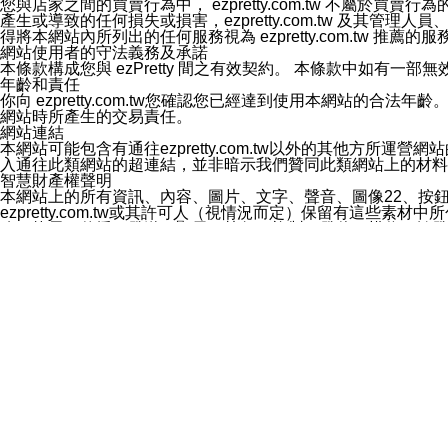
您與店家之間的買賣行為中， ezpretty.com.tw 不
3.LINE 帳號未封鎖傳送訊息之 LINE 官方帳號。
產生或導致的任何損失或損害，ezpretty.com.tw 及其管理
欲變更通知型訊息的設定，操作如下：
得將本網站內所列出的任何服務視為 ezpretty.com.tw 推
1.點選「主頁」＞「設定」
網站使用者的守法義務及承諾
2.點選「隱私設定」
本條款構成您與 ezPretty 間之有效契約。 本條款中如
3.點選「提供使用資料」
年齡和責任
4.點選「LINE通知型訊息」
你向 ezpretty.com.tw您確認您已經達到使用本網站
5.開關「接收LINE通知型訊息」
網站時所產生的交易責任。
❗️關閉「接收通知型訊息」後，將不會接收到來自任何企業
網站連結
本網站可能包含有通往ezpretty.com.tw以外的其他方所運營
入通往此類網站的超連結，並非暗示我們贊同此類網站上的材料
智慧財產權聲明
本網站上的所有資訊、內容、圖片、文字、聲音、圖像22、按
ezpretty.com.tw或其許可人（視情況而定）保留有
改、拷貝、傳播、發送、顯示、執行、複製、發佈、模仿、轉發
法或其他智慧財產權或 ezpretty.com.tw、其許可人
賠償
您同意因您使用本網站，而導致 ezpretty.com.tw、
您承擔賠償並保證 ezpretty.com.tw、其分公司、所屬機
免責聲明
您對本網站的所有使用均由您自擔風險。 因下載使用、參考或
己承擔全部責任。您同意 ezpretty.com.tw 及向ezpr
全部的索賠權利，無論是基於合約、侵權行為或其他依據。 ezpr
那些可損害或影響本網站管理、安全性、公正性和完整性，或是損害或
漏、中斷、刪除、缺陷、延遲或任何事件或事故，ezpretty.
其中包括但不僅限於有關本網站上服務、資訊及（或）聲明的保證或承
時間內對任一條款或多條條款的強制實施，不得將此視為放棄這
法律效應。 ezpretty.com.tw有權隨時變更本使用條