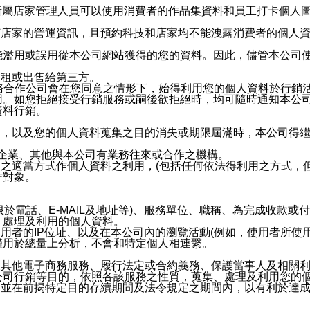
供所屬店家管理人員可以使用消費者的作品集資料和員工打卡個人圖像
何店家的營運資訊，且預約科技和店家均不能洩露消費者的個人
能濫用或誤用從本公司網站獲得的您的資料。因此，儘管本公司
出租或出售給第三方。
業務合作公司會在您同意之情形下，始得利用您的個人資料於行銷
用。如您拒絕接受行銷服務或嗣後欲拒絕時，均可隨時通知本公
資料行銷。
內，以及您的個人資料蒐集之目的消失或期限屆滿時，本公司得
係企業、其他與本公司有業務往來或合作之機構。
技之適當方式作個人資料之利用，(包括任何依法得利用之方式，
作對象。
限於電話、E-MAIL及地址等)、服務單位、職稱、為完成收款
、處理及利用的個人資料。
使用者的IP位址、以及在本公司內的瀏覽活動(例如，使用者所使
僅用於總量上分析，不會和特定個人相連繫。
及其他電子商務服務、履行法定或合約義務、保護當事人及相關
公司行銷等目的，依照各該服務之性質，蒐集、處理及利用您的
，並在前揭特定目的存續期間及法令規定之期間內，以有利於達成
。