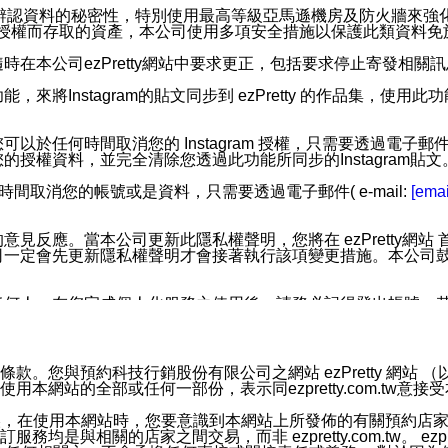
您個人辨認資料的秘密性，特別使用最高等級亞馬遜機房及防火牆來
失及未經授權而存取的資產，本公司使用多項安全措施以保護此類資料
在本公司ezPretty網站中要求更正，包括要求停止寄發相關
步功能，來將Instagram的貼文同步到 ezPretty 的作品集，使
步功能，您可以於任何時間取消您的 Instagram 授權，只需要
授權資料，並完全清除您透過此功能所同步的Instagram貼文
時間取消您的帳號或是資料，只需要透過電子郵件( e-mail:
[emai
應。當本公司更新此隱私權聲明，您將在 ezPretty網站 首頁
定會先更新隱私權聲明才會接著執行該項變更措施。本公司鼓勵您定
任何人。在您完成個人化服務之使用後，請務必記得登出帳號。
區。
並傳送或宣傳本網站各項服務之資料或電子郵件供您參考。您能
預約科技行銷股份有限公司之網站 ezPretty 網站 （以下皆稱 
網站的全部或任何一部份，表示同ezpretty.com.tw意
入本公司/本服務好友，您仍可接收到通知型訊息。
限，以廣告或其他目的的訊息皆不會被傳送。滿足以下三個條件
的資訊均無誤，在使用本網站時，您要意識到本網站上所發佈的有關預
號碼比對相符。
相關的店家之間交易，而非 ezpretty.com.tw。 ezpr
息。