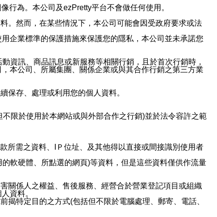
行為。本公司及ezPretty平台不會做任何使用。
資料。然而，在某些情況下，本公司可能會因受政府要求或法
使用企業標準的保護措施來保護您的隱私，本公司並未承諾您
活動資訊、商品訊息或新服務等相關行銷，且於首次行銷時，
司，本公司、所屬集團、關係企業或與其合作行銷之第三方業
繼續保存、處理或利用您的個人資料。
但不限於使用於本網站或與外部合作之行銷)並於法令容許之範
或付款所需之資料、IＰ位址、及其他得以直接或間接識別使用者
用的軟硬體、所點選的網頁)等資料，但是這些資料僅供作流量
利害關係人之權益、售後服務、經營合於營業登記項目或組織
個人資料。
前揭特定目的之方式(包括但不限於電腦處理、郵寄、電話、