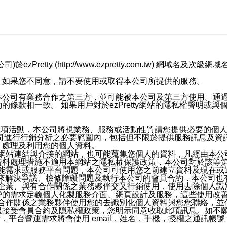
retty (http://www.ezpretty.com.tw) 網
，如果您不同意，請不要使用或取得本公司所提供的服務。
本公司有業務合作之第三方，並可能被本公司及第三方使用。通
條款相一致。 如果用戶對於ezPretty網站的隱私權聲明或
各項活動，本公司將視業務、服務或活動性質請您提供必要的個
公司進行行銷分析之必要範圍內，包括但不限於提供服務訊息及資
、處理及利用您的個人資料。
etty網站連結與介接的網站，也可能蒐集您個人的資料，凡經由
資料處理措施不適用本網站之隱私權保護政策，本公司對於該等
服務功能需求或服務平台問題，本公司可使用您之前建立資料及現在
，來解決爭議、檢修障礙問題及執行本公司的會員合約，本公司
關係企業、與有合作關係之業務夥伴交叉行銷使用，使用去除個人
戶的需求定義個人化製服務介面、網頁設計及服務，這些使用改
與有合作關係之業務夥伴使用您的去識別化個人資料與您您聯絡，
接受會員合約及隱私權政策，您明示同意收取此項訊息。如不願
，平台營運需求將會使用 email，姓名，手機，授權之通訊