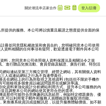
關於潮流串
店家合作
登入/註冊
域名及次級網域名所提供的服務。本公司將以慎重且嚴謹之態度提供全面的保
過註冊並同意隱私權政策和會員合約，您明確同意本公司使用
與個人資料相關的任何事項有疑問，歡迎透過電子郵件與本公司
人資料，您同意本公司依照個人資料保護法及相關法令之規
訊、進行贈品兌換活動、會員登錄及驗證、廣告行銷、特別活
本公司網站連結至第三方獨立管理、經營之網站，其有關個人資料
第三人或連結網站之行為不負連帶責任。
或過去在網站上的行為所取得之其他資料 (包括但不限於手機作
也有可能檢視多個會員以確認問題所在或解決爭議。
識別化資料來強化統計分析網站利用方式、提升本公司服務的內
善並且調整本公司的網站使其更符合您的需求。
並傳送那些可能符合您興趣的訊息給您，例如特定標題廣告、優
意,可以利用電子郵件和服務人員聯絡請客服取消功能。
帳號，來推播系統資訊或提醒訊息，以提升服務體驗價值。如不願