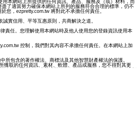
對於因為使用本網站上所提供的任何資訊、產品、服務及（或）材料，而
m.tw 已經盡了適當努力確保本網站上所列的服務符合合理的標準，仍不
ezpretty.com.tw 將對此不承擔任何責任。
均應依誠實信用、平等互惠原則，共商解決之道。
力的法律責任。您理解使用本網站時及他人使用您的登錄資訊使用本
ty.com.tw 控制，我們對其內容不承擔任何責任。在本網站上加
約中所包含的著作權法、商標法及其他智慧財產權法的保護。
網站上所獲取的任何資訊、素材、軟體、產品或服務，您不得對其更
不應被解釋為任何暗示或其他任何許可，或任何著作權法、商標
違反此規定，我們將追究其法律責任。
任何損失、責任及協力廠商的任何索賠或要求（包括律師費），將由
站而獲取到的資訊，而導致您遭受的任何風險或損失，將由您自
用本網站而造成的任何損失負責，同時，您會在此放棄有關此損失的所有及
伺服器不會發生缺陷，其中包括但不僅限於病毒或其他有害元素。對於
w 控制範圍的任何病毒感染、BUG、篡改、技術故障、錯誤、遺
有明示、暗示或法定及其他聲明、保證和條款均予以最大限度的排除，
定目的等。 ezpretty.com.tw 不能持續或在某階段
方便目的，其不應影響這些條款的範圍或意義，或是產生其他的
或任何協力廠商承擔任何責任。 在每次訪問網站時，您應檢查一下這