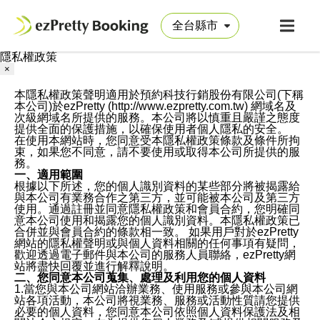
隱私權政策
×
本隱私權政策聲明適用於預約科技行銷股份有限公司(下稱
本公司)於ezPretty (http://www.ezpretty.com.tw) 網域名及
次級網域名所提供的服務。本公司將以慎重且嚴謹之態度
提供全面的保護措施，以確保使用者個人隱私的安全。
在使用本網站時，您同意受本隱私權政策條款及條件所拘
束，如果您不同意，請不要使用或取得本公司所提供的服
務。
一、適用範圍
根據以下所述，您的個人識別資料的某些部分將被揭露給
與本公司有業務合作之第三方，並可能被本公司及第三方
使用。通過註冊並同意隱私權政策和會員合約，您明確同
意本公司使用和揭露您的個人識別資料。本隱私權政策已
合併並與會員合約的條款相一致。 如果用戶對於ezPretty
網站的隱私權聲明或與個人資料相關的任何事項有疑問，
歡迎透過電子郵件與本公司的服務人員聯絡，ezPretty網
站將盡快回覆並進行解釋說明。
二、您同意本公司蒐集、處理及利用您的個人資料
1.當您與本公司網站洽辦業務、使用服務或參與本公司網
站各項活動，本公司將視業務、服務或活動性質請您提供
必要的個人資料，您同意本公司依照個人資料保護法及相