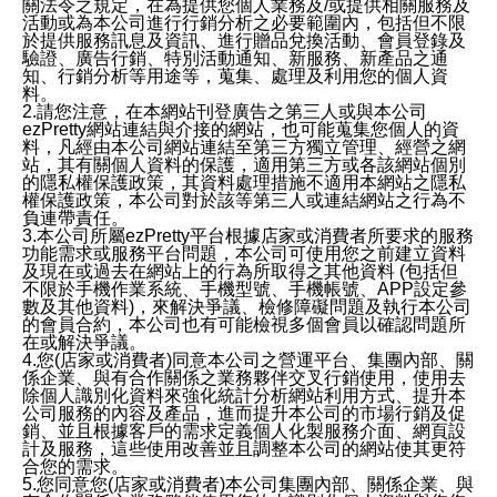
關法令之規定，在為提供您個人業務及/或提供相關服務及
活動或為本公司進行行銷分析之必要範圍內，包括但不限
於提供服務訊息及資訊、進行贈品兌換活動、會員登錄及
驗證、廣告行銷、特別活動通知、新服務、新產品之通
知、行銷分析等用途等，蒐集、處理及利用您的個人資
料。
2.請您注意，在本網站刊登廣告之第三人或與本公司
ezPretty網站連結與介接的網站，也可能蒐集您個人的資
料，凡經由本公司網站連結至第三方獨立管理、經營之網
站，其有關個人資料的保護，適用第三方或各該網站個別
的隱私權保護政策，其資料處理措施不適用本網站之隱私
權保護政策，本公司對於該等第三人或連結網站之行為不
負連帶責任。
3.本公司所屬ezPretty平台根據店家或消費者所要求的服務
功能需求或服務平台問題，本公司可使用您之前建立資料
及現在或過去在網站上的行為所取得之其他資料 (包括但
不限於手機作業系統、手機型號、手機帳號、APP設定參
數及其他資料)，來解決爭議、檢修障礙問題及執行本公司
的會員合約，本公司也有可能檢視多個會員以確認問題所
在或解決爭議。
4.您(店家或消費者)同意本公司之營運平台、集團內部、關
係企業、與有合作關係之業務夥伴交叉行銷使用，使用去
除個人識別化資料來強化統計分析網站利用方式、提升本
公司服務的內容及產品，進而提升本公司的市場行銷及促
銷、並且根據客戶的需求定義個人化製服務介面、網頁設
計及服務，這些使用改善並且調整本公司的網站使其更符
合您的需求。
5.您同意您(店家或消費者)本公司集團內部、關係企業、與