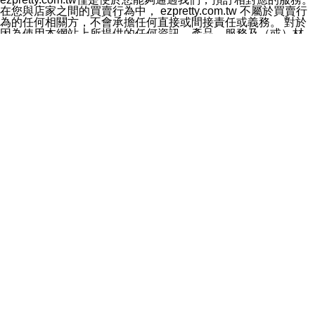
料於行銷活動資訊、商品訊息或新服務等相關行銷，且於
在您與店家之間的買賣行為中， ezpretty.com.tw 不屬於買賣行
首次行銷時，將提供您表示拒絕行銷之方式，本公司不會
為的任何相關方，不會承擔任何直接或間接責任或義務。 對於
向您索取相關費用。如您拒絕接受行銷服務或嗣後欲拒絕
因為使用本網站上所提供的任何資訊、產品、服務及（或）材
時，均可隨時通知本公司，本公司、所屬集團、關係企業
料，而產生或導致的任何損失或損害，ezpretty.com.tw 及其管
或與其合作行銷之第三方業務合作公司或第三方業務合作
理人員、員工或代表人均對此不承擔任何責任。 儘管
公司將立即停止利用您的個人資料行銷。
ezpretty.com.tw 已經盡了適當努力確保本網站上所列的服務符
四、個人資料利用之期間、地區、對象及方式如下
合合理的標準，仍不得將本網站內所列出的任何服務視為
1.期間：您同意於本公司存續期間或依法令之資料保存期
ezpretty.com.tw 推薦的服務，或是認為其代表該服務將會適用
間內，以及您的個人資料蒐集之目的消失或期限屆滿時，
於該用戶。如果該服務不適用於您，ezpretty.com.tw 將對此不
本公司得繼續保存、處理或利用您的個人資料。
承擔任何責任。
2.地區：就中華民國領域內。
網站使用者的守法義務及承諾
3.對象：本公司所屬公司(本公司)及其分公司、本公司之關
本條款構成您與 ezPretty 間之有效契約。 本條款中如有一部無
係企業、其他與本公司有業務往來或合作之機構。
效時，不影響其他條款之效力。 本條款如有未盡之處，雙方均
4.方式：以電話、簡訊、電子郵件、紙本或其他合於當時
應依誠實信用、平等互惠原則，共商解決之道。
科技之適當方式作個人資料之利用，(包括任何依法得利用
年齡和責任
之方式，但不限於使用於本網站或與外部合作之行銷)並於
你向 ezpretty.com.tw您確認您已經達到使用本網站的合法年
法令容許之範圍內，為行銷建檔、揭露、轉介或交互運用
齡。可以針對您在使用本網站時產生的任何責任，形成有約束力
予本公司及其合作對象。
的法律責任。您理解使用本網站時及他人使用您的登錄資訊使用
五、個人資料之類別
本網站時所產生的交易責任。
本聲明所指之個人資料類別如下:
網站連結
1.您提供之資料，包括您的姓名、性別、連絡方式(包括但
本網站可能包含有通往ezpretty.com.tw以外的其他方所運營網站
不限於電話、E-MAIL及地址等)、服務單位、職稱、為完
的超連結。此類超連結僅提供用於參考。此類網站不是由
成收款或付款所需之資料、IＰ位址、及其他得以直接或間
ezpretty.com.tw 控制，我們對其內容不承擔任何責任。在本網
接識別使用者身分之個人資料，及執行職務或業務之必要
站上加入通往此類網站的超連結，並非暗示我們贊同此類網站上
範圍內所需蒐集、處理及利用的個人資料。
的材料或是與其經營人之間存在任何聯繫。
2.為提升服務品質，本公司會依照所提供服務之性質，記
智慧財產權聲明
錄使用者的IP位址、以及在本公司內的瀏覽活動(例如，使
本網站上的所有資訊、內容、圖片、文字、聲音、圖像22、按
用者所使用的軟硬體、所點選的網頁)等資料，但是這些資
鈕、商標、服務標章及商品名稱均受中華民國國家法律及國際條