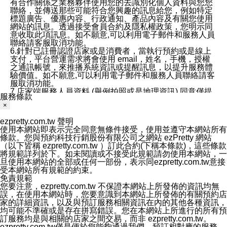
有合作關係之業務夥伴使用您的去識別化個人資料與您您
聯絡，並傳送那些可能符合您興趣的訊息給您，例如特定
標題廣告、優惠內容、行政通知、產品內容及有關您使用
網站的訊息。透過接受會員合約及隱私權政策，您明示同
意收取此項訊息。如不願意,可以利用電子郵件和服務人員
聯絡請客服取消功能。
6.針對已註冊認證店家或是消費者，當執行預約或是線上
支付，平台營運需求將會使用 email，姓名，手機，授權
之通訊帳號，來推播系統資訊或提醒訊息，以提升服務體
驗價值。如不願意,可以利用電子郵件和服務人員聯絡請客
服取消功能。
7.店家端服務人員資料 (舉例拍照或是地理資訊) 同意僅提
服務條款
供所屬店家管理人員可以使用消費者的作品集資料和員工
×
打卡個人圖像行為。本公司及ezPretty平台不會做任何使
用。
ezpretty.com.tw 聲明
三、本公司對您個人資料的揭露
使用本網站即表示完全同意無條件接受，使用並遵守本網站所有
1.基於現有服務平台的監管環境，預約科技保證不會揭露
條款。您與預約科技行銷股份有限公司之網站 ezPretty 網站
任何店家的營運資訊，且預約科技和店家均不能洩露消費
（以下皆稱 ezpretty.com.tw ）訂此合約(下稱本條款)，這些條款
者的個人資料。然而，在某些情況下，本公司可能會因受
將規範詳列於下。如未閱讀或不接受此規範請勿使用本網站，一
政府要求或法律規定，而被迫向政府或第三方提供資料。
旦使用本網站的全部或任何一部份，表示同ezpretty.com.tw意接
第三方也可能非法地攔截或存取傳輸的私人通訊，或會員
受本網站所有規範的約束。
可能濫用或誤用從本公司網站獲得的您的資料。因此，儘
免責規範
管本公司使用企業標準的保護措施來保護您的隱私，本公
您要注意，ezpretty.com.tw 不保證本網站上所發佈的資訊均無
司並未承諾您的個人識別資料或私人通訊將永遠保密。
誤，在使用本網站時，您要意識到本網站上所發佈的有關預約店
2.根據本公司的政策，本公司不會將涉及您的個人識別資
家的詳細資訊，以及與預訂服務相關資訊在內的其他各種資訊，
料出租或出售給第三方。
均可能不準確或是存在拼寫錯誤。您在本網站上所進行的所有預
3. 本公司、所屬集團、關係企業或與其合作行銷之第三方
訂服務均是與相關的店家之間交易，而非 ezpretty.com.tw。
業務合作公司會在您同意之情形下，始得利用您的個人資
ezpretty.com.tw僅是便於您能夠通過我們，預訂相對應的服務。