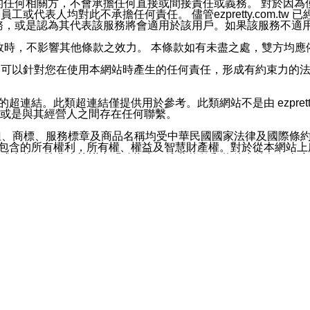
屬於買賣行為的任何相關方，不會承擔任何直接或間接責任或義務。 
人員、員工或代表人均對此不承擔任何責任。 儘管ezpretty.co
薦的服務，或是認為其代表該服務將會適用於該用戶。如果該服務不適用於您，
有一部無效時，不影響其他條款之效力。 本條款如有未盡之處，雙方
的合法年齡。可以針對您在使用本網站時產生的任何責任，形成有約束
官方帳號或認證官方帳號的通知型訊息。
網站的超連結。此類超連結僅提供用於參考。此類網站不是由 ezpret
或是與其經營人之間存在任何聯繫。
鈕、商標、服務標章及商品名稱均受中華民國國家法律及國際條
這些素材中所包含的所有權利，所有權、權益及智慧財產權。對於從本
或出售。除非本協議中明確指出，這些條款和條件中的任何內容
或任何協力廠商的業主權益中規定的任何權利的推斷結果。 如有任何人
其分公司、所屬機構、管理人員、代理人及其他合作夥伴和員工遭受的
構、管理人員、代理人及其他合作夥伴和員工不受損失。
依賴本網站上所提供的資訊、產品、服務或素材或通過使用本網
etty.com.tw提供電信及網路服務的提供商不會因您使用或不能使
etty.com.tw 不聲明、保證或承諾本網站或支持該網站的
影響本網站任何部分正常運行，且超出ezpretty.com.t
com.tw 不承擔任何責任。 在適用法律許可的最大範圍內，所
諾，其中包括但不僅限於其精確性、完整性或適銷性、品質或適用於特
些條款或是這些條款相關的權利。這些條款中使用的標題僅為了
款之內容及本網站上內容而不另行通知，同時，不對您、其他任何用戶