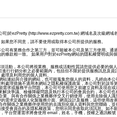
retty (http://www.ezpretty.com.tw) 網
，如果您不同意，請不要使用或取得本公司所提供的服務。
本公司有業務合作之第三方，並可能被本公司及第三方使用。通
條款相一致。 如果用戶對於ezPretty網站的隱私權聲明或
各項活動，本公司將視業務、服務或活動性質請您提供必要的個
公司進行行銷分析之必要範圍內，包括但不限於提供服務訊息及資
、處理及利用您的個人資料。
etty網站連結與介接的網站，也可能蒐集您個人的資料，凡經由
資料處理措施不適用本網站之隱私權保護政策，本公司對於該等
服務功能需求或服務平台問題，本公司可使用您之前建立資料及現在
，來解決爭議、檢修障礙問題及執行本公司的會員合約，本公司
關係企業、與有合作關係之業務夥伴交叉行銷使用，使用去除個人
戶的需求定義個人化製服務介面、網頁設計及服務，這些使用改
與有合作關係之業務夥伴使用您的去識別化個人資料與您您聯絡，
接受會員合約及隱私權政策，您明示同意收取此項訊息。如不願
，平台營運需求將會使用 email，姓名，手機，授權之通訊