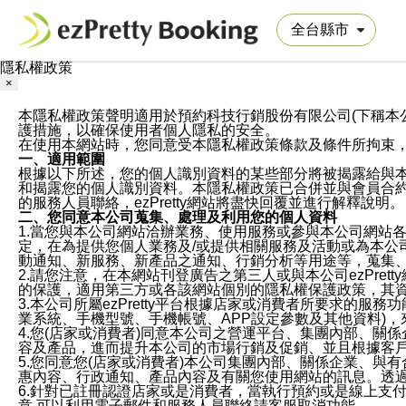
隱私權政策
×
本隱私權政策聲明適用於預約科技行銷股份有限公司(下稱本公司)於ezP
護措施，以確保使用者個人隱私的安全。
在使用本網站時，您同意受本隱私權政策條款及條件所拘束
一、適用範圍
根據以下所述，您的個人識別資料的某些部分將被揭露給與
和揭露您的個人識別資料。本隱私權政策已合併並與會員合約的
的服務人員聯絡，ezPretty網站將盡快回覆並進行解釋說明。
二、您同意本公司蒐集、處理及利用您的個人資料
1.當您與本公司網站洽辦業務、使用服務或參與本公司網站
定，在為提供您個人業務及/或提供相關服務及活動或為本
動通知、新服務、新產品之通知、行銷分析等用途等，蒐集
2.請您注意，在本網站刊登廣告之第三人或與本公司ezPr
的保護，適用第三方或各該網站個別的隱私權保護政策，其
3.本公司所屬ezPretty平台根據店家或消費者所要求的
業系統、手機型號、手機帳號、APP設定參數及其他資料)
4.您(店家或消費者)同意本公司之營運平台、集團內部、
容及產品，進而提升本公司的市場行銷及促銷、並且根據客
5.您同意您(店家或消費者)本公司集團內部、關係企業、
惠內容、行政通知、產品內容及有關您使用網站的訊息。透過
6.針對已註冊認證店家或是消費者，當執行預約或是線上支付
意,可以利用電子郵件和服務人員聯絡請客服取消功能。