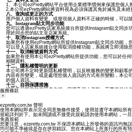
1、本公司ezPretty網站平台使用企業標準慣例來保護
2.本公司ezPretty網站將資料視為必須保護其免於滅
八、查詢或更正的方式
用戶個人資料有變更、或發現個人資料不正確的時候，可以隨時
九、Instagram貼文同步功能
您可以透過ezPretty店家系統後台所提供Instagram貼文同
用於同步您的貼文至店家系統。
十、取消Instagram授權方式
如果您有使用ezPretty網站所提供Instagram貼文同
可以登入店家系統後台使用取消授權功能，系統將立即清除您的
十一、取消帳號資料方式
如果您有使用本公司ezPretty網站所提供功能，您可以於任何
相關資料。
十二、隱私權聲明的更新
本公司將不定時更新隱私權聲明，以反映服務的變更和顧客的意見反
內容有所變更，或是處理您個人資訊的方式有所變動，本公司一
的個人資訊。
十三、自我保護措施
請妥善保管您的使用者名稱、密碼及個人資料，不要提供給
服務條款
窗，以防止他人讀取您的個人資料、信件或進入所機關管理
×
十四、傳送宣傳本站資訊或電子郵件之政策
您同意本公司網站，透過您所提供的郵件地址與您取得聯絡
ezpretty.com.tw 聲明
停止接收這些資料或電子郵件。
使用本網站即表示完全同意無條件接受，使用並遵守本網站所有條款。您與
十五、訊息通知
規範詳列於下。如未閱讀或不接受此規範請勿使用本網站，一旦使用本
本公司/本服務將以通知型訊息傳送重要訊息給您。即使未加
免責規範
本公司/本服務傳送之通知型訊息以對您有效且重要的訊息為
您要注意，ezpretty.com.tw 不保證本網站上所發佈
1.LINE 帳號設定的電話號碼與本公司/本服務所傳來的電話
均可能不準確或是存在拼寫錯誤。您在本網站上所進行的所有預訂服務均是與
2.該 LINE 帳號已在 LINE APP 設定中，同意接收通知型訊