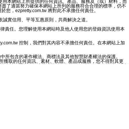
對於因為使用本網站上所提供的任何資訊、產品、服務及（或）材料，而
m.tw 已經盡了適當努力確保本網站上所列的服務符合合理的標準，仍不
ezpretty.com.tw 將對此不承擔任何責任。
均應依誠實信用、平等互惠原則，共商解決之道。
力的法律責任。您理解使用本網站時及他人使用您的登錄資訊使用本
ty.com.tw 控制，我們對其內容不承擔任何責任。在本網站上加
約中所包含的著作權法、商標法及其他智慧財產權法的保護。
網站上所獲取的任何資訊、素材、軟體、產品或服務，您不得對其更
不應被解釋為任何暗示或其他任何許可，或任何著作權法、商標
違反此規定，我們將追究其法律責任。
任何損失、責任及協力廠商的任何索賠或要求（包括律師費），將由
站而獲取到的資訊，而導致您遭受的任何風險或損失，將由您自
用本網站而造成的任何損失負責，同時，您會在此放棄有關此損失的所有及
伺服器不會發生缺陷，其中包括但不僅限於病毒或其他有害元素。對於
w 控制範圍的任何病毒感染、BUG、篡改、技術故障、錯誤、遺
有明示、暗示或法定及其他聲明、保證和條款均予以最大限度的排除，
定目的等。 ezpretty.com.tw 不能持續或在某階段
方便目的，其不應影響這些條款的範圍或意義，或是產生其他的
或任何協力廠商承擔任何責任。 在每次訪問網站時，您應檢查一下這