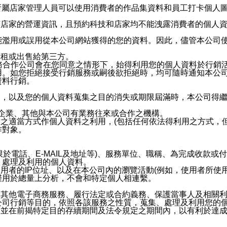
供所屬店家管理人員可以使用消費者的作品集資料和員工打卡個人圖像
何店家的營運資訊，且預約科技和店家均不能洩露消費者的個人
能濫用或誤用從本公司網站獲得的您的資料。因此，儘管本公司
出租或出售給第三方。
業務合作公司會在您同意之情形下，始得利用您的個人資料於行銷
用。如您拒絕接受行銷服務或嗣後欲拒絕時，均可隨時通知本公
資料行銷。
內，以及您的個人資料蒐集之目的消失或期限屆滿時，本公司得
係企業、其他與本公司有業務往來或合作之機構。
技之適當方式作個人資料之利用，(包括任何依法得利用之方式，
作對象。
限於電話、E-MAIL及地址等)、服務單位、職稱、為完成收款
、處理及利用的個人資料。
使用者的IP位址、以及在本公司內的瀏覽活動(例如，使用者所使
僅用於總量上分析，不會和特定個人相連繫。
及其他電子商務服務、履行法定或合約義務、保護當事人及相關
公司行銷等目的，依照各該服務之性質，蒐集、處理及利用您的
，並在前揭特定目的存續期間及法令規定之期間內，以有利於達成
。