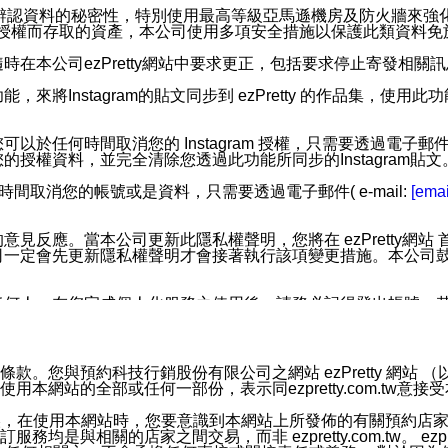
您個人辨認資料的秘密性，特別使用最高等級亞馬遜機房及防火牆來
失及未經授權而存取的資產，本公司使用多項安全措施以保護此類資料
在本公司ezPretty網站中要求更正，包括要求停止寄發相關
步功能，來將Instagram的貼文同步到 ezPretty 的作品集，使
步功能，您可以於任何時間取消您的 Instagram 授權，只需要
授權資料，並完全清除您透過此功能所同步的Instagram貼文
時間取消您的帳號或是資料，只需要透過電子郵件( e-mail:
[emai
應。當本公司更新此隱私權聲明，您將在 ezPretty網站 首頁
定會先更新隱私權聲明才會接著執行該項變更措施。本公司鼓勵您定
任何人。在您完成個人化服務之使用後，請務必記得登出帳號。
區。
並傳送或宣傳本網站各項服務之資料或電子郵件供您參考。您能
預約科技行銷股份有限公司之網站 ezPretty 網站 （以下皆稱 
網站的全部或任何一部份，表示同ezpretty.com.tw意
入本公司/本服務好友，您仍可接收到通知型訊息。
限，以廣告或其他目的的訊息皆不會被傳送。滿足以下三個條件
的資訊均無誤，在使用本網站時，您要意識到本網站上所發佈的有關預
號碼比對相符。
相關的店家之間交易，而非 ezpretty.com.tw。 ezpr
息。