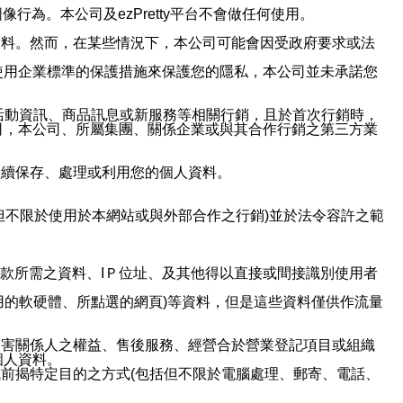
行為。本公司及ezPretty平台不會做任何使用。
資料。然而，在某些情況下，本公司可能會因受政府要求或法
使用企業標準的保護措施來保護您的隱私，本公司並未承諾您
活動資訊、商品訊息或新服務等相關行銷，且於首次行銷時，
司，本公司、所屬集團、關係企業或與其合作行銷之第三方業
繼續保存、處理或利用您的個人資料。
但不限於使用於本網站或與外部合作之行銷)並於法令容許之範
或付款所需之資料、IＰ位址、及其他得以直接或間接識別使用者
用的軟硬體、所點選的網頁)等資料，但是這些資料僅供作流量
利害關係人之權益、售後服務、經營合於營業登記項目或組織
個人資料。
前揭特定目的之方式(包括但不限於電腦處理、郵寄、電話、