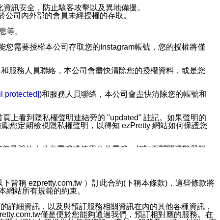
強化資訊安全，防止駭客攻擊以及異地備援。
免於公司內外部的會員未經授權的存取。
訊息等。
用此功能您需要授權本公司存取您的Instagram帳號，您的授權將僅
透過電子郵件和服務人員聯絡，本公司會盡快清除您的授權資料，或是您
。
l protected]
)和服務人員聯絡，本公司會盡快清除您的帳號和
上看到隱私權聲明連結旁的 "updated" 註記。如果聲明的
期檢視隱私權聲明，以得知 ezPretty 網站如何保護您
若您是與他人共享電腦或使用公共電腦，切記要關閉瀏覽器視
依照該資料或電子郵件所指示之方法、說明或功能連結，隨時
ezpretty.com.tw ）訂此合約(下稱本條款)，這些條款將
接受本網站所有規範的約束。
者，將可收到通知型訊息。
約店家的詳細資訊，以及與預訂服務相關資訊在內的其他各種資訊，
etty.com.tw僅是便於您能夠通過我們，預訂相對應的服務。在