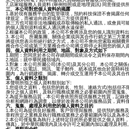
7.店家端服務人員資料 (舉例拍照或是地理資訊) 同意僅提
三、本公司對您個人資料的揭露
1.基於現有服務平台的監管環境，預約科技保證不會揭露任
律規定，而被迫向政府或第三方提供資料。
第三方也可能非法地攔截或存取傳輸的私人通訊，或會員可
的個人識別資料或私人通訊將永遠保密。
2.根據本公司的政策，本公司不會將涉及您的個人識別資料
3. 本公司、所屬集團、關係企業或與其合作行銷之第三方
將提供您表示拒絕行銷之方式，本公司不會向您索取相關費
務合作公司或第三方業務合作公司將立即停止利用您的個人
四、個人資料利用之期間、地區、對象及方式如下
1.期間：您同意於本公司存續期間或依法令之資料保存期間
2.地區：就中華民國領域內。
3.對象：本公司所屬公司(本公司)及其分公司、本公司之關
4.方式：以電話、簡訊、電子郵件、紙本或其他合於當時科
圍內，為行銷建檔、揭露、轉介或交互運用予本公司及其合
五、個人資料之類別
本聲明所指之個人資料類別如下:
1.您提供之資料，包括您的姓名、性別、連絡方式(包括但不
身分之個人資料，及執行職務或業務之必要範圍內所需蒐集
2.為提升服務品質，本公司會依照所提供服務之性質，記錄
分析和網路行為調查，以便於改善本公司的服務品質，資料
六、蒐集、處理及利用您的個人資料之目的
1.本公司為提供良好服務、客戶管理與服務、提供預約服務
章程所定之業務及執行職務或業務之必要範圍內等以及為本
2.本公司僅蒐集為執行上述特定目的所必要提供之個人資料
傳真)，於中華民國境內及法令許可之範圍內加以處理及利用
七、資料安全性