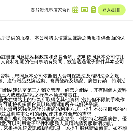
關於潮流串
店家合作
登入/註冊
域名及次級網域名所提供的服務。本公司將以慎重且嚴謹之態度提供全面的保
過註冊並同意隱私權政策和會員合約，您明確同意本公司使用
與個人資料相關的任何事項有疑問，歡迎透過電子郵件與本公司
人資料，您同意本公司依照個人資料保護法及相關法令之規
訊、進行贈品兌換活動、會員登錄及驗證、廣告行銷、特別活
本公司網站連結至第三方獨立管理、經營之網站，其有關個人資料
第三人或連結網站之行為不負連帶責任。
或過去在網站上的行為所取得之其他資料 (包括但不限於手機作
也有可能檢視多個會員以確認問題所在或解決爭議。
識別化資料來強化統計分析網站利用方式、提升本公司服務的內
善並且調整本公司的網站使其更符合您的需求。
並傳送那些可能符合您興趣的訊息給您，例如特定標題廣告、優
意,可以利用電子郵件和服務人員聯絡請客服取消功能。
帳號，來推播系統資訊或提醒訊息，以提升服務體驗價值。如不願