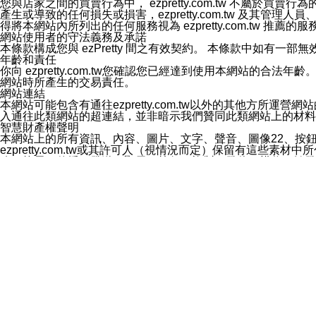
您與店家之間的買賣行為中， ezpretty.com.tw 不
3.LINE 帳號未封鎖傳送訊息之 LINE 官方帳號。
產生或導致的任何損失或損害，ezpretty.com.tw 及其管理
欲變更通知型訊息的設定，操作如下：
得將本網站內所列出的任何服務視為 ezpretty.com.tw 推
1.點選「主頁」＞「設定」
網站使用者的守法義務及承諾
2.點選「隱私設定」
本條款構成您與 ezPretty 間之有效契約。 本條款中如
3.點選「提供使用資料」
年齡和責任
4.點選「LINE通知型訊息」
你向 ezpretty.com.tw您確認您已經達到使用本網站
5.開關「接收LINE通知型訊息」
網站時所產生的交易責任。
❗️關閉「接收通知型訊息」後，將不會接收到來自任何企業
網站連結
本網站可能包含有通往ezpretty.com.tw以外的其他方所運營
入通往此類網站的超連結，並非暗示我們贊同此類網站上的材料
智慧財產權聲明
本網站上的所有資訊、內容、圖片、文字、聲音、圖像22、按
ezpretty.com.tw或其許可人（視情況而定）保留有
改、拷貝、傳播、發送、顯示、執行、複製、發佈、模仿、轉發
法或其他智慧財產權或 ezpretty.com.tw、其許可人
賠償
您同意因您使用本網站，而導致 ezpretty.com.tw、
您承擔賠償並保證 ezpretty.com.tw、其分公司、所屬機
免責聲明
您對本網站的所有使用均由您自擔風險。 因下載使用、參考或
己承擔全部責任。您同意 ezpretty.com.tw 及向ezpr
全部的索賠權利，無論是基於合約、侵權行為或其他依據。 ezpr
那些可損害或影響本網站管理、安全性、公正性和完整性，或是損害或
漏、中斷、刪除、缺陷、延遲或任何事件或事故，ezpretty.
其中包括但不僅限於有關本網站上服務、資訊及（或）聲明的保證或承
時間內對任一條款或多條條款的強制實施，不得將此視為放棄這
法律效應。 ezpretty.com.tw有權隨時變更本使用條