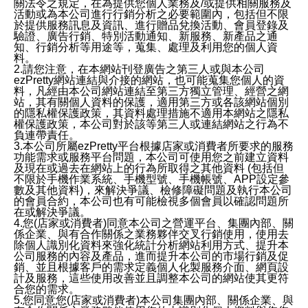
關法令之規定，在為提供您個人業務及/或提供相關服務及
活動或為本公司進行行銷分析之必要範圍內，包括但不限
於提供服務訊息及資訊、進行贈品兌換活動、會員登錄及
驗證、廣告行銷、特別活動通知、新服務、新產品之通
知、行銷分析等用途等，蒐集、處理及利用您的個人資
料。
2.請您注意，在本網站刊登廣告之第三人或與本公司
ezPretty網站連結與介接的網站，也可能蒐集您個人的資
料，凡經由本公司網站連結至第三方獨立管理、經營之網
站，其有關個人資料的保護，適用第三方或各該網站個別
的隱私權保護政策，其資料處理措施不適用本網站之隱私
權保護政策，本公司對於該等第三人或連結網站之行為不
負連帶責任。
3.本公司所屬ezPretty平台根據店家或消費者所要求的服務
功能需求或服務平台問題，本公司可使用您之前建立資料
及現在或過去在網站上的行為所取得之其他資料 (包括但
不限於手機作業系統、手機型號、手機帳號、APP設定參
數及其他資料)，來解決爭議、檢修障礙問題及執行本公司
的會員合約，本公司也有可能檢視多個會員以確認問題所
在或解決爭議。
4.您(店家或消費者)同意本公司之營運平台、集團內部、關
係企業、與有合作關係之業務夥伴交叉行銷使用，使用去
除個人識別化資料來強化統計分析網站利用方式、提升本
公司服務的內容及產品，進而提升本公司的市場行銷及促
銷、並且根據客戶的需求定義個人化製服務介面、網頁設
計及服務，這些使用改善並且調整本公司的網站使其更符
合您的需求。
5.您同意您(店家或消費者)本公司集團內部、關係企業、與