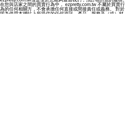
料於行銷活動資訊、商品訊息或新服務等相關行銷，且於
在您與店家之間的買賣行為中， ezpretty.com.tw 不屬於買賣行
首次行銷時，將提供您表示拒絕行銷之方式，本公司不會
為的任何相關方，不會承擔任何直接或間接責任或義務。 對於
向您索取相關費用。如您拒絕接受行銷服務或嗣後欲拒絕
因為使用本網站上所提供的任何資訊、產品、服務及（或）材
時，均可隨時通知本公司，本公司、所屬集團、關係企業
料，而產生或導致的任何損失或損害，ezpretty.com.tw 及其管
或與其合作行銷之第三方業務合作公司或第三方業務合作
理人員、員工或代表人均對此不承擔任何責任。 儘管
公司將立即停止利用您的個人資料行銷。
ezpretty.com.tw 已經盡了適當努力確保本網站上所列的服務符
四、個人資料利用之期間、地區、對象及方式如下
合合理的標準，仍不得將本網站內所列出的任何服務視為
1.期間：您同意於本公司存續期間或依法令之資料保存期
ezpretty.com.tw 推薦的服務，或是認為其代表該服務將會適用
間內，以及您的個人資料蒐集之目的消失或期限屆滿時，
於該用戶。如果該服務不適用於您，ezpretty.com.tw 將對此不
本公司得繼續保存、處理或利用您的個人資料。
承擔任何責任。
2.地區：就中華民國領域內。
網站使用者的守法義務及承諾
3.對象：本公司所屬公司(本公司)及其分公司、本公司之關
本條款構成您與 ezPretty 間之有效契約。 本條款中如有一部無
係企業、其他與本公司有業務往來或合作之機構。
效時，不影響其他條款之效力。 本條款如有未盡之處，雙方均
4.方式：以電話、簡訊、電子郵件、紙本或其他合於當時
應依誠實信用、平等互惠原則，共商解決之道。
科技之適當方式作個人資料之利用，(包括任何依法得利用
年齡和責任
之方式，但不限於使用於本網站或與外部合作之行銷)並於
你向 ezpretty.com.tw您確認您已經達到使用本網站的合法年
法令容許之範圍內，為行銷建檔、揭露、轉介或交互運用
齡。可以針對您在使用本網站時產生的任何責任，形成有約束力
予本公司及其合作對象。
的法律責任。您理解使用本網站時及他人使用您的登錄資訊使用
五、個人資料之類別
本網站時所產生的交易責任。
本聲明所指之個人資料類別如下:
網站連結
1.您提供之資料，包括您的姓名、性別、連絡方式(包括但
本網站可能包含有通往ezpretty.com.tw以外的其他方所運營網站
不限於電話、E-MAIL及地址等)、服務單位、職稱、為完
的超連結。此類超連結僅提供用於參考。此類網站不是由
成收款或付款所需之資料、IＰ位址、及其他得以直接或間
ezpretty.com.tw 控制，我們對其內容不承擔任何責任。在本網
接識別使用者身分之個人資料，及執行職務或業務之必要
站上加入通往此類網站的超連結，並非暗示我們贊同此類網站上
範圍內所需蒐集、處理及利用的個人資料。
的材料或是與其經營人之間存在任何聯繫。
2.為提升服務品質，本公司會依照所提供服務之性質，記
智慧財產權聲明
錄使用者的IP位址、以及在本公司內的瀏覽活動(例如，使
本網站上的所有資訊、內容、圖片、文字、聲音、圖像22、按
用者所使用的軟硬體、所點選的網頁)等資料，但是這些資
鈕、商標、服務標章及商品名稱均受中華民國國家法律及國際條