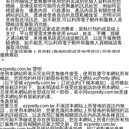
有合作關係之業務夥伴使用您的去識別化個人資料與您您
聯絡，並傳送那些可能符合您興趣的訊息給您，例如特定
標題廣告、優惠內容、行政通知、產品內容及有關您使用
網站的訊息。透過接受會員合約及隱私權政策，您明示同
意收取此項訊息。如不願意,可以利用電子郵件和服務人員
聯絡請客服取消功能。
6.針對已註冊認證店家或是消費者，當執行預約或是線上
支付，平台營運需求將會使用 email，姓名，手機，授權
之通訊帳號，來推播系統資訊或提醒訊息，以提升服務體
驗價值。如不願意,可以利用電子郵件和服務人員聯絡請客
服取消功能。
7.店家端服務人員資料 (舉例拍照或是地理資訊) 同意僅提
服務條款
供所屬店家管理人員可以使用消費者的作品集資料和員工
×
打卡個人圖像行為。本公司及ezPretty平台不會做任何使
用。
ezpretty.com.tw 聲明
三、本公司對您個人資料的揭露
使用本網站即表示完全同意無條件接受，使用並遵守本網站所有
1.基於現有服務平台的監管環境，預約科技保證不會揭露
條款。您與預約科技行銷股份有限公司之網站 ezPretty 網站
任何店家的營運資訊，且預約科技和店家均不能洩露消費
（以下皆稱 ezpretty.com.tw ）訂此合約(下稱本條款)，這些條款
者的個人資料。然而，在某些情況下，本公司可能會因受
將規範詳列於下。如未閱讀或不接受此規範請勿使用本網站，一
政府要求或法律規定，而被迫向政府或第三方提供資料。
旦使用本網站的全部或任何一部份，表示同ezpretty.com.tw意接
第三方也可能非法地攔截或存取傳輸的私人通訊，或會員
受本網站所有規範的約束。
可能濫用或誤用從本公司網站獲得的您的資料。因此，儘
免責規範
管本公司使用企業標準的保護措施來保護您的隱私，本公
您要注意，ezpretty.com.tw 不保證本網站上所發佈的資訊均無
司並未承諾您的個人識別資料或私人通訊將永遠保密。
誤，在使用本網站時，您要意識到本網站上所發佈的有關預約店
2.根據本公司的政策，本公司不會將涉及您的個人識別資
家的詳細資訊，以及與預訂服務相關資訊在內的其他各種資訊，
料出租或出售給第三方。
均可能不準確或是存在拼寫錯誤。您在本網站上所進行的所有預
3. 本公司、所屬集團、關係企業或與其合作行銷之第三方
訂服務均是與相關的店家之間交易，而非 ezpretty.com.tw。
業務合作公司會在您同意之情形下，始得利用您的個人資
ezpretty.com.tw僅是便於您能夠通過我們，預訂相對應的服務。