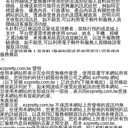
有合作關係之業務夥伴使用您的去識別化個人資料與您您
聯絡，並傳送那些可能符合您興趣的訊息給您，例如特定
標題廣告、優惠內容、行政通知、產品內容及有關您使用
網站的訊息。透過接受會員合約及隱私權政策，您明示同
意收取此項訊息。如不願意,可以利用電子郵件和服務人員
聯絡請客服取消功能。
6.針對已註冊認證店家或是消費者，當執行預約或是線上
支付，平台營運需求將會使用 email，姓名，手機，授權
之通訊帳號，來推播系統資訊或提醒訊息，以提升服務體
驗價值。如不願意,可以利用電子郵件和服務人員聯絡請客
服取消功能。
7.店家端服務人員資料 (舉例拍照或是地理資訊) 同意僅提
服務條款
供所屬店家管理人員可以使用消費者的作品集資料和員工
×
打卡個人圖像行為。本公司及ezPretty平台不會做任何使
用。
ezpretty.com.tw 聲明
三、本公司對您個人資料的揭露
使用本網站即表示完全同意無條件接受，使用並遵守本網站所有
1.基於現有服務平台的監管環境，預約科技保證不會揭露
條款。您與預約科技行銷股份有限公司之網站 ezPretty 網站
任何店家的營運資訊，且預約科技和店家均不能洩露消費
（以下皆稱 ezpretty.com.tw ）訂此合約(下稱本條款)，這些條款
者的個人資料。然而，在某些情況下，本公司可能會因受
將規範詳列於下。如未閱讀或不接受此規範請勿使用本網站，一
政府要求或法律規定，而被迫向政府或第三方提供資料。
旦使用本網站的全部或任何一部份，表示同ezpretty.com.tw意接
第三方也可能非法地攔截或存取傳輸的私人通訊，或會員
受本網站所有規範的約束。
可能濫用或誤用從本公司網站獲得的您的資料。因此，儘
免責規範
管本公司使用企業標準的保護措施來保護您的隱私，本公
您要注意，ezpretty.com.tw 不保證本網站上所發佈的資訊均無
司並未承諾您的個人識別資料或私人通訊將永遠保密。
誤，在使用本網站時，您要意識到本網站上所發佈的有關預約店
2.根據本公司的政策，本公司不會將涉及您的個人識別資
家的詳細資訊，以及與預訂服務相關資訊在內的其他各種資訊，
料出租或出售給第三方。
均可能不準確或是存在拼寫錯誤。您在本網站上所進行的所有預
3. 本公司、所屬集團、關係企業或與其合作行銷之第三方
訂服務均是與相關的店家之間交易，而非 ezpretty.com.tw。
業務合作公司會在您同意之情形下，始得利用您的個人資
ezpretty.com.tw僅是便於您能夠通過我們，預訂相對應的服務。