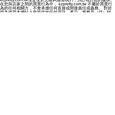
料於行銷活動資訊、商品訊息或新服務等相關行銷，且於
在您與店家之間的買賣行為中， ezpretty.com.tw 不屬於買賣行
首次行銷時，將提供您表示拒絕行銷之方式，本公司不會
為的任何相關方，不會承擔任何直接或間接責任或義務。 對於
向您索取相關費用。如您拒絕接受行銷服務或嗣後欲拒絕
因為使用本網站上所提供的任何資訊、產品、服務及（或）材
時，均可隨時通知本公司，本公司、所屬集團、關係企業
料，而產生或導致的任何損失或損害，ezpretty.com.tw 及其管
或與其合作行銷之第三方業務合作公司或第三方業務合作
理人員、員工或代表人均對此不承擔任何責任。 儘管
公司將立即停止利用您的個人資料行銷。
ezpretty.com.tw 已經盡了適當努力確保本網站上所列的服務符
四、個人資料利用之期間、地區、對象及方式如下
合合理的標準，仍不得將本網站內所列出的任何服務視為
1.期間：您同意於本公司存續期間或依法令之資料保存期
ezpretty.com.tw 推薦的服務，或是認為其代表該服務將會適用
間內，以及您的個人資料蒐集之目的消失或期限屆滿時，
於該用戶。如果該服務不適用於您，ezpretty.com.tw 將對此不
本公司得繼續保存、處理或利用您的個人資料。
承擔任何責任。
2.地區：就中華民國領域內。
網站使用者的守法義務及承諾
3.對象：本公司所屬公司(本公司)及其分公司、本公司之關
本條款構成您與 ezPretty 間之有效契約。 本條款中如有一部無
係企業、其他與本公司有業務往來或合作之機構。
效時，不影響其他條款之效力。 本條款如有未盡之處，雙方均
4.方式：以電話、簡訊、電子郵件、紙本或其他合於當時
應依誠實信用、平等互惠原則，共商解決之道。
科技之適當方式作個人資料之利用，(包括任何依法得利用
年齡和責任
之方式，但不限於使用於本網站或與外部合作之行銷)並於
你向 ezpretty.com.tw您確認您已經達到使用本網站的合法年
法令容許之範圍內，為行銷建檔、揭露、轉介或交互運用
齡。可以針對您在使用本網站時產生的任何責任，形成有約束力
予本公司及其合作對象。
的法律責任。您理解使用本網站時及他人使用您的登錄資訊使用
五、個人資料之類別
本網站時所產生的交易責任。
本聲明所指之個人資料類別如下:
網站連結
1.您提供之資料，包括您的姓名、性別、連絡方式(包括但
本網站可能包含有通往ezpretty.com.tw以外的其他方所運營網站
不限於電話、E-MAIL及地址等)、服務單位、職稱、為完
的超連結。此類超連結僅提供用於參考。此類網站不是由
成收款或付款所需之資料、IＰ位址、及其他得以直接或間
ezpretty.com.tw 控制，我們對其內容不承擔任何責任。在本網
接識別使用者身分之個人資料，及執行職務或業務之必要
站上加入通往此類網站的超連結，並非暗示我們贊同此類網站上
範圍內所需蒐集、處理及利用的個人資料。
的材料或是與其經營人之間存在任何聯繫。
2.為提升服務品質，本公司會依照所提供服務之性質，記
智慧財產權聲明
錄使用者的IP位址、以及在本公司內的瀏覽活動(例如，使
本網站上的所有資訊、內容、圖片、文字、聲音、圖像22、按
用者所使用的軟硬體、所點選的網頁)等資料，但是這些資
鈕、商標、服務標章及商品名稱均受中華民國國家法律及國際條