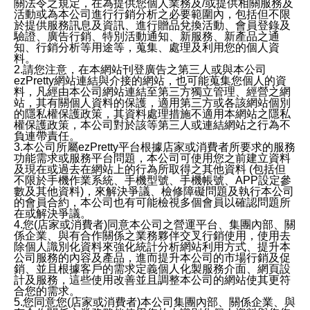
關法令之規定，在為提供您個人業務及/或提供相關服務及
活動或為本公司進行行銷分析之必要範圍內，包括但不限
於提供服務訊息及資訊、進行贈品兌換活動、會員登錄及
驗證、廣告行銷、特別活動通知、新服務、新產品之通
知、行銷分析等用途等，蒐集、處理及利用您的個人資
料。
2.請您注意，在本網站刊登廣告之第三人或與本公司
ezPretty網站連結與介接的網站，也可能蒐集您個人的資
料，凡經由本公司網站連結至第三方獨立管理、經營之網
站，其有關個人資料的保護，適用第三方或各該網站個別
的隱私權保護政策，其資料處理措施不適用本網站之隱私
權保護政策，本公司對於該等第三人或連結網站之行為不
負連帶責任。
3.本公司所屬ezPretty平台根據店家或消費者所要求的服務
功能需求或服務平台問題，本公司可使用您之前建立資料
及現在或過去在網站上的行為所取得之其他資料 (包括但
不限於手機作業系統、手機型號、手機帳號、APP設定參
數及其他資料)，來解決爭議、檢修障礙問題及執行本公司
的會員合約，本公司也有可能檢視多個會員以確認問題所
在或解決爭議。
4.您(店家或消費者)同意本公司之營運平台、集團內部、關
係企業、與有合作關係之業務夥伴交叉行銷使用，使用去
除個人識別化資料來強化統計分析網站利用方式、提升本
公司服務的內容及產品，進而提升本公司的市場行銷及促
銷、並且根據客戶的需求定義個人化製服務介面、網頁設
計及服務，這些使用改善並且調整本公司的網站使其更符
合您的需求。
5.您同意您(店家或消費者)本公司集團內部、關係企業、與