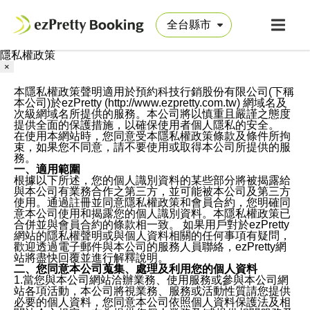
隱私權政策
×
本隱私權政策聲明適用於預約科技行銷股份有限公司(下稱
本公司)於ezPretty (http://www.ezpretty.com.tw) 網域名及
次級網域名所提供的服務。本公司將以慎重且嚴謹之態度
提供全面的保護措施，以確保使用者個人隱私的安全。
在使用本網站時，您同意受本隱私權政策條款及條件所拘
束，如果您不同意，請不要使用或取得本公司所提供的服
務。
一、適用範圍
根據以下所述，您的個人識別資料的某些部分將被揭露給
與本公司有業務合作之第三方，並可能被本公司及第三方
使用。通過註冊並同意隱私權政策和會員合約，您明確同
意本公司使用和揭露您的個人識別資料。本隱私權政策已
合併並與會員合約的條款相一致。 如果用戶對於ezPretty
網站的隱私權聲明或與個人資料相關的任何事項有疑問，
歡迎透過電子郵件與本公司的服務人員聯絡，ezPretty網
站將盡快回覆並進行解釋說明。
二、您同意本公司蒐集、處理及利用您的個人資料
1.當您與本公司網站洽辦業務、使用服務或參與本公司網
站各項活動，本公司將視業務、服務或活動性質請您提供
必要的個人資料，您同意本公司依照個人資料保護法及相