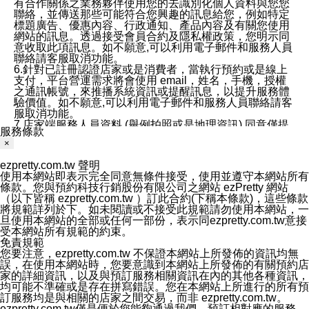
有合作關係之業務夥伴使用您的去識別化個人資料與您您
聯絡，並傳送那些可能符合您興趣的訊息給您，例如特定
標題廣告、優惠內容、行政通知、產品內容及有關您使用
網站的訊息。透過接受會員合約及隱私權政策，您明示同
意收取此項訊息。如不願意,可以利用電子郵件和服務人員
聯絡請客服取消功能。
6.針對已註冊認證店家或是消費者，當執行預約或是線上
支付，平台營運需求將會使用 email，姓名，手機，授權
之通訊帳號，來推播系統資訊或提醒訊息，以提升服務體
驗價值。如不願意,可以利用電子郵件和服務人員聯絡請客
服取消功能。
7.店家端服務人員資料 (舉例拍照或是地理資訊) 同意僅提
服務條款
供所屬店家管理人員可以使用消費者的作品集資料和員工
×
打卡個人圖像行為。本公司及ezPretty平台不會做任何使
用。
ezpretty.com.tw 聲明
三、本公司對您個人資料的揭露
使用本網站即表示完全同意無條件接受，使用並遵守本網站所有
1.基於現有服務平台的監管環境，預約科技保證不會揭露
條款。您與預約科技行銷股份有限公司之網站 ezPretty 網站
任何店家的營運資訊，且預約科技和店家均不能洩露消費
（以下皆稱 ezpretty.com.tw ）訂此合約(下稱本條款)，這些條款
者的個人資料。然而，在某些情況下，本公司可能會因受
將規範詳列於下。如未閱讀或不接受此規範請勿使用本網站，一
政府要求或法律規定，而被迫向政府或第三方提供資料。
旦使用本網站的全部或任何一部份，表示同ezpretty.com.tw意接
第三方也可能非法地攔截或存取傳輸的私人通訊，或會員
受本網站所有規範的約束。
可能濫用或誤用從本公司網站獲得的您的資料。因此，儘
免責規範
管本公司使用企業標準的保護措施來保護您的隱私，本公
您要注意，ezpretty.com.tw 不保證本網站上所發佈的資訊均無
司並未承諾您的個人識別資料或私人通訊將永遠保密。
誤，在使用本網站時，您要意識到本網站上所發佈的有關預約店
2.根據本公司的政策，本公司不會將涉及您的個人識別資
家的詳細資訊，以及與預訂服務相關資訊在內的其他各種資訊，
料出租或出售給第三方。
均可能不準確或是存在拼寫錯誤。您在本網站上所進行的所有預
3. 本公司、所屬集團、關係企業或與其合作行銷之第三方
訂服務均是與相關的店家之間交易，而非 ezpretty.com.tw。
業務合作公司會在您同意之情形下，始得利用您的個人資
ezpretty.com.tw僅是便於您能夠通過我們，預訂相對應的服務。