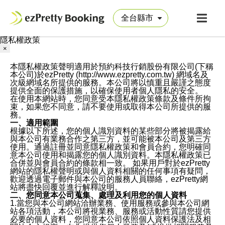
隱私權政策
×
本隱私權政策聲明適用於預約科技行銷股份有限公司(下稱
本公司)於ezPretty (http://www.ezpretty.com.tw) 網域名及
次級網域名所提供的服務。本公司將以慎重且嚴謹之態度
提供全面的保護措施，以確保使用者個人隱私的安全。
在使用本網站時，您同意受本隱私權政策條款及條件所拘
束，如果您不同意，請不要使用或取得本公司所提供的服
務。
一、適用範圍
根據以下所述，您的個人識別資料的某些部分將被揭露給
與本公司有業務合作之第三方，並可能被本公司及第三方
使用。通過註冊並同意隱私權政策和會員合約，您明確同
意本公司使用和揭露您的個人識別資料。本隱私權政策已
合併並與會員合約的條款相一致。 如果用戶對於ezPretty
網站的隱私權聲明或與個人資料相關的任何事項有疑問，
歡迎透過電子郵件與本公司的服務人員聯絡，ezPretty網
站將盡快回覆並進行解釋說明。
二、您同意本公司蒐集、處理及利用您的個人資料
1.當您與本公司網站洽辦業務、使用服務或參與本公司網
站各項活動，本公司將視業務、服務或活動性質請您提供
必要的個人資料，您同意本公司依照個人資料保護法及相