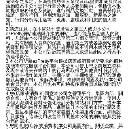
關法令之規定，在為提供您個人業務及/或提供相關服務及
活動或為本公司進行行銷分析之必要範圍內，包括但不限
於提供服務訊息及資訊、進行贈品兌換活動、會員登錄及
驗證、廣告行銷、特別活動通知、新服務、新產品之通
知、行銷分析等用途等，蒐集、處理及利用您的個人資
料。
2.請您注意，在本網站刊登廣告之第三人或與本公司
ezPretty網站連結與介接的網站，也可能蒐集您個人的資
料，凡經由本公司網站連結至第三方獨立管理、經營之網
站，其有關個人資料的保護，適用第三方或各該網站個別
的隱私權保護政策，其資料處理措施不適用本網站之隱私
權保護政策，本公司對於該等第三人或連結網站之行為不
負連帶責任。
3.本公司所屬ezPretty平台根據店家或消費者所要求的服務
功能需求或服務平台問題，本公司可使用您之前建立資料
及現在或過去在網站上的行為所取得之其他資料 (包括但
不限於手機作業系統、手機型號、手機帳號、APP設定參
數及其他資料)，來解決爭議、檢修障礙問題及執行本公司
的會員合約，本公司也有可能檢視多個會員以確認問題所
在或解決爭議。
4.您(店家或消費者)同意本公司之營運平台、集團內部、關
係企業、與有合作關係之業務夥伴交叉行銷使用，使用去
除個人識別化資料來強化統計分析網站利用方式、提升本
公司服務的內容及產品，進而提升本公司的市場行銷及促
銷、並且根據客戶的需求定義個人化製服務介面、網頁設
計及服務，這些使用改善並且調整本公司的網站使其更符
合您的需求。
5.您同意您(店家或消費者)本公司集團內部、關係企業、與