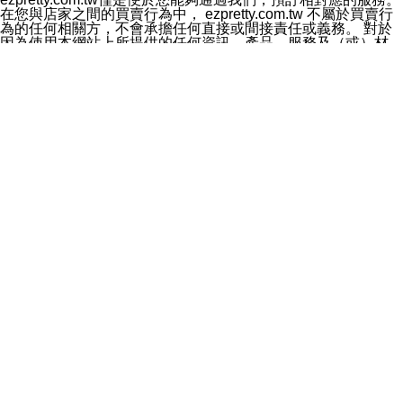
料於行銷活動資訊、商品訊息或新服務等相關行銷，且於
在您與店家之間的買賣行為中， ezpretty.com.tw 不屬於買賣行
首次行銷時，將提供您表示拒絕行銷之方式，本公司不會
為的任何相關方，不會承擔任何直接或間接責任或義務。 對於
向您索取相關費用。如您拒絕接受行銷服務或嗣後欲拒絕
因為使用本網站上所提供的任何資訊、產品、服務及（或）材
時，均可隨時通知本公司，本公司、所屬集團、關係企業
料，而產生或導致的任何損失或損害，ezpretty.com.tw 及其管
或與其合作行銷之第三方業務合作公司或第三方業務合作
理人員、員工或代表人均對此不承擔任何責任。 儘管
公司將立即停止利用您的個人資料行銷。
ezpretty.com.tw 已經盡了適當努力確保本網站上所列的服務符
四、個人資料利用之期間、地區、對象及方式如下
合合理的標準，仍不得將本網站內所列出的任何服務視為
1.期間：您同意於本公司存續期間或依法令之資料保存期
ezpretty.com.tw 推薦的服務，或是認為其代表該服務將會適用
間內，以及您的個人資料蒐集之目的消失或期限屆滿時，
於該用戶。如果該服務不適用於您，ezpretty.com.tw 將對此不
本公司得繼續保存、處理或利用您的個人資料。
承擔任何責任。
2.地區：就中華民國領域內。
網站使用者的守法義務及承諾
3.對象：本公司所屬公司(本公司)及其分公司、本公司之關
本條款構成您與 ezPretty 間之有效契約。 本條款中如有一部無
係企業、其他與本公司有業務往來或合作之機構。
效時，不影響其他條款之效力。 本條款如有未盡之處，雙方均
4.方式：以電話、簡訊、電子郵件、紙本或其他合於當時
應依誠實信用、平等互惠原則，共商解決之道。
科技之適當方式作個人資料之利用，(包括任何依法得利用
年齡和責任
之方式，但不限於使用於本網站或與外部合作之行銷)並於
你向 ezpretty.com.tw您確認您已經達到使用本網站的合法年
法令容許之範圍內，為行銷建檔、揭露、轉介或交互運用
齡。可以針對您在使用本網站時產生的任何責任，形成有約束力
予本公司及其合作對象。
的法律責任。您理解使用本網站時及他人使用您的登錄資訊使用
五、個人資料之類別
本網站時所產生的交易責任。
本聲明所指之個人資料類別如下:
網站連結
1.您提供之資料，包括您的姓名、性別、連絡方式(包括但
本網站可能包含有通往ezpretty.com.tw以外的其他方所運營網站
不限於電話、E-MAIL及地址等)、服務單位、職稱、為完
的超連結。此類超連結僅提供用於參考。此類網站不是由
成收款或付款所需之資料、IＰ位址、及其他得以直接或間
ezpretty.com.tw 控制，我們對其內容不承擔任何責任。在本網
接識別使用者身分之個人資料，及執行職務或業務之必要
站上加入通往此類網站的超連結，並非暗示我們贊同此類網站上
範圍內所需蒐集、處理及利用的個人資料。
的材料或是與其經營人之間存在任何聯繫。
2.為提升服務品質，本公司會依照所提供服務之性質，記
智慧財產權聲明
錄使用者的IP位址、以及在本公司內的瀏覽活動(例如，使
本網站上的所有資訊、內容、圖片、文字、聲音、圖像22、按
用者所使用的軟硬體、所點選的網頁)等資料，但是這些資
鈕、商標、服務標章及商品名稱均受中華民國國家法律及國際條