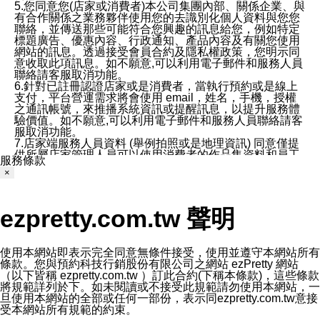
5.您同意您(店家或消費者)本公司集團內部、關係企業、與
有合作關係之業務夥伴使用您的去識別化個人資料與您您
聯絡，並傳送那些可能符合您興趣的訊息給您，例如特定
標題廣告、優惠內容、行政通知、產品內容及有關您使用
網站的訊息。透過接受會員合約及隱私權政策，您明示同
意收取此項訊息。如不願意,可以利用電子郵件和服務人員
聯絡請客服取消功能。
6.針對已註冊認證店家或是消費者，當執行預約或是線上
支付，平台營運需求將會使用 email，姓名，手機，授權
之通訊帳號，來推播系統資訊或提醒訊息，以提升服務體
驗價值。如不願意,可以利用電子郵件和服務人員聯絡請客
服取消功能。
7.店家端服務人員資料 (舉例拍照或是地理資訊) 同意僅提
供所屬店家管理人員可以使用消費者的作品集資料和員工
服務條款
打卡個人圖像行為。本公司及ezPretty平台不會做任何使
×
用。
三、本公司對您個人資料的揭露
1.基於現有服務平台的監管環境，預約科技保證不會揭露
ezpretty.com.tw 聲明
任何店家的營運資訊，且預約科技和店家均不能洩露消費
者的個人資料。然而，在某些情況下，本公司可能會因受
政府要求或法律規定，而被迫向政府或第三方提供資料。
第三方也可能非法地攔截或存取傳輸的私人通訊，或會員
使用本網站即表示完全同意無條件接受，使用並遵守本網站所有
可能濫用或誤用從本公司網站獲得的您的資料。因此，儘
條款。您與預約科技行銷股份有限公司之網站 ezPretty 網站
管本公司使用企業標準的保護措施來保護您的隱私，本公
（以下皆稱 ezpretty.com.tw ）訂此合約(下稱本條款)，這些條款
司並未承諾您的個人識別資料或私人通訊將永遠保密。
將規範詳列於下。如未閱讀或不接受此規範請勿使用本網站，一
2.根據本公司的政策，本公司不會將涉及您的個人識別資
旦使用本網站的全部或任何一部份，表示同ezpretty.com.tw意接
料出租或出售給第三方。
受本網站所有規範的約束。
3. 本公司、所屬集團、關係企業或與其合作行銷之第三方