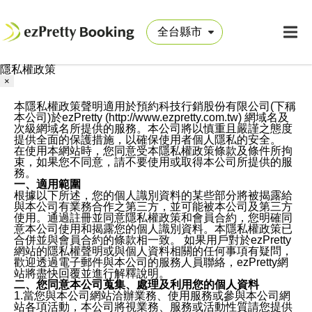
隱私權政策
×
本隱私權政策聲明適用於預約科技行銷股份有限公司(下稱
本公司)於ezPretty (http://www.ezpretty.com.tw) 網域名及
次級網域名所提供的服務。本公司將以慎重且嚴謹之態度
提供全面的保護措施，以確保使用者個人隱私的安全。
在使用本網站時，您同意受本隱私權政策條款及條件所拘
束，如果您不同意，請不要使用或取得本公司所提供的服
務。
一、適用範圍
根據以下所述，您的個人識別資料的某些部分將被揭露給
與本公司有業務合作之第三方，並可能被本公司及第三方
使用。通過註冊並同意隱私權政策和會員合約，您明確同
意本公司使用和揭露您的個人識別資料。本隱私權政策已
合併並與會員合約的條款相一致。 如果用戶對於ezPretty
網站的隱私權聲明或與個人資料相關的任何事項有疑問，
歡迎透過電子郵件與本公司的服務人員聯絡，ezPretty網
站將盡快回覆並進行解釋說明。
二、您同意本公司蒐集、處理及利用您的個人資料
1.當您與本公司網站洽辦業務、使用服務或參與本公司網
站各項活動，本公司將視業務、服務或活動性質請您提供