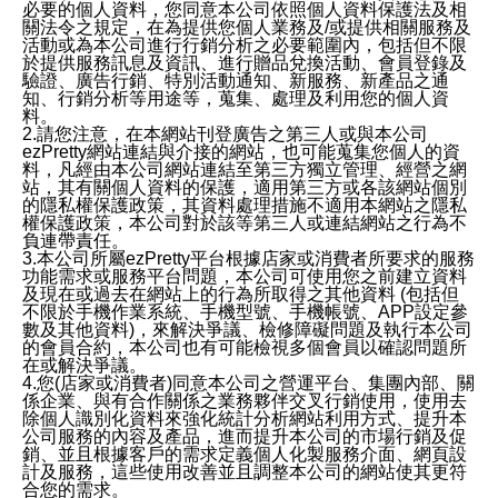
必要的個人資料，您同意本公司依照個人資料保護法及相
關法令之規定，在為提供您個人業務及/或提供相關服務及
活動或為本公司進行行銷分析之必要範圍內，包括但不限
於提供服務訊息及資訊、進行贈品兌換活動、會員登錄及
驗證、廣告行銷、特別活動通知、新服務、新產品之通
知、行銷分析等用途等，蒐集、處理及利用您的個人資
料。
2.請您注意，在本網站刊登廣告之第三人或與本公司
ezPretty網站連結與介接的網站，也可能蒐集您個人的資
料，凡經由本公司網站連結至第三方獨立管理、經營之網
站，其有關個人資料的保護，適用第三方或各該網站個別
的隱私權保護政策，其資料處理措施不適用本網站之隱私
權保護政策，本公司對於該等第三人或連結網站之行為不
負連帶責任。
3.本公司所屬ezPretty平台根據店家或消費者所要求的服務
功能需求或服務平台問題，本公司可使用您之前建立資料
及現在或過去在網站上的行為所取得之其他資料 (包括但
不限於手機作業系統、手機型號、手機帳號、APP設定參
數及其他資料)，來解決爭議、檢修障礙問題及執行本公司
的會員合約，本公司也有可能檢視多個會員以確認問題所
在或解決爭議。
4.您(店家或消費者)同意本公司之營運平台、集團內部、關
係企業、與有合作關係之業務夥伴交叉行銷使用，使用去
除個人識別化資料來強化統計分析網站利用方式、提升本
公司服務的內容及產品，進而提升本公司的市場行銷及促
銷、並且根據客戶的需求定義個人化製服務介面、網頁設
計及服務，這些使用改善並且調整本公司的網站使其更符
合您的需求。