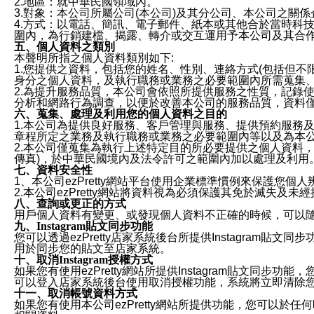
2.地區：就中華民國領域內。
3.對象：本公司所屬公司(本公司)及其分公司、本公司之關
4.方式：以電話、簡訊、電子郵件、紙本或其他合於當時科
圍內，為行銷建檔、揭露、轉介或交互運用予本公司及其合
五、個人資料之類別
本聲明所指之個人資料類別如下:
1.您提供之資料，包括您的姓名、性別、連絡方式(包括但不
身分之個人資料，及執行職務或業務之必要範圍內所需蒐集
2.為提升服務品質，本公司會依照所提供服務之性質，記錄
分析和網路行為調查，以便於改善本公司的服務品質，資料
六、蒐集、處理及利用您的個人資料之目的
1.本公司為提供良好服務、客戶管理與服務、提供預約服務
章程所定之業務及執行職務或業務之必要範圍內等以及為本
2.本公司僅蒐集為執行上述特定目的所必要提供之個人資料
傳真)，於中華民國境內及法令許可之範圍內加以處理及利用
七、資料安全性
1、本公司ezPretty網站平台使用企業標準慣例來保護
2.本公司ezPretty網站將資料視為必須保護其免於滅
八、查詢或更正的方式
用戶個人資料有變更、或發現個人資料不正確的時候，可以隨時
九、Instagram貼文同步功能
您可以透過ezPretty店家系統後台所提供Instagram貼文同
用於同步您的貼文至店家系統。
十、取消Instagram授權方式
如果您有使用ezPretty網站所提供Instagram貼文同
可以登入店家系統後台使用取消授權功能，系統將立即清除您的
十一、取消帳號資料方式
如果您有使用本公司ezPretty網站所提供功能，您可以於任何