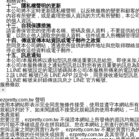
相關資料。
十二、隱私權聲明的更新
本公司將不定時更新隱私權聲明，以反映服務的變更和顧客的意見反
內容有所變更，或是處理您個人資訊的方式有所變動，本公司一
的個人資訊。
十三、自我保護措施
請妥善保管您的使用者名稱、密碼及個人資料，不要提供給
窗，以防止他人讀取您的個人資料、信件或進入所機關管理
十四、傳送宣傳本站資訊或電子郵件之政策
您同意本公司網站，透過您所提供的郵件地址與您取得聯絡
停止接收這些資料或電子郵件。
十五、訊息通知
本公司/本服務將以通知型訊息傳送重要訊息給您。即使未加
本公司/本服務傳送之通知型訊息以對您有效且重要的訊息為
1.LINE 帳號設定的電話號碼與本公司/本服務所傳來的電話
2.該 LINE 帳號已在 LINE APP 設定中，同意接收通知型訊
3.LINE 帳號未封鎖傳送訊息之 LINE 官方帳號。
服務條款
欲變更通知型訊息的設定，操作如下：
1.點選「主頁」＞「設定」
×
2.點選「隱私設定」
ezpretty.com.tw 聲明
3.點選「提供使用資料」
使用本網站即表示完全同意無條件接受，使用並遵守本網站所有條款。您與
4.點選「LINE通知型訊息」
規範詳列於下。如未閱讀或不接受此規範請勿使用本網站，一旦使用本
5.開關「接收LINE通知型訊息」
免責規範
❗️關閉「接收通知型訊息」後，將不會接收到來自任何企業
您要注意，ezpretty.com.tw 不保證本網站上所發佈
均可能不準確或是存在拼寫錯誤。您在本網站上所進行的所有預訂服務均是與
您與店家之間的買賣行為中， ezpretty.com.tw 不
產生或導致的任何損失或損害，ezpretty.com.tw 及其管理