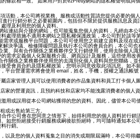
條款相一致。 如果用戶對於ezPretty網站的隱私權聲明或
各項活動，本公司將視業務、服務或活動性質請您提供必要的個
公司進行行銷分析之必要範圍內，包括但不限於提供服務訊息及資
、處理及利用您的個人資料。
etty網站連結與介接的網站，也可能蒐集您個人的資料，凡經由
資料處理措施不適用本網站之隱私權保護政策，本公司對於該等
服務功能需求或服務平台問題，本公司可使用您之前建立資料及現在
，來解決爭議、檢修障礙問題及執行本公司的會員合約，本公司
關係企業、與有合作關係之業務夥伴交叉行銷使用，使用去除個人
戶的需求定義個人化製服務介面、網頁設計及服務，這些使用改
與有合作關係之業務夥伴使用您的去識別化個人資料與您您聯絡，
接受會員合約及隱私權政策，您明示同意收取此項訊息。如不願
，平台營運需求將會使用 email，姓名，手機，授權之通訊
供所屬店家管理人員可以使用消費者的作品集資料和員工打卡個人圖像
何店家的營運資訊，且預約科技和店家均不能洩露消費者的個人
能濫用或誤用從本公司網站獲得的您的資料。因此，儘管本公司
出租或出售給第三方。
業務合作公司會在您同意之情形下，始得利用您的個人資料於行銷
用。如您拒絕接受行銷服務或嗣後欲拒絕時，均可隨時通知本公
資料行銷。
內，以及您的個人資料蒐集之目的消失或期限屆滿時，本公司得