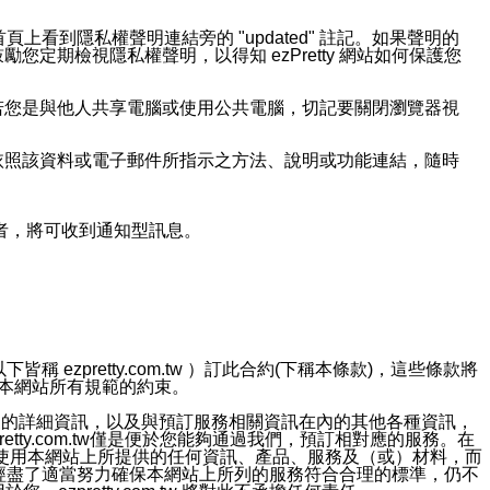
上看到隱私權聲明連結旁的 "updated" 註記。如果聲明的
期檢視隱私權聲明，以得知 ezPretty 網站如何保護您
若您是與他人共享電腦或使用公共電腦，切記要關閉瀏覽器視
依照該資料或電子郵件所指示之方法、說明或功能連結，隨時
者，將可收到通知型訊息。
ezpretty.com.tw ）訂此合約(下稱本條款)，這些條款將
接受本網站所有規範的約束。
約店家的詳細資訊，以及與預訂服務相關資訊在內的其他各種資訊，
etty.com.tw僅是便於您能夠通過我們，預訂相對應的服務。在
對於因為使用本網站上所提供的任何資訊、產品、服務及（或）材料，而
m.tw 已經盡了適當努力確保本網站上所列的服務符合合理的標準，仍不