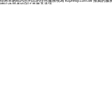
得將本網站內所列出的任何服務視為 ezpretty.com.tw 推
網站使用者的守法義務及承諾
本條款構成您與 ezPretty 間之有效契約。 本條款中如
年齡和責任
你向 ezpretty.com.tw您確認您已經達到使用本網站
網站時所產生的交易責任。
網站連結
本網站可能包含有通往ezpretty.com.tw以外的其他方所運營
入通往此類網站的超連結，並非暗示我們贊同此類網站上的材料
智慧財產權聲明
本網站上的所有資訊、內容、圖片、文字、聲音、圖像22、按
ezpretty.com.tw或其許可人（視情況而定）保留有
改、拷貝、傳播、發送、顯示、執行、複製、發佈、模仿、轉發
法或其他智慧財產權或 ezpretty.com.tw、其許可人
賠償
您同意因您使用本網站，而導致 ezpretty.com.tw、
您承擔賠償並保證 ezpretty.com.tw、其分公司、所屬機
免責聲明
您對本網站的所有使用均由您自擔風險。 因下載使用、參考或
己承擔全部責任。您同意 ezpretty.com.tw 及向ezpr
全部的索賠權利，無論是基於合約、侵權行為或其他依據。 ezpr
那些可損害或影響本網站管理、安全性、公正性和完整性，或是損害或
漏、中斷、刪除、缺陷、延遲或任何事件或事故，ezpretty.
其中包括但不僅限於有關本網站上服務、資訊及（或）聲明的保證或承
時間內對任一條款或多條條款的強制實施，不得將此視為放棄這
法律效應。 ezpretty.com.tw有權隨時變更本使用條
些條款是否發生了變更。
一般條款