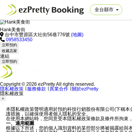
Hank美食街
台中市豐原區大社街56巷776號
(地圖)
0958533450
立即預約
收藏店家
連結
立即預約
Copyright © 2026 ezPretty All rights reserved.
隱私權政策
∣
服務條款
∣
異業合作
∣
關於ezPretty
隱私權政策
×
本隱私權政策聲明適用於預約科技行銷股份有限公司(下稱本公司)於ezP
護措施，以確保使用者個人隱私的安全。
在使用本網站時，您同意受本隱私權政策條款及條件所拘束
一、適用範圍
根據以下所述，您的個人識別資料的某些部分將被揭露給與