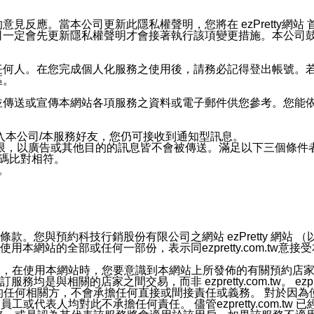
應。當本公司更新此隱私權聲明，您將在 ezPretty網站 首頁
定會先更新隱私權聲明才會接著執行該項變更措施。本公司鼓勵您定
任何人。在您完成個人化服務之使用後，請務必記得登出帳號。
區。
並傳送或宣傳本網站各項服務之資料或電子郵件供您參考。您能
入本公司/本服務好友，您仍可接收到通知型訊息。
限，以廣告或其他目的的訊息皆不會被傳送。滿足以下三個條件
號碼比對相符。
息。
預約科技行銷股份有限公司之網站 ezPretty 網站 （以下皆稱 
網站的全部或任何一部份，表示同ezpretty.com.tw意
官方帳號或認證官方帳號的通知型訊息。
的資訊均無誤，在使用本網站時，您要意識到本網站上所發佈的有關預
相關的店家之間交易，而非 ezpretty.com.tw。 ezpr
屬於買賣行為的任何相關方，不會承擔任何直接或間接責任或義務。 
人員、員工或代表人均對此不承擔任何責任。 儘管ezpretty.co