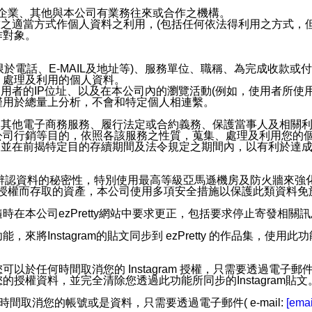
係企業、其他與本公司有業務往來或合作之機構。
技之適當方式作個人資料之利用，(包括任何依法得利用之方式，
作對象。
限於電話、E-MAIL及地址等)、服務單位、職稱、為完成收款
、處理及利用的個人資料。
使用者的IP位址、以及在本公司內的瀏覽活動(例如，使用者所使
僅用於總量上分析，不會和特定個人相連繫。
及其他電子商務服務、履行法定或合約義務、保護當事人及相關
公司行銷等目的，依照各該服務之性質，蒐集、處理及利用您的
，並在前揭特定目的存續期間及法令規定之期間內，以有利於達成
。
您個人辨認資料的秘密性，特別使用最高等級亞馬遜機房及防火牆來
失及未經授權而存取的資產，本公司使用多項安全措施以保護此類資料
在本公司ezPretty網站中要求更正，包括要求停止寄發相關
步功能，來將Instagram的貼文同步到 ezPretty 的作品集，使
步功能，您可以於任何時間取消您的 Instagram 授權，只需要
授權資料，並完全清除您透過此功能所同步的Instagram貼文
時間取消您的帳號或是資料，只需要透過電子郵件( e-mail:
[emai