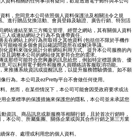
與個人資料相關的任何事項有疑問，歡迎透過電子郵件與本公司
人資料，您同意本公司依照個人資料保護法及相關法令之規
訊、進行贈品兌換活動、會員登錄及驗證、廣告行銷、特別活
本公司網站連結至第三方獨立管理、經營之網站，其有關個人資料
第三人或連結網站之行為不負連帶責任。
或過去在網站上的行為所取得之其他資料 (包括但不限於手機作
也有可能檢視多個會員以確認問題所在或解決爭議。
識別化資料來強化統計分析網站利用方式、提升本公司服務的內
善並且調整本公司的網站使其更符合您的需求。
並傳送那些可能符合您興趣的訊息給您，例如特定標題廣告、優
意,可以利用電子郵件和服務人員聯絡請客服取消功能。
帳號，來推播系統資訊或提醒訊息，以提升服務體驗價值。如不願
行為。本公司及ezPretty平台不會做任何使用。
資料。然而，在某些情況下，本公司可能會因受政府要求或法
使用企業標準的保護措施來保護您的隱私，本公司並未承諾您
活動資訊、商品訊息或新服務等相關行銷，且於首次行銷時，
司，本公司、所屬集團、關係企業或與其合作行銷之第三方業
繼續保存、處理或利用您的個人資料。