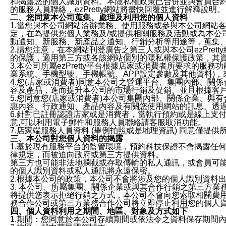
和揭露您的個人識別資料。本隱私權政策已合併並與會員合約的
的服務人員聯絡，ezPretty網站將盡快回覆並進行解釋說明。
二、您同意本公司蒐集、處理及利用您的個人資料
1.當您與本公司網站洽辦業務、使用服務或參與本公司網站
定，在為提供您個人業務及/或提供相關服務及活動或為本
動通知、新服務、新產品之通知、行銷分析等用途等，蒐集
2.請您注意，在本網站刊登廣告之第三人或與本公司ezPr
的保護，適用第三方或各該網站個別的隱私權保護政策，其
3.本公司所屬ezPretty平台根據店家或消費者所要求的
業系統、手機型號、手機帳號、APP設定參數及其他資料)
4.您(店家或消費者)同意本公司之營運平台、集團內部、
容及產品，進而提升本公司的市場行銷及促銷、並且根據客
5.您同意您(店家或消費者)本公司集團內部、關係企業、
惠內容、行政通知、產品內容及有關您使用網站的訊息。透過
6.針對已註冊認證店家或是消費者，當執行預約或是線上支付
意,可以利用電子郵件和服務人員聯絡請客服取消功能。
7.店家端服務人員資料 (舉例拍照或是地理資訊) 同意僅提
三、本公司對您個人資料的揭露
1.基於現有服務平台的監管環境，預約科技保證不會揭露任
律規定，而被迫向政府或第三方提供資料。
第三方也可能非法地攔截或存取傳輸的私人通訊，或會員可
的個人識別資料或私人通訊將永遠保密。
2.根據本公司的政策，本公司不會將涉及您的個人識別資料
3. 本公司、所屬集團、關係企業或與其合作行銷之第三方
將提供您表示拒絕行銷之方式，本公司不會向您索取相關費
務合作公司或第三方業務合作公司將立即停止利用您的個人
四、個人資料利用之期間、地區、對象及方式如下
1.期間：您同意於本公司存續期間或依法令之資料保存期間