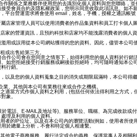
與有合作關係之業務夥伴使用您的去識別化個人資料與您您聯絡，
接受會員合約及隱私權政策，您明示同意收取此項訊息。如不願
，平台營運需求將會使用 email，姓名，手機，授權之通訊
供所屬店家管理人員可以使用消費者的作品集資料和員工打卡個人圖像
何店家的營運資訊，且預約科技和店家均不能洩露消費者的個人
能濫用或誤用從本公司網站獲得的您的資料。因此，儘管本公司
出租或出售給第三方。
業務合作公司會在您同意之情形下，始得利用您的個人資料於行銷
用。如您拒絕接受行銷服務或嗣後欲拒絕時，均可隨時通知本公
資料行銷。
內，以及您的個人資料蒐集之目的消失或期限屆滿時，本公司得
係企業、其他與本公司有業務往來或合作之機構。
技之適當方式作個人資料之利用，(包括任何依法得利用之方式，
作對象。
限於電話、E-MAIL及地址等)、服務單位、職稱、為完成收款
、處理及利用的個人資料。
使用者的IP位址、以及在本公司內的瀏覽活動(例如，使用者所使
僅用於總量上分析，不會和特定個人相連繫。
及其他電子商務服務、履行法定或合約義務、保護當事人及相關