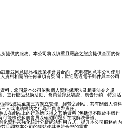
域名及次級網域名所提供的服務。本公司將以慎重且嚴謹之態度提供全面的保
過註冊並同意隱私權政策和會員合約，您明確同意本公司使用
與個人資料相關的任何事項有疑問，歡迎透過電子郵件與本公司
人資料，您同意本公司依照個人資料保護法及相關法令之規
訊、進行贈品兌換活動、會員登錄及驗證、廣告行銷、特別活
本公司網站連結至第三方獨立管理、經營之網站，其有關個人資料
第三人或連結網站之行為不負連帶責任。
或過去在網站上的行為所取得之其他資料 (包括但不限於手機作
也有可能檢視多個會員以確認問題所在或解決爭議。
識別化資料來強化統計分析網站利用方式、提升本公司服務的內
善並且調整本公司的網站使其更符合您的需求。