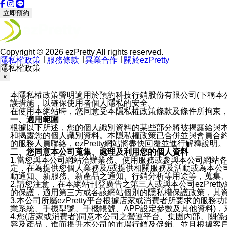
立即預約
Copyright © 2026 ezPretty All rights reserved.
隱私權政策
∣
服務條款
∣
異業合作
∣
關於ezPretty
隱私權政策
×
本隱私權政策聲明適用於預約科技行銷股份有限公司(下稱本公司)於ezP
護措施，以確保使用者個人隱私的安全。
在使用本網站時，您同意受本隱私權政策條款及條件所拘束
一、適用範圍
根據以下所述，您的個人識別資料的某些部分將被揭露給與
和揭露您的個人識別資料。本隱私權政策已合併並與會員合約的
的服務人員聯絡，ezPretty網站將盡快回覆並進行解釋說明。
二、您同意本公司蒐集、處理及利用您的個人資料
1.當您與本公司網站洽辦業務、使用服務或參與本公司網站
定，在為提供您個人業務及/或提供相關服務及活動或為本
動通知、新服務、新產品之通知、行銷分析等用途等，蒐集
2.請您注意，在本網站刊登廣告之第三人或與本公司ezPr
的保護，適用第三方或各該網站個別的隱私權保護政策，其
3.本公司所屬ezPretty平台根據店家或消費者所要求的
業系統、手機型號、手機帳號、APP設定參數及其他資料)
4.您(店家或消費者)同意本公司之營運平台、集團內部、
容及產品，進而提升本公司的市場行銷及促銷、並且根據客