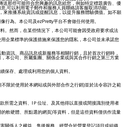
並傳送那些可能符合您興趣的訊息給您，例如特定標題廣告、優
意,可以利用電子郵件和服務人員聯絡請客服取消功能。
帳號，來推播系統資訊或提醒訊息，以提升服務體驗價值。如不願
行為。本公司及ezPretty平台不會做任何使用。
資料。然而，在某些情況下，本公司可能會因受政府要求或法
使用企業標準的保護措施來保護您的隱私，本公司並未承諾您
活動資訊、商品訊息或新服務等相關行銷，且於首次行銷時，
司，本公司、所屬集團、關係企業或與其合作行銷之第三方業
繼續保存、處理或利用您的個人資料。
但不限於使用於本網站或與外部合作之行銷)並於法令容許之範
或付款所需之資料、IＰ位址、及其他得以直接或間接識別使用者
用的軟硬體、所點選的網頁)等資料，但是這些資料僅供作流量
利害關係人之權益、售後服務、經營合於營業登記項目或組織