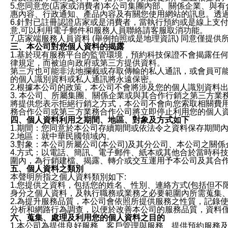
5.您同意您(店家或消費者)本公司集團內部、關係企業、
惠內容、行政通知、產品內容及有關您使用網站的訊息。透過
6.針對已註冊認證店家或是消費者，當執行預約或是線上支付
意,可以利用電子郵件和服務人員聯絡請客服取消功能。
7.店家端服務人員資料 (舉例拍照或是地理資訊) 同意僅提
三、本公司對您個人資料的揭露
1.基於現有服務平台的監管環境，預約科技保證不會揭露任
律規定，而被迫向政府或第三方提供資料。
第三方也可能非法地攔截或存取傳輸的私人通訊，或會員可
的個人識別資料或私人通訊將永遠保密。
2.根據本公司的政策，本公司不會將涉及您的個人識別資料
3. 本公司、所屬集團、關係企業或與其合作行銷之第三方
將提供您表示拒絕行銷之方式，本公司不會向您索取相關費
務合作公司或第三方業務合作公司將立即停止利用您的個人
四、個人資料利用之期間、地區、對象及方式如下
1.期間：您同意於本公司存續期間或依法令之資料保存期間
2.地區：就中華民國領域內。
3.對象：本公司所屬公司(本公司)及其分公司、本公司之關
4.方式：以電話、簡訊、電子郵件、紙本或其他合於當時科
圍內，為行銷建檔、揭露、轉介或交互運用予本公司及其合
五、個人資料之類別
本聲明所指之個人資料類別如下:
1.您提供之資料，包括您的姓名、性別、連絡方式(包括但不
身分之個人資料，及執行職務或業務之必要範圍內所需蒐集
2.為提升服務品質，本公司會依照所提供服務之性質，記錄
分析和網路行為調查，以便於改善本公司的服務品質，資料
六、蒐集、處理及利用您的個人資料之目的
1.本公司為提供良好服務、客戶管理與服務、提供預約服務