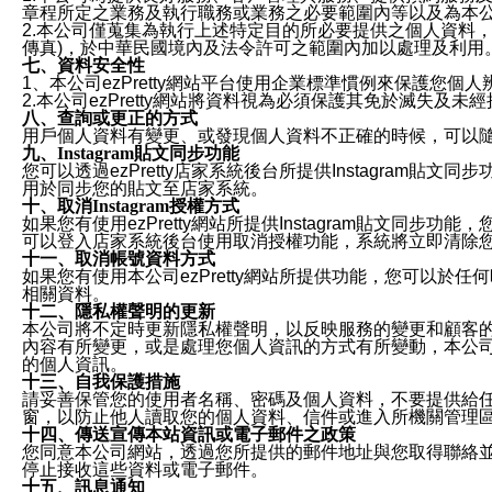
章程所定之業務及執行職務或業務之必要範圍內等以及為本
2.本公司僅蒐集為執行上述特定目的所必要提供之個人資料
傳真)，於中華民國境內及法令許可之範圍內加以處理及利用
七、資料安全性
1、本公司ezPretty網站平台使用企業標準慣例來保護
2.本公司ezPretty網站將資料視為必須保護其免於滅
八、查詢或更正的方式
用戶個人資料有變更、或發現個人資料不正確的時候，可以隨時
九、Instagram貼文同步功能
您可以透過ezPretty店家系統後台所提供Instagram貼文同
用於同步您的貼文至店家系統。
十、取消Instagram授權方式
如果您有使用ezPretty網站所提供Instagram貼文同
可以登入店家系統後台使用取消授權功能，系統將立即清除您的
十一、取消帳號資料方式
如果您有使用本公司ezPretty網站所提供功能，您可以於任何
相關資料。
十二、隱私權聲明的更新
本公司將不定時更新隱私權聲明，以反映服務的變更和顧客的意見反
內容有所變更，或是處理您個人資訊的方式有所變動，本公司一
的個人資訊。
十三、自我保護措施
請妥善保管您的使用者名稱、密碼及個人資料，不要提供給
窗，以防止他人讀取您的個人資料、信件或進入所機關管理
十四、傳送宣傳本站資訊或電子郵件之政策
您同意本公司網站，透過您所提供的郵件地址與您取得聯絡
停止接收這些資料或電子郵件。
十五、訊息通知