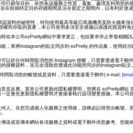
公司行銷等目的，依照各該服務之性質，蒐集、處理及利用您的
，並在前揭特定目的存續期間及法令規定之期間內，以有利於達成
。
您個人辨認資料的秘密性，特別使用最高等級亞馬遜機房及防火牆來
失及未經授權而存取的資產，本公司使用多項安全措施以保護此類資料
在本公司ezPretty網站中要求更正，包括要求停止寄發相關
步功能，來將Instagram的貼文同步到 ezPretty 的作品集，使
步功能，您可以於任何時間取消您的 Instagram 授權，只需要
授權資料，並完全清除您透過此功能所同步的Instagram貼文
時間取消您的帳號或是資料，只需要透過電子郵件( e-mail:
[emai
應。當本公司更新此隱私權聲明，您將在 ezPretty網站 首頁
定會先更新隱私權聲明才會接著執行該項變更措施。本公司鼓勵您定
任何人。在您完成個人化服務之使用後，請務必記得登出帳號。
區。
並傳送或宣傳本網站各項服務之資料或電子郵件供您參考。您能