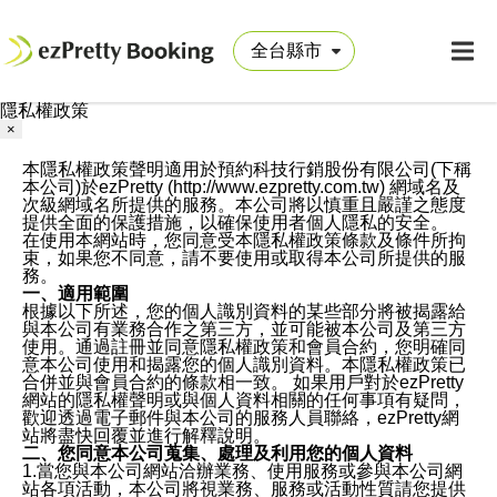
隱私權政策
×
本隱私權政策聲明適用於預約科技行銷股份有限公司(下稱
本公司)於ezPretty (http://www.ezpretty.com.tw) 網域名及
次級網域名所提供的服務。本公司將以慎重且嚴謹之態度
提供全面的保護措施，以確保使用者個人隱私的安全。
在使用本網站時，您同意受本隱私權政策條款及條件所拘
束，如果您不同意，請不要使用或取得本公司所提供的服
務。
一、適用範圍
根據以下所述，您的個人識別資料的某些部分將被揭露給
與本公司有業務合作之第三方，並可能被本公司及第三方
使用。通過註冊並同意隱私權政策和會員合約，您明確同
意本公司使用和揭露您的個人識別資料。本隱私權政策已
合併並與會員合約的條款相一致。 如果用戶對於ezPretty
網站的隱私權聲明或與個人資料相關的任何事項有疑問，
歡迎透過電子郵件與本公司的服務人員聯絡，ezPretty網
站將盡快回覆並進行解釋說明。
二、您同意本公司蒐集、處理及利用您的個人資料
1.當您與本公司網站洽辦業務、使用服務或參與本公司網
站各項活動，本公司將視業務、服務或活動性質請您提供