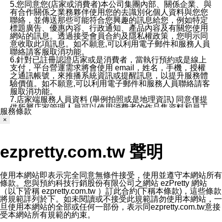
5.您同意您(店家或消費者)本公司集團內部、關係企業、與
有合作關係之業務夥伴使用您的去識別化個人資料與您您
聯絡，並傳送那些可能符合您興趣的訊息給您，例如特定
標題廣告、優惠內容、行政通知、產品內容及有關您使用
網站的訊息。透過接受會員合約及隱私權政策，您明示同
意收取此項訊息。如不願意,可以利用電子郵件和服務人員
聯絡請客服取消功能。
6.針對已註冊認證店家或是消費者，當執行預約或是線上
支付，平台營運需求將會使用 email，姓名，手機，授權
之通訊帳號，來推播系統資訊或提醒訊息，以提升服務體
驗價值。如不願意,可以利用電子郵件和服務人員聯絡請客
服取消功能。
7.店家端服務人員資料 (舉例拍照或是地理資訊) 同意僅提
供所屬店家管理人員可以使用消費者的作品集資料和員工
服務條款
打卡個人圖像行為。本公司及ezPretty平台不會做任何使
×
用。
三、本公司對您個人資料的揭露
1.基於現有服務平台的監管環境，預約科技保證不會揭露
ezpretty.com.tw 聲明
任何店家的營運資訊，且預約科技和店家均不能洩露消費
者的個人資料。然而，在某些情況下，本公司可能會因受
政府要求或法律規定，而被迫向政府或第三方提供資料。
第三方也可能非法地攔截或存取傳輸的私人通訊，或會員
使用本網站即表示完全同意無條件接受，使用並遵守本網站所有
可能濫用或誤用從本公司網站獲得的您的資料。因此，儘
條款。您與預約科技行銷股份有限公司之網站 ezPretty 網站
管本公司使用企業標準的保護措施來保護您的隱私，本公
（以下皆稱 ezpretty.com.tw ）訂此合約(下稱本條款)，這些條款
司並未承諾您的個人識別資料或私人通訊將永遠保密。
將規範詳列於下。如未閱讀或不接受此規範請勿使用本網站，一
2.根據本公司的政策，本公司不會將涉及您的個人識別資
旦使用本網站的全部或任何一部份，表示同ezpretty.com.tw意接
料出租或出售給第三方。
受本網站所有規範的約束。
3. 本公司、所屬集團、關係企業或與其合作行銷之第三方