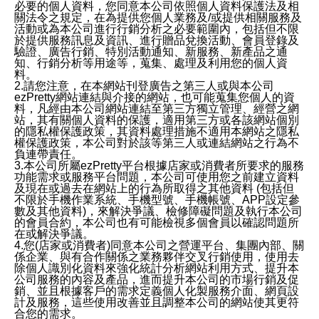
必要的個人資料，您同意本公司依照個人資料保護法及相
關法令之規定，在為提供您個人業務及/或提供相關服務及
活動或為本公司進行行銷分析之必要範圍內，包括但不限
於提供服務訊息及資訊、進行贈品兌換活動、會員登錄及
驗證、廣告行銷、特別活動通知、新服務、新產品之通
知、行銷分析等用途等，蒐集、處理及利用您的個人資
料。
2.請您注意，在本網站刊登廣告之第三人或與本公司
ezPretty網站連結與介接的網站，也可能蒐集您個人的資
料，凡經由本公司網站連結至第三方獨立管理、經營之網
站，其有關個人資料的保護，適用第三方或各該網站個別
的隱私權保護政策，其資料處理措施不適用本網站之隱私
權保護政策，本公司對於該等第三人或連結網站之行為不
負連帶責任。
3.本公司所屬ezPretty平台根據店家或消費者所要求的服務
功能需求或服務平台問題，本公司可使用您之前建立資料
及現在或過去在網站上的行為所取得之其他資料 (包括但
不限於手機作業系統、手機型號、手機帳號、APP設定參
數及其他資料)，來解決爭議、檢修障礙問題及執行本公司
的會員合約，本公司也有可能檢視多個會員以確認問題所
在或解決爭議。
4.您(店家或消費者)同意本公司之營運平台、集團內部、關
係企業、與有合作關係之業務夥伴交叉行銷使用，使用去
除個人識別化資料來強化統計分析網站利用方式、提升本
公司服務的內容及產品，進而提升本公司的市場行銷及促
銷、並且根據客戶的需求定義個人化製服務介面、網頁設
計及服務，這些使用改善並且調整本公司的網站使其更符
合您的需求。