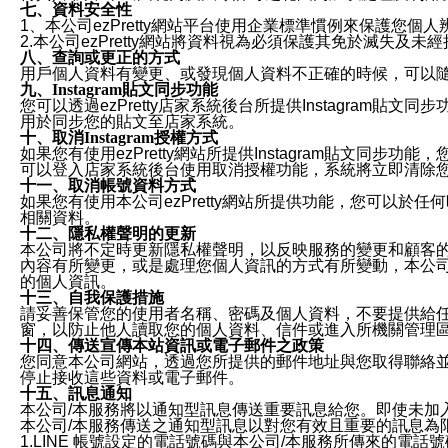
七、資料安全性
1、本公司ezPretty網站平台使用企業標準慣例來保護
2.本公司ezPretty網站將資料視為必須保護其免於滅
八、查詢或更正的方式
用戶個人資料有變更、或發現個人資料不正確的時候，可以隨時
九、Instagram貼文同步功能
您可以透過ezPretty店家系統後台所提供Instagram貼文同
用於同步您的貼文至店家系統。
十、取消Instagram授權方式
如果您有使用ezPretty網站所提供Instagram貼文同
可以登入店家系統後台使用取消授權功能，系統將立即清除您的
十一、取消帳號資料方式
如果您有使用本公司ezPretty網站所提供功能，您可以於任何
相關資料。
十二、隱私權聲明的更新
本公司將不定時更新隱私權聲明，以反映服務的變更和顧客的意見反
內容有所變更，或是處理您個人資訊的方式有所變動，本公司一
的個人資訊。
十三、自我保護措施
請妥善保管您的使用者名稱、密碼及個人資料，不要提供給
窗，以防止他人讀取您的個人資料、信件或進入所機關管理
十四、傳送宣傳本站資訊或電子郵件之政策
您同意本公司網站，透過您所提供的郵件地址與您取得聯絡
停止接收這些資料或電子郵件。
十五、訊息通知
本公司/本服務將以通知型訊息傳送重要訊息給您。即使未加
本公司/本服務傳送之通知型訊息以對您有效且重要的訊息為
1.LINE 帳號設定的電話號碼與本公司/本服務所傳來的電話