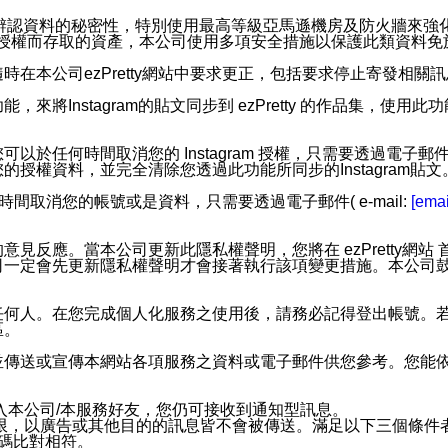
您個人辨認資料的秘密性，特別使用最高等級亞馬遜機房及防火牆來
失及未經授權而存取的資產，本公司使用多項安全措施以保護此類資料
在本公司ezPretty網站中要求更正，包括要求停止寄發相關
步功能，來將Instagram的貼文同步到 ezPretty 的作品集，使
步功能，您可以於任何時間取消您的 Instagram 授權，只需要
授權資料，並完全清除您透過此功能所同步的Instagram貼文
時間取消您的帳號或是資料，只需要透過電子郵件( e-mail:
[emai
應。當本公司更新此隱私權聲明，您將在 ezPretty網站 首頁
定會先更新隱私權聲明才會接著執行該項變更措施。本公司鼓勵您定
任何人。在您完成個人化服務之使用後，請務必記得登出帳號。
區。
並傳送或宣傳本網站各項服務之資料或電子郵件供您參考。您能
入本公司/本服務好友，您仍可接收到通知型訊息。
限，以廣告或其他目的的訊息皆不會被傳送。滿足以下三個條件
號碼比對相符。