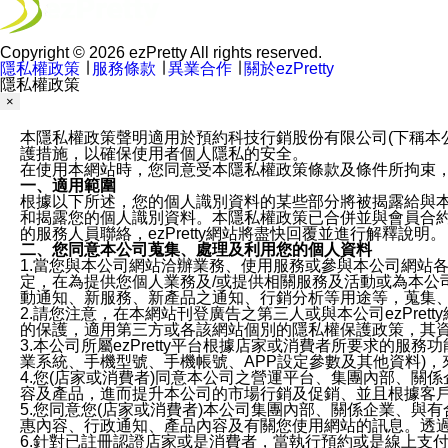
Copyright © 2026 ezPretty All rights reserved.
隱私權政策
∣
服務條款
∣
異業合作
∣
關於ezPretty
隱私權政策
×
本隱私權政策聲明適用於預約科技行銷股份有限公司(下稱本公司)於ezP
護措施，以確保使用者個人隱私的安全。
在使用本網站時，您同意受本隱私權政策條款及條件所拘束
一、適用範圍
根據以下所述，您的個人識別資料的某些部分將被揭露給與
和揭露您的個人識別資料。本隱私權政策已合併並與會員合約的
的服務人員聯絡，ezPretty網站將盡快回覆並進行解釋說明。
二、您同意本公司蒐集、處理及利用您的個人資料
1.當您與本公司網站洽辦業務、使用服務或參與本公司網站
定，在為提供您個人業務及/或提供相關服務及活動或為本
動通知、新服務、新產品之通知、行銷分析等用途等，蒐集
2.請您注意，在本網站刊登廣告之第三人或與本公司ezPr
的保護，適用第三方或各該網站個別的隱私權保護政策，其
3.本公司所屬ezPretty平台根據店家或消費者所要求的
業系統、手機型號、手機帳號、APP設定參數及其他資料)
4.您(店家或消費者)同意本公司之營運平台、集團內部、
容及產品，進而提升本公司的市場行銷及促銷、並且根據客
5.您同意您(店家或消費者)本公司集團內部、關係企業、
惠內容、行政通知、產品內容及有關您使用網站的訊息。透過
6.針對已註冊認證店家或是消費者，當執行預約或是線上支付