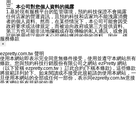
用。
三、本公司對您個人資料的揭露
1.基於現有服務平台的監管環境，預約科技保證不會揭露
任何店家的營運資訊，且預約科技和店家均不能洩露消費
者的個人資料。然而，在某些情況下，本公司可能會因受
政府要求或法律規定，而被迫向政府或第三方提供資料。
第三方也可能非法地攔截或存取傳輸的私人通訊，或會員
可能濫用或誤用從本公司網站獲得的您的資料。因此，儘
服務條款
管本公司使用企業標準的保護措施來保護您的隱私，本公
×
司並未承諾您的個人識別資料或私人通訊將永遠保密。
2.根據本公司的政策，本公司不會將涉及您的個人識別資
ezpretty.com.tw 聲明
料出租或出售給第三方。
使用本網站即表示完全同意無條件接受，使用並遵守本網站所有
3. 本公司、所屬集團、關係企業或與其合作行銷之第三方
條款。您與預約科技行銷股份有限公司之網站 ezPretty 網站
業務合作公司會在您同意之情形下，始得利用您的個人資
（以下皆稱 ezpretty.com.tw ）訂此合約(下稱本條款)，這些條款
料於行銷活動資訊、商品訊息或新服務等相關行銷，且於
將規範詳列於下。如未閱讀或不接受此規範請勿使用本網站，一
首次行銷時，將提供您表示拒絕行銷之方式，本公司不會
旦使用本網站的全部或任何一部份，表示同ezpretty.com.tw意接
向您索取相關費用。如您拒絕接受行銷服務或嗣後欲拒絕
受本網站所有規範的約束。
時，均可隨時通知本公司，本公司、所屬集團、關係企業
免責規範
或與其合作行銷之第三方業務合作公司或第三方業務合作
您要注意，ezpretty.com.tw 不保證本網站上所發佈的資訊均無
公司將立即停止利用您的個人資料行銷。
誤，在使用本網站時，您要意識到本網站上所發佈的有關預約店
四、個人資料利用之期間、地區、對象及方式如下
家的詳細資訊，以及與預訂服務相關資訊在內的其他各種資訊，
1.期間：您同意於本公司存續期間或依法令之資料保存期
均可能不準確或是存在拼寫錯誤。您在本網站上所進行的所有預
間內，以及您的個人資料蒐集之目的消失或期限屆滿時，
訂服務均是與相關的店家之間交易，而非 ezpretty.com.tw。
本公司得繼續保存、處理或利用您的個人資料。
ezpretty.com.tw僅是便於您能夠通過我們，預訂相對應的服務。
2.地區：就中華民國領域內。
在您與店家之間的買賣行為中， ezpretty.com.tw 不屬於買賣行
3.對象：本公司所屬公司(本公司)及其分公司、本公司之關
為的任何相關方，不會承擔任何直接或間接責任或義務。 對於
係企業、其他與本公司有業務往來或合作之機構。
因為使用本網站上所提供的任何資訊、產品、服務及（或）材
4.方式：以電話、簡訊、電子郵件、紙本或其他合於當時