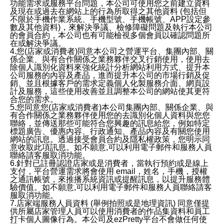
功能需求或服務平台問題，本公司可使用您之前建立資料
及現在或過去在網站上的行為所取得之其他資料 (包括但
不限於手機作業系統、手機型號、手機帳號、APP設定參
數及其他資料)，來解決爭議、檢修障礙問題及執行本公司
的會員合約，本公司也有可能檢視多個會員以確認問題所
在或解決爭議。
4.您(店家或消費者)同意本公司之營運平台、集團內部、關
係企業、與有合作關係之業務夥伴交叉行銷使用，使用去
除個人識別化資料來強化統計分析網站利用方式、提升本
公司服務的內容及產品，進而提升本公司的市場行銷及促
銷、並且根據客戶的需求定義個人化製服務介面、網頁設
計及服務，這些使用改善並且調整本公司的網站使其更符
合您的需求。
5.您同意您(店家或消費者)本公司集團內部、關係企業、與
有合作關係之業務夥伴使用您的去識別化個人資料與您您
聯絡，並傳送那些可能符合您興趣的訊息給您，例如特定
標題廣告、優惠內容、行政通知、產品內容及有關您使用
網站的訊息。透過接受會員合約及隱私權政策，您明示同
意收取此項訊息。如不願意,可以利用電子郵件和服務人員
聯絡請客服取消功能。
6.針對已註冊認證店家或是消費者，當執行預約或是線上
支付，平台營運需求將會使用 email，姓名，手機，授權
之通訊帳號，來推播系統資訊或提醒訊息，以提升服務體
驗價值。如不願意,可以利用電子郵件和服務人員聯絡請客
服取消功能。
7.店家端服務人員資料 (舉例拍照或是地理資訊) 同意僅提
供所屬店家管理人員可以使用消費者的作品集資料和員工
打卡個人圖像行為。本公司及ezPretty平台不會做任何使