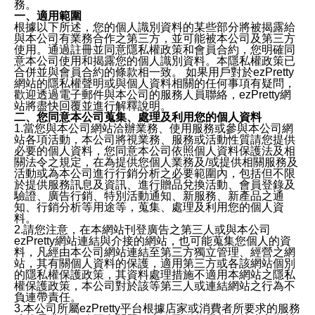
務。
一、適用範圍
根據以下所述，您的個人識別資料的某些部分將被揭露給
與本公司有業務合作之第三方，並可能被本公司及第三方
使用。通過註冊並同意隱私權政策和會員合約，您明確同
意本公司使用和揭露您的個人識別資料。本隱私權政策已
合併並與會員合約的條款相一致。 如果用戶對於ezPretty
網站的隱私權聲明或與個人資料相關的任何事項有疑問，
歡迎透過電子郵件與本公司的服務人員聯絡，ezPretty網
站將盡快回覆並進行解釋說明。
二、您同意本公司蒐集、處理及利用您的個人資料
1.當您與本公司網站洽辦業務、使用服務或參與本公司網
站各項活動，本公司將視業務、服務或活動性質請您提供
必要的個人資料，您同意本公司依照個人資料保護法及相
關法令之規定，在為提供您個人業務及/或提供相關服務及
活動或為本公司進行行銷分析之必要範圍內，包括但不限
於提供服務訊息及資訊、進行贈品兌換活動、會員登錄及
驗證、廣告行銷、特別活動通知、新服務、新產品之通
知、行銷分析等用途等，蒐集、處理及利用您的個人資
料。
2.請您注意，在本網站刊登廣告之第三人或與本公司
ezPretty網站連結與介接的網站，也可能蒐集您個人的資
料，凡經由本公司網站連結至第三方獨立管理、經營之網
站，其有關個人資料的保護，適用第三方或各該網站個別
的隱私權保護政策，其資料處理措施不適用本網站之隱私
權保護政策，本公司對於該等第三人或連結網站之行為不
負連帶責任。
3.本公司所屬ezPretty平台根據店家或消費者所要求的服務