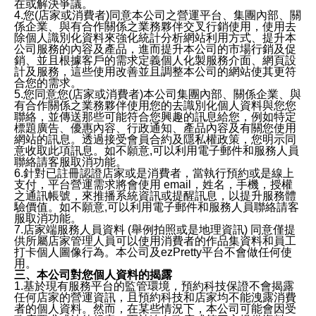
在或解決爭議。
4.您(店家或消費者)同意本公司之營運平台、集團內部、關
係企業、與有合作關係之業務夥伴交叉行銷使用，使用去
除個人識別化資料來強化統計分析網站利用方式、提升本
公司服務的內容及產品，進而提升本公司的市場行銷及促
銷、並且根據客戶的需求定義個人化製服務介面、網頁設
計及服務，這些使用改善並且調整本公司的網站使其更符
合您的需求。
5.您同意您(店家或消費者)本公司集團內部、關係企業、與
有合作關係之業務夥伴使用您的去識別化個人資料與您您
聯絡，並傳送那些可能符合您興趣的訊息給您，例如特定
標題廣告、優惠內容、行政通知、產品內容及有關您使用
網站的訊息。透過接受會員合約及隱私權政策，您明示同
意收取此項訊息。如不願意,可以利用電子郵件和服務人員
聯絡請客服取消功能。
6.針對已註冊認證店家或是消費者，當執行預約或是線上
支付，平台營運需求將會使用 email，姓名，手機，授權
之通訊帳號，來推播系統資訊或提醒訊息，以提升服務體
驗價值。如不願意,可以利用電子郵件和服務人員聯絡請客
服取消功能。
7.店家端服務人員資料 (舉例拍照或是地理資訊) 同意僅提
供所屬店家管理人員可以使用消費者的作品集資料和員工
打卡個人圖像行為。本公司及ezPretty平台不會做任何使
用。
三、本公司對您個人資料的揭露
1.基於現有服務平台的監管環境，預約科技保證不會揭露
任何店家的營運資訊，且預約科技和店家均不能洩露消費
者的個人資料。然而，在某些情況下，本公司可能會因受