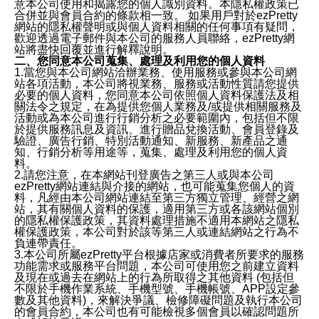
意本公司使用和揭露您的個人識別資料。本隱私權政策已
合併並與會員合約的條款相一致。 如果用戶對於ezPretty
網站的隱私權聲明或與個人資料相關的任何事項有疑問，
歡迎透過電子郵件與本公司的服務人員聯絡，ezPretty網
站將盡快回覆並進行解釋說明。
二、您同意本公司蒐集、處理及利用您的個人資料
1.當您與本公司網站洽辦業務、使用服務或參與本公司網
站各項活動，本公司將視業務、服務或活動性質請您提供
必要的個人資料，您同意本公司依照個人資料保護法及相
關法令之規定，在為提供您個人業務及/或提供相關服務及
活動或為本公司進行行銷分析之必要範圍內，包括但不限
於提供服務訊息及資訊、進行贈品兌換活動、會員登錄及
驗證、廣告行銷、特別活動通知、新服務、新產品之通
知、行銷分析等用途等，蒐集、處理及利用您的個人資
料。
2.請您注意，在本網站刊登廣告之第三人或與本公司
ezPretty網站連結與介接的網站，也可能蒐集您個人的資
料，凡經由本公司網站連結至第三方獨立管理、經營之網
站，其有關個人資料的保護，適用第三方或各該網站個別
的隱私權保護政策，其資料處理措施不適用本網站之隱私
權保護政策，本公司對於該等第三人或連結網站之行為不
負連帶責任。
3.本公司所屬ezPretty平台根據店家或消費者所要求的服務
功能需求或服務平台問題，本公司可使用您之前建立資料
及現在或過去在網站上的行為所取得之其他資料 (包括但
不限於手機作業系統、手機型號、手機帳號、APP設定參
數及其他資料)，來解決爭議、檢修障礙問題及執行本公司
的會員合約，本公司也有可能檢視多個會員以確認問題所