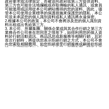
政府要求或法律規定，而被迫向政府或第三方提供資料。
第三方也可能非法地攔截或存取傳輸的私人通訊，或會員
可能濫用或誤用從本公司網站獲得的您的資料。因此，儘
管本公司使用企業標準的保護措施來保護您的隱私，本公
司並未承諾您的個人識別資料或私人通訊將永遠保密。
2.根據本公司的政策，本公司不會將涉及您的個人識別資
料出租或出售給第三方。
3. 本公司、所屬集團、關係企業或與其合作行銷之第三方
業務合作公司會在您同意之情形下，始得利用您的個人資
料於行銷活動資訊、商品訊息或新服務等相關行銷，且於
首次行銷時，將提供您表示拒絕行銷之方式，本公司不會
向您索取相關費用。如您拒絕接受行銷服務或嗣後欲拒絕
時，均可隨時通知本公司，本公司、所屬集團、關係企業
或與其合作行銷之第三方業務合作公司或第三方業務合作
公司將立即停止利用您的個人資料行銷。
四、個人資料利用之期間、地區、對象及方式如下
1.期間：您同意於本公司存續期間或依法令之資料保存期
間內，以及您的個人資料蒐集之目的消失或期限屆滿時，
本公司得繼續保存、處理或利用您的個人資料。
服務條款
2.地區：就中華民國領域內。
×
3.對象：本公司所屬公司(本公司)及其分公司、本公司之關
係企業、其他與本公司有業務往來或合作之機構。
ezpretty.com.tw 聲明
4.方式：以電話、簡訊、電子郵件、紙本或其他合於當時
使用本網站即表示完全同意無條件接受，使用並遵守本網站所有
科技之適當方式作個人資料之利用，(包括任何依法得利用
條款。您與預約科技行銷股份有限公司之網站 ezPretty 網站
之方式，但不限於使用於本網站或與外部合作之行銷)並於
（以下皆稱 ezpretty.com.tw ）訂此合約(下稱本條款)，這些條款
法令容許之範圍內，為行銷建檔、揭露、轉介或交互運用
將規範詳列於下。如未閱讀或不接受此規範請勿使用本網站，一
予本公司及其合作對象。
旦使用本網站的全部或任何一部份，表示同ezpretty.com.tw意接
五、個人資料之類別