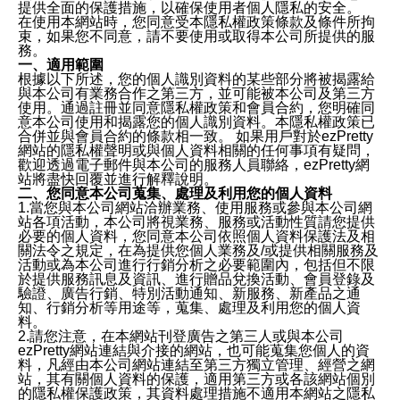
提供全面的保護措施，以確保使用者個人隱私的安全。
在使用本網站時，您同意受本隱私權政策條款及條件所拘
束，如果您不同意，請不要使用或取得本公司所提供的服
務。
一、適用範圍
根據以下所述，您的個人識別資料的某些部分將被揭露給
與本公司有業務合作之第三方，並可能被本公司及第三方
使用。通過註冊並同意隱私權政策和會員合約，您明確同
意本公司使用和揭露您的個人識別資料。本隱私權政策已
合併並與會員合約的條款相一致。 如果用戶對於ezPretty
網站的隱私權聲明或與個人資料相關的任何事項有疑問，
歡迎透過電子郵件與本公司的服務人員聯絡，ezPretty網
站將盡快回覆並進行解釋說明。
二、您同意本公司蒐集、處理及利用您的個人資料
1.當您與本公司網站洽辦業務、使用服務或參與本公司網
站各項活動，本公司將視業務、服務或活動性質請您提供
必要的個人資料，您同意本公司依照個人資料保護法及相
關法令之規定，在為提供您個人業務及/或提供相關服務及
活動或為本公司進行行銷分析之必要範圍內，包括但不限
於提供服務訊息及資訊、進行贈品兌換活動、會員登錄及
驗證、廣告行銷、特別活動通知、新服務、新產品之通
知、行銷分析等用途等，蒐集、處理及利用您的個人資
料。
2.請您注意，在本網站刊登廣告之第三人或與本公司
ezPretty網站連結與介接的網站，也可能蒐集您個人的資
料，凡經由本公司網站連結至第三方獨立管理、經營之網
站，其有關個人資料的保護，適用第三方或各該網站個別
的隱私權保護政策，其資料處理措施不適用本網站之隱私