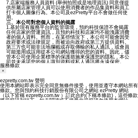
7.店家端服務人員資料 (舉例拍照或是地理資訊) 同意僅提
供所屬店家管理人員可以使用消費者的作品集資料和員工
打卡個人圖像行為。本公司及ezPretty平台不會做任何使
用。
三、本公司對您個人資料的揭露
1.基於現有服務平台的監管環境，預約科技保證不會揭露
任何店家的營運資訊，且預約科技和店家均不能洩露消費
者的個人資料。然而，在某些情況下，本公司可能會因受
政府要求或法律規定，而被迫向政府或第三方提供資料。
第三方也可能非法地攔截或存取傳輸的私人通訊，或會員
可能濫用或誤用從本公司網站獲得的您的資料。因此，儘
管本公司使用企業標準的保護措施來保護您的隱私，本公
司並未承諾您的個人識別資料或私人通訊將永遠保密。
服務條款
2.根據本公司的政策，本公司不會將涉及您的個人識別資
×
料出租或出售給第三方。
3. 本公司、所屬集團、關係企業或與其合作行銷之第三方
ezpretty.com.tw 聲明
業務合作公司會在您同意之情形下，始得利用您的個人資
使用本網站即表示完全同意無條件接受，使用並遵守本網站所有
料於行銷活動資訊、商品訊息或新服務等相關行銷，且於
條款。您與預約科技行銷股份有限公司之網站 ezPretty 網站
首次行銷時，將提供您表示拒絕行銷之方式，本公司不會
（以下皆稱 ezpretty.com.tw ）訂此合約(下稱本條款)，這些條款
向您索取相關費用。如您拒絕接受行銷服務或嗣後欲拒絕
將規範詳列於下。如未閱讀或不接受此規範請勿使用本網站，一
時，均可隨時通知本公司，本公司、所屬集團、關係企業
旦使用本網站的全部或任何一部份，表示同ezpretty.com.tw意接
或與其合作行銷之第三方業務合作公司或第三方業務合作
受本網站所有規範的約束。
公司將立即停止利用您的個人資料行銷。
免責規範
四、個人資料利用之期間、地區、對象及方式如下
您要注意，ezpretty.com.tw 不保證本網站上所發佈的資訊均無
1.期間：您同意於本公司存續期間或依法令之資料保存期
誤，在使用本網站時，您要意識到本網站上所發佈的有關預約店
間內，以及您的個人資料蒐集之目的消失或期限屆滿時，
家的詳細資訊，以及與預訂服務相關資訊在內的其他各種資訊，
本公司得繼續保存、處理或利用您的個人資料。
均可能不準確或是存在拼寫錯誤。您在本網站上所進行的所有預
2.地區：就中華民國領域內。