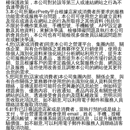
權保護政策，本公司對於該等第三人或連結網站之行為不
負連帶責任。
3.本公司所屬ezPretty平台根據店家或消費者所要求的服務
功能需求或服務平台問題，本公司可使用您之前建立資料
及現在或過去在網站上的行為所取得之其他資料 (包括但
不限於手機作業系統、手機型號、手機帳號、APP設定參
數及其他資料)，來解決爭議、檢修障礙問題及執行本公司
的會員合約，本公司也有可能檢視多個會員以確認問題所
在或解決爭議。
4.您(店家或消費者)同意本公司之營運平台、集團內部、關
係企業、與有合作關係之業務夥伴交叉行銷使用，使用去
除個人識別化資料來強化統計分析網站利用方式、提升本
公司服務的內容及產品，進而提升本公司的市場行銷及促
銷、並且根據客戶的需求定義個人化製服務介面、網頁設
計及服務，這些使用改善並且調整本公司的網站使其更符
合您的需求。
5.您同意您(店家或消費者)本公司集團內部、關係企業、與
有合作關係之業務夥伴使用您的去識別化個人資料與您您
聯絡，並傳送那些可能符合您興趣的訊息給您，例如特定
標題廣告、優惠內容、行政通知、產品內容及有關您使用
網站的訊息。透過接受會員合約及隱私權政策，您明示同
意收取此項訊息。如不願意,可以利用電子郵件和服務人員
聯絡請客服取消功能。
6.針對已註冊認證店家或是消費者，當執行預約或是線上
支付，平台營運需求將會使用 email，姓名，手機，授權
之通訊帳號，來推播系統資訊或提醒訊息，以提升服務體
驗價值。如不願意,可以利用電子郵件和服務人員聯絡請客
服取消功能。