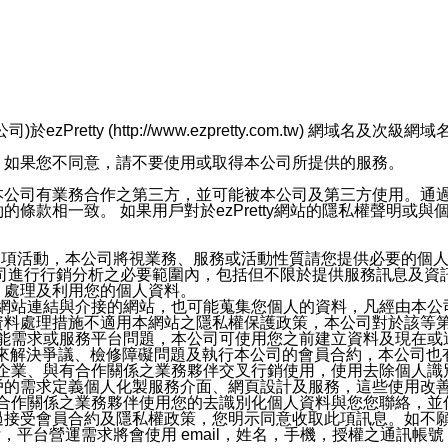
retty (http://www.ezpretty.com.tw) 網
，如果您不同意，請不要使用或取得本公司所提供的服務。
本公司有業務合作之第三方，並可能被本公司及第三方使用。通
條款相一致。 如果用戶對於ezPretty網站的隱私權聲明或
各項活動，本公司將視業務、服務或活動性質請您提供必要的個
公司進行行銷分析之必要範圍內，包括但不限於提供服務訊息及資
、處理及利用您的個人資料。
etty網站連結與介接的網站，也可能蒐集您個人的資料，凡經由
資料處理措施不適用本網站之隱私權保護政策，本公司對於該等
服務功能需求或服務平台問題，本公司可使用您之前建立資料及現在
，來解決爭議、檢修障礙問題及執行本公司的會員合約，本公司
關係企業、與有合作關係之業務夥伴交叉行銷使用，使用去除個人
戶的需求定義個人化製服務介面、網頁設計及服務，這些使用改
與有合作關係之業務夥伴使用您的去識別化個人資料與您您聯絡，
接受會員合約及隱私權政策，您明示同意收取此項訊息。如不願
，平台營運需求將會使用 email，姓名，手機，授權之通訊