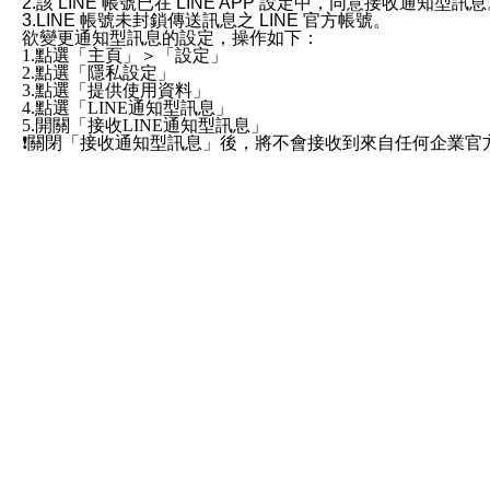
2.該 LINE 帳號已在 LINE APP 設定中，同意接收通知型訊
3.LINE 帳號未封鎖傳送訊息之 LINE 官方帳號。
欲變更通知型訊息的設定，操作如下：
1.點選「主頁」＞「設定」
2.點選「隱私設定」
3.點選「提供使用資料」
4.點選「LINE通知型訊息」
5.開關「接收LINE通知型訊息」
❗️關閉「接收通知型訊息」後，將不會接收到來自任何企業