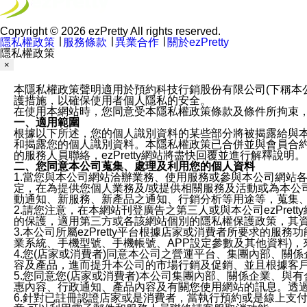
Copyright © 2026 ezPretty All rights reserved.
隱私權政策
∣
服務條款
∣
異業合作
∣
關於ezPretty
隱私權政策
×
本隱私權政策聲明適用於預約科技行銷股份有限公司(下稱本公司)於ezP
護措施，以確保使用者個人隱私的安全。
在使用本網站時，您同意受本隱私權政策條款及條件所拘束
一、適用範圍
根據以下所述，您的個人識別資料的某些部分將被揭露給與
和揭露您的個人識別資料。本隱私權政策已合併並與會員合約的
的服務人員聯絡，ezPretty網站將盡快回覆並進行解釋說明。
二、您同意本公司蒐集、處理及利用您的個人資料
1.當您與本公司網站洽辦業務、使用服務或參與本公司網站
定，在為提供您個人業務及/或提供相關服務及活動或為本
動通知、新服務、新產品之通知、行銷分析等用途等，蒐集
2.請您注意，在本網站刊登廣告之第三人或與本公司ezPr
的保護，適用第三方或各該網站個別的隱私權保護政策，其
3.本公司所屬ezPretty平台根據店家或消費者所要求的
業系統、手機型號、手機帳號、APP設定參數及其他資料)
4.您(店家或消費者)同意本公司之營運平台、集團內部、
容及產品，進而提升本公司的市場行銷及促銷、並且根據客
5.您同意您(店家或消費者)本公司集團內部、關係企業、
惠內容、行政通知、產品內容及有關您使用網站的訊息。透過
6.針對已註冊認證店家或是消費者，當執行預約或是線上支付