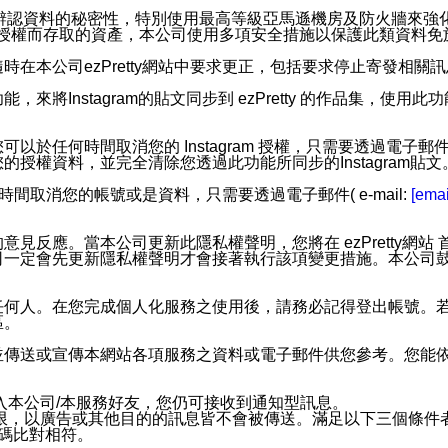
您個人辨認資料的秘密性，特別使用最高等級亞馬遜機房及防火牆來
失及未經授權而存取的資產，本公司使用多項安全措施以保護此類資料
在本公司ezPretty網站中要求更正，包括要求停止寄發相關
步功能，來將Instagram的貼文同步到 ezPretty 的作品集，使
步功能，您可以於任何時間取消您的 Instagram 授權，只需要
授權資料，並完全清除您透過此功能所同步的Instagram貼文
時間取消您的帳號或是資料，只需要透過電子郵件( e-mail:
[emai
應。當本公司更新此隱私權聲明，您將在 ezPretty網站 首頁
定會先更新隱私權聲明才會接著執行該項變更措施。本公司鼓勵您定
任何人。在您完成個人化服務之使用後，請務必記得登出帳號。
區。
並傳送或宣傳本網站各項服務之資料或電子郵件供您參考。您能
入本公司/本服務好友，您仍可接收到通知型訊息。
限，以廣告或其他目的的訊息皆不會被傳送。滿足以下三個條件
號碼比對相符。