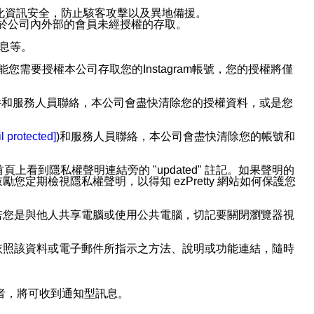
強化資訊安全，防止駭客攻擊以及異地備援。
免於公司內外部的會員未經授權的存取。
訊息等。
用此功能您需要授權本公司存取您的Instagram帳號，您的授權將僅
透過電子郵件和服務人員聯絡，本公司會盡快清除您的授權資料，或是您
。
l protected]
)和服務人員聯絡，本公司會盡快清除您的帳號和
上看到隱私權聲明連結旁的 "updated" 註記。如果聲明的
期檢視隱私權聲明，以得知 ezPretty 網站如何保護您
若您是與他人共享電腦或使用公共電腦，切記要關閉瀏覽器視
依照該資料或電子郵件所指示之方法、說明或功能連結，隨時
者，將可收到通知型訊息。