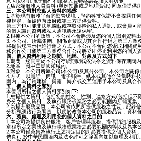
意,可以利用電子郵件和服務人員聯絡請客服取消功能。
7.店家端服務人員資料 (舉例拍照或是地理資訊) 同意僅提
三、本公司對您個人資料的揭露
1.基於現有服務平台的監管環境，預約科技保證不會揭露任
律規定，而被迫向政府或第三方提供資料。
第三方也可能非法地攔截或存取傳輸的私人通訊，或會員可
的個人識別資料或私人通訊將永遠保密。
2.根據本公司的政策，本公司不會將涉及您的個人識別資料
3. 本公司、所屬集團、關係企業或與其合作行銷之第三方
將提供您表示拒絕行銷之方式，本公司不會向您索取相關費
務合作公司或第三方業務合作公司將立即停止利用您的個人
四、個人資料利用之期間、地區、對象及方式如下
1.期間：您同意於本公司存續期間或依法令之資料保存期間
2.地區：就中華民國領域內。
3.對象：本公司所屬公司(本公司)及其分公司、本公司之關
4.方式：以電話、簡訊、電子郵件、紙本或其他合於當時科
圍內，為行銷建檔、揭露、轉介或交互運用予本公司及其合
五、個人資料之類別
本聲明所指之個人資料類別如下:
1.您提供之資料，包括您的姓名、性別、連絡方式(包括但不
身分之個人資料，及執行職務或業務之必要範圍內所需蒐集
2.為提升服務品質，本公司會依照所提供服務之性質，記錄
分析和網路行為調查，以便於改善本公司的服務品質，資料
六、蒐集、處理及利用您的個人資料之目的
1.本公司為提供良好服務、客戶管理與服務、提供預約服務
章程所定之業務及執行職務或業務之必要範圍內等以及為本
2.本公司僅蒐集為執行上述特定目的所必要提供之個人資料
傳真)，於中華民國境內及法令許可之範圍內加以處理及利用