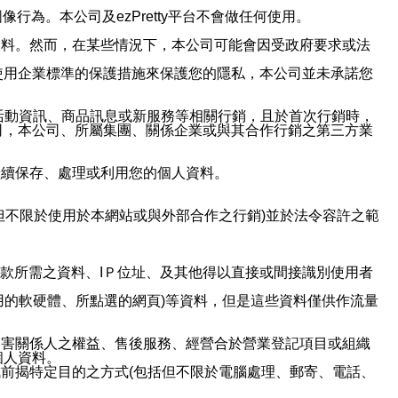
行為。本公司及ezPretty平台不會做任何使用。
資料。然而，在某些情況下，本公司可能會因受政府要求或法
使用企業標準的保護措施來保護您的隱私，本公司並未承諾您
活動資訊、商品訊息或新服務等相關行銷，且於首次行銷時，
司，本公司、所屬集團、關係企業或與其合作行銷之第三方業
繼續保存、處理或利用您的個人資料。
但不限於使用於本網站或與外部合作之行銷)並於法令容許之範
或付款所需之資料、IＰ位址、及其他得以直接或間接識別使用者
用的軟硬體、所點選的網頁)等資料，但是這些資料僅供作流量
利害關係人之權益、售後服務、經營合於營業登記項目或組織
個人資料。
前揭特定目的之方式(包括但不限於電腦處理、郵寄、電話、