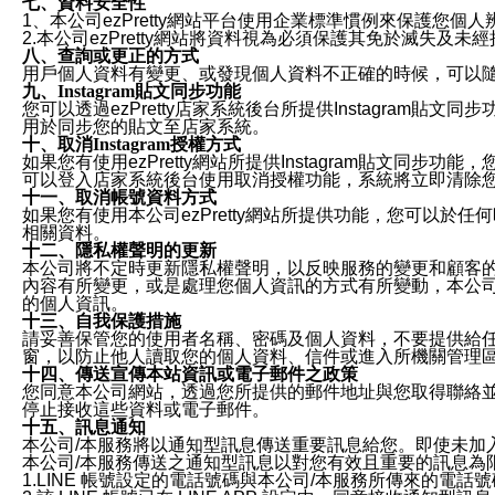
七、資料安全性
1、本公司ezPretty網站平台使用企業標準慣例來保護
2.本公司ezPretty網站將資料視為必須保護其免於滅
八、查詢或更正的方式
用戶個人資料有變更、或發現個人資料不正確的時候，可以隨時
九、Instagram貼文同步功能
您可以透過ezPretty店家系統後台所提供Instagram貼文同
用於同步您的貼文至店家系統。
十、取消Instagram授權方式
如果您有使用ezPretty網站所提供Instagram貼文同
可以登入店家系統後台使用取消授權功能，系統將立即清除您的
十一、取消帳號資料方式
如果您有使用本公司ezPretty網站所提供功能，您可以於任何
相關資料。
十二、隱私權聲明的更新
本公司將不定時更新隱私權聲明，以反映服務的變更和顧客的意見反
內容有所變更，或是處理您個人資訊的方式有所變動，本公司一
的個人資訊。
十三、自我保護措施
請妥善保管您的使用者名稱、密碼及個人資料，不要提供給
窗，以防止他人讀取您的個人資料、信件或進入所機關管理
十四、傳送宣傳本站資訊或電子郵件之政策
您同意本公司網站，透過您所提供的郵件地址與您取得聯絡
停止接收這些資料或電子郵件。
十五、訊息通知
本公司/本服務將以通知型訊息傳送重要訊息給您。即使未加
本公司/本服務傳送之通知型訊息以對您有效且重要的訊息為
1.LINE 帳號設定的電話號碼與本公司/本服務所傳來的電話