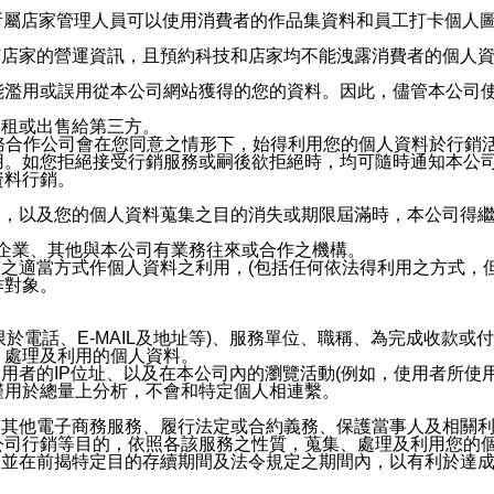
供所屬店家管理人員可以使用消費者的作品集資料和員工打卡個人圖像
何店家的營運資訊，且預約科技和店家均不能洩露消費者的個人
能濫用或誤用從本公司網站獲得的您的資料。因此，儘管本公司
出租或出售給第三方。
業務合作公司會在您同意之情形下，始得利用您的個人資料於行銷
用。如您拒絕接受行銷服務或嗣後欲拒絕時，均可隨時通知本公
資料行銷。
內，以及您的個人資料蒐集之目的消失或期限屆滿時，本公司得
係企業、其他與本公司有業務往來或合作之機構。
技之適當方式作個人資料之利用，(包括任何依法得利用之方式，
作對象。
限於電話、E-MAIL及地址等)、服務單位、職稱、為完成收款
、處理及利用的個人資料。
使用者的IP位址、以及在本公司內的瀏覽活動(例如，使用者所使
僅用於總量上分析，不會和特定個人相連繫。
及其他電子商務服務、履行法定或合約義務、保護當事人及相關
公司行銷等目的，依照各該服務之性質，蒐集、處理及利用您的
，並在前揭特定目的存續期間及法令規定之期間內，以有利於達成
。