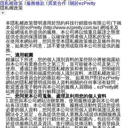
隱私權政策
∣
服務條款
∣
異業合作
∣
關於ezPretty
隱私權政策
×
本隱私權政策聲明適用於預約科技行銷股份有限公司(下稱
本公司)於ezPretty (http://www.ezpretty.com.tw) 網域名及
次級網域名所提供的服務。本公司將以慎重且嚴謹之態度
提供全面的保護措施，以確保使用者個人隱私的安全。
在使用本網站時，您同意受本隱私權政策條款及條件所拘
束，如果您不同意，請不要使用或取得本公司所提供的服
務。
一、適用範圍
根據以下所述，您的個人識別資料的某些部分將被揭露給
與本公司有業務合作之第三方，並可能被本公司及第三方
使用。通過註冊並同意隱私權政策和會員合約，您明確同
意本公司使用和揭露您的個人識別資料。本隱私權政策已
合併並與會員合約的條款相一致。 如果用戶對於ezPretty
網站的隱私權聲明或與個人資料相關的任何事項有疑問，
歡迎透過電子郵件與本公司的服務人員聯絡，ezPretty網
站將盡快回覆並進行解釋說明。
二、您同意本公司蒐集、處理及利用您的個人資料
1.當您與本公司網站洽辦業務、使用服務或參與本公司網
站各項活動，本公司將視業務、服務或活動性質請您提供
必要的個人資料，您同意本公司依照個人資料保護法及相
關法令之規定，在為提供您個人業務及/或提供相關服務及
活動或為本公司進行行銷分析之必要範圍內，包括但不限
於提供服務訊息及資訊、進行贈品兌換活動、會員登錄及