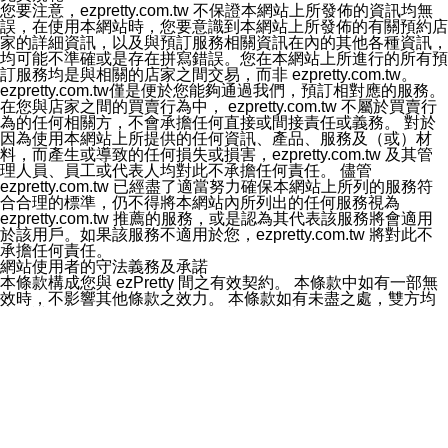
六、蒐集、處理及利用您的個人資料之目的
您要注意，ezpretty.com.tw 不保證本網站上所發佈的資訊均無
1.本公司為提供良好服務、客戶管理與服務、提供預約服
誤，在使用本網站時，您要意識到本網站上所發佈的有關預約店
務及其他電子商務服務、履行法定或合約義務、保護當事
家的詳細資訊，以及與預訂服務相關資訊在內的其他各種資訊，
人及相關利害關係人之權益、售後服務、經營合於營業登
均可能不準確或是存在拼寫錯誤。您在本網站上所進行的所有預
記項目或組織章程所定之業務及執行職務或業務之必要範
訂服務均是與相關的店家之間交易，而非 ezpretty.com.tw。
圍內等以及為本公司行銷等目的，依照各該服務之性質，
ezpretty.com.tw僅是便於您能夠通過我們，預訂相對應的服務。
蒐集、處理及利用您的個人資料。
在您與店家之間的買賣行為中， ezpretty.com.tw 不屬於買賣行
2.本公司僅蒐集為執行上述特定目的所必要提供之個人資
為的任何相關方，不會承擔任何直接或間接責任或義務。 對於
料，並在前揭特定目的存續期間及法令規定之期間內，以
因為使用本網站上所提供的任何資訊、產品、服務及（或）材
有利於達成前揭特定目的之方式(包括但不限於電腦處理、
料，而產生或導致的任何損失或損害，ezpretty.com.tw 及其管
郵寄、電話、傳真)，於中華民國境內及法令許可之範圍內
理人員、員工或代表人均對此不承擔任何責任。 儘管
加以處理及利用。
ezpretty.com.tw 已經盡了適當努力確保本網站上所列的服務符
七、資料安全性
合合理的標準，仍不得將本網站內所列出的任何服務視為
1、本公司ezPretty網站平台使用企業標準慣例來保護您個
ezpretty.com.tw 推薦的服務，或是認為其代表該服務將會適用
人辨認資料的秘密性，特別使用最高等級亞馬遜機房及防
於該用戶。如果該服務不適用於您，ezpretty.com.tw 將對此不
火牆來強化資訊安全，防止駭客攻擊以及異地備援。
承擔任何責任。
2.本公司ezPretty網站將資料視為必須保護其免於滅失及未
網站使用者的守法義務及承諾
經授權而存取的資產，本公司使用多項安全措施以保護此
本條款構成您與 ezPretty 間之有效契約。 本條款中如有一部無
類資料免於公司內外部的會員未經授權的存取。
效時，不影響其他條款之效力。 本條款如有未盡之處，雙方均
八、查詢或更正的方式
應依誠實信用、平等互惠原則，共商解決之道。
用戶個人資料有變更、或發現個人資料不正確的時候，可
年齡和責任
以隨時在本公司ezPretty網站中要求更正，包括要求停止
你向 ezpretty.com.tw您確認您已經達到使用本網站的合法年
寄發相關訊息等。
齡。可以針對您在使用本網站時產生的任何責任，形成有約束力
九、Instagram貼文同步功能
的法律責任。您理解使用本網站時及他人使用您的登錄資訊使用
您可以透過ezPretty店家系統後台所提供Instagram貼文同
本網站時所產生的交易責任。
步功能，來將Instagram的貼文同步到 ezPretty 的作品集，
網站連結
使用此功能您需要授權本公司存取您的Instagram帳號，您
本網站可能包含有通往ezpretty.com.tw以外的其他方所運營網站
的授權將僅用於同步您的貼文至店家系統。
的超連結。此類超連結僅提供用於參考。此類網站不是由