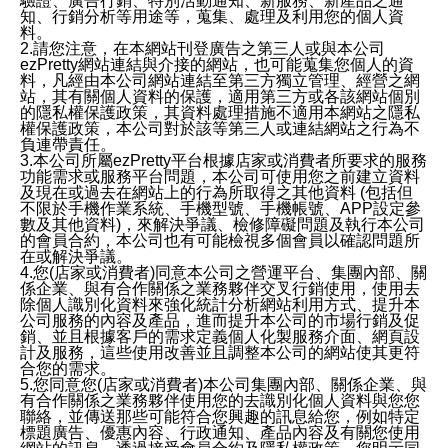
驗證、廣告行銷、特別活動通知、新服務、新產品之通
知、行銷分析等用途等，蒐集、處理及利用您的個人資
料。
2.請您注意，在本網站刊登廣告之第三人或與本公司
ezPretty網站連結與介接的網站，也可能蒐集您個人的資
料，凡經由本公司網站連結至第三方獨立管理、經營之網
站，其有關個人資料的保護，適用第三方或各該網站個別
的隱私權保護政策，其資料處理措施不適用本網站之隱私
權保護政策，本公司對於該等第三人或連結網站之行為不
負連帶責任。
3.本公司所屬ezPretty平台根據店家或消費者所要求的服務
功能需求或服務平台問題，本公司可使用您之前建立資料
及現在或過去在網站上的行為所取得之其他資料 (包括但
不限於手機作業系統、手機型號、手機帳號、APP設定參
數及其他資料)，來解決爭議、檢修障礙問題及執行本公司
的會員合約，本公司也有可能檢視多個會員以確認問題所
在或解決爭議。
4.您(店家或消費者)同意本公司之營運平台、集團內部、關
係企業、與有合作關係之業務夥伴交叉行銷使用，使用去
除個人識別化資料來強化統計分析網站利用方式、提升本
公司服務的內容及產品，進而提升本公司的市場行銷及促
銷、並且根據客戶的需求定義個人化製服務介面、網頁設
計及服務，這些使用改善並且調整本公司的網站使其更符
合您的需求。
5.您同意您(店家或消費者)本公司集團內部、關係企業、與
有合作關係之業務夥伴使用您的去識別化個人資料與您您
聯絡，並傳送那些可能符合您興趣的訊息給您，例如特定
標題廣告、優惠內容、行政通知、產品內容及有關您使用