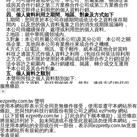
時，均可隨時通知本公司，本公司、所屬集團、關係企業
或與其合作行銷之第三方業務合作公司或第三方業務合作
公司將立即停止利用您的個人資料行銷。
四、個人資料利用之期間、地區、對象及方式如下
1.期間：您同意於本公司存續期間或依法令之資料保存期
間內，以及您的個人資料蒐集之目的消失或期限屆滿時，
本公司得繼續保存、處理或利用您的個人資料。
2.地區：就中華民國領域內。
3.對象：本公司所屬公司(本公司)及其分公司、本公司之關
係企業、其他與本公司有業務往來或合作之機構。
4.方式：以電話、簡訊、電子郵件、紙本或其他合於當時
科技之適當方式作個人資料之利用，(包括任何依法得利用
之方式，但不限於使用於本網站或與外部合作之行銷)並於
法令容許之範圍內，為行銷建檔、揭露、轉介或交互運用
予本公司及其合作對象。
五、個人資料之類別
本聲明所指之個人資料類別如下:
1.您提供之資料，包括您的姓名、性別、連絡方式(包括但
服務條款
不限於電話、E-MAIL及地址等)、服務單位、職稱、為完
×
成收款或付款所需之資料、IＰ位址、及其他得以直接或間
接識別使用者身分之個人資料，及執行職務或業務之必要
ezpretty.com.tw 聲明
範圍內所需蒐集、處理及利用的個人資料。
使用本網站即表示完全同意無條件接受，使用並遵守本網站所有
2.為提升服務品質，本公司會依照所提供服務之性質，記
條款。您與預約科技行銷股份有限公司之網站 ezPretty 網站
錄使用者的IP位址、以及在本公司內的瀏覽活動(例如，使
（以下皆稱 ezpretty.com.tw ）訂此合約(下稱本條款)，這些條款
用者所使用的軟硬體、所點選的網頁)等資料，但是這些資
將規範詳列於下。如未閱讀或不接受此規範請勿使用本網站，一
料僅供作流量分析和網路行為調查，以便於改善本公司的
旦使用本網站的全部或任何一部份，表示同ezpretty.com.tw意接
服務品質，資料僅用於總量上分析，不會和特定個人相連
受本網站所有規範的約束。
繫。
免責規範