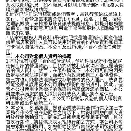
網站的訊息。透過接受會員合約及隱私權政策，您明示同
意收取此項訊息。如不願意,可以利用電子郵件和服務人員
聯絡請客服取消功能。
6.針對已註冊認證店家或是消費者，當執行預約或是線上
支付，平台營運需求將會使用 email，姓名，手機，授權
之通訊帳號，來推播系統資訊或提醒訊息，以提升服務體
驗價值。如不願意,可以利用電子郵件和服務人員聯絡請客
服取消功能。
7.店家端服務人員資料 (舉例拍照或是地理資訊) 同意僅提
供所屬店家管理人員可以使用消費者的作品集資料和員工
打卡個人圖像行為。本公司及ezPretty平台不會做任何使
用。
三、本公司對您個人資料的揭露
1.基於現有服務平台的監管環境，預約科技保證不會揭露
任何店家的營運資訊，且預約科技和店家均不能洩露消費
者的個人資料。然而，在某些情況下，本公司可能會因受
政府要求或法律規定，而被迫向政府或第三方提供資料。
第三方也可能非法地攔截或存取傳輸的私人通訊，或會員
可能濫用或誤用從本公司網站獲得的您的資料。因此，儘
管本公司使用企業標準的保護措施來保護您的隱私，本公
司並未承諾您的個人識別資料或私人通訊將永遠保密。
2.根據本公司的政策，本公司不會將涉及您的個人識別資
料出租或出售給第三方。
3. 本公司、所屬集團、關係企業或與其合作行銷之第三方
業務合作公司會在您同意之情形下，始得利用您的個人資
料於行銷活動資訊、商品訊息或新服務等相關行銷，且於
首次行銷時，將提供您表示拒絕行銷之方式，本公司不會
向您索取相關費用。如您拒絕接受行銷服務或嗣後欲拒絕