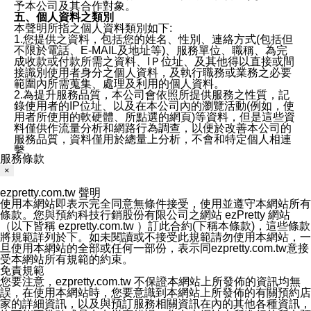
予本公司及其合作對象。
五、個人資料之類別
本聲明所指之個人資料類別如下:
1.您提供之資料，包括您的姓名、性別、連絡方式(包括但
不限於電話、E-MAIL及地址等)、服務單位、職稱、為完
成收款或付款所需之資料、IＰ位址、及其他得以直接或間
接識別使用者身分之個人資料，及執行職務或業務之必要
範圍內所需蒐集、處理及利用的個人資料。
2.為提升服務品質，本公司會依照所提供服務之性質，記
錄使用者的IP位址、以及在本公司內的瀏覽活動(例如，使
用者所使用的軟硬體、所點選的網頁)等資料，但是這些資
料僅供作流量分析和網路行為調查，以便於改善本公司的
服務品質，資料僅用於總量上分析，不會和特定個人相連
繫。
服務條款
六、蒐集、處理及利用您的個人資料之目的
×
1.本公司為提供良好服務、客戶管理與服務、提供預約服
務及其他電子商務服務、履行法定或合約義務、保護當事
ezpretty.com.tw 聲明
人及相關利害關係人之權益、售後服務、經營合於營業登
使用本網站即表示完全同意無條件接受，使用並遵守本網站所有
記項目或組織章程所定之業務及執行職務或業務之必要範
條款。您與預約科技行銷股份有限公司之網站 ezPretty 網站
圍內等以及為本公司行銷等目的，依照各該服務之性質，
（以下皆稱 ezpretty.com.tw ）訂此合約(下稱本條款)，這些條款
蒐集、處理及利用您的個人資料。
將規範詳列於下。如未閱讀或不接受此規範請勿使用本網站，一
2.本公司僅蒐集為執行上述特定目的所必要提供之個人資
旦使用本網站的全部或任何一部份，表示同ezpretty.com.tw意接
料，並在前揭特定目的存續期間及法令規定之期間內，以
受本網站所有規範的約束。
有利於達成前揭特定目的之方式(包括但不限於電腦處理、
免責規範
郵寄、電話、傳真)，於中華民國境內及法令許可之範圍內
您要注意，ezpretty.com.tw 不保證本網站上所發佈的資訊均無
加以處理及利用。
誤，在使用本網站時，您要意識到本網站上所發佈的有關預約店
七、資料安全性
家的詳細資訊，以及與預訂服務相關資訊在內的其他各種資訊，
1、本公司ezPretty網站平台使用企業標準慣例來保護您個