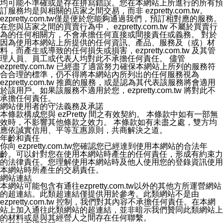
均可能不準確或是存在拼寫錯誤。您在本網站上所進行的所有預
人辨認資料的秘密性，特別使用最高等級亞馬遜機房及防
訂服務均是與相關的店家之間交易，而非 ezpretty.com.tw。
火牆來強化資訊安全，防止駭客攻擊以及異地備援。
ezpretty.com.tw僅是便於您能夠通過我們，預訂相對應的服務。
2.本公司ezPretty網站將資料視為必須保護其免於滅失及未
在您與店家之間的買賣行為中， ezpretty.com.tw 不屬於買賣行
經授權而存取的資產，本公司使用多項安全措施以保護此
為的任何相關方，不會承擔任何直接或間接責任或義務。 對於
類資料免於公司內外部的會員未經授權的存取。
因為使用本網站上所提供的任何資訊、產品、服務及（或）材
八、查詢或更正的方式
料，而產生或導致的任何損失或損害，ezpretty.com.tw 及其管
用戶個人資料有變更、或發現個人資料不正確的時候，可
理人員、員工或代表人均對此不承擔任何責任。 儘管
以隨時在本公司ezPretty網站中要求更正，包括要求停止
ezpretty.com.tw 已經盡了適當努力確保本網站上所列的服務符
寄發相關訊息等。
合合理的標準，仍不得將本網站內所列出的任何服務視為
九、Instagram貼文同步功能
ezpretty.com.tw 推薦的服務，或是認為其代表該服務將會適用
您可以透過ezPretty店家系統後台所提供Instagram貼文同
於該用戶。如果該服務不適用於您，ezpretty.com.tw 將對此不
步功能，來將Instagram的貼文同步到 ezPretty 的作品集，
承擔任何責任。
使用此功能您需要授權本公司存取您的Instagram帳號，您
網站使用者的守法義務及承諾
的授權將僅用於同步您的貼文至店家系統。
本條款構成您與 ezPretty 間之有效契約。 本條款中如有一部無
十、取消Instagram授權方式
效時，不影響其他條款之效力。 本條款如有未盡之處，雙方均
如果您有使用ezPretty網站所提供Instagram貼文同步功
應依誠實信用、平等互惠原則，共商解決之道。
能，您可以於任何時間取消您的 Instagram 授權，只需要
年齡和責任
透過電子郵件和服務人員聯絡，本公司會盡快清除您的授
你向 ezpretty.com.tw您確認您已經達到使用本網站的合法年
權資料，或是您可以登入店家系統後台使用取消授權功
齡。可以針對您在使用本網站時產生的任何責任，形成有約束力
能，系統將立即清除您的授權資料，並完全清除您透過此
的法律責任。您理解使用本網站時及他人使用您的登錄資訊使用
功能所同步的Instagram貼文。
本網站時所產生的交易責任。
十一、取消帳號資料方式
網站連結
如果您有使用本公司ezPretty網站所提供功能，您可以於
本網站可能包含有通往ezpretty.com.tw以外的其他方所運營網站
任何時間取消您的帳號或是資料，只需要透過電子郵件( e-
的超連結。此類超連結僅提供用於參考。此類網站不是由
mail:
[email protected]
)和服務人員聯絡，本公司會盡快清
ezpretty.com.tw 控制，我們對其內容不承擔任何責任。在本網
除您的帳號和相關資料。
站上加入通往此類網站的超連結，並非暗示我們贊同此類網站上
十二、隱私權聲明的更新
的材料或是與其經營人之間存在任何聯繫。
本公司將不定時更新隱私權聲明，以反映服務的變更和顧