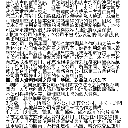
任何店家的營運資訊，且預約科技和店家均不能洩露消費
者的個人資料。然而，在某些情況下，本公司可能會因受
政府要求或法律規定，而被迫向政府或第三方提供資料。
第三方也可能非法地攔截或存取傳輸的私人通訊，或會員
可能濫用或誤用從本公司網站獲得的您的資料。因此，儘
管本公司使用企業標準的保護措施來保護您的隱私，本公
司並未承諾您的個人識別資料或私人通訊將永遠保密。
2.根據本公司的政策，本公司不會將涉及您的個人識別資
料出租或出售給第三方。
3. 本公司、所屬集團、關係企業或與其合作行銷之第三方
業務合作公司會在您同意之情形下，始得利用您的個人資
料於行銷活動資訊、商品訊息或新服務等相關行銷，且於
首次行銷時，將提供您表示拒絕行銷之方式，本公司不會
向您索取相關費用。如您拒絕接受行銷服務或嗣後欲拒絕
時，均可隨時通知本公司，本公司、所屬集團、關係企業
或與其合作行銷之第三方業務合作公司或第三方業務合作
公司將立即停止利用您的個人資料行銷。
四、個人資料利用之期間、地區、對象及方式如下
1.期間：您同意於本公司存續期間或依法令之資料保存期
間內，以及您的個人資料蒐集之目的消失或期限屆滿時，
本公司得繼續保存、處理或利用您的個人資料。
2.地區：就中華民國領域內。
3.對象：本公司所屬公司(本公司)及其分公司、本公司之關
係企業、其他與本公司有業務往來或合作之機構。
4.方式：以電話、簡訊、電子郵件、紙本或其他合於當時
科技之適當方式作個人資料之利用，(包括任何依法得利用
之方式，但不限於使用於本網站或與外部合作之行銷)並於
法令容許之範圍內，為行銷建檔、揭露、轉介或交互運用