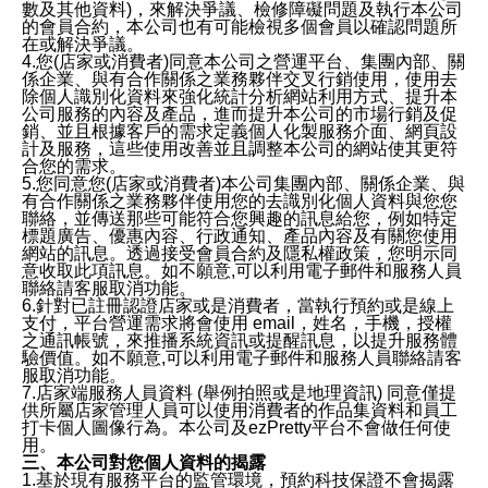
數及其他資料)，來解決爭議、檢修障礙問題及執行本公司
的會員合約，本公司也有可能檢視多個會員以確認問題所
在或解決爭議。
4.您(店家或消費者)同意本公司之營運平台、集團內部、關
係企業、與有合作關係之業務夥伴交叉行銷使用，使用去
除個人識別化資料來強化統計分析網站利用方式、提升本
公司服務的內容及產品，進而提升本公司的市場行銷及促
銷、並且根據客戶的需求定義個人化製服務介面、網頁設
計及服務，這些使用改善並且調整本公司的網站使其更符
合您的需求。
5.您同意您(店家或消費者)本公司集團內部、關係企業、與
有合作關係之業務夥伴使用您的去識別化個人資料與您您
聯絡，並傳送那些可能符合您興趣的訊息給您，例如特定
標題廣告、優惠內容、行政通知、產品內容及有關您使用
網站的訊息。透過接受會員合約及隱私權政策，您明示同
意收取此項訊息。如不願意,可以利用電子郵件和服務人員
聯絡請客服取消功能。
6.針對已註冊認證店家或是消費者，當執行預約或是線上
支付，平台營運需求將會使用 email，姓名，手機，授權
之通訊帳號，來推播系統資訊或提醒訊息，以提升服務體
驗價值。如不願意,可以利用電子郵件和服務人員聯絡請客
服取消功能。
7.店家端服務人員資料 (舉例拍照或是地理資訊) 同意僅提
供所屬店家管理人員可以使用消費者的作品集資料和員工
打卡個人圖像行為。本公司及ezPretty平台不會做任何使
用。
三、本公司對您個人資料的揭露
1.基於現有服務平台的監管環境，預約科技保證不會揭露