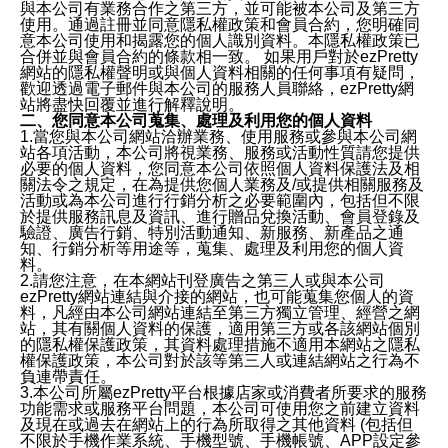
與本公司有業務合作之第三方，並可能被本公司及第三方
使用。通過註冊並同意隱私權政策和會員合約，您明確同
意本公司使用和揭露您的個人識別資料。本隱私權政策已
合併並與會員合約的條款相一致。 如果用戶對於ezPretty
網站的隱私權聲明或與個人資料相關的任何事項有疑問，
歡迎透過電子郵件與本公司的服務人員聯絡，ezPretty網
站將盡快回覆並進行解釋說明。
二、您同意本公司蒐集、處理及利用您的個人資料
1.當您與本公司網站洽辦業務、使用服務或參與本公司網
站各項活動，本公司將視業務、服務或活動性質請您提供
必要的個人資料，您同意本公司依照個人資料保護法及相
關法令之規定，在為提供您個人業務及/或提供相關服務及
活動或為本公司進行行銷分析之必要範圍內，包括但不限
於提供服務訊息及資訊、進行贈品兌換活動、會員登錄及
驗證、廣告行銷、特別活動通知、新服務、新產品之通
知、行銷分析等用途等，蒐集、處理及利用您的個人資
料。
2.請您注意，在本網站刊登廣告之第三人或與本公司
ezPretty網站連結與介接的網站，也可能蒐集您個人的資
料，凡經由本公司網站連結至第三方獨立管理、經營之網
站，其有關個人資料的保護，適用第三方或各該網站個別
的隱私權保護政策，其資料處理措施不適用本網站之隱私
權保護政策，本公司對於該等第三人或連結網站之行為不
負連帶責任。
3.本公司所屬ezPretty平台根據店家或消費者所要求的服務
功能需求或服務平台問題，本公司可使用您之前建立資料
及現在或過去在網站上的行為所取得之其他資料 (包括但
不限於手機作業系統、手機型號、手機帳號、APP設定參