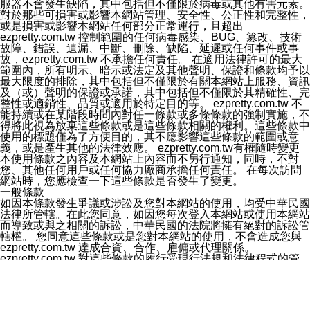
服器不會發生缺陷，其中包括但不僅限於病毒或其他有害元素。
欲變更通知型訊息的設定，操作如下：
對於那些可損害或影響本網站管理、安全性、公正性和完整性，
1.點選「主頁」＞「設定」
或是損害或影響本網站任何部分正常運行，且超出
2.點選「隱私設定」
ezpretty.com.tw 控制範圍的任何病毒感染、BUG、篡改、技術
3.點選「提供使用資料」
故障、錯誤、遺漏、中斷、刪除、缺陷、延遲或任何事件或事
4.點選「LINE通知型訊息」
故，ezpretty.com.tw 不承擔任何責任。 在適用法律許可的最大
5.開關「接收LINE通知型訊息」
範圍內，所有明示、暗示或法定及其他聲明、保證和條款均予以
❗️關閉「接收通知型訊息」後，將不會接收到來自任何企業
最大限度的排除，其中包括但不僅限於有關本網站上服務、資訊
官方帳號或認證官方帳號的通知型訊息。
及（或）聲明的保證或承諾，其中包括但不僅限於其精確性、完
整性或適銷性、品質或適用於特定目的等。 ezpretty.com.tw 不
能持續或在某階段時間內對任一條款或多條條款的強制實施，不
得將此視為放棄這些條款或是這些條款相關的權利。這些條款中
使用的標題僅為了方便目的，其不應影響這些條款的範圍或意
義，或是產生其他的法律效應。 ezpretty.com.tw有權隨時變更
本使用條款之內容及本網站上內容而不另行通知，同時，不對
您、其他任何用戶或任何協力廠商承擔任何責任。 在每次訪問
網站時，您應檢查一下這些條款是否發生了變更。
一般條款
如因本條款發生爭議或涉訟及您對本網站的使用，均受中華民國
法律所管轄。在此您同意，如因您每次登入本網站或使用本網站
而導致或與之相關的訴訟，中華民國的法院將擁有絕對的訴訟管
轄權。 您同意這些條款或是您對本網站的使用，不會造成您與
ezpretty.com.tw 達成合資、合作、雇傭或代理關係。
ezpretty.com.tw 對這些條款的履行受現行法規和法律程式的管
制，本條款中所包含的任何內容均不會損害 ezpretty.com.tw針
對您對本網站的使用或ezpretty.com.tw 針對此類使用提供或收
集的資訊，遵守法律強制執行請求或要求的權利。 如果本條款
中有任何部分被判定為無效或不可強制執行，其中包含但不僅限