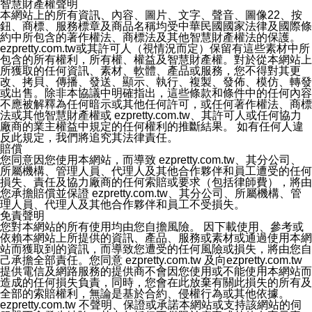
智慧財產權聲明
客的意見反應。當本公司更新此隱私權聲明，您將在
本網站上的所有資訊、內容、圖片、文字、聲音、圖像22、按
ezPretty網站 首頁上看到隱私權聲明連結旁的 "updated"
鈕、商標、服務標章及商品名稱均受中華民國國家法律及國際條
註記。如果聲明的內容有所變更，或是處理您個人資訊的
約中所包含的著作權法、商標法及其他智慧財產權法的保護。
方式有所變動，本公司一定會先更新隱私權聲明才會接著
ezpretty.com.tw或其許可人（視情況而定）保留有這些素材中所
執行該項變更措施。本公司鼓勵您定期檢視隱私權聲明，
包含的所有權利，所有權、權益及智慧財產權。對於從本網站上
以得知 ezPretty 網站如何保護您的個人資訊。
所獲取的任何資訊、素材、軟體、產品或服務，您不得對其更
十三、自我保護措施
改、拷貝、傳播、發送、顯示、執行、複製、發佈、模仿、轉發
請妥善保管您的使用者名稱、密碼及個人資料，不要提供
或出售。除非本協議中明確指出，這些條款和條件中的任何內容
給任何人。在您完成個人化服務之使用後，請務必記得登
不應被解釋為任何暗示或其他任何許可，或任何著作權法、商標
出帳號。若您是與他人共享電腦或使用公共電腦，切記要
法或其他智慧財產權或 ezpretty.com.tw、其許可人或任何協力
關閉瀏覽器視窗，以防止他人讀取您的個人資料、信件或
廠商的業主權益中規定的任何權利的推斷結果。 如有任何人違
進入所機關管理區。
反此規定，我們將追究其法律責任。
十四、傳送宣傳本站資訊或電子郵件之政策
賠償
您同意本公司網站，透過您所提供的郵件地址與您取得聯
您同意因您使用本網站，而導致 ezpretty.com.tw、其分公司、
絡並傳送或宣傳本網站各項服務之資料或電子郵件供您參
所屬機構、管理人員、代理人及其他合作夥伴和員工遭受的任何
考。您能依照該資料或電子郵件所指示之方法、說明或功
損失、責任及協力廠商的任何索賠或要求（包括律師費），將由
能連結，隨時停止接收這些資料或電子郵件。
您承擔賠償並保證 ezpretty.com.tw、其分公司、所屬機構、管
十五、訊息通知
理人員、代理人及其他合作夥伴和員工不受損失。
本公司/本服務將以通知型訊息傳送重要訊息給您。即使未
免責聲明
加入本公司/本服務好友，您仍可接收到通知型訊息。
您對本網站的所有使用均由您自擔風險。 因下載使用、參考或
本公司/本服務傳送之通知型訊息以對您有效且重要的訊息
依賴本網站上所提供的資訊、產品、服務或素材或通過使用本網
為限，以廣告或其他目的的訊息皆不會被傳送。滿足以下
站而獲取到的資訊，而導致您遭受的任何風險或損失，將由您自
三個條件者，將可收到通知型訊息。
己承擔全部責任。您同意 ezpretty.com.tw 及向ezpretty.com.tw
1.LINE 帳號設定的電話號碼與本公司/本服務所傳來的電
提供電信及網路服務的提供商不會因您使用或不能使用本網站而
話號碼比對相符。
造成的任何損失負責，同時，您會在此放棄有關此損失的所有及
2.該 LINE 帳號已在 LINE APP 設定中，同意接收通知型
全部的索賠權利，無論是基於合約、侵權行為或其他依據。
訊息。
ezpretty.com.tw 不聲明、保證或承諾本網站或支持該網站的伺
3.LINE 帳號未封鎖傳送訊息之 LINE 官方帳號。