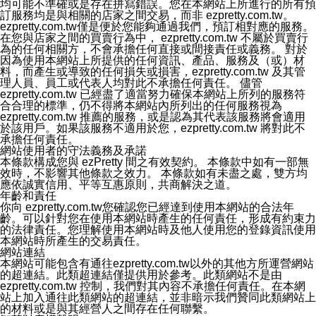
均可能不準確或是存在拼寫錯誤。您在本網站上所進行的所有預
人辨認資料的秘密性，特別使用最高等級亞馬遜機房及防
訂服務均是與相關的店家之間交易，而非 ezpretty.com.tw。
火牆來強化資訊安全，防止駭客攻擊以及異地備援。
ezpretty.com.tw僅是便於您能夠通過我們，預訂相對應的服務。
2.本公司ezPretty網站將資料視為必須保護其免於滅失及未
在您與店家之間的買賣行為中， ezpretty.com.tw 不屬於買賣行
經授權而存取的資產，本公司使用多項安全措施以保護此
為的任何相關方，不會承擔任何直接或間接責任或義務。 對於
類資料免於公司內外部的會員未經授權的存取。
因為使用本網站上所提供的任何資訊、產品、服務及（或）材
八、查詢或更正的方式
料，而產生或導致的任何損失或損害，ezpretty.com.tw 及其管
用戶個人資料有變更、或發現個人資料不正確的時候，可
理人員、員工或代表人均對此不承擔任何責任。 儘管
以隨時在本公司ezPretty網站中要求更正，包括要求停止
ezpretty.com.tw 已經盡了適當努力確保本網站上所列的服務符
寄發相關訊息等。
合合理的標準，仍不得將本網站內所列出的任何服務視為
九、Instagram貼文同步功能
ezpretty.com.tw 推薦的服務，或是認為其代表該服務將會適用
您可以透過ezPretty店家系統後台所提供Instagram貼文同
於該用戶。如果該服務不適用於您，ezpretty.com.tw 將對此不
步功能，來將Instagram的貼文同步到 ezPretty 的作品集，
承擔任何責任。
使用此功能您需要授權本公司存取您的Instagram帳號，您
網站使用者的守法義務及承諾
的授權將僅用於同步您的貼文至店家系統。
本條款構成您與 ezPretty 間之有效契約。 本條款中如有一部無
十、取消Instagram授權方式
效時，不影響其他條款之效力。 本條款如有未盡之處，雙方均
如果您有使用ezPretty網站所提供Instagram貼文同步功
應依誠實信用、平等互惠原則，共商解決之道。
能，您可以於任何時間取消您的 Instagram 授權，只需要
年齡和責任
透過電子郵件和服務人員聯絡，本公司會盡快清除您的授
你向 ezpretty.com.tw您確認您已經達到使用本網站的合法年
權資料，或是您可以登入店家系統後台使用取消授權功
齡。可以針對您在使用本網站時產生的任何責任，形成有約束力
能，系統將立即清除您的授權資料，並完全清除您透過此
的法律責任。您理解使用本網站時及他人使用您的登錄資訊使用
功能所同步的Instagram貼文。
本網站時所產生的交易責任。
十一、取消帳號資料方式
網站連結
如果您有使用本公司ezPretty網站所提供功能，您可以於
本網站可能包含有通往ezpretty.com.tw以外的其他方所運營網站
任何時間取消您的帳號或是資料，只需要透過電子郵件( e-
的超連結。此類超連結僅提供用於參考。此類網站不是由
mail:
[email protected]
)和服務人員聯絡，本公司會盡快清
ezpretty.com.tw 控制，我們對其內容不承擔任何責任。在本網
除您的帳號和相關資料。
站上加入通往此類網站的超連結，並非暗示我們贊同此類網站上
十二、隱私權聲明的更新
的材料或是與其經營人之間存在任何聯繫。
本公司將不定時更新隱私權聲明，以反映服務的變更和顧