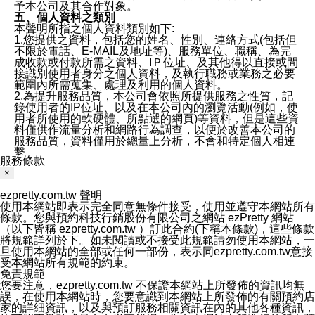
予本公司及其合作對象。
五、個人資料之類別
本聲明所指之個人資料類別如下:
1.您提供之資料，包括您的姓名、性別、連絡方式(包括但
不限於電話、E-MAIL及地址等)、服務單位、職稱、為完
成收款或付款所需之資料、IＰ位址、及其他得以直接或間
接識別使用者身分之個人資料，及執行職務或業務之必要
範圍內所需蒐集、處理及利用的個人資料。
2.為提升服務品質，本公司會依照所提供服務之性質，記
錄使用者的IP位址、以及在本公司內的瀏覽活動(例如，使
用者所使用的軟硬體、所點選的網頁)等資料，但是這些資
料僅供作流量分析和網路行為調查，以便於改善本公司的
服務品質，資料僅用於總量上分析，不會和特定個人相連
繫。
服務條款
六、蒐集、處理及利用您的個人資料之目的
×
1.本公司為提供良好服務、客戶管理與服務、提供預約服
務及其他電子商務服務、履行法定或合約義務、保護當事
ezpretty.com.tw 聲明
人及相關利害關係人之權益、售後服務、經營合於營業登
使用本網站即表示完全同意無條件接受，使用並遵守本網站所有
記項目或組織章程所定之業務及執行職務或業務之必要範
條款。您與預約科技行銷股份有限公司之網站 ezPretty 網站
圍內等以及為本公司行銷等目的，依照各該服務之性質，
（以下皆稱 ezpretty.com.tw ）訂此合約(下稱本條款)，這些條款
蒐集、處理及利用您的個人資料。
將規範詳列於下。如未閱讀或不接受此規範請勿使用本網站，一
2.本公司僅蒐集為執行上述特定目的所必要提供之個人資
旦使用本網站的全部或任何一部份，表示同ezpretty.com.tw意接
料，並在前揭特定目的存續期間及法令規定之期間內，以
受本網站所有規範的約束。
有利於達成前揭特定目的之方式(包括但不限於電腦處理、
免責規範
郵寄、電話、傳真)，於中華民國境內及法令許可之範圍內
您要注意，ezpretty.com.tw 不保證本網站上所發佈的資訊均無
加以處理及利用。
誤，在使用本網站時，您要意識到本網站上所發佈的有關預約店
七、資料安全性
家的詳細資訊，以及與預訂服務相關資訊在內的其他各種資訊，
1、本公司ezPretty網站平台使用企業標準慣例來保護您個