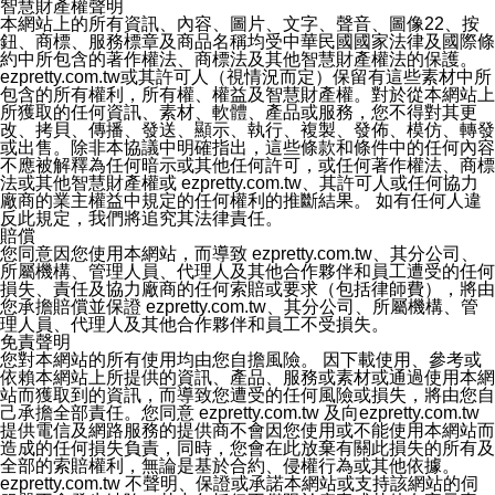
智慧財產權聲明
客的意見反應。當本公司更新此隱私權聲明，您將在
本網站上的所有資訊、內容、圖片、文字、聲音、圖像22、按
ezPretty網站 首頁上看到隱私權聲明連結旁的 "updated"
鈕、商標、服務標章及商品名稱均受中華民國國家法律及國際條
註記。如果聲明的內容有所變更，或是處理您個人資訊的
約中所包含的著作權法、商標法及其他智慧財產權法的保護。
方式有所變動，本公司一定會先更新隱私權聲明才會接著
ezpretty.com.tw或其許可人（視情況而定）保留有這些素材中所
執行該項變更措施。本公司鼓勵您定期檢視隱私權聲明，
包含的所有權利，所有權、權益及智慧財產權。對於從本網站上
以得知 ezPretty 網站如何保護您的個人資訊。
所獲取的任何資訊、素材、軟體、產品或服務，您不得對其更
十三、自我保護措施
改、拷貝、傳播、發送、顯示、執行、複製、發佈、模仿、轉發
請妥善保管您的使用者名稱、密碼及個人資料，不要提供
或出售。除非本協議中明確指出，這些條款和條件中的任何內容
給任何人。在您完成個人化服務之使用後，請務必記得登
不應被解釋為任何暗示或其他任何許可，或任何著作權法、商標
出帳號。若您是與他人共享電腦或使用公共電腦，切記要
法或其他智慧財產權或 ezpretty.com.tw、其許可人或任何協力
關閉瀏覽器視窗，以防止他人讀取您的個人資料、信件或
廠商的業主權益中規定的任何權利的推斷結果。 如有任何人違
進入所機關管理區。
反此規定，我們將追究其法律責任。
十四、傳送宣傳本站資訊或電子郵件之政策
賠償
您同意本公司網站，透過您所提供的郵件地址與您取得聯
您同意因您使用本網站，而導致 ezpretty.com.tw、其分公司、
絡並傳送或宣傳本網站各項服務之資料或電子郵件供您參
所屬機構、管理人員、代理人及其他合作夥伴和員工遭受的任何
考。您能依照該資料或電子郵件所指示之方法、說明或功
損失、責任及協力廠商的任何索賠或要求（包括律師費），將由
能連結，隨時停止接收這些資料或電子郵件。
您承擔賠償並保證 ezpretty.com.tw、其分公司、所屬機構、管
十五、訊息通知
理人員、代理人及其他合作夥伴和員工不受損失。
本公司/本服務將以通知型訊息傳送重要訊息給您。即使未
免責聲明
加入本公司/本服務好友，您仍可接收到通知型訊息。
您對本網站的所有使用均由您自擔風險。 因下載使用、參考或
本公司/本服務傳送之通知型訊息以對您有效且重要的訊息
依賴本網站上所提供的資訊、產品、服務或素材或通過使用本網
為限，以廣告或其他目的的訊息皆不會被傳送。滿足以下
站而獲取到的資訊，而導致您遭受的任何風險或損失，將由您自
三個條件者，將可收到通知型訊息。
己承擔全部責任。您同意 ezpretty.com.tw 及向ezpretty.com.tw
1.LINE 帳號設定的電話號碼與本公司/本服務所傳來的電
提供電信及網路服務的提供商不會因您使用或不能使用本網站而
話號碼比對相符。
造成的任何損失負責，同時，您會在此放棄有關此損失的所有及
2.該 LINE 帳號已在 LINE APP 設定中，同意接收通知型
全部的索賠權利，無論是基於合約、侵權行為或其他依據。
訊息。
ezpretty.com.tw 不聲明、保證或承諾本網站或支持該網站的伺
3.LINE 帳號未封鎖傳送訊息之 LINE 官方帳號。