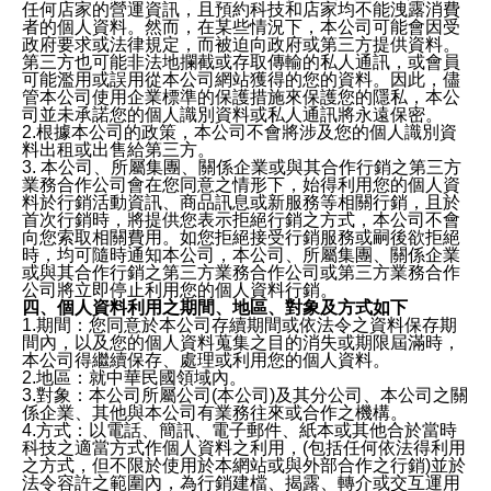
任何店家的營運資訊，且預約科技和店家均不能洩露消費
者的個人資料。然而，在某些情況下，本公司可能會因受
政府要求或法律規定，而被迫向政府或第三方提供資料。
第三方也可能非法地攔截或存取傳輸的私人通訊，或會員
可能濫用或誤用從本公司網站獲得的您的資料。因此，儘
管本公司使用企業標準的保護措施來保護您的隱私，本公
司並未承諾您的個人識別資料或私人通訊將永遠保密。
2.根據本公司的政策，本公司不會將涉及您的個人識別資
料出租或出售給第三方。
3. 本公司、所屬集團、關係企業或與其合作行銷之第三方
業務合作公司會在您同意之情形下，始得利用您的個人資
料於行銷活動資訊、商品訊息或新服務等相關行銷，且於
首次行銷時，將提供您表示拒絕行銷之方式，本公司不會
向您索取相關費用。如您拒絕接受行銷服務或嗣後欲拒絕
時，均可隨時通知本公司，本公司、所屬集團、關係企業
或與其合作行銷之第三方業務合作公司或第三方業務合作
公司將立即停止利用您的個人資料行銷。
四、個人資料利用之期間、地區、對象及方式如下
1.期間：您同意於本公司存續期間或依法令之資料保存期
間內，以及您的個人資料蒐集之目的消失或期限屆滿時，
本公司得繼續保存、處理或利用您的個人資料。
2.地區：就中華民國領域內。
3.對象：本公司所屬公司(本公司)及其分公司、本公司之關
係企業、其他與本公司有業務往來或合作之機構。
4.方式：以電話、簡訊、電子郵件、紙本或其他合於當時
科技之適當方式作個人資料之利用，(包括任何依法得利用
之方式，但不限於使用於本網站或與外部合作之行銷)並於
法令容許之範圍內，為行銷建檔、揭露、轉介或交互運用