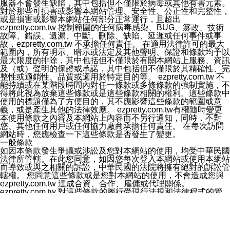
服器不會發生缺陷，其中包括但不僅限於病毒或其他有害元素。
欲變更通知型訊息的設定，操作如下：
對於那些可損害或影響本網站管理、安全性、公正性和完整性，
1.點選「主頁」＞「設定」
或是損害或影響本網站任何部分正常運行，且超出
2.點選「隱私設定」
ezpretty.com.tw 控制範圍的任何病毒感染、BUG、篡改、技術
3.點選「提供使用資料」
故障、錯誤、遺漏、中斷、刪除、缺陷、延遲或任何事件或事
4.點選「LINE通知型訊息」
故，ezpretty.com.tw 不承擔任何責任。 在適用法律許可的最大
5.開關「接收LINE通知型訊息」
範圍內，所有明示、暗示或法定及其他聲明、保證和條款均予以
❗️關閉「接收通知型訊息」後，將不會接收到來自任何企業
最大限度的排除，其中包括但不僅限於有關本網站上服務、資訊
官方帳號或認證官方帳號的通知型訊息。
及（或）聲明的保證或承諾，其中包括但不僅限於其精確性、完
整性或適銷性、品質或適用於特定目的等。 ezpretty.com.tw 不
能持續或在某階段時間內對任一條款或多條條款的強制實施，不
得將此視為放棄這些條款或是這些條款相關的權利。這些條款中
使用的標題僅為了方便目的，其不應影響這些條款的範圍或意
義，或是產生其他的法律效應。 ezpretty.com.tw有權隨時變更
本使用條款之內容及本網站上內容而不另行通知，同時，不對
您、其他任何用戶或任何協力廠商承擔任何責任。 在每次訪問
網站時，您應檢查一下這些條款是否發生了變更。
一般條款
如因本條款發生爭議或涉訟及您對本網站的使用，均受中華民國
法律所管轄。在此您同意，如因您每次登入本網站或使用本網站
而導致或與之相關的訴訟，中華民國的法院將擁有絕對的訴訟管
轄權。 您同意這些條款或是您對本網站的使用，不會造成您與
ezpretty.com.tw 達成合資、合作、雇傭或代理關係。
ezpretty.com.tw 對這些條款的履行受現行法規和法律程式的管
制，本條款中所包含的任何內容均不會損害 ezpretty.com.tw針
對您對本網站的使用或ezpretty.com.tw 針對此類使用提供或收
集的資訊，遵守法律強制執行請求或要求的權利。 如果本條款
中有任何部分被判定為無效或不可強制執行，其中包含但不僅限