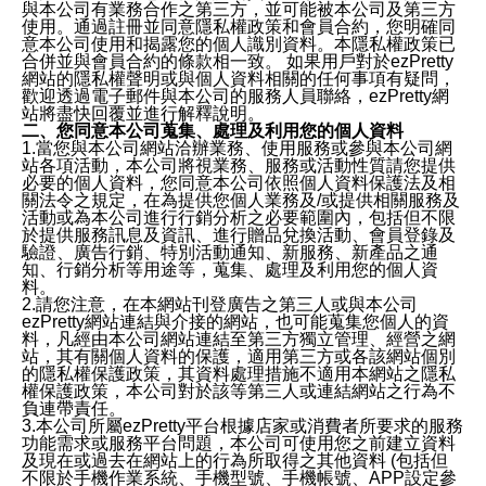
與本公司有業務合作之第三方，並可能被本公司及第三方
使用。通過註冊並同意隱私權政策和會員合約，您明確同
意本公司使用和揭露您的個人識別資料。本隱私權政策已
合併並與會員合約的條款相一致。 如果用戶對於ezPretty
網站的隱私權聲明或與個人資料相關的任何事項有疑問，
歡迎透過電子郵件與本公司的服務人員聯絡，ezPretty網
站將盡快回覆並進行解釋說明。
二、您同意本公司蒐集、處理及利用您的個人資料
1.當您與本公司網站洽辦業務、使用服務或參與本公司網
站各項活動，本公司將視業務、服務或活動性質請您提供
必要的個人資料，您同意本公司依照個人資料保護法及相
關法令之規定，在為提供您個人業務及/或提供相關服務及
活動或為本公司進行行銷分析之必要範圍內，包括但不限
於提供服務訊息及資訊、進行贈品兌換活動、會員登錄及
驗證、廣告行銷、特別活動通知、新服務、新產品之通
知、行銷分析等用途等，蒐集、處理及利用您的個人資
料。
2.請您注意，在本網站刊登廣告之第三人或與本公司
ezPretty網站連結與介接的網站，也可能蒐集您個人的資
料，凡經由本公司網站連結至第三方獨立管理、經營之網
站，其有關個人資料的保護，適用第三方或各該網站個別
的隱私權保護政策，其資料處理措施不適用本網站之隱私
權保護政策，本公司對於該等第三人或連結網站之行為不
負連帶責任。
3.本公司所屬ezPretty平台根據店家或消費者所要求的服務
功能需求或服務平台問題，本公司可使用您之前建立資料
及現在或過去在網站上的行為所取得之其他資料 (包括但
不限於手機作業系統、手機型號、手機帳號、APP設定參