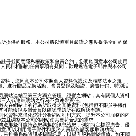
域名及次級網域名所提供的服務。本公司將以慎重且嚴謹之態度提供全面的保
過註冊並同意隱私權政策和會員合約，您明確同意本公司使用
與個人資料相關的任何事項有疑問，歡迎透過電子郵件與本公司
人資料，您同意本公司依照個人資料保護法及相關法令之規
訊、進行贈品兌換活動、會員登錄及驗證、廣告行銷、特別活
本公司網站連結至第三方獨立管理、經營之網站，其有關個人資料
第三人或連結網站之行為不負連帶責任。
或過去在網站上的行為所取得之其他資料 (包括但不限於手機作
也有可能檢視多個會員以確認問題所在或解決爭議。
識別化資料來強化統計分析網站利用方式、提升本公司服務的內
善並且調整本公司的網站使其更符合您的需求。
並傳送那些可能符合您興趣的訊息給您，例如特定標題廣告、優
意,可以利用電子郵件和服務人員聯絡請客服取消功能。
帳號，來推播系統資訊或提醒訊息，以提升服務體驗價值。如不願