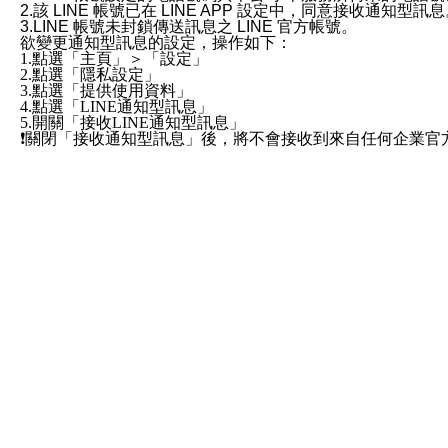
2.該 LINE 帳號已在 LINE APP 設定中，同意接收通知型訊
3.LINE 帳號未封鎖傳送訊息之 LINE 官方帳號。
欲變更通知型訊息的設定，操作如下：
1.點選「主頁」＞「設定」
2.點選「隱私設定」
3.點選「提供使用資料」
4.點選「LINE通知型訊息」
5.開關「接收LINE通知型訊息」
❗️關閉「接收通知型訊息」後，將不會接收到來自任何企業