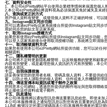
七、資料安全性
1、本公司ezPretty網站平台使用企業標準慣例來保護
2.本公司ezPretty網站將資料視為必須保護其免於滅
八、查詢或更正的方式
用戶個人資料有變更、或發現個人資料不正確的時候，可以隨時
九、Instagram貼文同步功能
您可以透過ezPretty店家系統後台所提供Instagram貼文同
用於同步您的貼文至店家系統。
十、取消Instagram授權方式
如果您有使用ezPretty網站所提供Instagram貼文同
可以登入店家系統後台使用取消授權功能，系統將立即清除您的
十一、取消帳號資料方式
如果您有使用本公司ezPretty網站所提供功能，您可以於任何
相關資料。
十二、隱私權聲明的更新
本公司將不定時更新隱私權聲明，以反映服務的變更和顧客的意見反
內容有所變更，或是處理您個人資訊的方式有所變動，本公司一
的個人資訊。
十三、自我保護措施
請妥善保管您的使用者名稱、密碼及個人資料，不要提供給
窗，以防止他人讀取您的個人資料、信件或進入所機關管理
十四、傳送宣傳本站資訊或電子郵件之政策
您同意本公司網站，透過您所提供的郵件地址與您取得聯絡
停止接收這些資料或電子郵件。
十五、訊息通知
本公司/本服務將以通知型訊息傳送重要訊息給您。即使未加
本公司/本服務傳送之通知型訊息以對您有效且重要的訊息為
1.LINE 帳號設定的電話號碼與本公司/本服務所傳來的電話