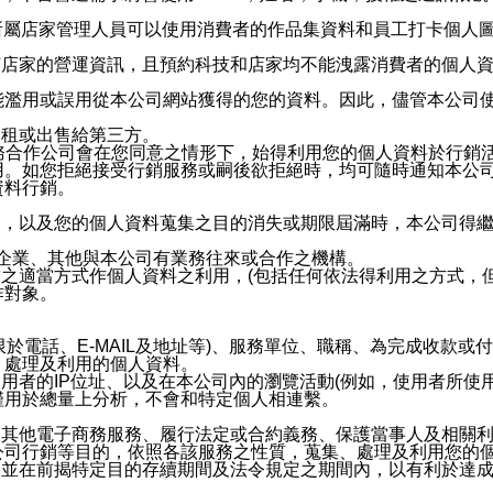
供所屬店家管理人員可以使用消費者的作品集資料和員工打卡個人圖像
何店家的營運資訊，且預約科技和店家均不能洩露消費者的個人
能濫用或誤用從本公司網站獲得的您的資料。因此，儘管本公司
出租或出售給第三方。
業務合作公司會在您同意之情形下，始得利用您的個人資料於行銷
用。如您拒絕接受行銷服務或嗣後欲拒絕時，均可隨時通知本公
資料行銷。
內，以及您的個人資料蒐集之目的消失或期限屆滿時，本公司得
係企業、其他與本公司有業務往來或合作之機構。
技之適當方式作個人資料之利用，(包括任何依法得利用之方式，
作對象。
限於電話、E-MAIL及地址等)、服務單位、職稱、為完成收款
、處理及利用的個人資料。
使用者的IP位址、以及在本公司內的瀏覽活動(例如，使用者所使
僅用於總量上分析，不會和特定個人相連繫。
及其他電子商務服務、履行法定或合約義務、保護當事人及相關
公司行銷等目的，依照各該服務之性質，蒐集、處理及利用您的
，並在前揭特定目的存續期間及法令規定之期間內，以有利於達成
。