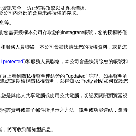
強化資訊安全，防止駭客攻擊以及異地備援。
免於公司內外部的會員未經授權的存取。
訊息等。
用此功能您需要授權本公司存取您的Instagram帳號，您的授權將僅
透過電子郵件和服務人員聯絡，本公司會盡快清除您的授權資料，或是您
。
l protected]
)和服務人員聯絡，本公司會盡快清除您的帳號和
上看到隱私權聲明連結旁的 "updated" 註記。如果聲明的
期檢視隱私權聲明，以得知 ezPretty 網站如何保護您
若您是與他人共享電腦或使用公共電腦，切記要關閉瀏覽器視
依照該資料或電子郵件所指示之方法、說明或功能連結，隨時
者，將可收到通知型訊息。