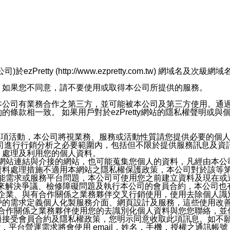
retty (http://www.ezpretty.com.tw) 網
，如果您不同意，請不要使用或取得本公司所提供的服務。
本公司有業務合作之第三方，並可能被本公司及第三方使用。通
條款相一致。 如果用戶對於ezPretty網站的隱私權聲明或
各項活動，本公司將視業務、服務或活動性質請您提供必要的個
公司進行行銷分析之必要範圍內，包括但不限於提供服務訊息及資
、處理及利用您的個人資料。
etty網站連結與介接的網站，也可能蒐集您個人的資料，凡經由
資料處理措施不適用本網站之隱私權保護政策，本公司對於該等
服務功能需求或服務平台問題，本公司可使用您之前建立資料及現在
，來解決爭議、檢修障礙問題及執行本公司的會員合約，本公司
關係企業、與有合作關係之業務夥伴交叉行銷使用，使用去除個人
戶的需求定義個人化製服務介面、網頁設計及服務，這些使用改
與有合作關係之業務夥伴使用您的去識別化個人資料與您您聯絡，
接受會員合約及隱私權政策，您明示同意收取此項訊息。如不願
，平台營運需求將會使用 email，姓名，手機，授權之通訊