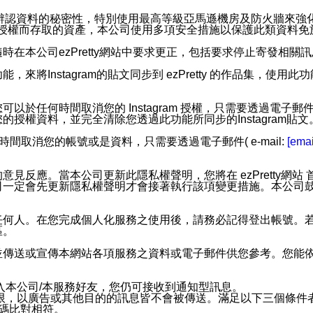
您個人辨認資料的秘密性，特別使用最高等級亞馬遜機房及防火牆來
失及未經授權而存取的資產，本公司使用多項安全措施以保護此類資料
在本公司ezPretty網站中要求更正，包括要求停止寄發相關
步功能，來將Instagram的貼文同步到 ezPretty 的作品集，使
步功能，您可以於任何時間取消您的 Instagram 授權，只需要
授權資料，並完全清除您透過此功能所同步的Instagram貼文
時間取消您的帳號或是資料，只需要透過電子郵件( e-mail:
[emai
應。當本公司更新此隱私權聲明，您將在 ezPretty網站 首頁
定會先更新隱私權聲明才會接著執行該項變更措施。本公司鼓勵您定
任何人。在您完成個人化服務之使用後，請務必記得登出帳號。
區。
並傳送或宣傳本網站各項服務之資料或電子郵件供您參考。您能
入本公司/本服務好友，您仍可接收到通知型訊息。
限，以廣告或其他目的的訊息皆不會被傳送。滿足以下三個條件
號碼比對相符。