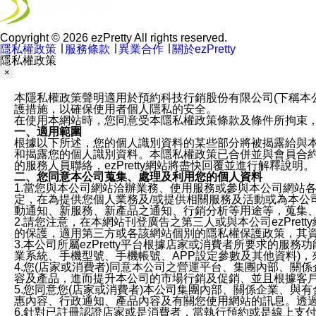
Copyright © 2026 ezPretty All rights reserved.
隱私權政策
∣
服務條款
∣
異業合作
∣
關於ezPretty
隱私權政策
×
本隱私權政策聲明適用於預約科技行銷股份有限公司(下稱本公司)於ezP
護措施，以確保使用者個人隱私的安全。
在使用本網站時，您同意受本隱私權政策條款及條件所拘束
一、適用範圍
根據以下所述，您的個人識別資料的某些部分將被揭露給與
和揭露您的個人識別資料。本隱私權政策已合併並與會員合約的
的服務人員聯絡，ezPretty網站將盡快回覆並進行解釋說明。
二、您同意本公司蒐集、處理及利用您的個人資料
1.當您與本公司網站洽辦業務、使用服務或參與本公司網站
定，在為提供您個人業務及/或提供相關服務及活動或為本
動通知、新服務、新產品之通知、行銷分析等用途等，蒐集
2.請您注意，在本網站刊登廣告之第三人或與本公司ezPr
的保護，適用第三方或各該網站個別的隱私權保護政策，其
3.本公司所屬ezPretty平台根據店家或消費者所要求的
業系統、手機型號、手機帳號、APP設定參數及其他資料)
4.您(店家或消費者)同意本公司之營運平台、集團內部、
容及產品，進而提升本公司的市場行銷及促銷、並且根據客
5.您同意您(店家或消費者)本公司集團內部、關係企業、
惠內容、行政通知、產品內容及有關您使用網站的訊息。透過
6.針對已註冊認證店家或是消費者，當執行預約或是線上支付