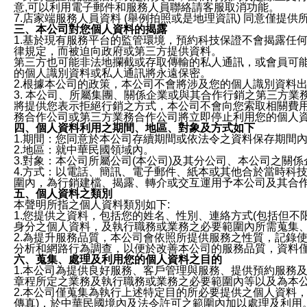
意,可以利用電子郵件和服務人員聯絡請客服取消功能。
7.店家端服務人員資料 (舉例拍照或是地理資訊) 同意僅提
三、本公司對您個人資料的揭露
1.基於現有服務平台的監管環境，預約科技保證不會揭露任
律規定，而被迫向政府或第三方提供資料。
第三方也可能非法地攔截或存取傳輸的私人通訊，或會員可
的個人識別資料或私人通訊將永遠保密。
2.根據本公司的政策，本公司不會將涉及您的個人識別資料
3. 本公司、所屬集團、關係企業或與其合作行銷之第三方
將提供您表示拒絕行銷之方式，本公司不會向您索取相關費
務合作公司或第三方業務合作公司將立即停止利用您的個人
四、個人資料利用之期間、地區、對象及方式如下
1.期間：您同意於本公司存續期間或依法令之資料保存期間
2.地區：就中華民國領域內。
3.對象：本公司所屬公司(本公司)及其分公司、本公司之關
4.方式：以電話、簡訊、電子郵件、紙本或其他合於當時科
圍內，為行銷建檔、揭露、轉介或交互運用予本公司及其合
五、個人資料之類別
本聲明所指之個人資料類別如下:
1.您提供之資料，包括您的姓名、性別、連絡方式(包括但不
身分之個人資料，及執行職務或業務之必要範圍內所需蒐集
2.為提升服務品質，本公司會依照所提供服務之性質，記錄
分析和網路行為調查，以便於改善本公司的服務品質，資料
六、蒐集、處理及利用您的個人資料之目的
1.本公司為提供良好服務、客戶管理與服務、提供預約服務
章程所定之業務及執行職務或業務之必要範圍內等以及為本
2.本公司僅蒐集為執行上述特定目的所必要提供之個人資料
傳真)，於中華民國境內及法令許可之範圍內加以處理及利用