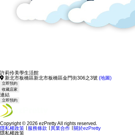
許莉伶美學生活館
新北市板橋區新北市板橋區金門街306之3號
(地圖)
立即預約
收藏店家
連結
立即預約
Copyright © 2026 ezPretty All rights reserved.
隱私權政策
∣
服務條款
∣
異業合作
∣
關於ezPretty
隱私權政策