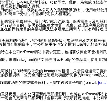
限於電話、E-MAIL及地址等)、服務單位、職稱、為完成收款
、處理及利用的個人資料。
使用者的IP位址、以及在本公司內的瀏覽活動(例如，使用者所使
僅用於總量上分析，不會和特定個人相連繫。
及其他電子商務服務、履行法定或合約義務、保護當事人及相關
公司行銷等目的，依照各該服務之性質，蒐集、處理及利用您的
，並在前揭特定目的存續期間及法令規定之期間內，以有利於達成
。
您個人辨認資料的秘密性，特別使用最高等級亞馬遜機房及防火牆來
失及未經授權而存取的資產，本公司使用多項安全措施以保護此類資料
在本公司ezPretty網站中要求更正，包括要求停止寄發相關
步功能，來將Instagram的貼文同步到 ezPretty 的作品集，使
步功能，您可以於任何時間取消您的 Instagram 授權，只需要
授權資料，並完全清除您透過此功能所同步的Instagram貼文
時間取消您的帳號或是資料，只需要透過電子郵件( e-mail:
[emai
應。當本公司更新此隱私權聲明，您將在 ezPretty網站 首頁
定會先更新隱私權聲明才會接著執行該項變更措施。本公司鼓勵您定