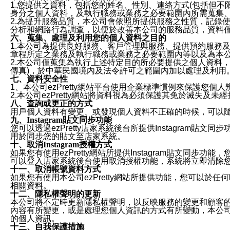
1.您提供之資料，包括您的姓名、性別、連絡方式(包括但不
身分之個人資料，及執行職務或業務之必要範圍內所需蒐集
2.為提升服務品質，本公司會依照所提供服務之性質，記錄
分析和網路行為調查，以便於改善本公司的服務品質，資料
六、蒐集、處理及利用您的個人資料之目的
1.本公司為提供良好服務、客戶管理與服務、提供預約服務
章程所定之業務及執行職務或業務之必要範圍內等以及為本
2.本公司僅蒐集為執行上述特定目的所必要提供之個人資料
傳真)，於中華民國境內及法令許可之範圍內加以處理及利用
七、資料安全性
1、本公司ezPretty網站平台使用企業標準慣例來保護
2.本公司ezPretty網站將資料視為必須保護其免於滅
八、查詢或更正的方式
用戶個人資料有變更、或發現個人資料不正確的時候，可以隨時
九、Instagram貼文同步功能
您可以透過ezPretty店家系統後台所提供Instagram貼文同
用於同步您的貼文至店家系統。
十、取消Instagram授權方式
如果您有使用ezPretty網站所提供Instagram貼文同
可以登入店家系統後台使用取消授權功能，系統將立即清除您的
十一、取消帳號資料方式
如果您有使用本公司ezPretty網站所提供功能，您可以於任何
相關資料。
十二、隱私權聲明的更新
本公司將不定時更新隱私權聲明，以反映服務的變更和顧客的意見反
內容有所變更，或是處理您個人資訊的方式有所變動，本公司一
的個人資訊。
十三、自我保護措施