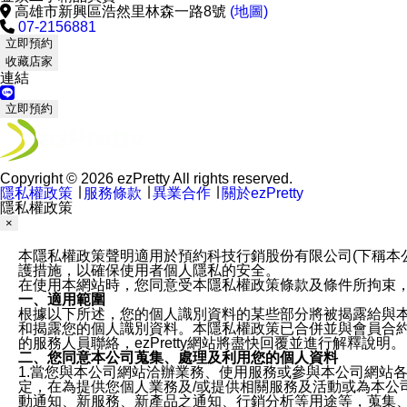
高雄市新興區浩然里林森一路8號
(地圖)
07-2156881
立即預約
收藏店家
連結
立即預約
Copyright © 2026 ezPretty All rights reserved.
隱私權政策
∣
服務條款
∣
異業合作
∣
關於ezPretty
隱私權政策
×
本隱私權政策聲明適用於預約科技行銷股份有限公司(下稱本公司)於ezP
護措施，以確保使用者個人隱私的安全。
在使用本網站時，您同意受本隱私權政策條款及條件所拘束
一、適用範圍
根據以下所述，您的個人識別資料的某些部分將被揭露給與
和揭露您的個人識別資料。本隱私權政策已合併並與會員合約的
的服務人員聯絡，ezPretty網站將盡快回覆並進行解釋說明。
二、您同意本公司蒐集、處理及利用您的個人資料
1.當您與本公司網站洽辦業務、使用服務或參與本公司網站
定，在為提供您個人業務及/或提供相關服務及活動或為本
動通知、新服務、新產品之通知、行銷分析等用途等，蒐集