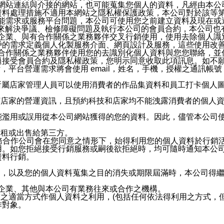
etty網站連結與介接的網站，也可能蒐集您個人的資料，凡經由
資料處理措施不適用本網站之隱私權保護政策，本公司對於該等
服務功能需求或服務平台問題，本公司可使用您之前建立資料及現在
，來解決爭議、檢修障礙問題及執行本公司的會員合約，本公司
關係企業、與有合作關係之業務夥伴交叉行銷使用，使用去除個人
戶的需求定義個人化製服務介面、網頁設計及服務，這些使用改
與有合作關係之業務夥伴使用您的去識別化個人資料與您您聯絡，
接受會員合約及隱私權政策，您明示同意收取此項訊息。如不願
，平台營運需求將會使用 email，姓名，手機，授權之通訊
供所屬店家管理人員可以使用消費者的作品集資料和員工打卡個人圖像
何店家的營運資訊，且預約科技和店家均不能洩露消費者的個人
能濫用或誤用從本公司網站獲得的您的資料。因此，儘管本公司
出租或出售給第三方。
業務合作公司會在您同意之情形下，始得利用您的個人資料於行銷
用。如您拒絕接受行銷服務或嗣後欲拒絕時，均可隨時通知本公
資料行銷。
內，以及您的個人資料蒐集之目的消失或期限屆滿時，本公司得
係企業、其他與本公司有業務往來或合作之機構。
技之適當方式作個人資料之利用，(包括任何依法得利用之方式，
作對象。