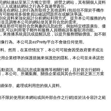
本公司網站連結至第三方獨立管理、經營之網站，其有關個人資料
第三人或連結網站之行為不負連帶責任。
或過去在網站上的行為所取得之其他資料 (包括但不限於手機作
也有可能檢視多個會員以確認問題所在或解決爭議。
識別化資料來強化統計分析網站利用方式、提升本公司服務的內
善並且調整本公司的網站使其更符合您的需求。
並傳送那些可能符合您興趣的訊息給您，例如特定標題廣告、優
意,可以利用電子郵件和服務人員聯絡請客服取消功能。
帳號，來推播系統資訊或提醒訊息，以提升服務體驗價值。如不願
行為。本公司及ezPretty平台不會做任何使用。
資料。然而，在某些情況下，本公司可能會因受政府要求或法
使用企業標準的保護措施來保護您的隱私，本公司並未承諾您
活動資訊、商品訊息或新服務等相關行銷，且於首次行銷時，
司，本公司、所屬集團、關係企業或與其合作行銷之第三方業
繼續保存、處理或利用您的個人資料。
但不限於使用於本網站或與外部合作之行銷)並於法令容許之範