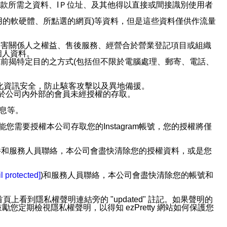
或付款所需之資料、IＰ位址、及其他得以直接或間接識別使用者
用的軟硬體、所點選的網頁)等資料，但是這些資料僅供作流量
利害關係人之權益、售後服務、經營合於營業登記項目或組織
個人資料。
前揭特定目的之方式(包括但不限於電腦處理、郵寄、電話、
強化資訊安全，防止駭客攻擊以及異地備援。
免於公司內外部的會員未經授權的存取。
訊息等。
用此功能您需要授權本公司存取您的Instagram帳號，您的授權將僅
透過電子郵件和服務人員聯絡，本公司會盡快清除您的授權資料，或是您
。
l protected]
)和服務人員聯絡，本公司會盡快清除您的帳號和
上看到隱私權聲明連結旁的 "updated" 註記。如果聲明的
期檢視隱私權聲明，以得知 ezPretty 網站如何保護您