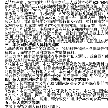
2.請您注意，在本網站刊登廣告之第三人或與本公司ezPr
的保護，適用第三方或各該網站個別的隱私權保護政策，其
3.本公司所屬ezPretty平台根據店家或消費者所要求的
業系統、手機型號、手機帳號、APP設定參數及其他資料)
4.您(店家或消費者)同意本公司之營運平台、集團內部、
容及產品，進而提升本公司的市場行銷及促銷、並且根據客
5.您同意您(店家或消費者)本公司集團內部、關係企業、
惠內容、行政通知、產品內容及有關您使用網站的訊息。透過
6.針對已註冊認證店家或是消費者，當執行預約或是線上支付
意,可以利用電子郵件和服務人員聯絡請客服取消功能。
7.店家端服務人員資料 (舉例拍照或是地理資訊) 同意僅提
三、本公司對您個人資料的揭露
1.基於現有服務平台的監管環境，預約科技保證不會揭露任
律規定，而被迫向政府或第三方提供資料。
第三方也可能非法地攔截或存取傳輸的私人通訊，或會員可
的個人識別資料或私人通訊將永遠保密。
2.根據本公司的政策，本公司不會將涉及您的個人識別資料
3. 本公司、所屬集團、關係企業或與其合作行銷之第三方
將提供您表示拒絕行銷之方式，本公司不會向您索取相關費
務合作公司或第三方業務合作公司將立即停止利用您的個人
四、個人資料利用之期間、地區、對象及方式如下
1.期間：您同意於本公司存續期間或依法令之資料保存期間
2.地區：就中華民國領域內。
3.對象：本公司所屬公司(本公司)及其分公司、本公司之關
4.方式：以電話、簡訊、電子郵件、紙本或其他合於當時科
圍內，為行銷建檔、揭露、轉介或交互運用予本公司及其合
五、個人資料之類別
本聲明所指之個人資料類別如下: