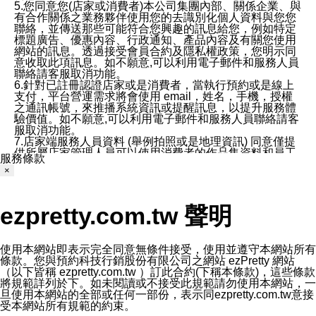
5.您同意您(店家或消費者)本公司集團內部、關係企業、與
有合作關係之業務夥伴使用您的去識別化個人資料與您您
聯絡，並傳送那些可能符合您興趣的訊息給您，例如特定
標題廣告、優惠內容、行政通知、產品內容及有關您使用
網站的訊息。透過接受會員合約及隱私權政策，您明示同
意收取此項訊息。如不願意,可以利用電子郵件和服務人員
聯絡請客服取消功能。
6.針對已註冊認證店家或是消費者，當執行預約或是線上
支付，平台營運需求將會使用 email，姓名，手機，授權
之通訊帳號，來推播系統資訊或提醒訊息，以提升服務體
驗價值。如不願意,可以利用電子郵件和服務人員聯絡請客
服取消功能。
7.店家端服務人員資料 (舉例拍照或是地理資訊) 同意僅提
供所屬店家管理人員可以使用消費者的作品集資料和員工
服務條款
打卡個人圖像行為。本公司及ezPretty平台不會做任何使
×
用。
三、本公司對您個人資料的揭露
1.基於現有服務平台的監管環境，預約科技保證不會揭露
ezpretty.com.tw 聲明
任何店家的營運資訊，且預約科技和店家均不能洩露消費
者的個人資料。然而，在某些情況下，本公司可能會因受
政府要求或法律規定，而被迫向政府或第三方提供資料。
第三方也可能非法地攔截或存取傳輸的私人通訊，或會員
使用本網站即表示完全同意無條件接受，使用並遵守本網站所有
可能濫用或誤用從本公司網站獲得的您的資料。因此，儘
條款。您與預約科技行銷股份有限公司之網站 ezPretty 網站
管本公司使用企業標準的保護措施來保護您的隱私，本公
（以下皆稱 ezpretty.com.tw ）訂此合約(下稱本條款)，這些條款
司並未承諾您的個人識別資料或私人通訊將永遠保密。
將規範詳列於下。如未閱讀或不接受此規範請勿使用本網站，一
2.根據本公司的政策，本公司不會將涉及您的個人識別資
旦使用本網站的全部或任何一部份，表示同ezpretty.com.tw意接
料出租或出售給第三方。
受本網站所有規範的約束。
3. 本公司、所屬集團、關係企業或與其合作行銷之第三方