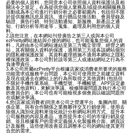
必要的個人資料，您同意本公司依照個人資料保護法及相
關法令之規定，在為提供您個人業務及/或提供相關服務及
活動或為本公司進行行銷分析之必要範圍內，包括但不限
於提供服務訊息及資訊、進行贈品兌換活動、會員登錄及
驗證、廣告行銷、特別活動通知、新服務、新產品之通
知、行銷分析等用途等，蒐集、處理及利用您的個人資
料。
2.請您注意，在本網站刊登廣告之第三人或與本公司
ezPretty網站連結與介接的網站，也可能蒐集您個人的資
料，凡經由本公司網站連結至第三方獨立管理、經營之網
站，其有關個人資料的保護，適用第三方或各該網站個別
的隱私權保護政策，其資料處理措施不適用本網站之隱私
權保護政策，本公司對於該等第三人或連結網站之行為不
負連帶責任。
3.本公司所屬ezPretty平台根據店家或消費者所要求的服務
功能需求或服務平台問題，本公司可使用您之前建立資料
及現在或過去在網站上的行為所取得之其他資料 (包括但
不限於手機作業系統、手機型號、手機帳號、APP設定參
數及其他資料)，來解決爭議、檢修障礙問題及執行本公司
的會員合約，本公司也有可能檢視多個會員以確認問題所
在或解決爭議。
4.您(店家或消費者)同意本公司之營運平台、集團內部、關
係企業、與有合作關係之業務夥伴交叉行銷使用，使用去
除個人識別化資料來強化統計分析網站利用方式、提升本
公司服務的內容及產品，進而提升本公司的市場行銷及促
銷、並且根據客戶的需求定義個人化製服務介面、網頁設
計及服務，這些使用改善並且調整本公司的網站使其更符
合您的需求。