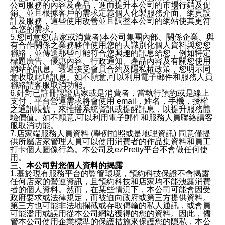
公司服務的內容及產品，進而提升本公司的市場行銷及促
銷、並且根據客戶的需求定義個人化製服務介面、網頁設
計及服務，這些使用改善並且調整本公司的網站使其更符
合您的需求。
5.您同意您(店家或消費者)本公司集團內部、關係企業、與
有合作關係之業務夥伴使用您的去識別化個人資料與您您
聯絡，並傳送那些可能符合您興趣的訊息給您，例如特定
標題廣告、優惠內容、行政通知、產品內容及有關您使用
網站的訊息。透過接受會員合約及隱私權政策，您明示同
意收取此項訊息。如不願意,可以利用電子郵件和服務人員
聯絡請客服取消功能。
6.針對已註冊認證店家或是消費者，當執行預約或是線上
支付，平台營運需求將會使用 email，姓名，手機，授權
之通訊帳號，來推播系統資訊或提醒訊息，以提升服務體
驗價值。如不願意,可以利用電子郵件和服務人員聯絡請客
服取消功能。
7.店家端服務人員資料 (舉例拍照或是地理資訊) 同意僅提
供所屬店家管理人員可以使用消費者的作品集資料和員工
打卡個人圖像行為。本公司及ezPretty平台不會做任何使
用。
三、本公司對您個人資料的揭露
1.基於現有服務平台的監管環境，預約科技保證不會揭露
任何店家的營運資訊，且預約科技和店家均不能洩露消費
者的個人資料。然而，在某些情況下，本公司可能會因受
政府要求或法律規定，而被迫向政府或第三方提供資料。
第三方也可能非法地攔截或存取傳輸的私人通訊，或會員
可能濫用或誤用從本公司網站獲得的您的資料。因此，儘
管本公司使用企業標準的保護措施來保護您的隱私，本公