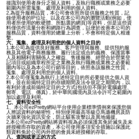
接識別使用者身分之個人資料，及執行職務或業務之必要
範圍內所需蒐集、處理及利用的個人資料。
2.為提升服務品質，本公司會依照所提供服務之性質，記
錄使用者的IP位址、以及在本公司內的瀏覽活動(例如，使
用者所使用的軟硬體、所點選的網頁)等資料，但是這些資
料僅供作流量分析和網路行為調查，以便於改善本公司的
服務品質，資料僅用於總量上分析，不會和特定個人相連
繫。
六、蒐集、處理及利用您的個人資料之目的
1.本公司為提供良好服務、客戶管理與服務、提供預約服
務及其他電子商務服務、履行法定或合約義務、保護當事
人及相關利害關係人之權益、售後服務、經營合於營業登
記項目或組織章程所定之業務及執行職務或業務之必要範
圍內等以及為本公司行銷等目的，依照各該服務之性質，
蒐集、處理及利用您的個人資料。
2.本公司僅蒐集為執行上述特定目的所必要提供之個人資
料，並在前揭特定目的存續期間及法令規定之期間內，以
有利於達成前揭特定目的之方式(包括但不限於電腦處理、
郵寄、電話、傳真)，於中華民國境內及法令許可之範圍內
加以處理及利用。
七、資料安全性
1、本公司ezPretty網站平台使用企業標準慣例來保護您個
人辨認資料的秘密性，特別使用最高等級亞馬遜機房及防
火牆來強化資訊安全，防止駭客攻擊以及異地備援。
2.本公司ezPretty網站將資料視為必須保護其免於滅失及未
經授權而存取的資產，本公司使用多項安全措施以保護此
類資料免於公司內外部的會員未經授權的存取。
八、查詢或更正的方式