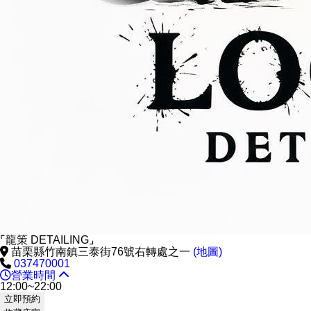
⌜龍策 DETAILING⌟
苗栗縣竹南鎮三泰街76號右轉處之一
(地圖)
037470001
營業時間
12:00~22:00
立即預約