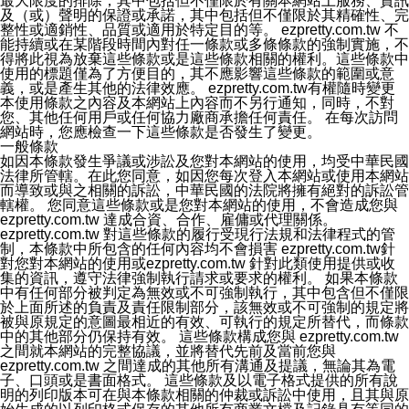
最大限度的排除，其中包括但不僅限於有關本網站上服務、資訊
及（或）聲明的保證或承諾，其中包括但不僅限於其精確性、完
整性或適銷性、品質或適用於特定目的等。 ezpretty.com.tw 不
能持續或在某階段時間內對任一條款或多條條款的強制實施，不
得將此視為放棄這些條款或是這些條款相關的權利。這些條款中
使用的標題僅為了方便目的，其不應影響這些條款的範圍或意
義，或是產生其他的法律效應。 ezpretty.com.tw有權隨時變更
本使用條款之內容及本網站上內容而不另行通知，同時，不對
您、其他任何用戶或任何協力廠商承擔任何責任。 在每次訪問
網站時，您應檢查一下這些條款是否發生了變更。
一般條款
如因本條款發生爭議或涉訟及您對本網站的使用，均受中華民國
法律所管轄。在此您同意，如因您每次登入本網站或使用本網站
而導致或與之相關的訴訟，中華民國的法院將擁有絕對的訴訟管
轄權。 您同意這些條款或是您對本網站的使用，不會造成您與
ezpretty.com.tw 達成合資、合作、雇傭或代理關係。
ezpretty.com.tw 對這些條款的履行受現行法規和法律程式的管
制，本條款中所包含的任何內容均不會損害 ezpretty.com.tw針
對您對本網站的使用或ezpretty.com.tw 針對此類使用提供或收
集的資訊，遵守法律強制執行請求或要求的權利。 如果本條款
中有任何部分被判定為無效或不可強制執行，其中包含但不僅限
於上面所述的負責及責任限制部分，該無效或不可強制的規定將
被與原規定的意圖最相近的有效、可執行的規定所替代，而條款
中的其他部分仍保持有效。 這些條款構成您與 ezpretty.com.tw
之間就本網站的完整協議，並將替代先前及當前您與
ezpretty.com.tw 之間達成的其他所有溝通及提議，無論其為電
子、口頭或是書面格式。 這些條款及以電子格式提供的所有說
明的列印版本可在與本條款相關的仲裁或訴訟中使用，且其與原