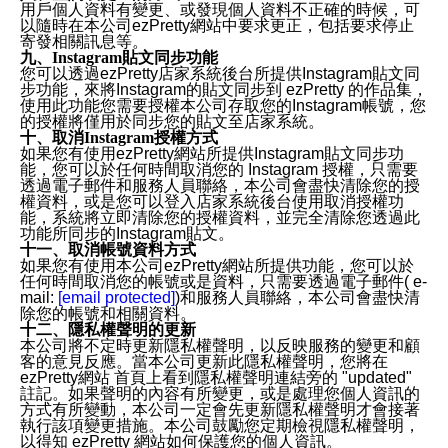
用戶個人資料有變更、或發現個人資料不正確的時候，可
以隨時在本公司ezPretty網站中要求更正，包括要求停止
寄發相關訊息等。
九、Instagram貼文同步功能
您可以透過ezPretty店家系統後台所提供Instagram貼文同
步功能，來將Instagram的貼文同步到 ezPretty 的作品集，
使用此功能您需要授權本公司存取您的Instagram帳號，您
的授權將僅用於同步您的貼文至店家系統。
十、取消Instagram授權方式
如果您有使用ezPretty網站所提供Instagram貼文同步功
能，您可以於任何時間取消您的 Instagram 授權，只需要
透過電子郵件和服務人員聯絡，本公司會盡快清除您的授
權資料，或是您可以登入店家系統後台使用取消授權功
能，系統將立即清除您的授權資料，並完全清除您透過此
功能所同步的Instagram貼文。
十一、取消帳號資料方式
如果您有使用本公司ezPretty網站所提供功能，您可以於
任何時間取消您的帳號或是資料，只需要透過電子郵件( e-
mail:
[email protected]
)和服務人員聯絡，本公司會盡快清
除您的帳號和相關資料。
十二、隱私權聲明的更新
本公司將不定時更新隱私權聲明，以反映服務的變更和顧
客的意見反應。當本公司更新此隱私權聲明，您將在
ezPretty網站 首頁上看到隱私權聲明連結旁的 "updated"
註記。如果聲明的內容有所變更，或是處理您個人資訊的
方式有所變動，本公司一定會先更新隱私權聲明才會接著
執行該項變更措施。本公司鼓勵您定期檢視隱私權聲明，
以得知 ezPretty 網站如何保護您的個人資訊。