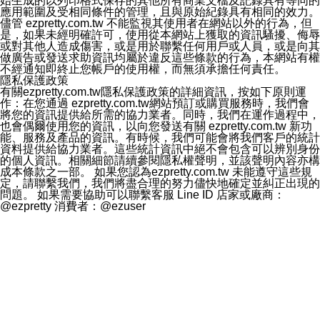
始生成的以列印格式保存的其他所有商業文檔及記錄具有等同的
應用範圍及受相同條件的管理，且與原始紀錄具有相同的效力。
儘管 ezpretty.com.tw 不能監視其使用者在網站以外的行為，但
是，如果未經明確許可，使用從本網站上獲取的資訊騷擾、侮辱
或對其他人造成傷害，或是用於聯繫任何用戶或人員，或是向其
做廣告或發送求助資訊均屬於違反這些條款的行為，本網站有權
不經通知即終止您帳戶的使用權，而無須承擔任何責任。
隱私保護政策
有關ezpretty.com.tw隱私保護政策的詳細資訊，按如下原則運
作：在您通過 ezpretty.com.tw網站預訂或購買服務時，我們會
將您的資訊提供給所需的協力業者。同時，我們在運作過程中，
也會偶爾使用您的資訊，以向您發送有關 ezpretty.com.tw 新功
能、服務及產品的資訊。有時候，我們可能會將我們客戶的統計
資料提供給協力業者。這些統計資訊中絕不會包含可以辨別身份
的個人資訊。相關細節請續參閱隱私權聲明，並該聲明內容亦構
成本條款之一部。 如果您認為ezpretty.com.tw 未能遵守這些規
定，請聯繫我們，我們將盡合理的努力儘快地確定並糾正出現的
問題。 如果需要協助可以聯繫客服 Line ID 店家或廠商：
@ezpretty 消費者：@ezuser