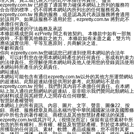
理人員、員工或代表人均對此不承擔任何責任。 儘管
❗️關閉「接收通知型訊息」後，將不會接收到來自任何企業
ezpretty.com.tw 已經盡了適當努力確保本網站上所列的服務符
官方帳號或認證官方帳號的通知型訊息。
合合理的標準，仍不得將本網站內所列出的任何服務視為
ezpretty.com.tw 推薦的服務，或是認為其代表該服務將會適用
於該用戶。如果該服務不適用於您，ezpretty.com.tw 將對此不
承擔任何責任。
網站使用者的守法義務及承諾
本條款構成您與 ezPretty 間之有效契約。 本條款中如有一部無
效時，不影響其他條款之效力。 本條款如有未盡之處，雙方均
應依誠實信用、平等互惠原則，共商解決之道。
年齡和責任
你向 ezpretty.com.tw您確認您已經達到使用本網站的合法年
齡。可以針對您在使用本網站時產生的任何責任，形成有約束力
的法律責任。您理解使用本網站時及他人使用您的登錄資訊使用
本網站時所產生的交易責任。
網站連結
本網站可能包含有通往ezpretty.com.tw以外的其他方所運營網站
的超連結。此類超連結僅提供用於參考。此類網站不是由
ezpretty.com.tw 控制，我們對其內容不承擔任何責任。在本網
站上加入通往此類網站的超連結，並非暗示我們贊同此類網站上
的材料或是與其經營人之間存在任何聯繫。
智慧財產權聲明
本網站上的所有資訊、內容、圖片、文字、聲音、圖像22、按
鈕、商標、服務標章及商品名稱均受中華民國國家法律及國際條
約中所包含的著作權法、商標法及其他智慧財產權法的保護。
ezpretty.com.tw或其許可人（視情況而定）保留有這些素材中所
包含的所有權利，所有權、權益及智慧財產權。對於從本網站上
所獲取的任何資訊、素材、軟體、產品或服務，您不得對其更