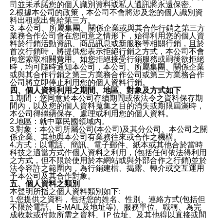
司並未承諾您的個人識別資料或私人通訊將永遠保密。
2.根據本公司的政策，本公司不會將涉及您的個人識別資
料出租或出售給第三方。
3. 本公司、所屬集團、關係企業或與其合作行銷之第三方
業務合作公司會在您同意之情形下，始得利用您的個人資
料於行銷活動資訊、商品訊息或新服務等相關行銷，且於
首次行銷時，將提供您表示拒絕行銷之方式，本公司不會
向您索取相關費用。如您拒絕接受行銷服務或嗣後欲拒絕
時，均可隨時通知本公司，本公司、所屬集團、關係企業
或與其合作行銷之第三方業務合作公司或第三方業務合作
公司將立即停止利用您的個人資料行銷。
四、個人資料利用之期間、地區、對象及方式如下
1.期間：您同意於本公司存續期間或依法令之資料保存期
間內，以及您的個人資料蒐集之目的消失或期限屆滿時，
本公司得繼續保存、處理或利用您的個人資料。
2.地區：就中華民國領域內。
3.對象：本公司所屬公司(本公司)及其分公司、本公司之關
係企業、其他與本公司有業務往來或合作之機構。
4.方式：以電話、簡訊、電子郵件、紙本或其他合於當時
科技之適當方式作個人資料之利用，(包括任何依法得利用
之方式，但不限於使用於本網站或與外部合作之行銷)並於
法令容許之範圍內，為行銷建檔、揭露、轉介或交互運用
予本公司及其合作對象。
五、個人資料之類別
本聲明所指之個人資料類別如下:
1.您提供之資料，包括您的姓名、性別、連絡方式(包括但
不限於電話、E-MAIL及地址等)、服務單位、職稱、為完
成收款或付款所需之資料、IＰ位址、及其他得以直接或間