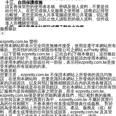
十三、自我保護措施
請妥善保管您的使用者名稱、密碼及個人資料，不要提供
給任何人。在您完成個人化服務之使用後，請務必記得登
出帳號。若您是與他人共享電腦或使用公共電腦，切記要
關閉瀏覽器視窗，以防止他人讀取您的個人資料、信件或
進入所機關管理區。
十四、傳送宣傳本站資訊或電子郵件之政策
服務條款
您同意本公司網站，透過您所提供的郵件地址與您取得聯
×
絡並傳送或宣傳本網站各項服務之資料或電子郵件供您參
考。您能依照該資料或電子郵件所指示之方法、說明或功
ezpretty.com.tw 聲明
能連結，隨時停止接收這些資料或電子郵件。
使用本網站即表示完全同意無條件接受，使用並遵守本網站所有
十五、訊息通知
條款。您與預約科技行銷股份有限公司之網站 ezPretty 網站
本公司/本服務將以通知型訊息傳送重要訊息給您。即使未
（以下皆稱 ezpretty.com.tw ）訂此合約(下稱本條款)，這些條款
加入本公司/本服務好友，您仍可接收到通知型訊息。
將規範詳列於下。如未閱讀或不接受此規範請勿使用本網站，一
本公司/本服務傳送之通知型訊息以對您有效且重要的訊息
旦使用本網站的全部或任何一部份，表示同ezpretty.com.tw意接
為限，以廣告或其他目的的訊息皆不會被傳送。滿足以下
受本網站所有規範的約束。
三個條件者，將可收到通知型訊息。
免責規範
1.LINE 帳號設定的電話號碼與本公司/本服務所傳來的電
您要注意，ezpretty.com.tw 不保證本網站上所發佈的資訊均無
話號碼比對相符。
誤，在使用本網站時，您要意識到本網站上所發佈的有關預約店
2.該 LINE 帳號已在 LINE APP 設定中，同意接收通知型
家的詳細資訊，以及與預訂服務相關資訊在內的其他各種資訊，
訊息。
均可能不準確或是存在拼寫錯誤。您在本網站上所進行的所有預
3.LINE 帳號未封鎖傳送訊息之 LINE 官方帳號。
訂服務均是與相關的店家之間交易，而非 ezpretty.com.tw。
欲變更通知型訊息的設定，操作如下：
ezpretty.com.tw僅是便於您能夠通過我們，預訂相對應的服務。
1.點選「主頁」＞「設定」
在您與店家之間的買賣行為中， ezpretty.com.tw 不屬於買賣行
2.點選「隱私設定」
為的任何相關方，不會承擔任何直接或間接責任或義務。 對於
3.點選「提供使用資料」
因為使用本網站上所提供的任何資訊、產品、服務及（或）材
4.點選「LINE通知型訊息」
料，而產生或導致的任何損失或損害，ezpretty.com.tw 及其管
5.開關「接收LINE通知型訊息」