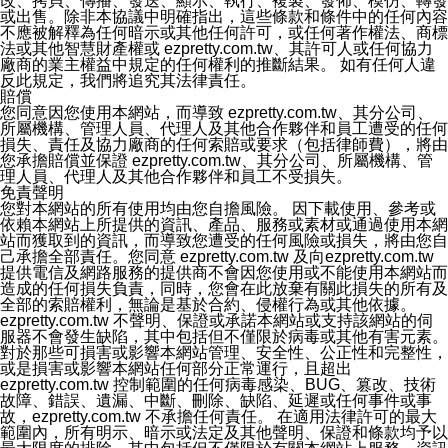
改、拷貝、傳播、發送、顯示、執行、複製、發佈、模仿、轉發
或出售。除非本協議中明確指出，這些條款和條件中的任何內容
不應被解釋為任何暗示或其他任何許可，或任何著作權法、商標
法或其他智慧財產權或 ezpretty.com.tw、其許可人或任何協力
廠商的業主權益中規定的任何權利的推斷結果。 如有任何人違
反此規定，我們將追究其法律責任。
賠償
您同意因您使用本網站，而導致 ezpretty.com.tw、其分公司、
所屬機構、管理人員、代理人及其他合作夥伴和員工遭受的任何
損失、責任及協力廠商的任何索賠或要求（包括律師費），將由
您承擔賠償並保證 ezpretty.com.tw、其分公司、所屬機構、管
理人員、代理人及其他合作夥伴和員工不受損失。
免責聲明
您對本網站的所有使用均由您自擔風險。 因下載使用、參考或
依賴本網站上所提供的資訊、產品、服務或素材或通過使用本網
站而獲取到的資訊，而導致您遭受的任何風險或損失，將由您自
己承擔全部責任。您同意 ezpretty.com.tw 及向ezpretty.com.tw
提供電信及網路服務的提供商不會因您使用或不能使用本網站而
造成的任何損失負責，同時，您會在此放棄有關此損失的所有及
全部的索賠權利，無論是基於合約、侵權行為或其他依據。
ezpretty.com.tw 不聲明、保證或承諾本網站或支持該網站的伺
服器不會發生缺陷，其中包括但不僅限於病毒或其他有害元素。
對於那些可損害或影響本網站管理、安全性、公正性和完整性，
或是損害或影響本網站任何部分正常運行，且超出
ezpretty.com.tw 控制範圍的任何病毒感染、BUG、篡改、技術
故障、錯誤、遺漏、中斷、刪除、缺陷、延遲或任何事件或事
故，ezpretty.com.tw 不承擔任何責任。 在適用法律許可的最大
範圍內，所有明示、暗示或法定及其他聲明、保證和條款均予以