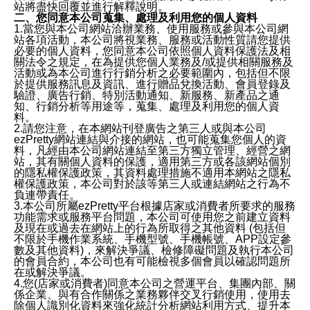
站將盡快回覆並進行解釋說明。
二、您同意本公司蒐集、處理及利用您的個人資料
1.當您與本公司網站洽辦業務、使用服務或參與本公司網
站各項活動，本公司將視業務、服務或活動性質請您提供
必要的個人資料，您同意本公司依照個人資料保護法及相
關法令之規定，在為提供您個人業務及/或提供相關服務及
活動或為本公司進行行銷分析之必要範圍內，包括但不限
於提供服務訊息及資訊、進行贈品兌換活動、會員登錄及
驗證、廣告行銷、特別活動通知、新服務、新產品之通
知、行銷分析等用途等，蒐集、處理及利用您的個人資
料。
2.請您注意，在本網站刊登廣告之第三人或與本公司
ezPretty網站連結與介接的網站，也可能蒐集您個人的資
料，凡經由本公司網站連結至第三方獨立管理、經營之網
站，其有關個人資料的保護，適用第三方或各該網站個別
的隱私權保護政策，其資料處理措施不適用本網站之隱私
權保護政策，本公司對於該等第三人或連結網站之行為不
負連帶責任。
3.本公司所屬ezPretty平台根據店家或消費者所要求的服務
功能需求或服務平台問題，本公司可使用您之前建立資料
及現在或過去在網站上的行為所取得之其他資料 (包括但
不限於手機作業系統、手機型號、手機帳號、APP設定參
數及其他資料)，來解決爭議、檢修障礙問題及執行本公司
的會員合約，本公司也有可能檢視多個會員以確認問題所
在或解決爭議。
4.您(店家或消費者)同意本公司之營運平台、集團內部、關
係企業、與有合作關係之業務夥伴交叉行銷使用，使用去
除個人識別化資料來強化統計分析網站利用方式、提升本