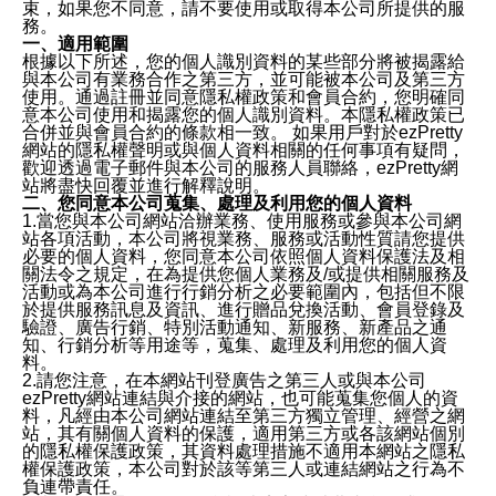
束，如果您不同意，請不要使用或取得本公司所提供的服
務。
一、適用範圍
根據以下所述，您的個人識別資料的某些部分將被揭露給
與本公司有業務合作之第三方，並可能被本公司及第三方
使用。通過註冊並同意隱私權政策和會員合約，您明確同
意本公司使用和揭露您的個人識別資料。本隱私權政策已
合併並與會員合約的條款相一致。 如果用戶對於ezPretty
網站的隱私權聲明或與個人資料相關的任何事項有疑問，
歡迎透過電子郵件與本公司的服務人員聯絡，ezPretty網
站將盡快回覆並進行解釋說明。
二、您同意本公司蒐集、處理及利用您的個人資料
1.當您與本公司網站洽辦業務、使用服務或參與本公司網
站各項活動，本公司將視業務、服務或活動性質請您提供
必要的個人資料，您同意本公司依照個人資料保護法及相
關法令之規定，在為提供您個人業務及/或提供相關服務及
活動或為本公司進行行銷分析之必要範圍內，包括但不限
於提供服務訊息及資訊、進行贈品兌換活動、會員登錄及
驗證、廣告行銷、特別活動通知、新服務、新產品之通
知、行銷分析等用途等，蒐集、處理及利用您的個人資
料。
2.請您注意，在本網站刊登廣告之第三人或與本公司
ezPretty網站連結與介接的網站，也可能蒐集您個人的資
料，凡經由本公司網站連結至第三方獨立管理、經營之網
站，其有關個人資料的保護，適用第三方或各該網站個別
的隱私權保護政策，其資料處理措施不適用本網站之隱私
權保護政策，本公司對於該等第三人或連結網站之行為不
負連帶責任。