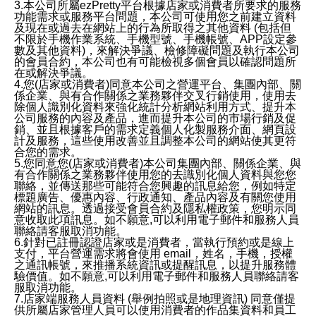
3.本公司所屬ezPretty平台根據店家或消費者所要求的服務
功能需求或服務平台問題，本公司可使用您之前建立資料
及現在或過去在網站上的行為所取得之其他資料 (包括但
不限於手機作業系統、手機型號、手機帳號、APP設定參
數及其他資料)，來解決爭議、檢修障礙問題及執行本公司
的會員合約，本公司也有可能檢視多個會員以確認問題所
在或解決爭議。
4.您(店家或消費者)同意本公司之營運平台、集團內部、關
係企業、與有合作關係之業務夥伴交叉行銷使用，使用去
除個人識別化資料來強化統計分析網站利用方式、提升本
公司服務的內容及產品，進而提升本公司的市場行銷及促
銷、並且根據客戶的需求定義個人化製服務介面、網頁設
計及服務，這些使用改善並且調整本公司的網站使其更符
合您的需求。
5.您同意您(店家或消費者)本公司集團內部、關係企業、與
有合作關係之業務夥伴使用您的去識別化個人資料與您您
聯絡，並傳送那些可能符合您興趣的訊息給您，例如特定
標題廣告、優惠內容、行政通知、產品內容及有關您使用
網站的訊息。透過接受會員合約及隱私權政策，您明示同
意收取此項訊息。如不願意,可以利用電子郵件和服務人員
聯絡請客服取消功能。
6.針對已註冊認證店家或是消費者，當執行預約或是線上
支付，平台營運需求將會使用 email，姓名，手機，授權
之通訊帳號，來推播系統資訊或提醒訊息，以提升服務體
驗價值。如不願意,可以利用電子郵件和服務人員聯絡請客
服取消功能。
7.店家端服務人員資料 (舉例拍照或是地理資訊) 同意僅提
供所屬店家管理人員可以使用消費者的作品集資料和員工