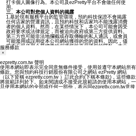
打卡個人圖像行為。本公司及ezPretty平台不會做任何使
用。
三、本公司對您個人資料的揭露
1.基於現有服務平台的監管環境，預約科技保證不會揭露
任何店家的營運資訊，且預約科技和店家均不能洩露消費
者的個人資料。然而，在某些情況下，本公司可能會因受
政府要求或法律規定，而被迫向政府或第三方提供資料。
第三方也可能非法地攔截或存取傳輸的私人通訊，或會員
可能濫用或誤用從本公司網站獲得的您的資料。因此，儘
管本公司使用企業標準的保護措施來保護您的隱私，本公
服務條款
司並未承諾您的個人識別資料或私人通訊將永遠保密。
×
2.根據本公司的政策，本公司不會將涉及您的個人識別資
料出租或出售給第三方。
ezpretty.com.tw 聲明
3. 本公司、所屬集團、關係企業或與其合作行銷之第三方
使用本網站即表示完全同意無條件接受，使用並遵守本網站所有
業務合作公司會在您同意之情形下，始得利用您的個人資
條款。您與預約科技行銷股份有限公司之網站 ezPretty 網站
料於行銷活動資訊、商品訊息或新服務等相關行銷，且於
（以下皆稱 ezpretty.com.tw ）訂此合約(下稱本條款)，這些條款
首次行銷時，將提供您表示拒絕行銷之方式，本公司不會
將規範詳列於下。如未閱讀或不接受此規範請勿使用本網站，一
向您索取相關費用。如您拒絕接受行銷服務或嗣後欲拒絕
旦使用本網站的全部或任何一部份，表示同ezpretty.com.tw意接
時，均可隨時通知本公司，本公司、所屬集團、關係企業
受本網站所有規範的約束。
或與其合作行銷之第三方業務合作公司或第三方業務合作
免責規範
公司將立即停止利用您的個人資料行銷。
您要注意，ezpretty.com.tw 不保證本網站上所發佈的資訊均無
四、個人資料利用之期間、地區、對象及方式如下
誤，在使用本網站時，您要意識到本網站上所發佈的有關預約店
1.期間：您同意於本公司存續期間或依法令之資料保存期
家的詳細資訊，以及與預訂服務相關資訊在內的其他各種資訊，
間內，以及您的個人資料蒐集之目的消失或期限屆滿時，
均可能不準確或是存在拼寫錯誤。您在本網站上所進行的所有預
本公司得繼續保存、處理或利用您的個人資料。
訂服務均是與相關的店家之間交易，而非 ezpretty.com.tw。
2.地區：就中華民國領域內。
ezpretty.com.tw僅是便於您能夠通過我們，預訂相對應的服務。
3.對象：本公司所屬公司(本公司)及其分公司、本公司之關
在您與店家之間的買賣行為中， ezpretty.com.tw 不屬於買賣行
係企業、其他與本公司有業務往來或合作之機構。
為的任何相關方，不會承擔任何直接或間接責任或義務。 對於