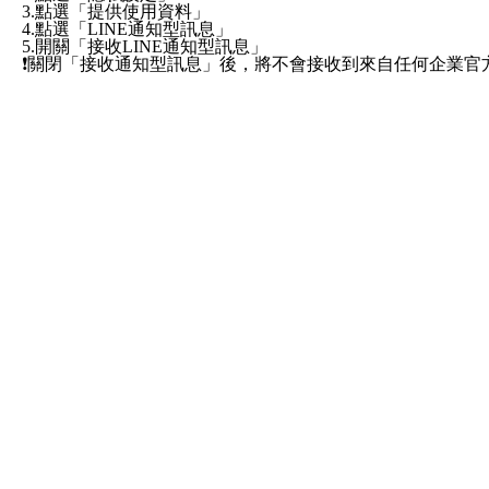
3.點選「提供使用資料」
4.點選「LINE通知型訊息」
5.開關「接收LINE通知型訊息」
❗️關閉「接收通知型訊息」後，將不會接收到來自任何企業
服務條款
×
ezpretty.com.tw 聲明
使用本網站即表示完全同意無條件接受，使用並遵守本網站所有條款。您與