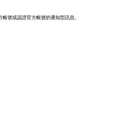
官方帳號或認證官方帳號的通知型訊息。
預約科技行銷股份有限公司之網站 ezPretty 網站 （以下皆稱 