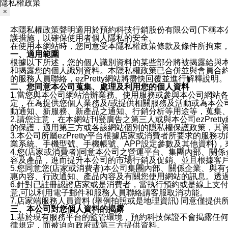
隱私權政策
×
本隱私權政策聲明適用於預約科技行銷股份有限公司(下稱本公司)於ezP
護措施，以確保使用者個人隱私的安全。
在使用本網站時，您同意受本隱私權政策條款及條件所拘束
一、適用範圍
根據以下所述，您的個人識別資料的某些部分將被揭露給與
和揭露您的個人識別資料。本隱私權政策已合併並與會員合約的
的服務人員聯絡，ezPretty網站將盡快回覆並進行解釋說明。
二、您同意本公司蒐集、處理及利用您的個人資料
1.當您與本公司網站洽辦業務、使用服務或參與本公司網站
定，在為提供您個人業務及/或提供相關服務及活動或為本
動通知、新服務、新產品之通知、行銷分析等用途等，蒐集
2.請您注意，在本網站刊登廣告之第三人或與本公司ezPr
的保護，適用第三方或各該網站個別的隱私權保護政策，其
3.本公司所屬ezPretty平台根據店家或消費者所要求的
業系統、手機型號、手機帳號、APP設定參數及其他資料)
4.您(店家或消費者)同意本公司之營運平台、集團內部、
容及產品，進而提升本公司的市場行銷及促銷、並且根據客
5.您同意您(店家或消費者)本公司集團內部、關係企業、
惠內容、行政通知、產品內容及有關您使用網站的訊息。透過
6.針對已註冊認證店家或是消費者，當執行預約或是線上支付
意,可以利用電子郵件和服務人員聯絡請客服取消功能。
7.店家端服務人員資料 (舉例拍照或是地理資訊) 同意僅提
三、本公司對您個人資料的揭露
1.基於現有服務平台的監管環境，預約科技保證不會揭露任
律規定，而被迫向政府或第三方提供資料。