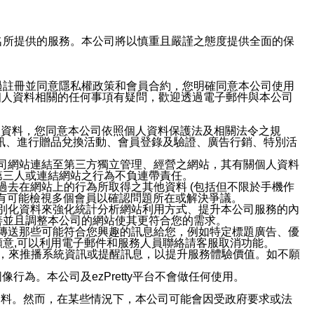
域名及次級網域名所提供的服務。本公司將以慎重且嚴謹之態度提供全面的保
過註冊並同意隱私權政策和會員合約，您明確同意本公司使用
與個人資料相關的任何事項有疑問，歡迎透過電子郵件與本公司
人資料，您同意本公司依照個人資料保護法及相關法令之規
訊、進行贈品兌換活動、會員登錄及驗證、廣告行銷、特別活
本公司網站連結至第三方獨立管理、經營之網站，其有關個人資料
第三人或連結網站之行為不負連帶責任。
或過去在網站上的行為所取得之其他資料 (包括但不限於手機作
也有可能檢視多個會員以確認問題所在或解決爭議。
識別化資料來強化統計分析網站利用方式、提升本公司服務的內
善並且調整本公司的網站使其更符合您的需求。
並傳送那些可能符合您興趣的訊息給您，例如特定標題廣告、優
意,可以利用電子郵件和服務人員聯絡請客服取消功能。
帳號，來推播系統資訊或提醒訊息，以提升服務體驗價值。如不願
行為。本公司及ezPretty平台不會做任何使用。
資料。然而，在某些情況下，本公司可能會因受政府要求或法