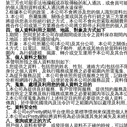
第三方也可能非法地攔截或存取傳輸的私人通訊，或會員可
的個人識別資料或私人通訊將永遠保密。
2.根據本公司的政策，本公司不會將涉及您的個人識別資料
3. 本公司、所屬集團、關係企業或與其合作行銷之第三方
將提供您表示拒絕行銷之方式，本公司不會向您索取相關費
務合作公司或第三方業務合作公司將立即停止利用您的個人
四、個人資料利用之期間、地區、對象及方式如下
1.期間：您同意於本公司存續期間或依法令之資料保存期間
2.地區：就中華民國領域內。
3.對象：本公司所屬公司(本公司)及其分公司、本公司之關
4.方式：以電話、簡訊、電子郵件、紙本或其他合於當時科
圍內，為行銷建檔、揭露、轉介或交互運用予本公司及其合
五、個人資料之類別
本聲明所指之個人資料類別如下:
1.您提供之資料，包括您的姓名、性別、連絡方式(包括但不
身分之個人資料，及執行職務或業務之必要範圍內所需蒐集
2.為提升服務品質，本公司會依照所提供服務之性質，記錄
分析和網路行為調查，以便於改善本公司的服務品質，資料
六、蒐集、處理及利用您的個人資料之目的
1.本公司為提供良好服務、客戶管理與服務、提供預約服務
章程所定之業務及執行職務或業務之必要範圍內等以及為本
2.本公司僅蒐集為執行上述特定目的所必要提供之個人資料
傳真)，於中華民國境內及法令許可之範圍內加以處理及利用
七、資料安全性
1、本公司ezPretty網站平台使用企業標準慣例來保護
2.本公司ezPretty網站將資料視為必須保護其免於滅
八、查詢或更正的方式
用戶個人資料有變更、或發現個人資料不正確的時候，可以隨時