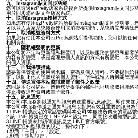
九、Instagram貼文同步功能
您可以透過ezPretty店家系統後台所提供Instagram貼文同
用於同步您的貼文至店家系統。
十、取消Instagram授權方式
如果您有使用ezPretty網站所提供Instagram貼文同
可以登入店家系統後台使用取消授權功能，系統將立即清除您的
十一、取消帳號資料方式
如果您有使用本公司ezPretty網站所提供功能，您可以於任何
相關資料。
十二、隱私權聲明的更新
本公司將不定時更新隱私權聲明，以反映服務的變更和顧客的意見反
內容有所變更，或是處理您個人資訊的方式有所變動，本公司一
的個人資訊。
十三、自我保護措施
請妥善保管您的使用者名稱、密碼及個人資料，不要提供給
窗，以防止他人讀取您的個人資料、信件或進入所機關管理
十四、傳送宣傳本站資訊或電子郵件之政策
您同意本公司網站，透過您所提供的郵件地址與您取得聯絡
停止接收這些資料或電子郵件。
十五、訊息通知
本公司/本服務將以通知型訊息傳送重要訊息給您。即使未加
本公司/本服務傳送之通知型訊息以對您有效且重要的訊息為
1.LINE 帳號設定的電話號碼與本公司/本服務所傳來的電話
2.該 LINE 帳號已在 LINE APP 設定中，同意接收通知型訊
3.LINE 帳號未封鎖傳送訊息之 LINE 官方帳號。
欲變更通知型訊息的設定，操作如下：
1.點選「主頁」＞「設定」
2.點選「隱私設定」