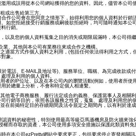
能濫用或誤用從本公司網站獲得的您的資料。因此，儘管本公司
出租或出售給第三方。
業務合作公司會在您同意之情形下，始得利用您的個人資料於行銷
用。如您拒絕接受行銷服務或嗣後欲拒絕時，均可隨時通知本公
資料行銷。
內，以及您的個人資料蒐集之目的消失或期限屆滿時，本公司得
係企業、其他與本公司有業務往來或合作之機構。
技之適當方式作個人資料之利用，(包括任何依法得利用之方式，
作對象。
限於電話、E-MAIL及地址等)、服務單位、職稱、為完成收款
、處理及利用的個人資料。
使用者的IP位址、以及在本公司內的瀏覽活動(例如，使用者所使
僅用於總量上分析，不會和特定個人相連繫。
及其他電子商務服務、履行法定或合約義務、保護當事人及相關
公司行銷等目的，依照各該服務之性質，蒐集、處理及利用您的
，並在前揭特定目的存續期間及法令規定之期間內，以有利於達成
。
您個人辨認資料的秘密性，特別使用最高等級亞馬遜機房及防火牆來
失及未經授權而存取的資產，本公司使用多項安全措施以保護此類資料
在本公司ezPretty網站中要求更正，包括要求停止寄發相關