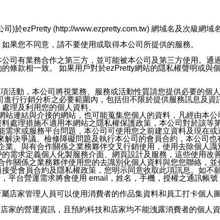
retty (http://www.ezpretty.com.tw) 網
，如果您不同意，請不要使用或取得本公司所提供的服務。
本公司有業務合作之第三方，並可能被本公司及第三方使用。通
條款相一致。 如果用戶對於ezPretty網站的隱私權聲明或
各項活動，本公司將視業務、服務或活動性質請您提供必要的個
公司進行行銷分析之必要範圍內，包括但不限於提供服務訊息及資
、處理及利用您的個人資料。
etty網站連結與介接的網站，也可能蒐集您個人的資料，凡經由
資料處理措施不適用本網站之隱私權保護政策，本公司對於該等
服務功能需求或服務平台問題，本公司可使用您之前建立資料及現在
，來解決爭議、檢修障礙問題及執行本公司的會員合約，本公司
關係企業、與有合作關係之業務夥伴交叉行銷使用，使用去除個人
戶的需求定義個人化製服務介面、網頁設計及服務，這些使用改
與有合作關係之業務夥伴使用您的去識別化個人資料與您您聯絡，
接受會員合約及隱私權政策，您明示同意收取此項訊息。如不願
，平台營運需求將會使用 email，姓名，手機，授權之通訊
供所屬店家管理人員可以使用消費者的作品集資料和員工打卡個人圖像
何店家的營運資訊，且預約科技和店家均不能洩露消費者的個人