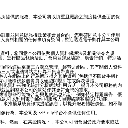
域名及次級網域名所提供的服務。本公司將以慎重且嚴謹之態度提供全面的保
過註冊並同意隱私權政策和會員合約，您明確同意本公司使用
與個人資料相關的任何事項有疑問，歡迎透過電子郵件與本公司
人資料，您同意本公司依照個人資料保護法及相關法令之規
訊、進行贈品兌換活動、會員登錄及驗證、廣告行銷、特別活
本公司網站連結至第三方獨立管理、經營之網站，其有關個人資料
第三人或連結網站之行為不負連帶責任。
或過去在網站上的行為所取得之其他資料 (包括但不限於手機作
也有可能檢視多個會員以確認問題所在或解決爭議。
識別化資料來強化統計分析網站利用方式、提升本公司服務的內
善並且調整本公司的網站使其更符合您的需求。
並傳送那些可能符合您興趣的訊息給您，例如特定標題廣告、優
意,可以利用電子郵件和服務人員聯絡請客服取消功能。
帳號，來推播系統資訊或提醒訊息，以提升服務體驗價值。如不願
行為。本公司及ezPretty平台不會做任何使用。
資料。然而，在某些情況下，本公司可能會因受政府要求或法