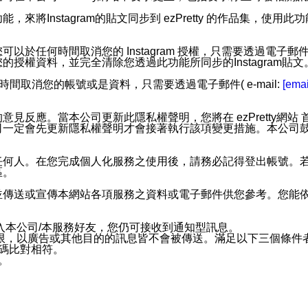
步功能，來將Instagram的貼文同步到 ezPretty 的作品集，使
步功能，您可以於任何時間取消您的 Instagram 授權，只需要
授權資料，並完全清除您透過此功能所同步的Instagram貼文
時間取消您的帳號或是資料，只需要透過電子郵件( e-mail:
[emai
應。當本公司更新此隱私權聲明，您將在 ezPretty網站 首頁
定會先更新隱私權聲明才會接著執行該項變更措施。本公司鼓勵您定
任何人。在您完成個人化服務之使用後，請務必記得登出帳號。
區。
並傳送或宣傳本網站各項服務之資料或電子郵件供您參考。您能
入本公司/本服務好友，您仍可接收到通知型訊息。
限，以廣告或其他目的的訊息皆不會被傳送。滿足以下三個條件
號碼比對相符。
息。