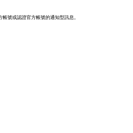
官方帳號或認證官方帳號的通知型訊息。
預約科技行銷股份有限公司之網站 ezPretty 網站 （以下皆稱 