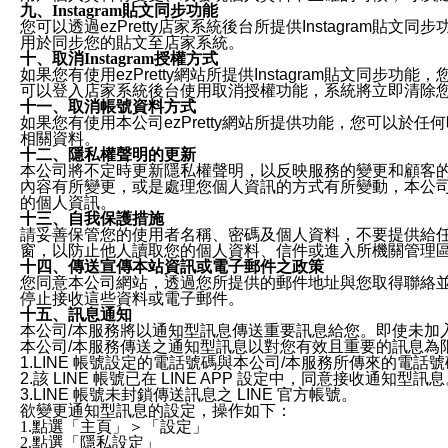
九、Instagram貼文同步功能
您可以透過ezPretty店家系統後台所提供Instagram貼文同
用於同步您的貼文至店家系統。
十、取消Instagram授權方式
如果您有使用ezPretty網站所提供Instagram貼文同
可以登入店家系統後台使用取消授權功能，系統將立即清除您的
十一、取消帳號資料方式
如果您有使用本公司ezPretty網站所提供功能，您可以於任何
相關資料。
十二、隱私權聲明的更新
本公司將不定時更新隱私權聲明，以反映服務的變更和顧客的意見反
內容有所變更，或是處理您個人資訊的方式有所變動，本公司一
的個人資訊。
十三、自我保護措施
請妥善保管您的使用者名稱、密碼及個人資料，不要提供給
窗，以防止他人讀取您的個人資料、信件或進入所機關管理
十四、傳送宣傳本站資訊或電子郵件之政策
您同意本公司網站，透過您所提供的郵件地址與您取得聯絡
停止接收這些資料或電子郵件。
十五、訊息通知
本公司/本服務將以通知型訊息傳送重要訊息給您。即使未加
本公司/本服務傳送之通知型訊息以對您有效且重要的訊息為
1.LINE 帳號設定的電話號碼與本公司/本服務所傳來的電話
2.該 LINE 帳號已在 LINE APP 設定中，同意接收通知型訊
3.LINE 帳號未封鎖傳送訊息之 LINE 官方帳號。
欲變更通知型訊息的設定，操作如下：
1.點選「主頁」＞「設定」
2.點選「隱私設定」