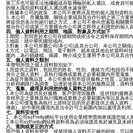
第三方也可能非法地攔截或存取傳輸的私人通訊，或會員可
的個人識別資料或私人通訊將永遠保密。
2.根據本公司的政策，本公司不會將涉及您的個人識別資料
3. 本公司、所屬集團、關係企業或與其合作行銷之第三方
將提供您表示拒絕行銷之方式，本公司不會向您索取相關費
務合作公司或第三方業務合作公司將立即停止利用您的個人
四、個人資料利用之期間、地區、對象及方式如下
1.期間：您同意於本公司存續期間或依法令之資料保存期間
2.地區：就中華民國領域內。
3.對象：本公司所屬公司(本公司)及其分公司、本公司之關
4.方式：以電話、簡訊、電子郵件、紙本或其他合於當時科
圍內，為行銷建檔、揭露、轉介或交互運用予本公司及其合
五、個人資料之類別
本聲明所指之個人資料類別如下:
1.您提供之資料，包括您的姓名、性別、連絡方式(包括但不
身分之個人資料，及執行職務或業務之必要範圍內所需蒐集
2.為提升服務品質，本公司會依照所提供服務之性質，記錄
分析和網路行為調查，以便於改善本公司的服務品質，資料
六、蒐集、處理及利用您的個人資料之目的
1.本公司為提供良好服務、客戶管理與服務、提供預約服務
章程所定之業務及執行職務或業務之必要範圍內等以及為本
2.本公司僅蒐集為執行上述特定目的所必要提供之個人資料
傳真)，於中華民國境內及法令許可之範圍內加以處理及利用
七、資料安全性
1、本公司ezPretty網站平台使用企業標準慣例來保護
2.本公司ezPretty網站將資料視為必須保護其免於滅
八、查詢或更正的方式
用戶個人資料有變更、或發現個人資料不正確的時候，可以隨時