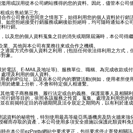
能濫用或誤用從本公司網站獲得的您的資料。因此，儘管本公司
出租或出售給第三方。
業務合作公司會在您同意之情形下，始得利用您的個人資料於行銷
用。如您拒絕接受行銷服務或嗣後欲拒絕時，均可隨時通知本公
資料行銷。
內，以及您的個人資料蒐集之目的消失或期限屆滿時，本公司得
係企業、其他與本公司有業務往來或合作之機構。
技之適當方式作個人資料之利用，(包括任何依法得利用之方式，
作對象。
限於電話、E-MAIL及地址等)、服務單位、職稱、為完成收款
、處理及利用的個人資料。
使用者的IP位址、以及在本公司內的瀏覽活動(例如，使用者所使
僅用於總量上分析，不會和特定個人相連繫。
及其他電子商務服務、履行法定或合約義務、保護當事人及相關
公司行銷等目的，依照各該服務之性質，蒐集、處理及利用您的
，並在前揭特定目的存續期間及法令規定之期間內，以有利於達成
。
您個人辨認資料的秘密性，特別使用最高等級亞馬遜機房及防火牆來
失及未經授權而存取的資產，本公司使用多項安全措施以保護此類資料
在本公司ezPretty網站中要求更正，包括要求停止寄發相關