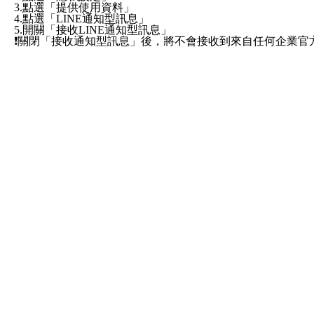
3.點選「提供使用資料」
4.點選「LINE通知型訊息」
5.開關「接收LINE通知型訊息」
❗️關閉「接收通知型訊息」後，將不會接收到來自任何企業
服務條款
×
ezpretty.com.tw 聲明
使用本網站即表示完全同意無條件接受，使用並遵守本網站所有條款。您與