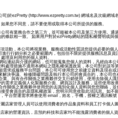
retty (http://www.ezpretty.com.tw) 網
，如果您不同意，請不要使用或取得本公司所提供的服務。
本公司有業務合作之第三方，並可能被本公司及第三方使用。通
條款相一致。 如果用戶對於ezPretty網站的隱私權聲明或
各項活動，本公司將視業務、服務或活動性質請您提供必要的個
公司進行行銷分析之必要範圍內，包括但不限於提供服務訊息及資
、處理及利用您的個人資料。
etty網站連結與介接的網站，也可能蒐集您個人的資料，凡經由
資料處理措施不適用本網站之隱私權保護政策，本公司對於該等
服務功能需求或服務平台問題，本公司可使用您之前建立資料及現在
，來解決爭議、檢修障礙問題及執行本公司的會員合約，本公司
關係企業、與有合作關係之業務夥伴交叉行銷使用，使用去除個人
戶的需求定義個人化製服務介面、網頁設計及服務，這些使用改
與有合作關係之業務夥伴使用您的去識別化個人資料與您您聯絡，
接受會員合約及隱私權政策，您明示同意收取此項訊息。如不願
，平台營運需求將會使用 email，姓名，手機，授權之通訊
供所屬店家管理人員可以使用消費者的作品集資料和員工打卡個人圖像
何店家的營運資訊，且預約科技和店家均不能洩露消費者的個人