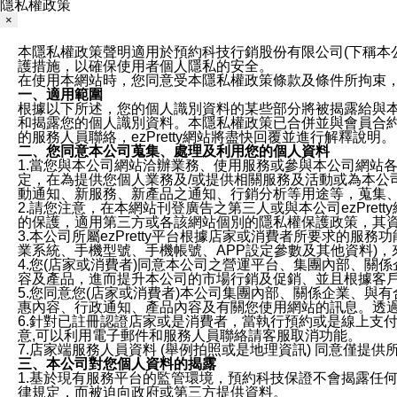
隱私權政策
×
本隱私權政策聲明適用於預約科技行銷股份有限公司(下稱本公司)於ezP
護措施，以確保使用者個人隱私的安全。
在使用本網站時，您同意受本隱私權政策條款及條件所拘束
一、適用範圍
根據以下所述，您的個人識別資料的某些部分將被揭露給與
和揭露您的個人識別資料。本隱私權政策已合併並與會員合約的
的服務人員聯絡，ezPretty網站將盡快回覆並進行解釋說明。
二、您同意本公司蒐集、處理及利用您的個人資料
1.當您與本公司網站洽辦業務、使用服務或參與本公司網站
定，在為提供您個人業務及/或提供相關服務及活動或為本
動通知、新服務、新產品之通知、行銷分析等用途等，蒐集
2.請您注意，在本網站刊登廣告之第三人或與本公司ezPr
的保護，適用第三方或各該網站個別的隱私權保護政策，其
3.本公司所屬ezPretty平台根據店家或消費者所要求的
業系統、手機型號、手機帳號、APP設定參數及其他資料)
4.您(店家或消費者)同意本公司之營運平台、集團內部、
容及產品，進而提升本公司的市場行銷及促銷、並且根據客
5.您同意您(店家或消費者)本公司集團內部、關係企業、
惠內容、行政通知、產品內容及有關您使用網站的訊息。透過
6.針對已註冊認證店家或是消費者，當執行預約或是線上支付
意,可以利用電子郵件和服務人員聯絡請客服取消功能。
7.店家端服務人員資料 (舉例拍照或是地理資訊) 同意僅提
三、本公司對您個人資料的揭露
1.基於現有服務平台的監管環境，預約科技保證不會揭露任
律規定，而被迫向政府或第三方提供資料。