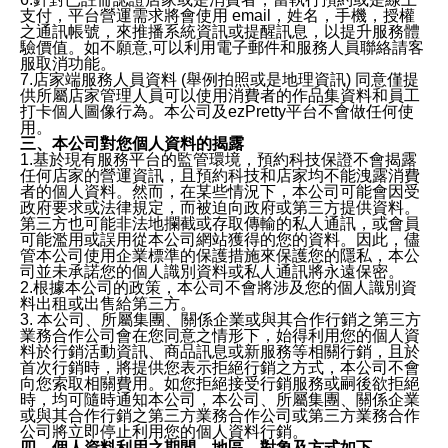
支付，平台營運需求將會使用 email，姓名，手機，授權
之通訊帳號，來推播系統資訊或提醒訊息，以提升服務體
驗價值。如不願意,可以利用電子郵件和服務人員聯絡請客
服取消功能。
7.店家端服務人員資料 (舉例拍照或是地理資訊) 同意僅提
供所屬店家管理人員可以使用消費者的作品集資料和員工
打卡個人圖像行為。本公司及ezPretty平台不會做任何使
用。
三、本公司對您個人資料的揭露
1.基於現有服務平台的監管環境，預約科技保證不會揭露
任何店家的營運資訊，且預約科技和店家均不能洩露消費
者的個人資料。然而，在某些情況下，本公司可能會因受
政府要求或法律規定，而被迫向政府或第三方提供資料。
第三方也可能非法地攔截或存取傳輸的私人通訊，或會員
可能濫用或誤用從本公司網站獲得的您的資料。因此，儘
管本公司使用企業標準的保護措施來保護您的隱私，本公
司並未承諾您的個人識別資料或私人通訊將永遠保密。
2.根據本公司的政策，本公司不會將涉及您的個人識別資
料出租或出售給第三方。
3. 本公司、所屬集團、關係企業或與其合作行銷之第三方
業務合作公司會在您同意之情形下，始得利用您的個人資
料於行銷活動資訊、商品訊息或新服務等相關行銷，且於
首次行銷時，將提供您表示拒絕行銷之方式，本公司不會
向您索取相關費用。如您拒絕接受行銷服務或嗣後欲拒絕
時，均可隨時通知本公司，本公司、所屬集團、關係企業
或與其合作行銷之第三方業務合作公司或第三方業務合作
公司將立即停止利用您的個人資料行銷。
四、個人資料利用之期間、地區、對象及方式如下