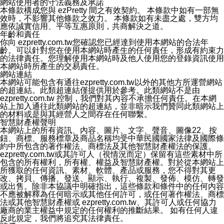
網站使用者的守法義務及承諾
本條款構成您與 ezPretty 間之有效契約。 本條款中如有一部無
效時，不影響其他條款之效力。 本條款如有未盡之處，雙方均
應依誠實信用、平等互惠原則，共商解決之道。
年齡和責任
你向 ezpretty.com.tw您確認您已經達到使用本網站的合法年
齡。可以針對您在使用本網站時產生的任何責任，形成有約束力
的法律責任。您理解使用本網站時及他人使用您的登錄資訊使用
本網站時所產生的交易責任。
網站連結
本網站可能包含有通往ezpretty.com.tw以外的其他方所運營網站
的超連結。此類超連結僅提供用於參考。此類網站不是由
ezpretty.com.tw 控制，我們對其內容不承擔任何責任。在本網
站上加入通往此類網站的超連結，並非暗示我們贊同此類網站上
的材料或是與其經營人之間存在任何聯繫。
智慧財產權聲明
本網站上的所有資訊、內容、圖片、文字、聲音、圖像22、按
鈕、商標、服務標章及商品名稱均受中華民國國家法律及國際條
約中所包含的著作權法、商標法及其他智慧財產權法的保護。
ezpretty.com.tw或其許可人（視情況而定）保留有這些素材中所
包含的所有權利，所有權、權益及智慧財產權。對於從本網站上
所獲取的任何資訊、素材、軟體、產品或服務，您不得對其更
改、拷貝、傳播、發送、顯示、執行、複製、發佈、模仿、轉發
或出售。除非本協議中明確指出，這些條款和條件中的任何內容
不應被解釋為任何暗示或其他任何許可，或任何著作權法、商標
法或其他智慧財產權或 ezpretty.com.tw、其許可人或任何協力
廠商的業主權益中規定的任何權利的推斷結果。 如有任何人違
反此規定，我們將追究其法律責任。