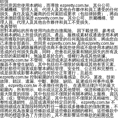
賠償
您同意因您使用本網站，而導致 ezpretty.com.tw、其分公司、
所屬機構、管理人員、代理人及其他合作夥伴和員工遭受的任何
損失、責任及協力廠商的任何索賠或要求（包括律師費），將由
您承擔賠償並保證 ezpretty.com.tw、其分公司、所屬機構、管
理人員、代理人及其他合作夥伴和員工不受損失。
免責聲明
您對本網站的所有使用均由您自擔風險。 因下載使用、參考或
依賴本網站上所提供的資訊、產品、服務或素材或通過使用本網
站而獲取到的資訊，而導致您遭受的任何風險或損失，將由您自
己承擔全部責任。您同意 ezpretty.com.tw 及向ezpretty.com.tw
提供電信及網路服務的提供商不會因您使用或不能使用本網站而
造成的任何損失負責，同時，您會在此放棄有關此損失的所有及
全部的索賠權利，無論是基於合約、侵權行為或其他依據。
ezpretty.com.tw 不聲明、保證或承諾本網站或支持該網站的伺
服器不會發生缺陷，其中包括但不僅限於病毒或其他有害元素。
對於那些可損害或影響本網站管理、安全性、公正性和完整性，
或是損害或影響本網站任何部分正常運行，且超出
ezpretty.com.tw 控制範圍的任何病毒感染、BUG、篡改、技術
故障、錯誤、遺漏、中斷、刪除、缺陷、延遲或任何事件或事
故，ezpretty.com.tw 不承擔任何責任。 在適用法律許可的最大
範圍內，所有明示、暗示或法定及其他聲明、保證和條款均予以
最大限度的排除，其中包括但不僅限於有關本網站上服務、資訊
及（或）聲明的保證或承諾，其中包括但不僅限於其精確性、完
整性或適銷性、品質或適用於特定目的等。 ezpretty.com.tw 不
能持續或在某階段時間內對任一條款或多條條款的強制實施，不
得將此視為放棄這些條款或是這些條款相關的權利。這些條款中
使用的標題僅為了方便目的，其不應影響這些條款的範圍或意