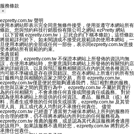
服務條款
×
ezpretty.com.tw 聲明
使用本網站即表示完全同意無條件接受，使用並遵守本網站所有
條款。您與預約科技行銷股份有限公司之網站 ezPretty 網站
（以下皆稱 ezpretty.com.tw ）訂此合約(下稱本條款)，這些條款
將規範詳列於下。如未閱讀或不接受此規範請勿使用本網站，一
旦使用本網站的全部或任何一部份，表示同ezpretty.com.tw意接
受本網站所有規範的約束。
免責規範
您要注意，ezpretty.com.tw 不保證本網站上所發佈的資訊均無
誤，在使用本網站時，您要意識到本網站上所發佈的有關預約店
家的詳細資訊，以及與預訂服務相關資訊在內的其他各種資訊，
均可能不準確或是存在拼寫錯誤。您在本網站上所進行的所有預
訂服務均是與相關的店家之間交易，而非 ezpretty.com.tw。
ezpretty.com.tw僅是便於您能夠通過我們，預訂相對應的服務。
在您與店家之間的買賣行為中， ezpretty.com.tw 不屬於買賣行
為的任何相關方，不會承擔任何直接或間接責任或義務。 對於
因為使用本網站上所提供的任何資訊、產品、服務及（或）材
料，而產生或導致的任何損失或損害，ezpretty.com.tw 及其管
理人員、員工或代表人均對此不承擔任何責任。 儘管
ezpretty.com.tw 已經盡了適當努力確保本網站上所列的服務符
合合理的標準，仍不得將本網站內所列出的任何服務視為
ezpretty.com.tw 推薦的服務，或是認為其代表該服務將會適用
於該用戶。如果該服務不適用於您，ezpretty.com.tw 將對此不
承擔任何責任。