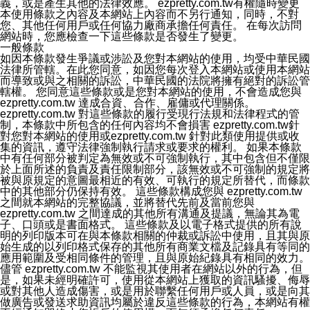
義，或是產生其他的法律效應。 ezpretty.com.tw有權隨時變更
本使用條款之內容及本網站上內容而不另行通知，同時，不對
您、其他任何用戶或任何協力廠商承擔任何責任。 在每次訪問
網站時，您應檢查一下這些條款是否發生了變更。
一般條款
如因本條款發生爭議或涉訟及您對本網站的使用，均受中華民國
法律所管轄。在此您同意，如因您每次登入本網站或使用本網站
而導致或與之相關的訴訟，中華民國的法院將擁有絕對的訴訟管
轄權。 您同意這些條款或是您對本網站的使用，不會造成您與
ezpretty.com.tw 達成合資、合作、雇傭或代理關係。
ezpretty.com.tw 對這些條款的履行受現行法規和法律程式的管
制，本條款中所包含的任何內容均不會損害 ezpretty.com.tw針
對您對本網站的使用或ezpretty.com.tw 針對此類使用提供或收
集的資訊，遵守法律強制執行請求或要求的權利。 如果本條款
中有任何部分被判定為無效或不可強制執行，其中包含但不僅限
於上面所述的負責及責任限制部分，該無效或不可強制的規定將
被與原規定的意圖最相近的有效、可執行的規定所替代，而條款
中的其他部分仍保持有效。 這些條款構成您與 ezpretty.com.tw
之間就本網站的完整協議，並將替代先前及當前您與
ezpretty.com.tw 之間達成的其他所有溝通及提議，無論其為電
子、口頭或是書面格式。 這些條款及以電子格式提供的所有說
明的列印版本可在與本條款相關的仲裁或訴訟中使用，且其與原
始生成的以列印格式保存的其他所有商業文檔及記錄具有等同的
應用範圍及受相同條件的管理，且與原始紀錄具有相同的效力。
儘管 ezpretty.com.tw 不能監視其使用者在網站以外的行為，但
是，如果未經明確許可，使用從本網站上獲取的資訊騷擾、侮辱
或對其他人造成傷害，或是用於聯繫任何用戶或人員，或是向其
做廣告或發送求助資訊均屬於違反這些條款的行為，本網站有權