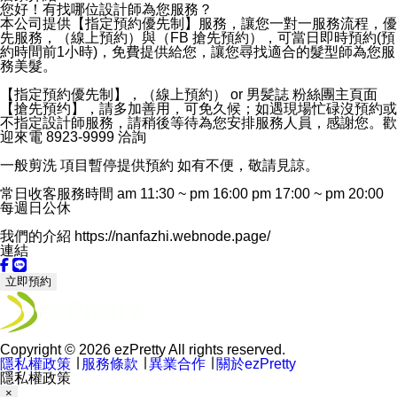
您好！有找哪位設計師為您服務？
本公司提供【指定預約優先制】服務，讓您一對一服務流程，優
先服務，（線上預約）與（FB 搶先預約），可當日即時預約(預
約時間前1小時)，免費提供給您，讓您尋找適合的髮型師為您服
務美髮。
【指定預約優先制】，（線上預約） or 男髪誌 粉絲團主頁面
【搶先預约】，請多加善用，可免久候；如遇現場忙碌沒預約或
不指定設計師服務，請稍後等待為您安排服務人員，感謝您。歡
迎來電 8923-9999 洽詢
一般剪洗 項目暫停提供預約 如有不便，敬請見諒。
常日收客服務時間 am 11:30 ~ pm 16:00 pm 17:00 ~ pm 20:00
每週日公休
我們的介紹 https://nanfazhi.webnode.page/
連結
立即預約
Copyright © 2026 ezPretty All rights reserved.
隱私權政策
∣
服務條款
∣
異業合作
∣
關於ezPretty
隱私權政策
×