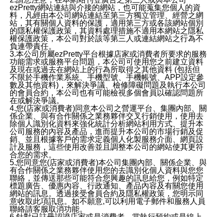
ezPretty網站連結與介接的網站，也可能蒐集您個人的資
料，凡經由本公司網站連結至第三方獨立管理、經營之網
站，其有關個人資料的保護，適用第三方或各該網站個別
的隱私權保護政策，其資料處理措施不適用本網站之隱私
權保護政策，本公司對於該等第三人或連結網站之行為不
負連帶責任。
3.本公司所屬ezPretty平台根據店家或消費者所要求的服務
功能需求或服務平台問題，本公司可使用您之前建立資料
及現在或過去在網站上的行為所取得之其他資料 (包括但
不限於手機作業系統、手機型號、手機帳號、APP設定參
數及其他資料)，來解決爭議、檢修障礙問題及執行本公司
的會員合約，本公司也有可能檢視多個會員以確認問題所
在或解決爭議。
4.您(店家或消費者)同意本公司之營運平台、集團內部、關
係企業、與有合作關係之業務夥伴交叉行銷使用，使用去
除個人識別化資料來強化統計分析網站利用方式、提升本
公司服務的內容及產品，進而提升本公司的市場行銷及促
銷、並且根據客戶的需求定義個人化製服務介面、網頁設
計及服務，這些使用改善並且調整本公司的網站使其更符
合您的需求。
5.您同意您(店家或消費者)本公司集團內部、關係企業、與
有合作關係之業務夥伴使用您的去識別化個人資料與您您
聯絡，並傳送那些可能符合您興趣的訊息給您，例如特定
標題廣告、優惠內容、行政通知、產品內容及有關您使用
網站的訊息。透過接受會員合約及隱私權政策，您明示同
意收取此項訊息。如不願意,可以利用電子郵件和服務人員
聯絡請客服取消功能。
6.針對已註冊認證店家或是消費者，當執行預約或是線上