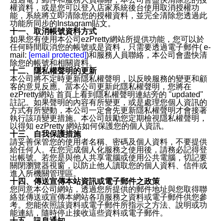
權資料，或是您可以登入店家系統後台使用取消授權功
能，系統將立即清除您的授權資料，並完全清除您透過此
功能所同步的Instagram貼文。
十一、取消帳號資料方式
如果您有使用本公司ezPretty網站所提供功能，您可以於
任何時間取消您的帳號或是資料，只需要透過電子郵件( e-
mail:
[email protected]
)和服務人員聯絡，本公司會盡快清
除您的帳號和相關資料。
十二、隱私權聲明的更新
本公司將不定時更新隱私權聲明，以反映服務的變更和顧
客的意見反應。當本公司更新此隱私權聲明，您將在
ezPretty網站 首頁上看到隱私權聲明連結旁的 "updated"
註記。如果聲明的內容有所變更，或是處理您個人資訊的
方式有所變動，本公司一定會先更新隱私權聲明才會接著
執行該項變更措施。本公司鼓勵您定期檢視隱私權聲明，
以得知 ezPretty 網站如何保護您的個人資訊。
十三、自我保護措施
請妥善保管您的使用者名稱、密碼及個人資料，不要提供
給任何人。在您完成個人化服務之使用後，請務必記得登
出帳號。若您是與他人共享電腦或使用公共電腦，切記要
關閉瀏覽器視窗，以防止他人讀取您的個人資料、信件或
進入所機關管理區。
十四、傳送宣傳本站資訊或電子郵件之政策
您同意本公司網站，透過您所提供的郵件地址與您取得聯
絡並傳送或宣傳本網站各項服務之資料或電子郵件供您參
考。您能依照該資料或電子郵件所指示之方法、說明或功
能連結，隨時停止接收這些資料或電子郵件。
十五、訊息通知