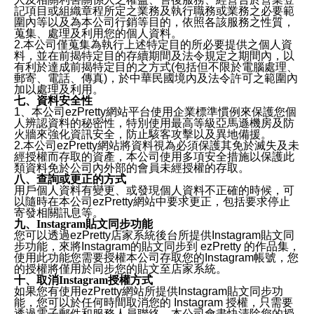
記項目或組織章程所定之業務及執行職務或業務之必要範
圍內等以及為本公司行銷等目的，依照各該服務之性質，
蒐集、處理及利用您的個人資料。
2.本公司僅蒐集為執行上述特定目的所必要提供之個人資
料，並在前揭特定目的存續期間及法令規定之期間內，以
有利於達成前揭特定目的之方式(包括但不限於電腦處理、
郵寄、電話、傳真)，於中華民國境內及法令許可之範圍內
加以處理及利用。
七、資料安全性
1、本公司ezPretty網站平台使用企業標準慣例來保護您個
人辨認資料的秘密性，特別使用最高等級亞馬遜機房及防
火牆來強化資訊安全，防止駭客攻擊以及異地備援。
2.本公司ezPretty網站將資料視為必須保護其免於滅失及未
經授權而存取的資產，本公司使用多項安全措施以保護此
類資料免於公司內外部的會員未經授權的存取。
八、查詢或更正的方式
用戶個人資料有變更、或發現個人資料不正確的時候，可
以隨時在本公司ezPretty網站中要求更正，包括要求停止
寄發相關訊息等。
九、Instagram貼文同步功能
您可以透過ezPretty店家系統後台所提供Instagram貼文同
步功能，來將Instagram的貼文同步到 ezPretty 的作品集，
使用此功能您需要授權本公司存取您的Instagram帳號，您
的授權將僅用於同步您的貼文至店家系統。
十、取消Instagram授權方式
如果您有使用ezPretty網站所提供Instagram貼文同步功
能，您可以於任何時間取消您的 Instagram 授權，只需要
透過電子郵件和服務人員聯絡，本公司會盡快清除您的授