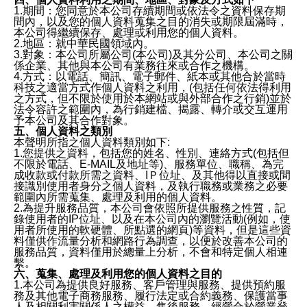
1.期間：您同意於本公司存續期間或依法令之資料保存期
間內，以及您的個人資料蒐集之目的消失或期限屆滿時，
本公司得繼續保存、處理或利用您的個人資料。
2.地區：就中華民國領域內。
3.對象：本公司所屬公司(本公司)及其分公司、本公司之關
係企業、其他與本公司有業務往來或合作之機構。
4.方式：以電話、簡訊、電子郵件、紙本或其他合於當時
科技之適當方式作個人資料之利用，(包括任何依法得利用
之方式，但不限於使用於本網站或與外部合作之行銷)並於
法令容許之範圍內，為行銷建檔、揭露、轉介或交互運用
予本公司及其合作對象。
五、個人資料之類別
本聲明所指之個人資料類別如下:
1.您提供之資料，包括您的姓名、性別、連絡方式(包括但
不限於電話、E-MAIL及地址等)、服務單位、職稱、為完
成收款或付款所需之資料、IＰ位址、及其他得以直接或間
接識別使用者身分之個人資料，及執行職務或業務之必要
範圍內所需蒐集、處理及利用的個人資料。
2.為提升服務品質，本公司會依照所提供服務之性質，記
錄使用者的IP位址、以及在本公司內的瀏覽活動(例如，使
用者所使用的軟硬體、所點選的網頁)等資料，但是這些資
料僅供作流量分析和網路行為調查，以便於改善本公司的
服務品質，資料僅用於總量上分析，不會和特定個人相連
繫。
六、蒐集、處理及利用您的個人資料之目的
1.本公司為提供良好服務、客戶管理與服務、提供預約服
務及其他電子商務服務、履行法定或合約義務、保護當事
人及相關利害關係人之權益、售後服務、經營合於營業登