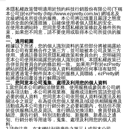
本隱私權政策聲明適用於預約科技行銷股份有限公司(下稱
本公司)於ezPretty (http://www.ezpretty.com.tw) 網域名及
次級網域名所提供的服務。本公司將以慎重且嚴謹之態度
提供全面的保護措施，以確保使用者個人隱私的安全。
在使用本網站時，您同意受本隱私權政策條款及條件所拘
束，如果您不同意，請不要使用或取得本公司所提供的服
務。
一、適用範圍
根據以下所述，您的個人識別資料的某些部分將被揭露給
與本公司有業務合作之第三方，並可能被本公司及第三方
使用。通過註冊並同意隱私權政策和會員合約，您明確同
意本公司使用和揭露您的個人識別資料。本隱私權政策已
合併並與會員合約的條款相一致。 如果用戶對於ezPretty
網站的隱私權聲明或與個人資料相關的任何事項有疑問，
歡迎透過電子郵件與本公司的服務人員聯絡，ezPretty網
站將盡快回覆並進行解釋說明。
二、您同意本公司蒐集、處理及利用您的個人資料
1.當您與本公司網站洽辦業務、使用服務或參與本公司網
站各項活動，本公司將視業務、服務或活動性質請您提供
必要的個人資料，您同意本公司依照個人資料保護法及相
關法令之規定，在為提供您個人業務及/或提供相關服務及
活動或為本公司進行行銷分析之必要範圍內，包括但不限
於提供服務訊息及資訊、進行贈品兌換活動、會員登錄及
驗證、廣告行銷、特別活動通知、新服務、新產品之通
知、行銷分析等用途等，蒐集、處理及利用您的個人資
料。
2.請您注意，在本網站刊登廣告之第三人或與本公司