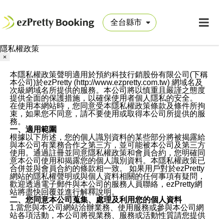
隱私權政策
×
本隱私權政策聲明適用於預約科技行銷股份有限公司(下稱
本公司)於ezPretty (http://www.ezpretty.com.tw) 網域名及
次級網域名所提供的服務。本公司將以慎重且嚴謹之態度
提供全面的保護措施，以確保使用者個人隱私的安全。
在使用本網站時，您同意受本隱私權政策條款及條件所拘
束，如果您不同意，請不要使用或取得本公司所提供的服
務。
一、適用範圍
根據以下所述，您的個人識別資料的某些部分將被揭露給
與本公司有業務合作之第三方，並可能被本公司及第三方
使用。通過註冊並同意隱私權政策和會員合約，您明確同
意本公司使用和揭露您的個人識別資料。本隱私權政策已
合併並與會員合約的條款相一致。 如果用戶對於ezPretty
網站的隱私權聲明或與個人資料相關的任何事項有疑問，
歡迎透過電子郵件與本公司的服務人員聯絡，ezPretty網
站將盡快回覆並進行解釋說明。
二、您同意本公司蒐集、處理及利用您的個人資料
1.當您與本公司網站洽辦業務、使用服務或參與本公司網
站各項活動，本公司將視業務、服務或活動性質請您提供