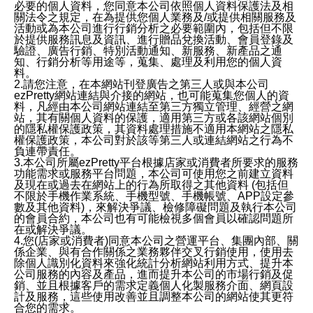
必要的個人資料，您同意本公司依照個人資料保護法及相
關法令之規定，在為提供您個人業務及/或提供相關服務及
活動或為本公司進行行銷分析之必要範圍內，包括但不限
於提供服務訊息及資訊、進行贈品兌換活動、會員登錄及
驗證、廣告行銷、特別活動通知、新服務、新產品之通
知、行銷分析等用途等，蒐集、處理及利用您的個人資
料。
2.請您注意，在本網站刊登廣告之第三人或與本公司
ezPretty網站連結與介接的網站，也可能蒐集您個人的資
料，凡經由本公司網站連結至第三方獨立管理、經營之網
站，其有關個人資料的保護，適用第三方或各該網站個別
的隱私權保護政策，其資料處理措施不適用本網站之隱私
權保護政策，本公司對於該等第三人或連結網站之行為不
負連帶責任。
3.本公司所屬ezPretty平台根據店家或消費者所要求的服務
功能需求或服務平台問題，本公司可使用您之前建立資料
及現在或過去在網站上的行為所取得之其他資料 (包括但
不限於手機作業系統、手機型號、手機帳號、APP設定參
數及其他資料)，來解決爭議、檢修障礙問題及執行本公司
的會員合約，本公司也有可能檢視多個會員以確認問題所
在或解決爭議。
4.您(店家或消費者)同意本公司之營運平台、集團內部、關
係企業、與有合作關係之業務夥伴交叉行銷使用，使用去
除個人識別化資料來強化統計分析網站利用方式、提升本
公司服務的內容及產品，進而提升本公司的市場行銷及促
銷、並且根據客戶的需求定義個人化製服務介面、網頁設
計及服務，這些使用改善並且調整本公司的網站使其更符
合您的需求。