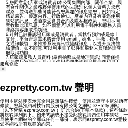
5.您同意您(店家或消費者)本公司集團內部、關係企業、與
有合作關係之業務夥伴使用您的去識別化個人資料與您您
聯絡，並傳送那些可能符合您興趣的訊息給您，例如特定
標題廣告、優惠內容、行政通知、產品內容及有關您使用
網站的訊息。透過接受會員合約及隱私權政策，您明示同
意收取此項訊息。如不願意,可以利用電子郵件和服務人員
聯絡請客服取消功能。
6.針對已註冊認證店家或是消費者，當執行預約或是線上
支付，平台營運需求將會使用 email，姓名，手機，授權
之通訊帳號，來推播系統資訊或提醒訊息，以提升服務體
驗價值。如不願意,可以利用電子郵件和服務人員聯絡請客
服取消功能。
7.店家端服務人員資料 (舉例拍照或是地理資訊) 同意僅提
供所屬店家管理人員可以使用消費者的作品集資料和員工
服務條款
打卡個人圖像行為。本公司及ezPretty平台不會做任何使
×
用。
三、本公司對您個人資料的揭露
1.基於現有服務平台的監管環境，預約科技保證不會揭露
ezpretty.com.tw 聲明
任何店家的營運資訊，且預約科技和店家均不能洩露消費
者的個人資料。然而，在某些情況下，本公司可能會因受
政府要求或法律規定，而被迫向政府或第三方提供資料。
第三方也可能非法地攔截或存取傳輸的私人通訊，或會員
使用本網站即表示完全同意無條件接受，使用並遵守本網站所有
可能濫用或誤用從本公司網站獲得的您的資料。因此，儘
條款。您與預約科技行銷股份有限公司之網站 ezPretty 網站
管本公司使用企業標準的保護措施來保護您的隱私，本公
（以下皆稱 ezpretty.com.tw ）訂此合約(下稱本條款)，這些條款
司並未承諾您的個人識別資料或私人通訊將永遠保密。
將規範詳列於下。如未閱讀或不接受此規範請勿使用本網站，一
2.根據本公司的政策，本公司不會將涉及您的個人識別資
旦使用本網站的全部或任何一部份，表示同ezpretty.com.tw意接
料出租或出售給第三方。
受本網站所有規範的約束。
3. 本公司、所屬集團、關係企業或與其合作行銷之第三方