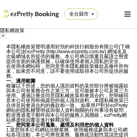
隱私權政策
×
本隱私權政策聲明適用於預約科技行銷股份有限公司(下稱
本公司)於ezPretty (http://www.ezpretty.com.tw) 網域名及
次級網域名所提供的服務。本公司將以慎重且嚴謹之態度
提供全面的保護措施，以確保使用者個人隱私的安全。
在使用本網站時，您同意受本隱私權政策條款及條件所拘
束，如果您不同意，請不要使用或取得本公司所提供的服
務。
一、適用範圍
根據以下所述，您的個人識別資料的某些部分將被揭露給
與本公司有業務合作之第三方，並可能被本公司及第三方
使用。通過註冊並同意隱私權政策和會員合約，您明確同
意本公司使用和揭露您的個人識別資料。本隱私權政策已
合併並與會員合約的條款相一致。 如果用戶對於ezPretty
網站的隱私權聲明或與個人資料相關的任何事項有疑問，
歡迎透過電子郵件與本公司的服務人員聯絡，ezPretty網
站將盡快回覆並進行解釋說明。
二、您同意本公司蒐集、處理及利用您的個人資料
1.當您與本公司網站洽辦業務、使用服務或參與本公司網
站各項活動，本公司將視業務、服務或活動性質請您提供