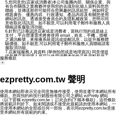
5.您同意您(店家或消費者)本公司集團內部、關係企業、與
有合作關係之業務夥伴使用您的去識別化個人資料與您您
聯絡，並傳送那些可能符合您興趣的訊息給您，例如特定
標題廣告、優惠內容、行政通知、產品內容及有關您使用
網站的訊息。透過接受會員合約及隱私權政策，您明示同
意收取此項訊息。如不願意,可以利用電子郵件和服務人員
聯絡請客服取消功能。
6.針對已註冊認證店家或是消費者，當執行預約或是線上
支付，平台營運需求將會使用 email，姓名，手機，授權
之通訊帳號，來推播系統資訊或提醒訊息，以提升服務體
驗價值。如不願意,可以利用電子郵件和服務人員聯絡請客
服取消功能。
7.店家端服務人員資料 (舉例拍照或是地理資訊) 同意僅提
供所屬店家管理人員可以使用消費者的作品集資料和員工
服務條款
打卡個人圖像行為。本公司及ezPretty平台不會做任何使
×
用。
三、本公司對您個人資料的揭露
1.基於現有服務平台的監管環境，預約科技保證不會揭露
ezpretty.com.tw 聲明
任何店家的營運資訊，且預約科技和店家均不能洩露消費
者的個人資料。然而，在某些情況下，本公司可能會因受
政府要求或法律規定，而被迫向政府或第三方提供資料。
第三方也可能非法地攔截或存取傳輸的私人通訊，或會員
使用本網站即表示完全同意無條件接受，使用並遵守本網站所有
可能濫用或誤用從本公司網站獲得的您的資料。因此，儘
條款。您與預約科技行銷股份有限公司之網站 ezPretty 網站
管本公司使用企業標準的保護措施來保護您的隱私，本公
（以下皆稱 ezpretty.com.tw ）訂此合約(下稱本條款)，這些條款
司並未承諾您的個人識別資料或私人通訊將永遠保密。
將規範詳列於下。如未閱讀或不接受此規範請勿使用本網站，一
2.根據本公司的政策，本公司不會將涉及您的個人識別資
旦使用本網站的全部或任何一部份，表示同ezpretty.com.tw意接
料出租或出售給第三方。
受本網站所有規範的約束。
3. 本公司、所屬集團、關係企業或與其合作行銷之第三方