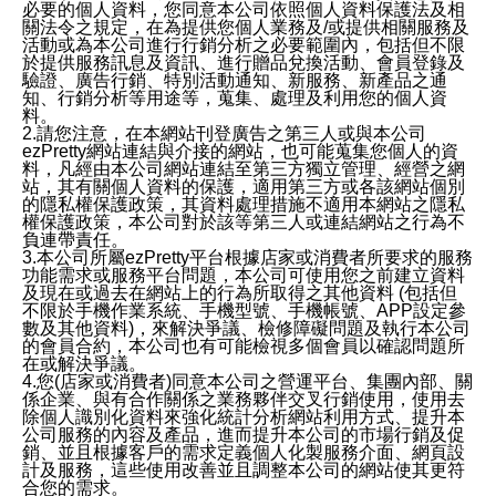
必要的個人資料，您同意本公司依照個人資料保護法及相
關法令之規定，在為提供您個人業務及/或提供相關服務及
活動或為本公司進行行銷分析之必要範圍內，包括但不限
於提供服務訊息及資訊、進行贈品兌換活動、會員登錄及
驗證、廣告行銷、特別活動通知、新服務、新產品之通
知、行銷分析等用途等，蒐集、處理及利用您的個人資
料。
2.請您注意，在本網站刊登廣告之第三人或與本公司
ezPretty網站連結與介接的網站，也可能蒐集您個人的資
料，凡經由本公司網站連結至第三方獨立管理、經營之網
站，其有關個人資料的保護，適用第三方或各該網站個別
的隱私權保護政策，其資料處理措施不適用本網站之隱私
權保護政策，本公司對於該等第三人或連結網站之行為不
負連帶責任。
3.本公司所屬ezPretty平台根據店家或消費者所要求的服務
功能需求或服務平台問題，本公司可使用您之前建立資料
及現在或過去在網站上的行為所取得之其他資料 (包括但
不限於手機作業系統、手機型號、手機帳號、APP設定參
數及其他資料)，來解決爭議、檢修障礙問題及執行本公司
的會員合約，本公司也有可能檢視多個會員以確認問題所
在或解決爭議。
4.您(店家或消費者)同意本公司之營運平台、集團內部、關
係企業、與有合作關係之業務夥伴交叉行銷使用，使用去
除個人識別化資料來強化統計分析網站利用方式、提升本
公司服務的內容及產品，進而提升本公司的市場行銷及促
銷、並且根據客戶的需求定義個人化製服務介面、網頁設
計及服務，這些使用改善並且調整本公司的網站使其更符
合您的需求。