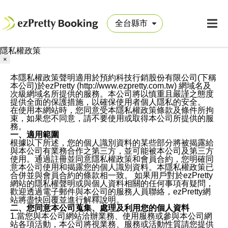
隱私權政策
×
本隱私權政策聲明適用於預約科技行銷股份有限公司(下稱
本公司)於ezPretty (http://www.ezpretty.com.tw) 網域名及
次級網域名所提供的服務。本公司將以慎重且嚴謹之態度
提供全面的保護措施，以確保使用者個人隱私的安全。
在使用本網站時，您同意受本隱私權政策條款及條件所拘
束，如果您不同意，請不要使用或取得本公司所提供的服
務。
一、適用範圍
根據以下所述，您的個人識別資料的某些部分將被揭露給
與本公司有業務合作之第三方，並可能被本公司及第三方
使用。通過註冊並同意隱私權政策和會員合約，您明確同
意本公司使用和揭露您的個人識別資料。本隱私權政策已
合併並與會員合約的條款相一致。 如果用戶對於ezPretty
網站的隱私權聲明或與個人資料相關的任何事項有疑問，
歡迎透過電子郵件與本公司的服務人員聯絡，ezPretty網
站將盡快回覆並進行解釋說明。
二、您同意本公司蒐集、處理及利用您的個人資料
1.當您與本公司網站洽辦業務、使用服務或參與本公司網
站各項活動，本公司將視業務、服務或活動性質請您提供