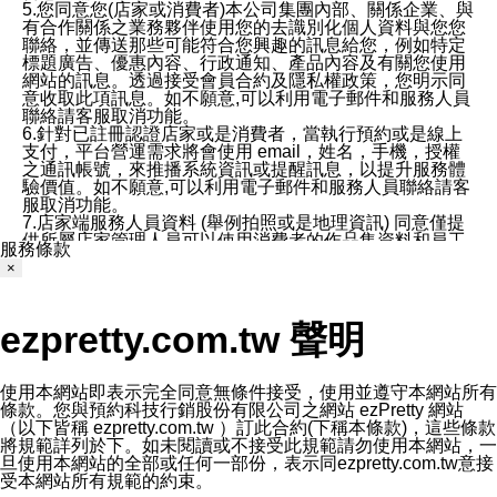
5.您同意您(店家或消費者)本公司集團內部、關係企業、與
有合作關係之業務夥伴使用您的去識別化個人資料與您您
聯絡，並傳送那些可能符合您興趣的訊息給您，例如特定
標題廣告、優惠內容、行政通知、產品內容及有關您使用
網站的訊息。透過接受會員合約及隱私權政策，您明示同
意收取此項訊息。如不願意,可以利用電子郵件和服務人員
聯絡請客服取消功能。
6.針對已註冊認證店家或是消費者，當執行預約或是線上
支付，平台營運需求將會使用 email，姓名，手機，授權
之通訊帳號，來推播系統資訊或提醒訊息，以提升服務體
驗價值。如不願意,可以利用電子郵件和服務人員聯絡請客
服取消功能。
7.店家端服務人員資料 (舉例拍照或是地理資訊) 同意僅提
供所屬店家管理人員可以使用消費者的作品集資料和員工
服務條款
打卡個人圖像行為。本公司及ezPretty平台不會做任何使
×
用。
三、本公司對您個人資料的揭露
1.基於現有服務平台的監管環境，預約科技保證不會揭露
ezpretty.com.tw 聲明
任何店家的營運資訊，且預約科技和店家均不能洩露消費
者的個人資料。然而，在某些情況下，本公司可能會因受
政府要求或法律規定，而被迫向政府或第三方提供資料。
第三方也可能非法地攔截或存取傳輸的私人通訊，或會員
使用本網站即表示完全同意無條件接受，使用並遵守本網站所有
可能濫用或誤用從本公司網站獲得的您的資料。因此，儘
條款。您與預約科技行銷股份有限公司之網站 ezPretty 網站
管本公司使用企業標準的保護措施來保護您的隱私，本公
（以下皆稱 ezpretty.com.tw ）訂此合約(下稱本條款)，這些條款
司並未承諾您的個人識別資料或私人通訊將永遠保密。
將規範詳列於下。如未閱讀或不接受此規範請勿使用本網站，一
2.根據本公司的政策，本公司不會將涉及您的個人識別資
旦使用本網站的全部或任何一部份，表示同ezpretty.com.tw意接
料出租或出售給第三方。
受本網站所有規範的約束。
3. 本公司、所屬集團、關係企業或與其合作行銷之第三方