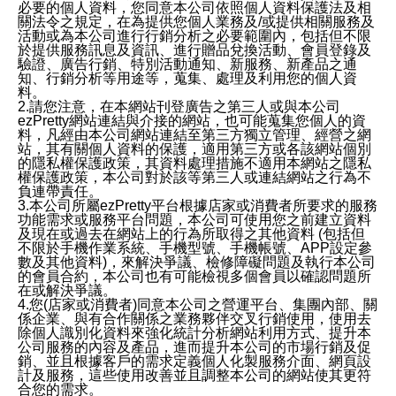
必要的個人資料，您同意本公司依照個人資料保護法及相
關法令之規定，在為提供您個人業務及/或提供相關服務及
活動或為本公司進行行銷分析之必要範圍內，包括但不限
於提供服務訊息及資訊、進行贈品兌換活動、會員登錄及
驗證、廣告行銷、特別活動通知、新服務、新產品之通
知、行銷分析等用途等，蒐集、處理及利用您的個人資
料。
2.請您注意，在本網站刊登廣告之第三人或與本公司
ezPretty網站連結與介接的網站，也可能蒐集您個人的資
料，凡經由本公司網站連結至第三方獨立管理、經營之網
站，其有關個人資料的保護，適用第三方或各該網站個別
的隱私權保護政策，其資料處理措施不適用本網站之隱私
權保護政策，本公司對於該等第三人或連結網站之行為不
負連帶責任。
3.本公司所屬ezPretty平台根據店家或消費者所要求的服務
功能需求或服務平台問題，本公司可使用您之前建立資料
及現在或過去在網站上的行為所取得之其他資料 (包括但
不限於手機作業系統、手機型號、手機帳號、APP設定參
數及其他資料)，來解決爭議、檢修障礙問題及執行本公司
的會員合約，本公司也有可能檢視多個會員以確認問題所
在或解決爭議。
4.您(店家或消費者)同意本公司之營運平台、集團內部、關
係企業、與有合作關係之業務夥伴交叉行銷使用，使用去
除個人識別化資料來強化統計分析網站利用方式、提升本
公司服務的內容及產品，進而提升本公司的市場行銷及促
銷、並且根據客戶的需求定義個人化製服務介面、網頁設
計及服務，這些使用改善並且調整本公司的網站使其更符
合您的需求。