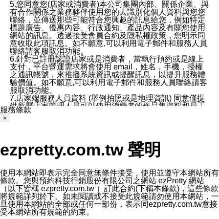
5.您同意您(店家或消費者)本公司集團內部、關係企業、與
有合作關係之業務夥伴使用您的去識別化個人資料與您您
聯絡，並傳送那些可能符合您興趣的訊息給您，例如特定
標題廣告、優惠內容、行政通知、產品內容及有關您使用
網站的訊息。透過接受會員合約及隱私權政策，您明示同
意收取此項訊息。如不願意,可以利用電子郵件和服務人員
聯絡請客服取消功能。
6.針對已註冊認證店家或是消費者，當執行預約或是線上
支付，平台營運需求將會使用 email，姓名，手機，授權
之通訊帳號，來推播系統資訊或提醒訊息，以提升服務體
驗價值。如不願意,可以利用電子郵件和服務人員聯絡請客
服取消功能。
7.店家端服務人員資料 (舉例拍照或是地理資訊) 同意僅提
供所屬店家管理人員可以使用消費者的作品集資料和員工
服務條款
打卡個人圖像行為。本公司及ezPretty平台不會做任何使
×
用。
三、本公司對您個人資料的揭露
1.基於現有服務平台的監管環境，預約科技保證不會揭露
ezpretty.com.tw 聲明
任何店家的營運資訊，且預約科技和店家均不能洩露消費
者的個人資料。然而，在某些情況下，本公司可能會因受
政府要求或法律規定，而被迫向政府或第三方提供資料。
第三方也可能非法地攔截或存取傳輸的私人通訊，或會員
使用本網站即表示完全同意無條件接受，使用並遵守本網站所有
可能濫用或誤用從本公司網站獲得的您的資料。因此，儘
條款。您與預約科技行銷股份有限公司之網站 ezPretty 網站
管本公司使用企業標準的保護措施來保護您的隱私，本公
（以下皆稱 ezpretty.com.tw ）訂此合約(下稱本條款)，這些條款
司並未承諾您的個人識別資料或私人通訊將永遠保密。
將規範詳列於下。如未閱讀或不接受此規範請勿使用本網站，一
2.根據本公司的政策，本公司不會將涉及您的個人識別資
旦使用本網站的全部或任何一部份，表示同ezpretty.com.tw意接
料出租或出售給第三方。
受本網站所有規範的約束。
3. 本公司、所屬集團、關係企業或與其合作行銷之第三方