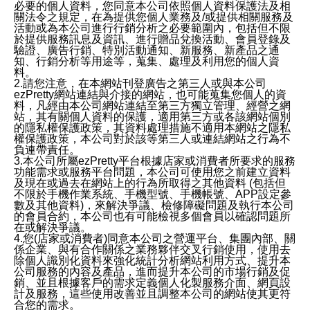
必要的個人資料，您同意本公司依照個人資料保護法及相
關法令之規定，在為提供您個人業務及/或提供相關服務及
活動或為本公司進行行銷分析之必要範圍內，包括但不限
於提供服務訊息及資訊、進行贈品兌換活動、會員登錄及
驗證、廣告行銷、特別活動通知、新服務、新產品之通
知、行銷分析等用途等，蒐集、處理及利用您的個人資
料。
2.請您注意，在本網站刊登廣告之第三人或與本公司
ezPretty網站連結與介接的網站，也可能蒐集您個人的資
料，凡經由本公司網站連結至第三方獨立管理、經營之網
站，其有關個人資料的保護，適用第三方或各該網站個別
的隱私權保護政策，其資料處理措施不適用本網站之隱私
權保護政策，本公司對於該等第三人或連結網站之行為不
負連帶責任。
3.本公司所屬ezPretty平台根據店家或消費者所要求的服務
功能需求或服務平台問題，本公司可使用您之前建立資料
及現在或過去在網站上的行為所取得之其他資料 (包括但
不限於手機作業系統、手機型號、手機帳號、APP設定參
數及其他資料)，來解決爭議、檢修障礙問題及執行本公司
的會員合約，本公司也有可能檢視多個會員以確認問題所
在或解決爭議。
4.您(店家或消費者)同意本公司之營運平台、集團內部、關
係企業、與有合作關係之業務夥伴交叉行銷使用，使用去
除個人識別化資料來強化統計分析網站利用方式、提升本
公司服務的內容及產品，進而提升本公司的市場行銷及促
銷、並且根據客戶的需求定義個人化製服務介面、網頁設
計及服務，這些使用改善並且調整本公司的網站使其更符
合您的需求。