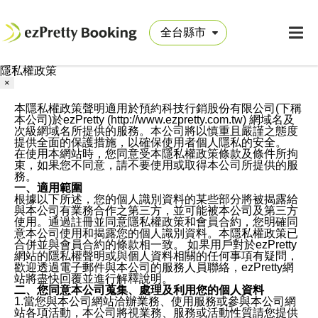
隱私權政策
×
本隱私權政策聲明適用於預約科技行銷股份有限公司(下稱
本公司)於ezPretty (http://www.ezpretty.com.tw) 網域名及
次級網域名所提供的服務。本公司將以慎重且嚴謹之態度
提供全面的保護措施，以確保使用者個人隱私的安全。
在使用本網站時，您同意受本隱私權政策條款及條件所拘
束，如果您不同意，請不要使用或取得本公司所提供的服
務。
一、適用範圍
根據以下所述，您的個人識別資料的某些部分將被揭露給
與本公司有業務合作之第三方，並可能被本公司及第三方
使用。通過註冊並同意隱私權政策和會員合約，您明確同
意本公司使用和揭露您的個人識別資料。本隱私權政策已
合併並與會員合約的條款相一致。 如果用戶對於ezPretty
網站的隱私權聲明或與個人資料相關的任何事項有疑問，
歡迎透過電子郵件與本公司的服務人員聯絡，ezPretty網
站將盡快回覆並進行解釋說明。
二、您同意本公司蒐集、處理及利用您的個人資料
1.當您與本公司網站洽辦業務、使用服務或參與本公司網
站各項活動，本公司將視業務、服務或活動性質請您提供