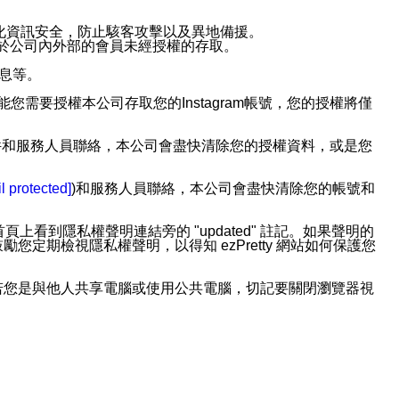
強化資訊安全，防止駭客攻擊以及異地備援。
免於公司內外部的會員未經授權的存取。
訊息等。
用此功能您需要授權本公司存取您的Instagram帳號，您的授權將僅
透過電子郵件和服務人員聯絡，本公司會盡快清除您的授權資料，或是您
。
l protected]
)和服務人員聯絡，本公司會盡快清除您的帳號和
上看到隱私權聲明連結旁的 "updated" 註記。如果聲明的
期檢視隱私權聲明，以得知 ezPretty 網站如何保護您
若您是與他人共享電腦或使用公共電腦，切記要關閉瀏覽器視
依照該資料或電子郵件所指示之方法、說明或功能連結，隨時
者，將可收到通知型訊息。