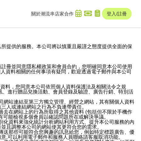
關於潮流串
店家合作
登入/註冊
域名及次級網域名所提供的服務。本公司將以慎重且嚴謹之態度提供全面的保
過註冊並同意隱私權政策和會員合約，您明確同意本公司使用
與個人資料相關的任何事項有疑問，歡迎透過電子郵件與本公司
人資料，您同意本公司依照個人資料保護法及相關法令之規
訊、進行贈品兌換活動、會員登錄及驗證、廣告行銷、特別活
本公司網站連結至第三方獨立管理、經營之網站，其有關個人資料
第三人或連結網站之行為不負連帶責任。
或過去在網站上的行為所取得之其他資料 (包括但不限於手機作
也有可能檢視多個會員以確認問題所在或解決爭議。
識別化資料來強化統計分析網站利用方式、提升本公司服務的內
善並且調整本公司的網站使其更符合您的需求。
並傳送那些可能符合您興趣的訊息給您，例如特定標題廣告、優
意,可以利用電子郵件和服務人員聯絡請客服取消功能。