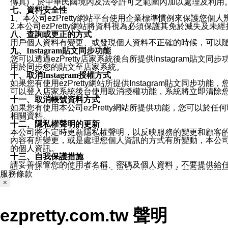
傳真)，於中華民國境內及法令許可之範圍內加以處理及利用
七、資料安全性
1、本公司ezPretty網站平台使用企業標準慣例來保護
2.本公司ezPretty網站將資料視為必須保護其免於滅
八、查詢或更正的方式
用戶個人資料有變更、或發現個人資料不正確的時候，可以隨時
九、Instagram貼文同步功能
您可以透過ezPretty店家系統後台所提供Instagram貼文同
用於同步您的貼文至店家系統。
十、取消Instagram授權方式
如果您有使用ezPretty網站所提供Instagram貼文同
可以登入店家系統後台使用取消授權功能，系統將立即清除您的
十一、取消帳號資料方式
如果您有使用本公司ezPretty網站所提供功能，您可以於任何
相關資料。
十二、隱私權聲明的更新
本公司將不定時更新隱私權聲明，以反映服務的變更和顧客的意見反
內容有所變更，或是處理您個人資訊的方式有所變動，本公司一
的個人資訊。
十三、自我保護措施
請妥善保管您的使用者名稱、密碼及個人資料，不要提供給
窗，以防止他人讀取您的個人資料、信件或進入所機關管理
服務條款
十四、傳送宣傳本站資訊或電子郵件之政策
×
您同意本公司網站，透過您所提供的郵件地址與您取得聯絡
停止接收這些資料或電子郵件。
十五、訊息通知
ezpretty.com.tw 聲明
本公司/本服務將以通知型訊息傳送重要訊息給您。即使未加
本公司/本服務傳送之通知型訊息以對您有效且重要的訊息為