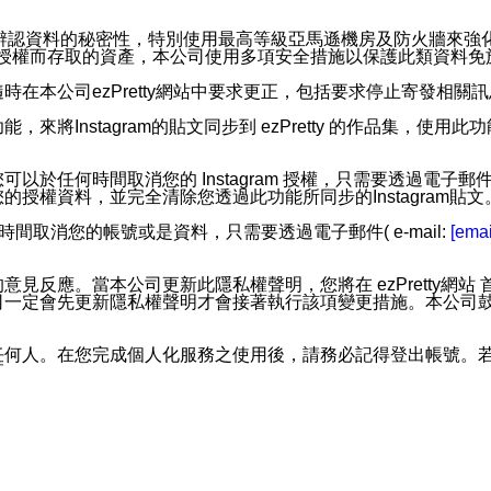
。
您個人辨認資料的秘密性，特別使用最高等級亞馬遜機房及防火牆來
失及未經授權而存取的資產，本公司使用多項安全措施以保護此類資料
在本公司ezPretty網站中要求更正，包括要求停止寄發相關
步功能，來將Instagram的貼文同步到 ezPretty 的作品集，使
步功能，您可以於任何時間取消您的 Instagram 授權，只需要
授權資料，並完全清除您透過此功能所同步的Instagram貼文
時間取消您的帳號或是資料，只需要透過電子郵件( e-mail:
[emai
應。當本公司更新此隱私權聲明，您將在 ezPretty網站 首頁
定會先更新隱私權聲明才會接著執行該項變更措施。本公司鼓勵您定
任何人。在您完成個人化服務之使用後，請務必記得登出帳號。
區。
並傳送或宣傳本網站各項服務之資料或電子郵件供您參考。您能
入本公司/本服務好友，您仍可接收到通知型訊息。
限，以廣告或其他目的的訊息皆不會被傳送。滿足以下三個條件