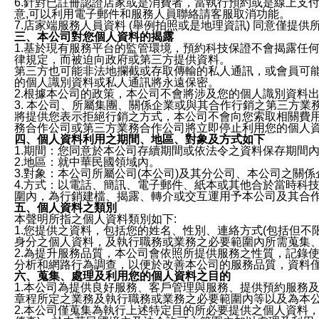
6.針對已註冊認證店家或是消費者，當執行預約或是線上支付
意,可以利用電子郵件和服務人員聯絡請客服取消功能。
7.店家端服務人員資料 (舉例拍照或是地理資訊) 同意僅提
三、本公司對您個人資料的揭露
1.基於現有服務平台的監管環境，預約科技保證不會揭露任
律規定，而被迫向政府或第三方提供資料。
第三方也可能非法地攔截或存取傳輸的私人通訊，或會員可
的個人識別資料或私人通訊將永遠保密。
2.根據本公司的政策，本公司不會將涉及您的個人識別資料
3. 本公司、所屬集團、關係企業或與其合作行銷之第三方
將提供您表示拒絕行銷之方式，本公司不會向您索取相關費
務合作公司或第三方業務合作公司將立即停止利用您的個人
四、個人資料利用之期間、地區、對象及方式如下
1.期間：您同意於本公司存續期間或依法令之資料保存期間
2.地區：就中華民國領域內。
3.對象：本公司所屬公司(本公司)及其分公司、本公司之關
4.方式：以電話、簡訊、電子郵件、紙本或其他合於當時科
圍內，為行銷建檔、揭露、轉介或交互運用予本公司及其合
五、個人資料之類別
本聲明所指之個人資料類別如下:
1.您提供之資料，包括您的姓名、性別、連絡方式(包括但不
身分之個人資料，及執行職務或業務之必要範圍內所需蒐集
2.為提升服務品質，本公司會依照所提供服務之性質，記錄
分析和網路行為調查，以便於改善本公司的服務品質，資料
六、蒐集、處理及利用您的個人資料之目的
1.本公司為提供良好服務、客戶管理與服務、提供預約服務
章程所定之業務及執行職務或業務之必要範圍內等以及為本
2.本公司僅蒐集為執行上述特定目的所必要提供之個人資料