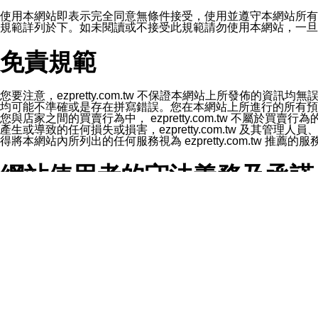
1.LINE 帳號設定的電話號碼與本公司/本服務所傳來的電話
2.該 LINE 帳號已在 LINE APP 設定中，同意接收通知型訊
使用本網站即表示完全同意無條件接受，使用並遵守本網站所有條款。您與
3.LINE 帳號未封鎖傳送訊息之 LINE 官方帳號。
規範詳列於下。如未閱讀或不接受此規範請勿使用本網站，一旦使用本
欲變更通知型訊息的設定，操作如下：
1.點選「主頁」＞「設定」
免責規範
2.點選「隱私設定」
3.點選「提供使用資料」
4.點選「LINE通知型訊息」
5.開關「接收LINE通知型訊息」
您要注意，ezpretty.com.tw 不保證本網站上所發佈
❗️關閉「接收通知型訊息」後，將不會接收到來自任何企業
均可能不準確或是存在拼寫錯誤。您在本網站上所進行的所有預訂服務均是與
您與店家之間的買賣行為中， ezpretty.com.tw 不
產生或導致的任何損失或損害，ezpretty.com.tw 及其管理
得將本網站內所列出的任何服務視為 ezpretty.com.tw 推
網站使用者的守法義務及承諾
本條款構成您與 ezPretty 間之有效契約。 本條款中如
年齡和責任
你向 ezpretty.com.tw您確認您已經達到使用本網站
網站時所產生的交易責任。