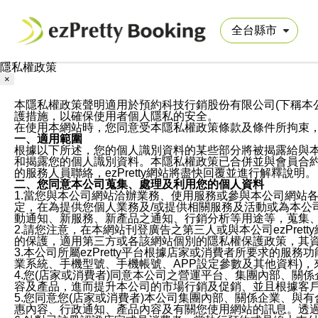
隱私權政策
×
本隱私權政策聲明適用於預約科技行銷股份有限公司(下稱本公司)於ezP
護措施，以確保使用者個人隱私的安全。
在使用本網站時，您同意受本隱私權政策條款及條件所拘束
一、適用範圍
根據以下所述，您的個人識別資料的某些部分將被揭露給與
和揭露您的個人識別資料。本隱私權政策已合併並與會員合約的
的服務人員聯絡，ezPretty網站將盡快回覆並進行解釋說明。
二、您同意本公司蒐集、處理及利用您的個人資料
1.當您與本公司網站洽辦業務、使用服務或參與本公司網站
定，在為提供您個人業務及/或提供相關服務及活動或為本
動通知、新服務、新產品之通知、行銷分析等用途等，蒐集
2.請您注意，在本網站刊登廣告之第三人或與本公司ezPr
的保護，適用第三方或各該網站個別的隱私權保護政策，其
3.本公司所屬ezPretty平台根據店家或消費者所要求的
業系統、手機型號、手機帳號、APP設定參數及其他資料)
4.您(店家或消費者)同意本公司之營運平台、集團內部、
容及產品，進而提升本公司的市場行銷及促銷、並且根據客
5.您同意您(店家或消費者)本公司集團內部、關係企業、
惠內容、行政通知、產品內容及有關您使用網站的訊息。透過