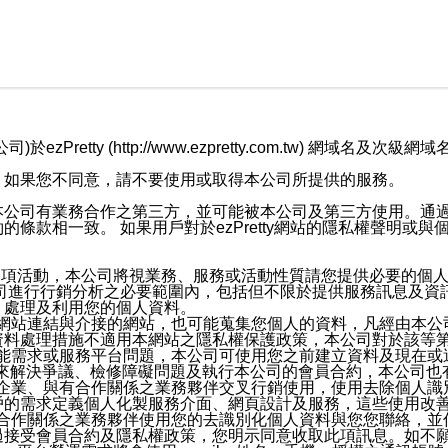
retty (http://www.ezpretty.com.tw) 網
，如果您不同意，請不要使用或取得本公司所提供的服務。
本公司有業務合作之第三方，並可能被本公司及第三方使用。通
條款相一致。 如果用戶對於ezPretty網站的隱私權聲明或
各項活動，本公司將視業務、服務或活動性質請您提供必要的個
公司進行行銷分析之必要範圍內，包括但不限於提供服務訊息及資
、處理及利用您的個人資料。
etty網站連結與介接的網站，也可能蒐集您個人的資料，凡經由
資料處理措施不適用本網站之隱私權保護政策，本公司對於該等
服務功能需求或服務平台問題，本公司可使用您之前建立資料及現在
，來解決爭議、檢修障礙問題及執行本公司的會員合約，本公司
關係企業、與有合作關係之業務夥伴交叉行銷使用，使用去除個人
戶的需求定義個人化製服務介面、網頁設計及服務，這些使用改
與有合作關係之業務夥伴使用您的去識別化個人資料與您您聯絡，
接受會員合約及隱私權政策，您明示同意收取此項訊息。如不願