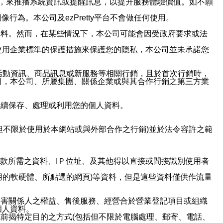
帳號，來推播系統資訊或提醒訊息，以提升服務體驗價值。如不願
行為。本公司及ezPretty平台不會做任何使用。
資料。然而，在某些情況下，本公司可能會因受政府要求或法
使用企業標準的保護措施來保護您的隱私，本公司並未承諾您
活動資訊、商品訊息或新服務等相關行銷，且於首次行銷時，
司，本公司、所屬集團、關係企業或與其合作行銷之第三方業
繼續保存、處理或利用您的個人資料。
但不限於使用於本網站或與外部合作之行銷)並於法令容許之範
或付款所需之資料、IＰ位址、及其他得以直接或間接識別使用者
用的軟硬體、所點選的網頁)等資料，但是這些資料僅供作流量
利害關係人之權益、售後服務、經營合於營業登記項目或組織
個人資料。
前揭特定目的之方式(包括但不限於電腦處理、郵寄、電話、