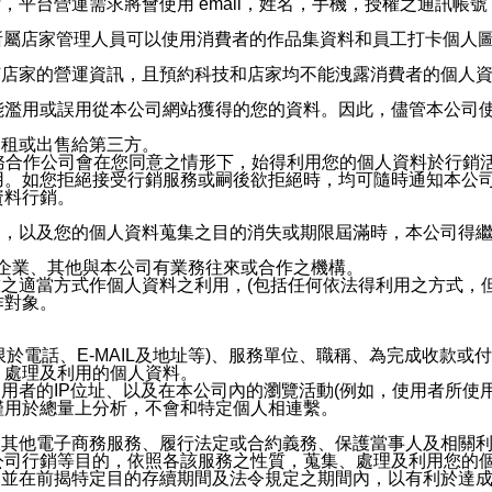
，平台營運需求將會使用 email，姓名，手機，授權之通訊
供所屬店家管理人員可以使用消費者的作品集資料和員工打卡個人圖像
何店家的營運資訊，且預約科技和店家均不能洩露消費者的個人
能濫用或誤用從本公司網站獲得的您的資料。因此，儘管本公司
出租或出售給第三方。
業務合作公司會在您同意之情形下，始得利用您的個人資料於行銷
用。如您拒絕接受行銷服務或嗣後欲拒絕時，均可隨時通知本公
資料行銷。
內，以及您的個人資料蒐集之目的消失或期限屆滿時，本公司得
係企業、其他與本公司有業務往來或合作之機構。
技之適當方式作個人資料之利用，(包括任何依法得利用之方式，
作對象。
限於電話、E-MAIL及地址等)、服務單位、職稱、為完成收款
、處理及利用的個人資料。
使用者的IP位址、以及在本公司內的瀏覽活動(例如，使用者所使
僅用於總量上分析，不會和特定個人相連繫。
及其他電子商務服務、履行法定或合約義務、保護當事人及相關
公司行銷等目的，依照各該服務之性質，蒐集、處理及利用您的
，並在前揭特定目的存續期間及法令規定之期間內，以有利於達成