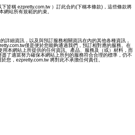
ezpretty.com.tw ）訂此合約(下稱本條款)，這些條款將
接受本網站所有規範的約束。
約店家的詳細資訊，以及與預訂服務相關資訊在內的其他各種資訊，
etty.com.tw僅是便於您能夠通過我們，預訂相對應的服務。在
對於因為使用本網站上所提供的任何資訊、產品、服務及（或）材料，而
m.tw 已經盡了適當努力確保本網站上所列的服務符合合理的標準，仍不
ezpretty.com.tw 將對此不承擔任何責任。
均應依誠實信用、平等互惠原則，共商解決之道。
力的法律責任。您理解使用本網站時及他人使用您的登錄資訊使用本