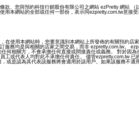
號碼比對相符。
息。
預約科技行銷股份有限公司之網站 ezPretty 網站 （以下皆稱 
網站的全部或任何一部份，表示同ezpretty.com.tw意
的資訊均無誤，在使用本網站時，您要意識到本網站上所發佈的有關預
官方帳號或認證官方帳號的通知型訊息。
相關的店家之間交易，而非 ezpretty.com.tw。 ezpr
屬於買賣行為的任何相關方，不會承擔任何直接或間接責任或義務。 
人員、員工或代表人均對此不承擔任何責任。 儘管ezpretty.co
薦的服務，或是認為其代表該服務將會適用於該用戶。如果該服務不適用於您，
有一部無效時，不影響其他條款之效力。 本條款如有未盡之處，雙方
的合法年齡。可以針對您在使用本網站時產生的任何責任，形成有約束