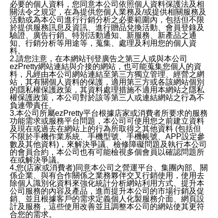
必要的個人資料，您同意本公司依照個人資料保護法及相
關法令之規定，在為提供您個人業務及/或提供相關服務及
活動或為本公司進行行銷分析之必要範圍內，包括但不限
於提供服務訊息及資訊、進行贈品兌換活動、會員登錄及
驗證、廣告行銷、特別活動通知、新服務、新產品之通
知、行銷分析等用途等，蒐集、處理及利用您的個人資
料。
2.請您注意，在本網站刊登廣告之第三人或與本公司
ezPretty網站連結與介接的網站，也可能蒐集您個人的資
料，凡經由本公司網站連結至第三方獨立管理、經營之網
站，其有關個人資料的保護，適用第三方或各該網站個別
的隱私權保護政策，其資料處理措施不適用本網站之隱私
權保護政策，本公司對於該等第三人或連結網站之行為不
負連帶責任。
3.本公司所屬ezPretty平台根據店家或消費者所要求的服務
功能需求或服務平台問題，本公司可使用您之前建立資料
及現在或過去在網站上的行為所取得之其他資料 (包括但
不限於手機作業系統、手機型號、手機帳號、APP設定參
數及其他資料)，來解決爭議、檢修障礙問題及執行本公司
的會員合約，本公司也有可能檢視多個會員以確認問題所
在或解決爭議。
4.您(店家或消費者)同意本公司之營運平台、集團內部、關
係企業、與有合作關係之業務夥伴交叉行銷使用，使用去
除個人識別化資料來強化統計分析網站利用方式、提升本
公司服務的內容及產品，進而提升本公司的市場行銷及促
銷、並且根據客戶的需求定義個人化製服務介面、網頁設
計及服務，這些使用改善並且調整本公司的網站使其更符
合您的需求。