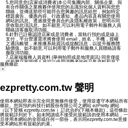
5.您同意您(店家或消費者)本公司集團內部、關係企業、與
有合作關係之業務夥伴使用您的去識別化個人資料與您您
聯絡，並傳送那些可能符合您興趣的訊息給您，例如特定
標題廣告、優惠內容、行政通知、產品內容及有關您使用
網站的訊息。透過接受會員合約及隱私權政策，您明示同
意收取此項訊息。如不願意,可以利用電子郵件和服務人員
聯絡請客服取消功能。
6.針對已註冊認證店家或是消費者，當執行預約或是線上
支付，平台營運需求將會使用 email，姓名，手機，授權
之通訊帳號，來推播系統資訊或提醒訊息，以提升服務體
驗價值。如不願意,可以利用電子郵件和服務人員聯絡請客
服取消功能。
7.店家端服務人員資料 (舉例拍照或是地理資訊) 同意僅提
供所屬店家管理人員可以使用消費者的作品集資料和員工
服務條款
打卡個人圖像行為。本公司及ezPretty平台不會做任何使
×
用。
三、本公司對您個人資料的揭露
1.基於現有服務平台的監管環境，預約科技保證不會揭露
ezpretty.com.tw 聲明
任何店家的營運資訊，且預約科技和店家均不能洩露消費
者的個人資料。然而，在某些情況下，本公司可能會因受
政府要求或法律規定，而被迫向政府或第三方提供資料。
第三方也可能非法地攔截或存取傳輸的私人通訊，或會員
使用本網站即表示完全同意無條件接受，使用並遵守本網站所有
可能濫用或誤用從本公司網站獲得的您的資料。因此，儘
條款。您與預約科技行銷股份有限公司之網站 ezPretty 網站
管本公司使用企業標準的保護措施來保護您的隱私，本公
（以下皆稱 ezpretty.com.tw ）訂此合約(下稱本條款)，這些條款
司並未承諾您的個人識別資料或私人通訊將永遠保密。
將規範詳列於下。如未閱讀或不接受此規範請勿使用本網站，一
2.根據本公司的政策，本公司不會將涉及您的個人識別資
旦使用本網站的全部或任何一部份，表示同ezpretty.com.tw意接
料出租或出售給第三方。
受本網站所有規範的約束。
3. 本公司、所屬集團、關係企業或與其合作行銷之第三方