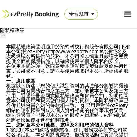
隱私權政策
×
本隱私權政策聲明適用於預約科技行銷股份有限公司(下稱
本公司)於ezPretty (http://www.ezpretty.com.tw) 網域名及
次級網域名所提供的服務。本公司將以慎重且嚴謹之態度
提供全面的保護措施，以確保使用者個人隱私的安全。
在使用本網站時，您同意受本隱私權政策條款及條件所拘
束，如果您不同意，請不要使用或取得本公司所提供的服
務。
一、適用範圍
根據以下所述，您的個人識別資料的某些部分將被揭露給
與本公司有業務合作之第三方，並可能被本公司及第三方
使用。通過註冊並同意隱私權政策和會員合約，您明確同
意本公司使用和揭露您的個人識別資料。本隱私權政策已
合併並與會員合約的條款相一致。 如果用戶對於ezPretty
網站的隱私權聲明或與個人資料相關的任何事項有疑問，
歡迎透過電子郵件與本公司的服務人員聯絡，ezPretty網
站將盡快回覆並進行解釋說明。
二、您同意本公司蒐集、處理及利用您的個人資料
1.當您與本公司網站洽辦業務、使用服務或參與本公司網
站各項活動，本公司將視業務、服務或活動性質請您提供