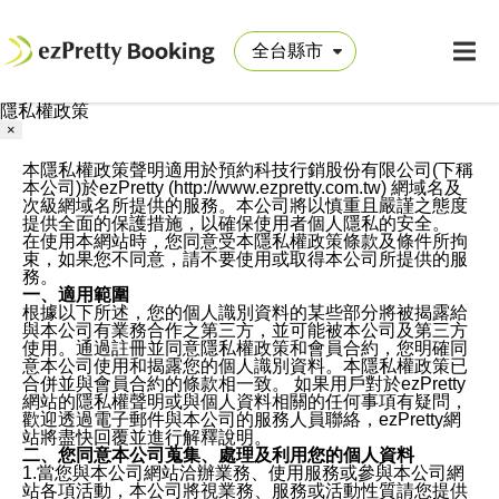
隱私權政策
×
本隱私權政策聲明適用於預約科技行銷股份有限公司(下稱
本公司)於ezPretty (http://www.ezpretty.com.tw) 網域名及
次級網域名所提供的服務。本公司將以慎重且嚴謹之態度
提供全面的保護措施，以確保使用者個人隱私的安全。
在使用本網站時，您同意受本隱私權政策條款及條件所拘
束，如果您不同意，請不要使用或取得本公司所提供的服
務。
一、適用範圍
根據以下所述，您的個人識別資料的某些部分將被揭露給
與本公司有業務合作之第三方，並可能被本公司及第三方
使用。通過註冊並同意隱私權政策和會員合約，您明確同
意本公司使用和揭露您的個人識別資料。本隱私權政策已
合併並與會員合約的條款相一致。 如果用戶對於ezPretty
網站的隱私權聲明或與個人資料相關的任何事項有疑問，
歡迎透過電子郵件與本公司的服務人員聯絡，ezPretty網
站將盡快回覆並進行解釋說明。
二、您同意本公司蒐集、處理及利用您的個人資料
1.當您與本公司網站洽辦業務、使用服務或參與本公司網
站各項活動，本公司將視業務、服務或活動性質請您提供