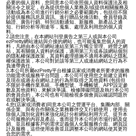
必要的個人資料，您同意本公司依照個人資料保護法及相
關法令之規定，在為提供您個人業務及/或提供相關服務及
活動或為本公司進行行銷分析之必要範圍內，包括但不限
於提供服務訊息及資訊、進行贈品兌換活動、會員登錄及
驗證、廣告行銷、特別活動通知、新服務、新產品之通
知、行銷分析等用途等，蒐集、處理及利用您的個人資
料。
2.請您注意，在本網站刊登廣告之第三人或與本公司
ezPretty網站連結與介接的網站，也可能蒐集您個人的資
料，凡經由本公司網站連結至第三方獨立管理、經營之網
站，其有關個人資料的保護，適用第三方或各該網站個別
的隱私權保護政策，其資料處理措施不適用本網站之隱私
權保護政策，本公司對於該等第三人或連結網站之行為不
負連帶責任。
3.本公司所屬ezPretty平台根據店家或消費者所要求的服務
功能需求或服務平台問題，本公司可使用您之前建立資料
及現在或過去在網站上的行為所取得之其他資料 (包括但
不限於手機作業系統、手機型號、手機帳號、APP設定參
數及其他資料)，來解決爭議、檢修障礙問題及執行本公司
的會員合約，本公司也有可能檢視多個會員以確認問題所
在或解決爭議。
4.您(店家或消費者)同意本公司之營運平台、集團內部、關
係企業、與有合作關係之業務夥伴交叉行銷使用，使用去
除個人識別化資料來強化統計分析網站利用方式、提升本
公司服務的內容及產品，進而提升本公司的市場行銷及促
銷、並且根據客戶的需求定義個人化製服務介面、網頁設
計及服務，這些使用改善並且調整本公司的網站使其更符
合您的需求。