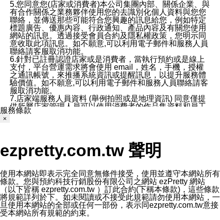
5.您同意您(店家或消費者)本公司集團內部、關係企業、與
有合作關係之業務夥伴使用您的去識別化個人資料與您您
聯絡，並傳送那些可能符合您興趣的訊息給您，例如特定
標題廣告、優惠內容、行政通知、產品內容及有關您使用
網站的訊息。透過接受會員合約及隱私權政策，您明示同
意收取此項訊息。如不願意,可以利用電子郵件和服務人員
聯絡請客服取消功能。
6.針對已註冊認證店家或是消費者，當執行預約或是線上
支付，平台營運需求將會使用 email，姓名，手機，授權
之通訊帳號，來推播系統資訊或提醒訊息，以提升服務體
驗價值。如不願意,可以利用電子郵件和服務人員聯絡請客
服取消功能。
7.店家端服務人員資料 (舉例拍照或是地理資訊) 同意僅提
供所屬店家管理人員可以使用消費者的作品集資料和員工
服務條款
打卡個人圖像行為。本公司及ezPretty平台不會做任何使
×
用。
三、本公司對您個人資料的揭露
1.基於現有服務平台的監管環境，預約科技保證不會揭露
ezpretty.com.tw 聲明
任何店家的營運資訊，且預約科技和店家均不能洩露消費
者的個人資料。然而，在某些情況下，本公司可能會因受
政府要求或法律規定，而被迫向政府或第三方提供資料。
第三方也可能非法地攔截或存取傳輸的私人通訊，或會員
使用本網站即表示完全同意無條件接受，使用並遵守本網站所有
可能濫用或誤用從本公司網站獲得的您的資料。因此，儘
條款。您與預約科技行銷股份有限公司之網站 ezPretty 網站
管本公司使用企業標準的保護措施來保護您的隱私，本公
（以下皆稱 ezpretty.com.tw ）訂此合約(下稱本條款)，這些條款
司並未承諾您的個人識別資料或私人通訊將永遠保密。
將規範詳列於下。如未閱讀或不接受此規範請勿使用本網站，一
2.根據本公司的政策，本公司不會將涉及您的個人識別資
旦使用本網站的全部或任何一部份，表示同ezpretty.com.tw意接
料出租或出售給第三方。
受本網站所有規範的約束。
3. 本公司、所屬集團、關係企業或與其合作行銷之第三方