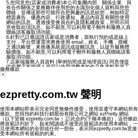
5.您同意您(店家或消費者)本公司集團內部、關係企業、與
有合作關係之業務夥伴使用您的去識別化個人資料與您您
聯絡，並傳送那些可能符合您興趣的訊息給您，例如特定
標題廣告、優惠內容、行政通知、產品內容及有關您使用
網站的訊息。透過接受會員合約及隱私權政策，您明示同
意收取此項訊息。如不願意,可以利用電子郵件和服務人員
聯絡請客服取消功能。
6.針對已註冊認證店家或是消費者，當執行預約或是線上
支付，平台營運需求將會使用 email，姓名，手機，授權
之通訊帳號，來推播系統資訊或提醒訊息，以提升服務體
驗價值。如不願意,可以利用電子郵件和服務人員聯絡請客
服取消功能。
7.店家端服務人員資料 (舉例拍照或是地理資訊) 同意僅提
供所屬店家管理人員可以使用消費者的作品集資料和員工
服務條款
打卡個人圖像行為。本公司及ezPretty平台不會做任何使
×
用。
三、本公司對您個人資料的揭露
1.基於現有服務平台的監管環境，預約科技保證不會揭露
ezpretty.com.tw 聲明
任何店家的營運資訊，且預約科技和店家均不能洩露消費
者的個人資料。然而，在某些情況下，本公司可能會因受
政府要求或法律規定，而被迫向政府或第三方提供資料。
第三方也可能非法地攔截或存取傳輸的私人通訊，或會員
使用本網站即表示完全同意無條件接受，使用並遵守本網站所有
可能濫用或誤用從本公司網站獲得的您的資料。因此，儘
條款。您與預約科技行銷股份有限公司之網站 ezPretty 網站
管本公司使用企業標準的保護措施來保護您的隱私，本公
（以下皆稱 ezpretty.com.tw ）訂此合約(下稱本條款)，這些條款
司並未承諾您的個人識別資料或私人通訊將永遠保密。
將規範詳列於下。如未閱讀或不接受此規範請勿使用本網站，一
2.根據本公司的政策，本公司不會將涉及您的個人識別資
旦使用本網站的全部或任何一部份，表示同ezpretty.com.tw意接
料出租或出售給第三方。
受本網站所有規範的約束。
3. 本公司、所屬集團、關係企業或與其合作行銷之第三方