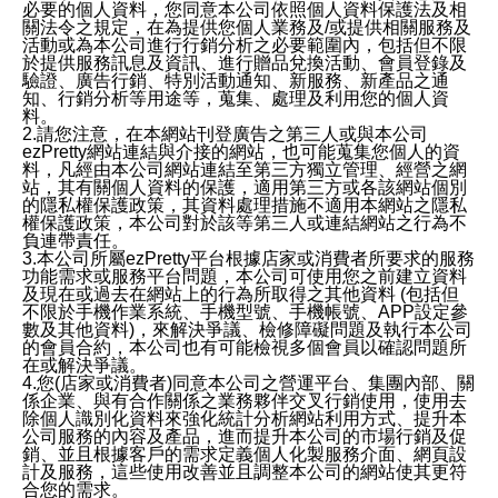
必要的個人資料，您同意本公司依照個人資料保護法及相
關法令之規定，在為提供您個人業務及/或提供相關服務及
活動或為本公司進行行銷分析之必要範圍內，包括但不限
於提供服務訊息及資訊、進行贈品兌換活動、會員登錄及
驗證、廣告行銷、特別活動通知、新服務、新產品之通
知、行銷分析等用途等，蒐集、處理及利用您的個人資
料。
2.請您注意，在本網站刊登廣告之第三人或與本公司
ezPretty網站連結與介接的網站，也可能蒐集您個人的資
料，凡經由本公司網站連結至第三方獨立管理、經營之網
站，其有關個人資料的保護，適用第三方或各該網站個別
的隱私權保護政策，其資料處理措施不適用本網站之隱私
權保護政策，本公司對於該等第三人或連結網站之行為不
負連帶責任。
3.本公司所屬ezPretty平台根據店家或消費者所要求的服務
功能需求或服務平台問題，本公司可使用您之前建立資料
及現在或過去在網站上的行為所取得之其他資料 (包括但
不限於手機作業系統、手機型號、手機帳號、APP設定參
數及其他資料)，來解決爭議、檢修障礙問題及執行本公司
的會員合約，本公司也有可能檢視多個會員以確認問題所
在或解決爭議。
4.您(店家或消費者)同意本公司之營運平台、集團內部、關
係企業、與有合作關係之業務夥伴交叉行銷使用，使用去
除個人識別化資料來強化統計分析網站利用方式、提升本
公司服務的內容及產品，進而提升本公司的市場行銷及促
銷、並且根據客戶的需求定義個人化製服務介面、網頁設
計及服務，這些使用改善並且調整本公司的網站使其更符
合您的需求。