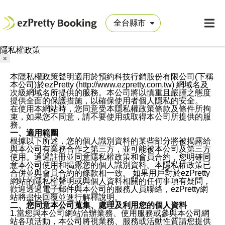
隱私權政策
×
本隱私權政策聲明適用於預約科技行銷股份有限公司(下稱
本公司)於ezPretty (http://www.ezpretty.com.tw) 網域名及
次級網域名所提供的服務。本公司將以慎重且嚴謹之態度
提供全面的保護措施，以確保使用者個人隱私的安全。
在使用本網站時，您同意受本隱私權政策條款及條件所拘
束，如果您不同意，請不要使用或取得本公司所提供的服
務。
一、適用範圍
根據以下所述，您的個人識別資料的某些部分將被揭露給
與本公司有業務合作之第三方，並可能被本公司及第三方
使用。通過註冊並同意隱私權政策和會員合約，您明確同
意本公司使用和揭露您的個人識別資料。本隱私權政策已
合併並與會員合約的條款相一致。 如果用戶對於ezPretty
網站的隱私權聲明或與個人資料相關的任何事項有疑問，
歡迎透過電子郵件與本公司的服務人員聯絡，ezPretty網
站將盡快回覆並進行解釋說明。
二、您同意本公司蒐集、處理及利用您的個人資料
1.當您與本公司網站洽辦業務、使用服務或參與本公司網
站各項活動，本公司將視業務、服務或活動性質請您提供