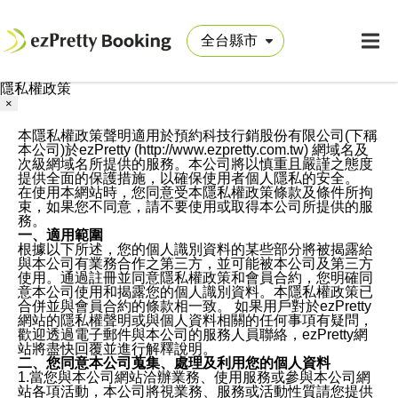
隱私權政策
×
本隱私權政策聲明適用於預約科技行銷股份有限公司(下稱
本公司)於ezPretty (http://www.ezpretty.com.tw) 網域名及
次級網域名所提供的服務。本公司將以慎重且嚴謹之態度
提供全面的保護措施，以確保使用者個人隱私的安全。
在使用本網站時，您同意受本隱私權政策條款及條件所拘
束，如果您不同意，請不要使用或取得本公司所提供的服
務。
一、適用範圍
根據以下所述，您的個人識別資料的某些部分將被揭露給
與本公司有業務合作之第三方，並可能被本公司及第三方
使用。通過註冊並同意隱私權政策和會員合約，您明確同
意本公司使用和揭露您的個人識別資料。本隱私權政策已
合併並與會員合約的條款相一致。 如果用戶對於ezPretty
網站的隱私權聲明或與個人資料相關的任何事項有疑問，
歡迎透過電子郵件與本公司的服務人員聯絡，ezPretty網
站將盡快回覆並進行解釋說明。
二、您同意本公司蒐集、處理及利用您的個人資料
1.當您與本公司網站洽辦業務、使用服務或參與本公司網
站各項活動，本公司將視業務、服務或活動性質請您提供