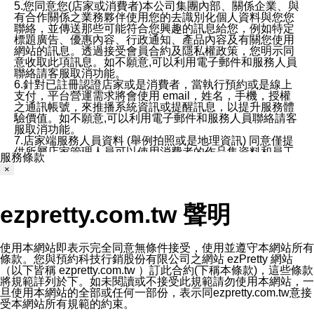
5.您同意您(店家或消費者)本公司集團內部、關係企業、與
有合作關係之業務夥伴使用您的去識別化個人資料與您您
聯絡，並傳送那些可能符合您興趣的訊息給您，例如特定
標題廣告、優惠內容、行政通知、產品內容及有關您使用
網站的訊息。透過接受會員合約及隱私權政策，您明示同
意收取此項訊息。如不願意,可以利用電子郵件和服務人員
聯絡請客服取消功能。
6.針對已註冊認證店家或是消費者，當執行預約或是線上
支付，平台營運需求將會使用 email，姓名，手機，授權
之通訊帳號，來推播系統資訊或提醒訊息，以提升服務體
驗價值。如不願意,可以利用電子郵件和服務人員聯絡請客
服取消功能。
7.店家端服務人員資料 (舉例拍照或是地理資訊) 同意僅提
供所屬店家管理人員可以使用消費者的作品集資料和員工
服務條款
打卡個人圖像行為。本公司及ezPretty平台不會做任何使
×
用。
三、本公司對您個人資料的揭露
1.基於現有服務平台的監管環境，預約科技保證不會揭露
ezpretty.com.tw 聲明
任何店家的營運資訊，且預約科技和店家均不能洩露消費
者的個人資料。然而，在某些情況下，本公司可能會因受
政府要求或法律規定，而被迫向政府或第三方提供資料。
第三方也可能非法地攔截或存取傳輸的私人通訊，或會員
使用本網站即表示完全同意無條件接受，使用並遵守本網站所有
可能濫用或誤用從本公司網站獲得的您的資料。因此，儘
條款。您與預約科技行銷股份有限公司之網站 ezPretty 網站
管本公司使用企業標準的保護措施來保護您的隱私，本公
（以下皆稱 ezpretty.com.tw ）訂此合約(下稱本條款)，這些條款
司並未承諾您的個人識別資料或私人通訊將永遠保密。
將規範詳列於下。如未閱讀或不接受此規範請勿使用本網站，一
2.根據本公司的政策，本公司不會將涉及您的個人識別資
旦使用本網站的全部或任何一部份，表示同ezpretty.com.tw意接
料出租或出售給第三方。
受本網站所有規範的約束。
3. 本公司、所屬集團、關係企業或與其合作行銷之第三方