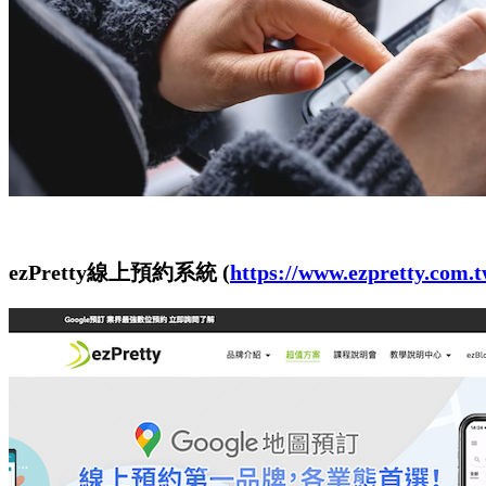
ezPretty線上預約系統 (
https://www.ezpretty.com.t