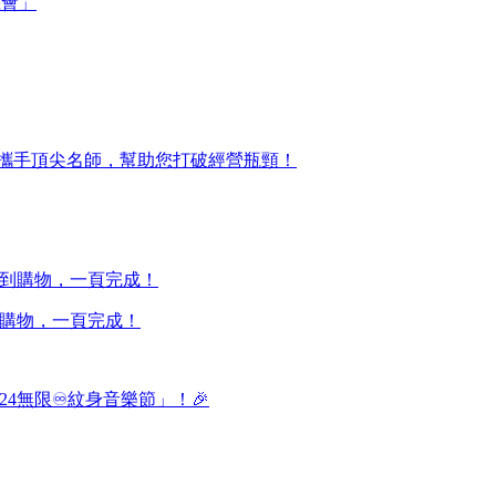
機會」
etty 攜手頂尖名師，幫助您打破經營瓶頸！
約到購物，一頁完成！
024無限♾️紋身音樂節」！🎉