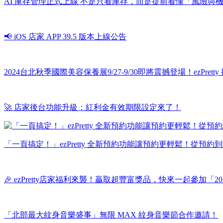
AI 庫存管理正式上線 不是只看庫存，而是提前看懂「風險與
📢 iOS 店家 APP 39.5 版本上線公告
2024台北秋季國際美容保養展9/27-9/30即將震撼登場！ezPr
🚀 店家後台功能升級：紅利金有效期限設定來了！
「一頁搞定！」ezPretty 全新預約功能讓預約更輕鬆！從預
🎉 ezPretty店家福利來襲！贏取超豐富獎品，快來一起參加「2
「北部最大紋身音樂盛事」無限 MAX 紋身音樂節合作邀請！