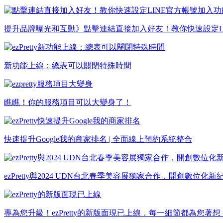
提升品牌曝光和互動》點擊連結直接加入好友！教你快速設定L
新功能上線：總表可以關閉特殊時間
瞧瞧！你的服務項目可以大變身了！
快速提升Google我的商家排名 | 全面線上預約系統整合
ezPretty與2024 UDN台北春季美容展獨家合作，開創數位化新
專為您升級！ezPretty的新版面現已上線，每一細節都為您著