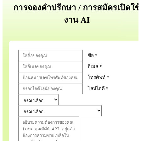
การจองคำปรึกษา / การสมัครเปิดใช้
งาน AI
ชื่อ *
อีเมล *
โทรศัพท์ *
ไลน์ไอดี *