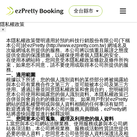
隱私權政策
×
本隱私權政策聲明適用於預約科技行銷股份有限公司(下稱
本公司)於ezPretty (http://www.ezpretty.com.tw) 網域名及
次級網域名所提供的服務。本公司將以慎重且嚴謹之態度
提供全面的保護措施，以確保使用者個人隱私的安全。
在使用本網站時，您同意受本隱私權政策條款及條件所拘
束，如果您不同意，請不要使用或取得本公司所提供的服
務。
一、適用範圍
根據以下所述，您的個人識別資料的某些部分將被揭露給
與本公司有業務合作之第三方，並可能被本公司及第三方
使用。通過註冊並同意隱私權政策和會員合約，您明確同
意本公司使用和揭露您的個人識別資料。本隱私權政策已
合併並與會員合約的條款相一致。 如果用戶對於ezPretty
網站的隱私權聲明或與個人資料相關的任何事項有疑問，
歡迎透過電子郵件與本公司的服務人員聯絡，ezPretty網
站將盡快回覆並進行解釋說明。
二、您同意本公司蒐集、處理及利用您的個人資料
1.當您與本公司網站洽辦業務、使用服務或參與本公司網
站各項活動，本公司將視業務、服務或活動性質請您提供
必要的個人資料，您同意本公司依照個人資料保護法及相