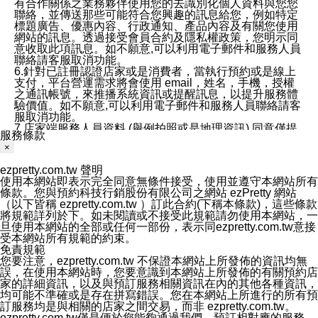
有合作關係之業務夥伴使用您的去識別化個人資料與您您
聯絡，並傳送那些可能符合您興趣的訊息給您，例如特定
標題廣告、優惠內容、行政通知、產品內容及有關您使用
網站的訊息。透過接受會員合約及隱私權政策，您明示同
意收取此項訊息。如不願意,可以利用電子郵件和服務人員
聯絡請客服取消功能。
6.針對已註冊認證店家或是消費者，當執行預約或是線上
支付，平台營運需求將會使用 email，姓名，手機，授權
之通訊帳號，來推播系統資訊或提醒訊息，以提升服務體
驗價值。如不願意,可以利用電子郵件和服務人員聯絡請客
服取消功能。
7.店家端服務人員資料 (舉例拍照或是地理資訊) 同意僅提
服務條款
供所屬店家管理人員可以使用消費者的作品集資料和員工
×
打卡個人圖像行為。本公司及ezPretty平台不會做任何使
用。
ezpretty.com.tw 聲明
三、本公司對您個人資料的揭露
使用本網站即表示完全同意無條件接受，使用並遵守本網站所有
1.基於現有服務平台的監管環境，預約科技保證不會揭露
條款。您與預約科技行銷股份有限公司之網站 ezPretty 網站
任何店家的營運資訊，且預約科技和店家均不能洩露消費
（以下皆稱 ezpretty.com.tw ）訂此合約(下稱本條款)，這些條款
者的個人資料。然而，在某些情況下，本公司可能會因受
將規範詳列於下。如未閱讀或不接受此規範請勿使用本網站，一
政府要求或法律規定，而被迫向政府或第三方提供資料。
旦使用本網站的全部或任何一部份，表示同ezpretty.com.tw意接
第三方也可能非法地攔截或存取傳輸的私人通訊，或會員
受本網站所有規範的約束。
可能濫用或誤用從本公司網站獲得的您的資料。因此，儘
免責規範
管本公司使用企業標準的保護措施來保護您的隱私，本公
您要注意，ezpretty.com.tw 不保證本網站上所發佈的資訊均無
司並未承諾您的個人識別資料或私人通訊將永遠保密。
誤，在使用本網站時，您要意識到本網站上所發佈的有關預約店
2.根據本公司的政策，本公司不會將涉及您的個人識別資
家的詳細資訊，以及與預訂服務相關資訊在內的其他各種資訊，
料出租或出售給第三方。
均可能不準確或是存在拼寫錯誤。您在本網站上所進行的所有預
3. 本公司、所屬集團、關係企業或與其合作行銷之第三方
訂服務均是與相關的店家之間交易，而非 ezpretty.com.tw。
業務合作公司會在您同意之情形下，始得利用您的個人資
ezpretty.com.tw僅是便於您能夠通過我們，預訂相對應的服務。