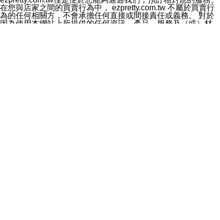
料於行銷活動資訊、商品訊息或新服務等相關行銷，且於
在您與店家之間的買賣行為中， ezpretty.com.tw 不屬於買賣行
首次行銷時，將提供您表示拒絕行銷之方式，本公司不會
為的任何相關方，不會承擔任何直接或間接責任或義務。 對於
向您索取相關費用。如您拒絕接受行銷服務或嗣後欲拒絕
因為使用本網站上所提供的任何資訊、產品、服務及（或）材
時，均可隨時通知本公司，本公司、所屬集團、關係企業
料，而產生或導致的任何損失或損害，ezpretty.com.tw 及其管
或與其合作行銷之第三方業務合作公司或第三方業務合作
理人員、員工或代表人均對此不承擔任何責任。 儘管
公司將立即停止利用您的個人資料行銷。
ezpretty.com.tw 已經盡了適當努力確保本網站上所列的服務符
四、個人資料利用之期間、地區、對象及方式如下
合合理的標準，仍不得將本網站內所列出的任何服務視為
1.期間：您同意於本公司存續期間或依法令之資料保存期
ezpretty.com.tw 推薦的服務，或是認為其代表該服務將會適用
間內，以及您的個人資料蒐集之目的消失或期限屆滿時，
於該用戶。如果該服務不適用於您，ezpretty.com.tw 將對此不
本公司得繼續保存、處理或利用您的個人資料。
承擔任何責任。
2.地區：就中華民國領域內。
網站使用者的守法義務及承諾
3.對象：本公司所屬公司(本公司)及其分公司、本公司之關
本條款構成您與 ezPretty 間之有效契約。 本條款中如有一部無
係企業、其他與本公司有業務往來或合作之機構。
效時，不影響其他條款之效力。 本條款如有未盡之處，雙方均
4.方式：以電話、簡訊、電子郵件、紙本或其他合於當時
應依誠實信用、平等互惠原則，共商解決之道。
科技之適當方式作個人資料之利用，(包括任何依法得利用
年齡和責任
之方式，但不限於使用於本網站或與外部合作之行銷)並於
你向 ezpretty.com.tw您確認您已經達到使用本網站的合法年
法令容許之範圍內，為行銷建檔、揭露、轉介或交互運用
齡。可以針對您在使用本網站時產生的任何責任，形成有約束力
予本公司及其合作對象。
的法律責任。您理解使用本網站時及他人使用您的登錄資訊使用
五、個人資料之類別
本網站時所產生的交易責任。
本聲明所指之個人資料類別如下:
網站連結
1.您提供之資料，包括您的姓名、性別、連絡方式(包括但
本網站可能包含有通往ezpretty.com.tw以外的其他方所運營網站
不限於電話、E-MAIL及地址等)、服務單位、職稱、為完
的超連結。此類超連結僅提供用於參考。此類網站不是由
成收款或付款所需之資料、IＰ位址、及其他得以直接或間
ezpretty.com.tw 控制，我們對其內容不承擔任何責任。在本網
接識別使用者身分之個人資料，及執行職務或業務之必要
站上加入通往此類網站的超連結，並非暗示我們贊同此類網站上
範圍內所需蒐集、處理及利用的個人資料。
的材料或是與其經營人之間存在任何聯繫。
2.為提升服務品質，本公司會依照所提供服務之性質，記
智慧財產權聲明
錄使用者的IP位址、以及在本公司內的瀏覽活動(例如，使
本網站上的所有資訊、內容、圖片、文字、聲音、圖像22、按
用者所使用的軟硬體、所點選的網頁)等資料，但是這些資
鈕、商標、服務標章及商品名稱均受中華民國國家法律及國際條