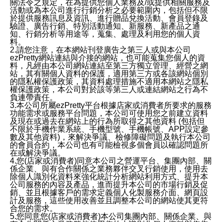
關法令之規定，在為提供您個人業務及/或提供相關服務及
活動或為本公司進行行銷分析之必要範圍內，包括但不限
於提供服務訊息及資訊、進行贈品兌換活動、會員登錄及
驗證、廣告行銷、特別活動通知、新服務、新產品之通
知、行銷分析等用途等，蒐集、處理及利用您的個人資
料。
2.請您注意，在本網站刊登廣告之第三人或與本公司
ezPretty網站連結與介接的網站，也可能蒐集您個人的資
料，凡經由本公司網站連結至第三方獨立管理、經營之網
站，其有關個人資料的保護，適用第三方或各該網站個別
的隱私權保護政策，其資料處理措施不適用本網站之隱私
權保護政策，本公司對於該等第三人或連結網站之行為不
負連帶責任。
3.本公司所屬ezPretty平台根據店家或消費者所要求的服務
功能需求或服務平台問題，本公司可使用您之前建立資料
及現在或過去在網站上的行為所取得之其他資料 (包括但
不限於手機作業系統、手機型號、手機帳號、APP設定參
數及其他資料)，來解決爭議、檢修障礙問題及執行本公司
的會員合約，本公司也有可能檢視多個會員以確認問題所
在或解決爭議。
4.您(店家或消費者)同意本公司之營運平台、集團內部、關
係企業、與有合作關係之業務夥伴交叉行銷使用，使用去
除個人識別化資料來強化統計分析網站利用方式、提升本
公司服務的內容及產品，進而提升本公司的市場行銷及促
銷、並且根據客戶的需求定義個人化製服務介面、網頁設
計及服務，這些使用改善並且調整本公司的網站使其更符
合您的需求。
5.您同意您(店家或消費者)本公司集團內部、關係企業、與