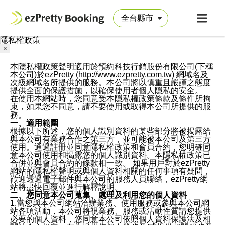
隱私權政策
×
本隱私權政策聲明適用於預約科技行銷股份有限公司(下稱
本公司)於ezPretty (http://www.ezpretty.com.tw) 網域名及
次級網域名所提供的服務。本公司將以慎重且嚴謹之態度
提供全面的保護措施，以確保使用者個人隱私的安全。
在使用本網站時，您同意受本隱私權政策條款及條件所拘
束，如果您不同意，請不要使用或取得本公司所提供的服
務。
一、適用範圍
根據以下所述，您的個人識別資料的某些部分將被揭露給
與本公司有業務合作之第三方，並可能被本公司及第三方
使用。通過註冊並同意隱私權政策和會員合約，您明確同
意本公司使用和揭露您的個人識別資料。本隱私權政策已
合併並與會員合約的條款相一致。 如果用戶對於ezPretty
網站的隱私權聲明或與個人資料相關的任何事項有疑問，
歡迎透過電子郵件與本公司的服務人員聯絡，ezPretty網
站將盡快回覆並進行解釋說明。
二、您同意本公司蒐集、處理及利用您的個人資料
1.當您與本公司網站洽辦業務、使用服務或參與本公司網
站各項活動，本公司將視業務、服務或活動性質請您提供
必要的個人資料，您同意本公司依照個人資料保護法及相