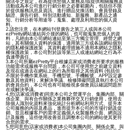
關法令之規定，在為提供您個人業務及/或提供相關服務及
活動或為本公司進行行銷分析之必要範圍內，包括但不限
於提供服務訊息及資訊、進行贈品兌換活動、會員登錄及
驗證、廣告行銷、特別活動通知、新服務、新產品之通
知、行銷分析等用途等，蒐集、處理及利用您的個人資
料。
2.請您注意，在本網站刊登廣告之第三人或與本公司
ezPretty網站連結與介接的網站，也可能蒐集您個人的資
料，凡經由本公司網站連結至第三方獨立管理、經營之網
站，其有關個人資料的保護，適用第三方或各該網站個別
的隱私權保護政策，其資料處理措施不適用本網站之隱私
權保護政策，本公司對於該等第三人或連結網站之行為不
負連帶責任。
3.本公司所屬ezPretty平台根據店家或消費者所要求的服務
功能需求或服務平台問題，本公司可使用您之前建立資料
及現在或過去在網站上的行為所取得之其他資料 (包括但
不限於手機作業系統、手機型號、手機帳號、APP設定參
數及其他資料)，來解決爭議、檢修障礙問題及執行本公司
的會員合約，本公司也有可能檢視多個會員以確認問題所
在或解決爭議。
4.您(店家或消費者)同意本公司之營運平台、集團內部、關
係企業、與有合作關係之業務夥伴交叉行銷使用，使用去
除個人識別化資料來強化統計分析網站利用方式、提升本
公司服務的內容及產品，進而提升本公司的市場行銷及促
銷、並且根據客戶的需求定義個人化製服務介面、網頁設
計及服務，這些使用改善並且調整本公司的網站使其更符
合您的需求。
5.您同意您(店家或消費者)本公司集團內部、關係企業、與