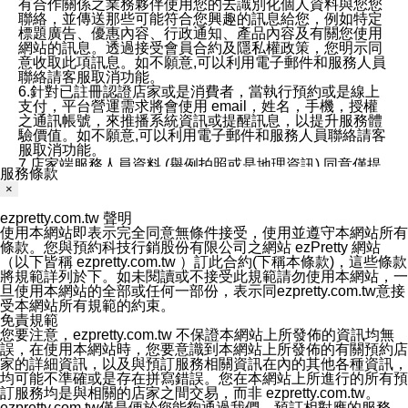
有合作關係之業務夥伴使用您的去識別化個人資料與您您
聯絡，並傳送那些可能符合您興趣的訊息給您，例如特定
標題廣告、優惠內容、行政通知、產品內容及有關您使用
網站的訊息。透過接受會員合約及隱私權政策，您明示同
意收取此項訊息。如不願意,可以利用電子郵件和服務人員
聯絡請客服取消功能。
6.針對已註冊認證店家或是消費者，當執行預約或是線上
支付，平台營運需求將會使用 email，姓名，手機，授權
之通訊帳號，來推播系統資訊或提醒訊息，以提升服務體
驗價值。如不願意,可以利用電子郵件和服務人員聯絡請客
服取消功能。
7.店家端服務人員資料 (舉例拍照或是地理資訊) 同意僅提
服務條款
供所屬店家管理人員可以使用消費者的作品集資料和員工
×
打卡個人圖像行為。本公司及ezPretty平台不會做任何使
用。
ezpretty.com.tw 聲明
三、本公司對您個人資料的揭露
使用本網站即表示完全同意無條件接受，使用並遵守本網站所有
1.基於現有服務平台的監管環境，預約科技保證不會揭露
條款。您與預約科技行銷股份有限公司之網站 ezPretty 網站
任何店家的營運資訊，且預約科技和店家均不能洩露消費
（以下皆稱 ezpretty.com.tw ）訂此合約(下稱本條款)，這些條款
者的個人資料。然而，在某些情況下，本公司可能會因受
將規範詳列於下。如未閱讀或不接受此規範請勿使用本網站，一
政府要求或法律規定，而被迫向政府或第三方提供資料。
旦使用本網站的全部或任何一部份，表示同ezpretty.com.tw意接
第三方也可能非法地攔截或存取傳輸的私人通訊，或會員
受本網站所有規範的約束。
可能濫用或誤用從本公司網站獲得的您的資料。因此，儘
免責規範
管本公司使用企業標準的保護措施來保護您的隱私，本公
您要注意，ezpretty.com.tw 不保證本網站上所發佈的資訊均無
司並未承諾您的個人識別資料或私人通訊將永遠保密。
誤，在使用本網站時，您要意識到本網站上所發佈的有關預約店
2.根據本公司的政策，本公司不會將涉及您的個人識別資
家的詳細資訊，以及與預訂服務相關資訊在內的其他各種資訊，
料出租或出售給第三方。
均可能不準確或是存在拼寫錯誤。您在本網站上所進行的所有預
3. 本公司、所屬集團、關係企業或與其合作行銷之第三方
訂服務均是與相關的店家之間交易，而非 ezpretty.com.tw。
業務合作公司會在您同意之情形下，始得利用您的個人資
ezpretty.com.tw僅是便於您能夠通過我們，預訂相對應的服務。