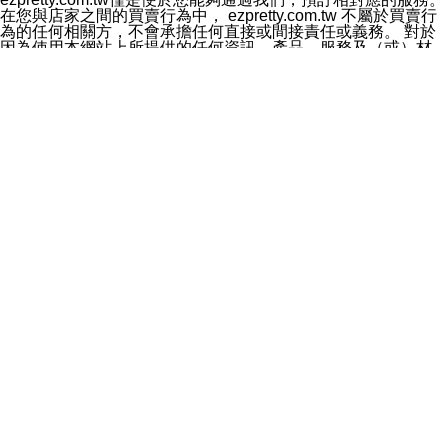
料於行銷活動資訊、商品訊息或新服務等相關行銷，且於
在您與店家之間的買賣行為中， ezpretty.com.tw 不屬於買賣行
首次行銷時，將提供您表示拒絕行銷之方式，本公司不會
為的任何相關方，不會承擔任何直接或間接責任或義務。 對於
向您索取相關費用。如您拒絕接受行銷服務或嗣後欲拒絕
因為使用本網站上所提供的任何資訊、產品、服務及（或）材
時，均可隨時通知本公司，本公司、所屬集團、關係企業
料，而產生或導致的任何損失或損害，ezpretty.com.tw 及其管
或與其合作行銷之第三方業務合作公司或第三方業務合作
理人員、員工或代表人均對此不承擔任何責任。 儘管
公司將立即停止利用您的個人資料行銷。
ezpretty.com.tw 已經盡了適當努力確保本網站上所列的服務符
四、個人資料利用之期間、地區、對象及方式如下
合合理的標準，仍不得將本網站內所列出的任何服務視為
1.期間：您同意於本公司存續期間或依法令之資料保存期
ezpretty.com.tw 推薦的服務，或是認為其代表該服務將會適用
間內，以及您的個人資料蒐集之目的消失或期限屆滿時，
於該用戶。如果該服務不適用於您，ezpretty.com.tw 將對此不
本公司得繼續保存、處理或利用您的個人資料。
承擔任何責任。
2.地區：就中華民國領域內。
網站使用者的守法義務及承諾
3.對象：本公司所屬公司(本公司)及其分公司、本公司之關
本條款構成您與 ezPretty 間之有效契約。 本條款中如有一部無
係企業、其他與本公司有業務往來或合作之機構。
效時，不影響其他條款之效力。 本條款如有未盡之處，雙方均
4.方式：以電話、簡訊、電子郵件、紙本或其他合於當時
應依誠實信用、平等互惠原則，共商解決之道。
科技之適當方式作個人資料之利用，(包括任何依法得利用
年齡和責任
之方式，但不限於使用於本網站或與外部合作之行銷)並於
你向 ezpretty.com.tw您確認您已經達到使用本網站的合法年
法令容許之範圍內，為行銷建檔、揭露、轉介或交互運用
齡。可以針對您在使用本網站時產生的任何責任，形成有約束力
予本公司及其合作對象。
的法律責任。您理解使用本網站時及他人使用您的登錄資訊使用
五、個人資料之類別
本網站時所產生的交易責任。
本聲明所指之個人資料類別如下:
網站連結
1.您提供之資料，包括您的姓名、性別、連絡方式(包括但
本網站可能包含有通往ezpretty.com.tw以外的其他方所運營網站
不限於電話、E-MAIL及地址等)、服務單位、職稱、為完
的超連結。此類超連結僅提供用於參考。此類網站不是由
成收款或付款所需之資料、IＰ位址、及其他得以直接或間
ezpretty.com.tw 控制，我們對其內容不承擔任何責任。在本網
接識別使用者身分之個人資料，及執行職務或業務之必要
站上加入通往此類網站的超連結，並非暗示我們贊同此類網站上
範圍內所需蒐集、處理及利用的個人資料。
的材料或是與其經營人之間存在任何聯繫。
2.為提升服務品質，本公司會依照所提供服務之性質，記
智慧財產權聲明
錄使用者的IP位址、以及在本公司內的瀏覽活動(例如，使
本網站上的所有資訊、內容、圖片、文字、聲音、圖像22、按
用者所使用的軟硬體、所點選的網頁)等資料，但是這些資
鈕、商標、服務標章及商品名稱均受中華民國國家法律及國際條